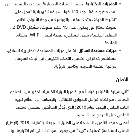
المميزات الاختيارية
: تشمل الميزات الاختيارية فيها: بدء التشغيل عن
بُعد، مخرج طاقة بجهد 120 فولت، رافعة كهربائية تعمل على
تنشيط الحركة، فتحة سقف بانورامية مزدوجة الألواح، نظام
صوت ممتاز بوز يحتوي على 13 مكبر صوت، مشغل DVD في
المقاعد الخلفية، شحن لاسلكي، نقطة اتصال Wi-Fi، ونظام
الملاحة.
ميزات مساعدة السائق
: تشمل ميزات المساعدة الاختيارية للسائق:
مستشعرات الركن الخلفي، التحكم التكيفي في ثبات السرعة،
مراقبة النقطة العمياء، وكاميرا للرؤية.
الأمان
تأتي سيارة باثفايندر قياساً مع كاميرا الرؤية الخلفية، تحذير من التصادم
الأمامي مع نظام فرامل الطوارئ التلقائي، بالإضافة الى نظام تنبيه
الباب الخلفي الجديد لعام 2018؛ الذي يُذكِّر السائقين بفحص المقعد
الخلفي قبل الخروج من السيارة.
أعطى معهد التأمين للسلامة على الطرق السريعة باثفايندر 2018 (الإختيار
الأعلى للسلامة) تصنيف “جيد” في جميع المجالات التي تم اختبارها بها،