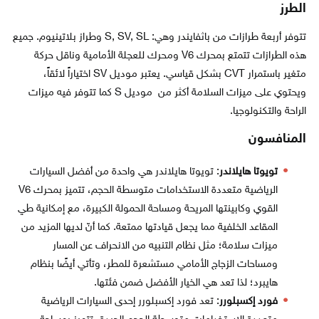
الطرز
تتوفر أربعة طرازات من باثفايندر وهي: S, SV, SL وطراز بلاتينيوم. جميع
هذه الطرازات تتمتع بمحرك V6 ومحرك للعجلة الأمامية وناقل حركة
متغير باستمرار CVT بشكل قياسي. يعتبر موديل SV اختياراً لائقاً،
ويحتوي على ميزات السلامة أكثر من موديل S كما تتوفر فيه ميزات
الراحة والتكنولوجيا.
المنافسون
تويوتا هايلاندر
: تويوتا هايلاندر هي واحدة من أفضل السيارات
الرياضية متعددة الاستخدامات متوسطة الحجم، تتميز بمحرك V6
القوي وكابينتها المريحة ومساحة الحمولة الكبيرة، مع إمكانية طي
المقاعد الخلفية مما يجعل قيادتها ممتعة. كما أنّ لديها المزيد من
ميزات سلامة؛ مثل نظام التنبيه من الانحراف عن المسار
ومساحات الزجاج الأمامي مستشعرة للمطر، وتأتي أيضًا بنظام
هايبرد؛ لذا تعد هي الخيار الأفضل ضمن فئتها.
فورد إكسبلورر
: تعد فورد إكسبلورر إحدى السيارات الرياضية