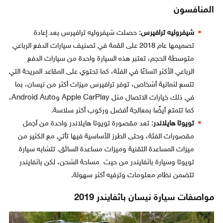
المنافسون
شيفروليه ترافيرس
: حصلت شيفروليه ترافيرس بعد إعادة
تصميمها عام 2018 على القمة في تصنيف سيارات الدفع الرباعي
متوسطة الحجم، تعتبر هذه السيارة واحدة من سيارات الدفع
الرباعي الأكثر اتساعًا في الفئة، كما تحتوي على المقاعد المريحة التي
تتسع لثمانية أشخاص، توفر ترافيرس ميزات أكثر من نيسان، بما
في ذلك خيارات الاتصال مثل Apple CarPlay وAndroid Auto،
كما تتمتع أيضًا بمعالجة أفضل وركوب أكثر سلاسة.
تويوتا هايلاندر
: تعد مقصورة تويوتا هايلاندر واحدة من أجمل
مقصورات الفئة، وحتى الطرز الأساسية فيها تأتي مع الكثير من
ميزات المساعدة التقنية وميزات مساعدة السائق. تتشابه سيارة
تويوتا وسيارة باثفايندر من حيث مساحة الشحن، لكن باثفايندر
تتضمن نظام معلومات وترفيه أكثر سهولة.
مواصفات سيارة نيسان باثفايندر 2019