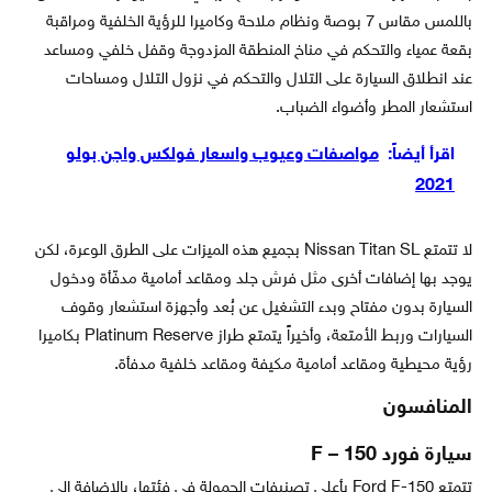
باللمس مقاس 7 بوصة ونظام ملاحة وكاميرا للرؤية الخلفية ومراقبة
بقعة عمياء والتحكم في مناخ المنطقة المزدوجة وقفل خلفي ومساعد
عند انطلاق السيارة على التلال والتحكم في نزول التلال ومساحات
استشعار المطر وأضواء الضباب.
اقرأ أيضاً:
مواصفات وعيوب واسعار فولكس واجن بولو
2021
لا تتمتع Nissan Titan SL بجميع هذه الميزات على الطرق الوعرة، لكن
يوجد بها إضافات أخرى مثل فرش جلد ومقاعد أمامية مدفّأة ودخول
السيارة بدون مفتاح وبدء التشغيل عن بُعد وأجهزة استشعار وقوف
السيارات وربط الأمتعة، وأخيراً يتمتع طراز Platinum Reserve بكاميرا
رؤية محيطية ومقاعد أمامية مكيفة ومقاعد خلفية مدفأة.
المنافسون
سيارة فورد F – 150
تتمتع Ford F-150 بأعلى تصنيفات الحمولة في فئتها، بالاضافة إلى