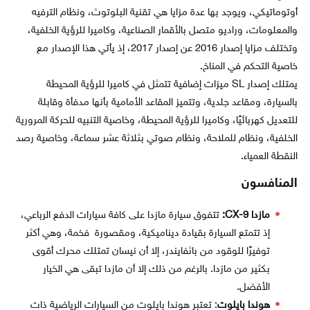
أوتوماتيكي، ويوجد بها عدة مزايا هي تقنية البلوتوث، ونظام الترفيه
والمعلومات، وراديو متصل بالأقمار الصناعية، وكاميرا للرؤية الخلفية،
وتختلف مزايا إصدار 2016 عن إصدار 2017، إذ يأتي هذا الإصدار مع
خاصية التحكم في المناخ.
يمتلك إصدار SL ميزات إضافية تتمثل في كاميرا للرؤية المحيطة
بالسيارة، ومقاعد جلدية، وتتميز المقاعد الأمامية بأنها مدفأة وقابلة
للتعديل كهربائيًا، وكاميرا للرؤية المحيطة، وخاصية التنبيه للحركة المرورية
الخلفية، ونظام للملاحة، ونظام صوتي بثلاثة عشر سماعة، وخاصية رصد
النقطة العمياء.
المنافسون
مازدا CX-9:
تتفوق سيارة مازدا على كافة سيارات الدفع الرباعي،
إذ تتمتع السيارة بقيادة ديناميكية، ومقصورة فخمة، وهي أكثر
توفيرًا للوقود من باثفايندر، إلا أن نيسان تمتلك محرك أقوى
بكثير من مازدا. بالرغم من ذلك إلا أن مازدا تبقى هي الخيار
الأفضل.
هوندا بايلوت
: تعتبر هوندا بايلوت من السيارات الرياضية ذات