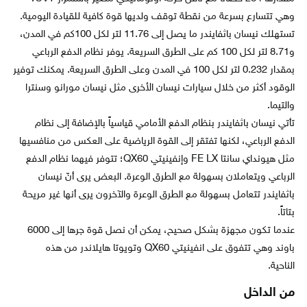
وهي تتسارع بسرعة من نقطة توقف ولديها قوة كافية للقيادة اليومية.
تستهلك نيسان باثفايندر ما يصل إلى 11.76 لتر لكل 100كم في المدن،
و8.71 لتر لكل 100 كم على الطرق السريعة. يوفر نظام الدفع الرباعي
بمقدار 0.232 لتر لكل 100 في المدن وعلى الطرق السريعة. يمكنك توفير
الوقود أكثر من خلال سيارات نيسان الأخرى مثل نيسان مورانو وسنترا
والتيما.
تأتي نيسان باثفايندر بنظام الدفع الأمامي قياسياً بالإضافة إلى نظام
الدفع الرباعي، لكنها تفتقر إلى القوة الرياضية على العكس من منافسيها
مثل هيونداي سانتا FE LX وإنفينيتي QX60؛ تتوفر فيهما نظام الدفع
الرباعي ويتعاملان بسهولة مع الطرق الوعرة. البعض يرى أنّ نيسان
باثفايندر تتعامل بسهولة مع الطرق الوعرة والآخرون يرى أنها غير مريحة
بتاتاً.
عندما تكون مجهزة بشكل صحيح، يمكن أن نصل قوة جرها إلى 6000
باوند وهي تتفوق على انفينيتي QX60 وتويوتا هايلاندر من هذه
الناحية.
من الداخل