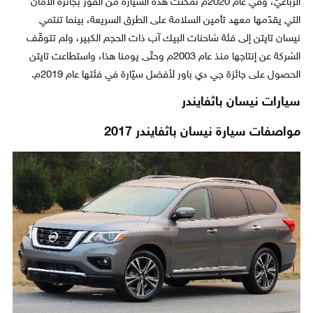
الرباعيّ، وفي عام 2020م تمكّنت هذه السيّارة من الفوز بجائزة الأمان
التي يقدّمها معهد تأمين السلامة على الطرق السريعة، بينما تنتمي
نيسان تايتن إلى فئة شاحنات البيك آب ذات الحجم الكبير، ولم تتوقّف
الشركة عن إنتاجها منذ عام 2003م وحتّى يومنا هذا، واستطاعت تايتن
الحصول على جائزة جي دي باور لأفضل سيّارة في فئتها عام 2019م.
سيارات نيسان باثفايندر
مواصفات سيارة نيسان باثفايندر 2017