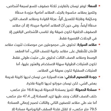
السعة
: توفر نيسان باثفايندر ثلاثة صفوف تتسع لسبعة أشخاص،
وتتميز بمقاعد مكسوة بالجلد، المقاعد أمامية مزودة مدفأة
ومكيّفة وقابلة للتعديل آلياً، عجلة القيادة ومقاعد الصف الثاني
مدفأة أيضاً، وفي حين أنّ المقاعد أمامية مريحة؛ إلا أن مقاعد
الصفوف الخلفية تكون ضيقة ولا تناسب الأشخاص البالغين إلا
في الرحلات القصيرة فقط.
مقاعد السيارة
: تحتوي على مجموعتين من موصلات تثبيت مقاعد
الأمان للأطفال على مقاعد جانبية للصف الثاني، أما المقعد
الوسط ومقاعد الصف الثالث تحتوي على مثبت طولي فقط.
تكون المثبتات الطولية سهلة الاستخدام والعثور عليها، أما
المثبتات السفلية تكون عميقة في المقاعد.
جودة التصميم الداخلي
: هذه السيارة من نيسان لديها كابينة قديمة
بعض الشي، لكن نيسان مورانو لديها كابينة فاخرة.
مساحة الحمولة
: تتميز بمساحة الحمولة قدرها 16.6 متر مكعب
خلف الصف الثالث وعند طيها تزيد المساحة إلى 47.4 متر مكعب
أما عند طي مقاعد للصفين الثاني والثالث تصبح إجمالي المساحة
79.5 متر مكعب، لا تقلل فتحة السقف البانورامية مساحة إلا