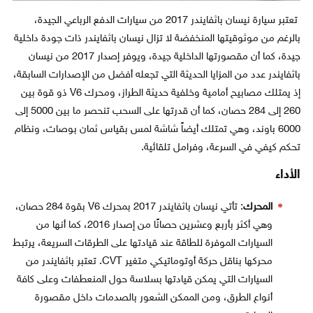
تعتبر سيارة نيسان باثفايندر 2017 من سيارات الدفع الرباعي الجيدة،
بالرغم من موثوقيتها المنخفضة لا تزال نيسان باثفايندر ذات جودة داخلية
جيدة، كما أن مقصورتها الداخلية جيدة، ويوفر إصدار 2017 من نيسان
باثفايندر عدد من المزايا الحديثة التي تجعله أفضل من الإصدارات السابقة،
إذ يمتلك مصابيح أمامية وخلفية حديثة الطراز، ومحرك V6 ذو قوة بين
260 إلى 284 حصان، كما أن قدرتها على السحب تنحصر ما بين 5000 إلى
6000 باوند، وهي تمتلك أيضاً شاشة لمس بقياس ثمان بوصات، ونظام
تحكم كيفي في السرعة، وفرامل تلقائية.
الأداء
المحرك
: تأتي نيسان باثفايندر 2017 بمحرك V6 بقوة 284 حصان،
وهي أكثر بأربع وعشرين حصانًا من إصدار 2016، كما أنها من
السيارات الموفرة للطاقة عند قيادتها على الطرقات السريعة، يرتبط
محركها بناقل حركة أوتوماتيكي متغير CVT. تعتبر باثفايندر من
السيارات التي يمكن قيادتها بسلاسة حول المنعطفات وعلى كافة
أنواع الطرق، ومن الممكن الشعور بالصدمات داخل مقصورة