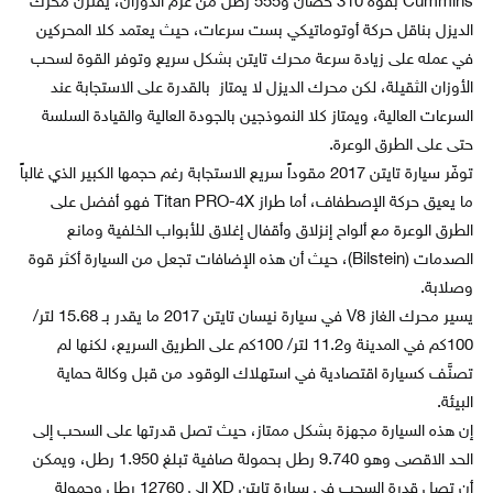
Cummins بقوة 310 حصان و555 رطل من عزم الدوران، يقترن محرك
الديزل بناقل حركة أوتوماتيكي بست سرعات، حيث يعتمد كلا المحركين
في عمله على زيادة سرعة محرك تايتن بشكل سريع وتوفر القوة لسحب
الأوزان الثقيلة، لكن محرك الديزل لا يمتاز بالقدرة على الاستجابة عند
السرعات العالية، ويمتاز كلا النموذجين بالجودة العالية والقيادة السلسة
حتى على الطرق الوعرة.
توفّر سيارة تايتن 2017 مقوداً سريع الاستجابة رغم حجمها الكبير الذي غالباً
ما يعيق حركة الإصطفاف، أما طراز Titan PRO-4X فهو أفضل على
الطرق الوعرة مع ألواح إنزلاق وأقفال إغلاق للأبواب الخلفية ومانع
الصدمات (Bilstein)، حيث أن هذه الإضافات تجعل من السيارة أكثر قوة
وصلابة.
يسير محرك الغاز V8 في سيارة نيسان تايتن 2017 ما يقدر بـ 15.68 لتر/
100كم في المدينة و11.2 لتر/ 100كم على الطريق السريع، لكنها لم
تصنَّف كسيارة اقتصادية في استهلاك الوقود من قبل وكالة حماية
البيئة.
إن هذه السيارة مجهزة بشكل ممتاز، حيث تصل قدرتها على السحب إلى
الحد الاقصى وهو 9.740 رطل بحمولة صافية تبلغ 1.950 رطل، ويمكن
أن تصل قدرة السحب في سيارة تايتن XD إلى 12760 رطل وحمولة