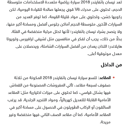
تعد نيسان باثفايندر 2018 سيارة رياضية متعددة الاستخدامات متوسطة
الحجم، تحتوي على محرك V6 قوي يجعلها صالحة للقيادة اليومية، لكن
ركوبها خشن، وتحتوي على مواد قليلة القيمة، كما توفر العديد من
السيارات الأخرى متوسطة الحجم أماكن جلوس أفضل ومساحة أكبر منها،
ولا ينصح بشراء نيسان باثفايندر؛ لأنها تحتل مرتبة منخفضة في الفئة.
بدلاً من ذلك، يجب أن تفكر في منافسين مثل تشيفي ترافيرس وتويوتا
هايلاندر؛ اللذان يعدان من أفضل السيارات الشاملة، ويحصلان على
معدل موثوقية أعلى.
من الداخل
المقاعد
: تتسع سيارة نيسان باثفايندر 2018 المكونة من ثلاثة
صفوف لسبعة مقاعد، تأتي المفروشات المصنوعة من القماش
فيها بشكل قياسي، كما تحتوي على ميزات اختيارية مثل: المقاعد
الأمامية القابلة للتعديل كهربائياً، ومواد التنجيد الجلدية. قد يرغب
السائقون أو الركاب الطويلون في الحصول على مساحة أكبر في
المقاعد الأمامية، كما أن مقاعد الصف الثاني فيها منخفضة وغير
مريحة.