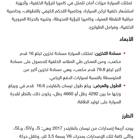
تمتلك السيارة ميزات أمان تتمثل في كاميرا للرؤية الخلفية، وأجهزة
استشعار خلفية لركن السيارة، وخاصية التحكم الكيفي بالتطواف، وخاصية
مراقبة النقطة العمياء، وكاميرا للرؤية المحيطة، وتنبيه بالحركة المرورية
الخلفية، وفرامل الطوارئ.
الأبعاد
مساحة التخزين
: تمتلك السيارة مساحة تخزين تبلغ 16 قدم
مكعب، ومن الممكن طي المقاعد الخلفية للحصول على مساحة
أكبر تبلغ 79.8 قدم مكعب، وهي مساحة تخزين أكبر من
المتوسطة بالنسبة لسيارات الدفع الرباعي.
الطول والعرض
: يبلغ طول نيسان باثفايندر 16.6 قدم في ويبلغ
وزنها ما بين 4292 رطل أو 4660 رطل، يكون ذلك بالنظر لقدرة
السيارة على توليد الطاقة.
الطرز
يوجد أربعة إصدارات من نيسان باثفايندر 2017 وهي: S، وSV، وSL،
وتأتي كافة تلك الإصدارات بمحرك V6 بسعة 3.5 لتر، وناقل حركة