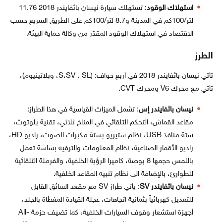
استهلاك الوقود
: تستهلك سيارة نيسان باثفايندر 2018 11.76
لتر/100كم في المدينة و8.7 لتر/100كم على الطريق السريع حسب
الاقتصاد في استهلاك الوقود المقدّر من وكالة حماية البيئة.
الطرز
تأتي نيسان باثفايندر 2018 في أربع حواف: (S،SV ، SL، وبلاتينيوم)،
تأتي مع محرك V6 ومحرك CVT.
نيسان باثفايندر إس
: تشمل الميزات القياسية في هذا الطراز:
مقاعد القماش، التحكم التلقائي في المناخ ثلاثي، تقنية بلوتوث،
ستة منافذ USB، نظام ستيريو بستة مكبرات الصوت، راديو HD،
راديو الأقمار الصناعية، نظام المعلومات والترفيه بشاشة تعمل
باللمس حجمها 8 بوصة، كاميرا الرؤية الخلفية، والفرملة التلقائية
للطوارئ، بالإضافة الى نظام تنبيه المقاعد الخلفية.
نيسان باثفايندر SV
: يأتي طراز SV مع مقعد السائق القابل
للتعديل كهربائياً بثمانية اتجاهات، عجلة القيادة المغطاة بالجلد،
أجهزة استشعار وقوف السيارات الخلفية، كما تضيف حزمة All-