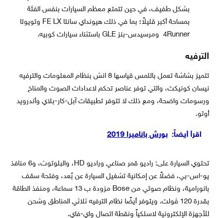
بشكل طفيف، في حين تتمتع معظم السيارات بنفس الفئة
بمساحة أكبر قليلاً؛ بما في ذلك هيونداي سانتا FE LX وتويوتا
4Runner ومرسيدس-بنز GLE باستثناء سيارات كوبيه.
الترفيه
تتميز بشاشة تعمل باللمس قياسها 8 انش بنظام المعلومات والترفيه
نيسان كونيكت، والتي توفر عناصر تحكم لاعدادات الصوت والمناخ
ورسومات واضحة، ومع ذلك لا تتوفر تطبيقات آبل-كار-بلاي وأندرويد
أوتو.
اقرأ أيضاً:
بورش باناميرا 2019
تحتوي السيارة على: راديو قمر صناعي وراديو HD، والبلوتوث، و6 منافذ
يو-اس-بي، فضلاً عن إمكانية تشغيل السيارة عن بُعد، وفتحة سقف
بانورامية، ونظام صوتي من Bose مزودة ب 13 سماعة، ومنفذ الطاقة
بقدرة 120 ڤولت. ويتوفر أيضًا نظام الترفيه ثلاثي المناطق وشحن
للأجهزة الإلكترونية لاسلكياً ونقطة اتصال واي-فاي.