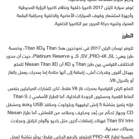
توفر سيارة تايتن 2017 كاميرا خلفية ونظام كاميرا الرؤية المحيطية
وأجهزة استشعار وقوف السيارات الأمامية والخلفية ومراقبة البقعة
العمياء وتنبيه حركة المرور عبر الكاميرا الخلفية.
الطرز
تتوفر نيسان تايتن 2017 في نموذجين هما: Titan وTitan XD، وخمسة
طرز وهي: S ,SV ,PRO-4X ,SL, و Platinum Reserve، حيث أن محور
الاختلاف القياسي بين طرز Titan و XD أن Nissan Titan XD تتمتع
بهيكل أقوى وقدرات أعلى، إضافة إلى أنها متاحة إما بمحرك يعمل بالغاز
أو بالديزل V8.
تتمتع تايتن القياسية بمحرك غاز V8 فقط، لكن تتشارك المركبتين بنفس
أنماط القمرة ومستوى الجودة الداخلية، أما الطراز الأساسي لـ Titan S
فإنه يتميز بشاشة 5 إنش ترفيهية وبلوتوث ومنافذ USB وaux ومشغل
CD وجهاز تحكّم عن بُعد ومكيف ومقاعد من القماش، أما طراز Nissan
Titan SV trim فهناك إضافات أخرى مثل راديو وألواح انزلاق وعجلات
بسبائك معدنية.
بالنسبة لطراز PRO-4X المتوفر بالدفع الرباعي فقط؛ يوفّر شاشة تعمل