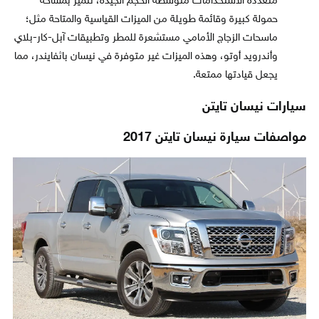
متعددة الاستخدامات متوسطة الحجم الجيدة، تتميز بمساحة
حمولة كبيرة وقائمة طويلة من الميزات القياسية والمتاحة مثل؛
ماسحات الزجاج الأمامي مستشعرة للمطر وتطبيقات آبل-كار-بلاي
وأندرويد أوتو، وهذه الميزات غير متوفرة في نيسان باثفايندر، مما
يجعل قيادتها ممتعة.
سيارات نيسان تايتن
مواصفات سيارة نيسان تايتن 2017