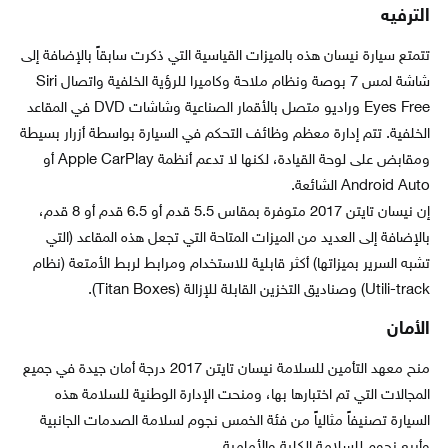
الترفيه
تتمتع سيارة نيسان هذه بالميزات القياسية التي ذكرت سابقاً بالإضافة إلى
شاشة لمس 7 بوصة ونظام ملاحة وكاميرا للرؤية الخلفية واتصال Siri
Eyes Free وراديو متصل بالأقمار الصناعية وشاشات DVD في المقاعد
الخلفية. تتم إدارة معظم وظائف التحكم في السيارة بواسطة أزرار بسيطة
ومقابض على لوحة القيادة، لكنها لا تدعم أنظمة Apple CarPlay أو
Android Auto الشائعة.
إن نيسان تايتن 2017 متوفرة بمقاس 5.5 قدم أو 6.5 قدم أو 8 قدم،
بالإضافة إلى العديد من الميزات المتاحة التي تجعل هذه المقاعد (التي
تشبه السرير بميزاتها) أكثر قابلية للاستخدام ومرابط لربط الأمتعة (نظام
Utili-track) وصناديق التخزين القابلة للإزالة (Titan Boxes).
الأمان
منح معهد التأمين للسلامة نيسان تايتن 2017 درجة أمان جيدة في جميع
المجالات التي تم اختبارها بها، ومنحت الإدارة الوطنية للسلامة هذه
السيارة تصنيفاً مثالياً من فئة الخمس نجوم لسلامة الصدمات الجانبية
وأربع نجوم للسلامة الكلية والأمامية.