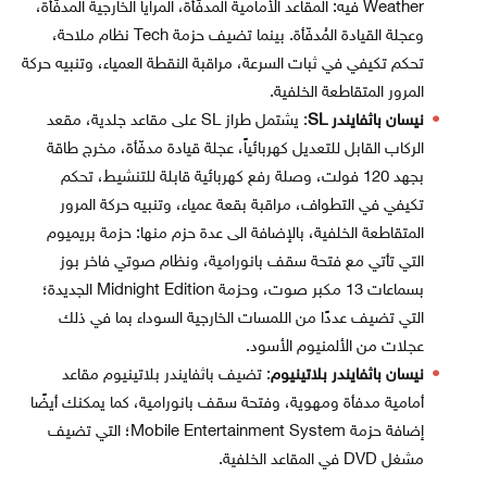
Weather فيه: المقاعد الأمامية المدفّأة، المرايا الخارجية المدفّأة،
وعجلة القيادة المُدفّأة. بينما تضيف حزمة Tech نظام ملاحة،
تحكم تكيفي في ثبات السرعة، مراقبة النقطة العمياء، وتنبيه حركة
المرور المتقاطعة الخلفية.
نيسان باثفايندر SL
: يشتمل طراز SL على مقاعد جلدية، مقعد
الركاب القابل للتعديل كهربائياً، عجلة قيادة مدفّأة، مخرج طاقة
بجهد 120 فولت، وصلة رفع كهربائية قابلة للتنشيط، تحكم
تكيفي في التطواف، مراقبة بقعة عمياء، وتنبيه حركة المرور
المتقاطعة الخلفية، بالإضافة الى عدة حزم منها: حزمة بريميوم
التي تأتي مع فتحة سقف بانورامية، ونظام صوتي فاخر بوز
بسماعات 13 مكبر صوت، وحزمة Midnight Edition الجديدة؛
التي تضيف عددًا من اللمسات الخارجية السوداء بما في ذلك
عجلات من الألمنيوم الأسود.
نيسان باثفايندر بلاتينيوم
: تضيف باثفايندر بلاتينيوم مقاعد
أمامية مدفأة ومهوية، وفتحة سقف بانورامية، كما يمكنك أيضًا
إضافة حزمة Mobile Entertainment System؛ التي تضيف
مشغل DVD في المقاعد الخلفية.