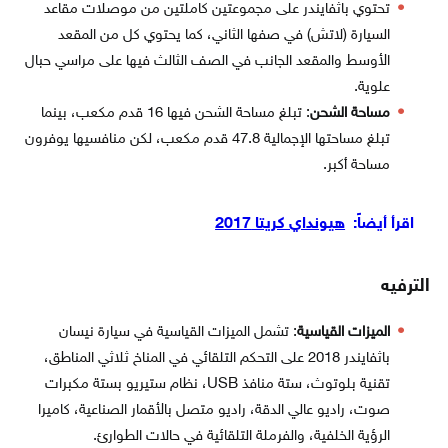
تحتوي باثفايندر على مجموعتين كاملتين من موصلات مقاعد
السيارة (لاتش) في صفها الثاني، كما يحتوي كل من المقعد
الأوسط والمقعد الجانب في الصف الثالث فيها على مراسي حبال
علوية.
مساحة الشحن
: تبلغ مساحة الشحن فيها 16 قدم مكعب، بينما
تبلغ مساحتها الإجمالية 47.8 قدم مكعب، لكن منافسيها يوفرون
مساحة أكبر.
اقرأ أيضاً:
هيونداي كريتا 2017
الترفيه
الميزات القياسية
: تشمل الميزات القياسية في سيارة نيسان
باثفايندر 2018 على التحكم التلقائي في المناخ ثلاثي المناطق،
تقنية بلوتوث، ستة منافذ USB، نظام ستيريو بستة مكبرات
صوت، راديو عالي الدقة، راديو متصل بالأقمار الصناعية، كاميرا
الرؤية الخلفية، والفرملة التلقائية في حالات الطوارئ.