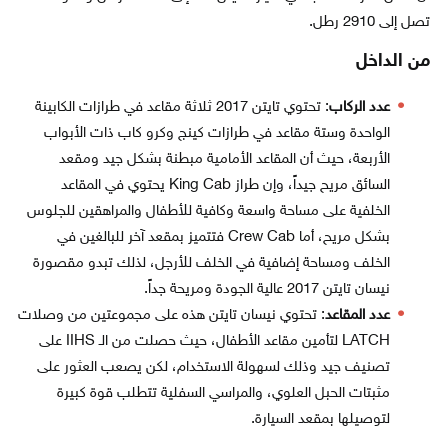
تصل إلى 2910 رطل.
من الداخل
عدد الركاب
: تحتوي تايتن 2017 ثلاثة مقاعد في طرازات الكابينة
الواحدة وستة مقاعد في طرازات كينج وكرو كاب ذات الأبواب
الأربعة، حيث أن المقاعد الأمامية مبطنة بشكل جيد ومقعد
السائق مريح جيداً، وإن طراز King Cab يحتوي في المقاعد
الخلفية على مساحة واسعة وكافية للأطفال والمراهقين للجلوس
بشكل مريح، أما Crew Cab فتتميز بمقعد آخر للبالغين في
الخلف ومساحة إضافية في الخلف للأرجل، لذلك تبدو مقصورة
نيسان تايتن 2017 عالية الجودة ومريحة جداً.
عدد المقاعد
: تحتوي نيسان تايتن هذه على مجموعتين من وصلات
LATCH لتأمين مقاعد الأطفال، حيث حصلت من الـ IIHS على
تصنيف جيد وذلك لسهولة الاستخدام، لكن يصعب العثور على
مثبتات الحبل العلوي، والمراسي السفلية تتطلب قوة كبيرة
لتوصيلها بمقعد السيارة.