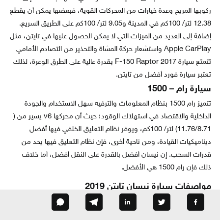
ركوبها المريح وعدة خيارات من المحركات القوية، فبعضها يمكن أن يقطع
12.38 لتر/ 100كم في المدينة و9.05 لتر/ 100كم على الطريق السريع.
إضافة إلى العديد من الميزات التي لا يمكن الحصول عليها في تايتن، مثل
Apple CarPlay واستشعار حركة المشاة والتحذير من التصادم الأمامي
تتمتع سيارة F-150 Raptor 2017 بقدرة عالية على الطرق الوعرة، لذلك
تعتبر سيارة فورد أفضل من تايتن.
سيارة رام – 1500
تتميز رام 1500 بنظام المعلومات والترفيه سهل الاستخدام والجودة
الداخلية والاقتصاد في استهلاك الوقود؛ حيث أن محركها v6 يسير من (
11.76/8.71) لتر/ 100كم، ويوفر نظام التعليق الخلفي فيها أفضل
ديناميكيات القيادة، ومن ناحية أخرى، فإن نظام التعليق فيها يحد من
قدرات السحب. إن نيسان أفضل بالقدرة على النقل أفضل، أما خلاف
ذلك فإن رام 1500 هي الأفضل.
مواصفات سيارة نيسان تايتن 2019
تُعد سيارة نيسان تايتن 2019 شاحنة جيدة قوية وسهلة القيادة، وتتمتع
بأنها مريحة وهادئة من الداخل وتأتي بسعر معقول، ومع ذلك، تتخلف