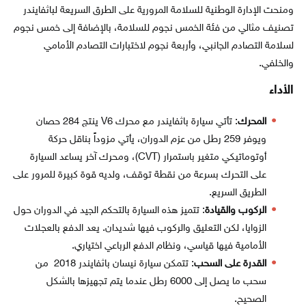
ومنحت الإدارة الوطنية للسلامة المرورية على الطرق السريعة لباثفايندر
تصنيف مثالي من فئة الخمس نجوم للسلامة، بالإضافة إلى خمس نجوم
لسلامة التصادم الجانبي، وأربعة نجوم لاختبارات التصادم الأمامي
والخلفي.
الأداء
المحرك
: تأتي سيارة باثفايندر مع محرك V6 ينتج 284 حصان
ويوفر 259 رطل من عزم الدوران، يأتي مزوداً بناقل حركة
أوتوماتيكي متغير باستمرار (CVT)، ومحرك آخر يساعد السيارة
على التحرك بسرعة من نقطة توقف، ولديه قوة كبيرة للمرور على
الطريق السريع.
الركوب والقيادة
: تتميز هذه السيارة بالتحكم الجيد في الدوران حول
الزوايا، لكن التعليق والركوب فيها شديدان. يعد الدفع بالعجلات
الأمامية فيها قياسي، ونظام الدفع الرباعي اختياري.
القدرة على السحب
: تتمكن سيارة نيسان باثفايندر 2018 من
سحب ما يصل إلى 6000 رطل عندما يتم تجهيزها بالشكل
الصحيح.