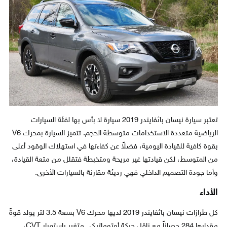
تعتبر سيارة نيسان باثفايندر 2019 سيارة لا بأس بها لفئة السيارات
الرياضية متعددة الاستخدامات متوسطة الحجم. تتميز السيارة بمحرك V6
بقوة كافية للقيادة اليومية، فضلاً عن كفاءتها في استهلاك الوقود أعلى
من المتوسط، لكن قيادتها غير مريحة ومتخبطة فتقلل من متعة القيادة،
وأما جودة التصميم الداخلي فهي رديئة مقارنة بالسيارات الأخرى.
الأداء
كل طرازات نيسان باثفايندر 2019 لديها محرك V6 بسعة 3.5 لتر يولد قوةً
مقدارها 284 حصاناً مع ناقل حركة أوتوماتيكي متغير باستمرار CVT،