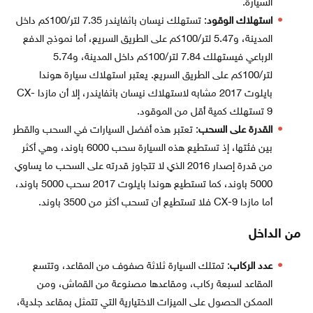
السيارة.
استهلاك الوقود
: تستهلك نيسان باثفايندر 7.35 لتر/100كم داخل
المدينة، و5.47 لتر/100كم على الطريق السريع، أما نموذج الدفع
الرباعي فيستهلك 7.84 لتر/100كم داخل المدينة، و5.74
لتر/100كم على الطريق السريع. يعتبر استهلاك سيارة هوندا
بايلوت 2017 مشابه لاستهلاك نيسان باثفايندر، إلا أن مازدا CX-
9 تستهلك كمية أقل من الموقود.
القدرة على السحب
: تعتبر هذه أفضل السيارات في السحب والقطر
بين فئتها، إذ تستطيع هذه السيارة سحب 6000 باوند، وهي أكثر
من قدرة إصدار 2016 الذي لا تتجاوز قدرته على السحب ما يساوي
5000 باوند، كما تستطيع هوندا بايلوت 2017 سحب 5000 باوند،
أما مازدا CX-9 فلا تستطيع أن تسحب أكثر من 3500 باوند.
من الداخل
عدد الركاب
: تمتلك السيارة ثلاثة صفوف من المقاعد، وتتسع
المقاعد لسبعة ركاب، ومقاعدها مصنوعة من القماش، ومن
الممكن الحصول على الميزات الاختيارية التي تتمثل بمقاعد جلدية،