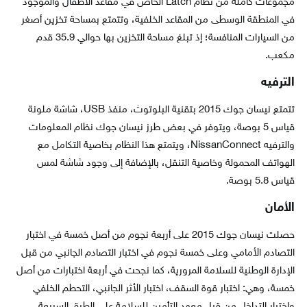
مجموعات كاملة من نظام Latch الخاص في مقاعد الأطفال والموجود
في المنطقة الوسطى من المقاعد الخلفية، وتتمتع بمساحة تخزين أصغر
من السيارات المنافسة؛ إذ تبلغ مساحة التخزين بها حوالي 35.9 قدم
مكعب.
الترفيه
تتمتع نيسان جوك 2015 بتقنية البلوتوث، منفذ USB، شاشة ملونة
قياس 5 بوصة، ويتوفر في بعض طرز نيسان جوك نظام المعلومات
والترفيه NissanConnect، ويتمتع هذا النظام بخاصية التكامل مع
الهواتف المحمولة وخاصية التنقل، بالإضافة إلى وجود شاشة لمس
قياس 5.8 بوصة.
الأمان
حصلت نيسان جوك 2015 على أربعة نجوم من أصل خمسة في اختبار
التصادم الأمامي وعلى خمسة نجوم في اختبار التصادم الجانبي من قبل
الإدارة الوطنية للسلامة المرورية، كما نجحت في أربعة اختبارات من أصل
خمسة، وهي: اختبار قوة السقف، اختبار الأثر الجانبي، التحطم الخلفي
واختبار التداخل من قبل معهد التأمين للسلامة على الطرق السريعة.