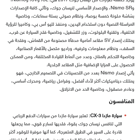
يوجد خمسة طرازات من نيسان جوك 2017 هي: SL، وSV، وNismo،
وNismo SR، والإصدار الأساسي لنيسان جوك، وتأتي كافة الإصدارات
بشاشة ملونة خمسة بوصة، ونظام صوتي بستة سماعات، وخاصية
المراسلة النصية دون استخدام اليدين، ومنفذ لليو أس بي، وكاميرا للرؤية
الخلفية، وتقنية البلوتوث، وزر للتشغيل، وخاصية فتح السيارة عن قرب.
يمتلك إصدار SV مقاعد أمامية مدفأة مصنوعة من القماش، وفتحة في
السقف، ونظام معلومات وترفيه، وراديو متصل بالأقمار الصناعية،
وخاصية التحكم بالمناخ، وعدد من أنماط القيادة المختلفة، ومن الممكن
الحصول على المزايا الإضافية مثل المقاعد الجلدية.
يأتي إصدار Nismo بعدد من التحسينات في التصميم الخارجي، فهو
يمتلك ديناميكيات أكثر لأداء أفضل، وفرامل رياضية، ومحرك أساسي،
وعادم مصقول، وخاصية الحد من الانزلاق.
المنافسون
سيارة مازدا CX-3
: تعتبر سيارة مازدا من سيارات الدفع الرباعي
التي تنافس نيسان جوك بقوة، فلديها تسارع قوي، مما يجعلها
قادرة على السير في الطرق المتعرجة، كما أنها موفرة للوقود أكثر