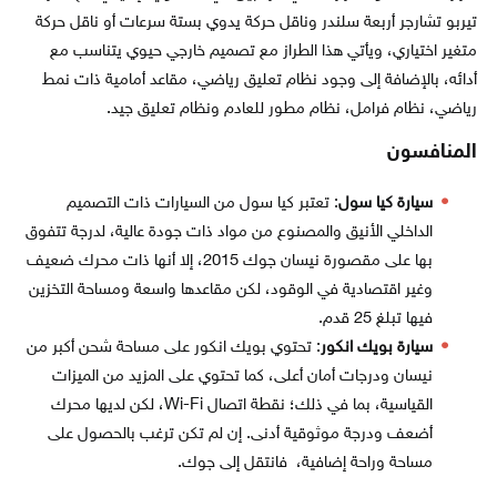
تيربو تشارجر أربعة سلندر وناقل حركة يدوي بستة سرعات أو ناقل حركة
متغير اختياري، ويأتي هذا الطراز مع تصميم خارجي حيوي يتناسب مع
أدائه، بالإضافة إلى وجود نظام تعليق رياضي، مقاعد أمامية ذات نمط
رياضي، نظام فرامل، نظام مطور للعادم ونظام تعليق جيد.
المنافسون
سيارة كيا سول
: تعتبر كيا سول من السيارات ذات التصميم
الداخلي الأنيق والمصنوع من مواد ذات جودة عالية، لدرجة تتفوق
بها على مقصورة نيسان جوك 2015، إلا أنها ذات محرك ضعيف
وغير اقتصادية في الوقود، لكن مقاعدها واسعة ومساحة التخزين
فيها تبلغ 25 قدم.
سيارة بويك انكور
: تحتوي بويك انكور على مساحة شحن أكبر من
نيسان ودرجات أمان أعلى، كما تحتوي على المزيد من الميزات
القياسية، بما في ذلك؛ نقطة اتصال Wi-Fi، لكن لديها محرك
أضعف ودرجة موثوقية أدنى. إن لم تكن ترغب بالحصول على
مساحة وراحة إضافية، فانتقل إلى جوك.