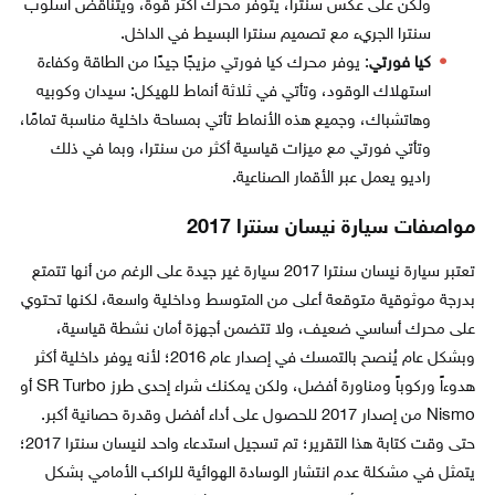
ولكن على عكس سنترا، يتوفر محرك أكثر قوة، ويتناقض أسلوب
سنترا الجريء مع تصميم سنترا البسيط في الداخل.
كيا فورتي
: يوفر محرك كيا فورتي مزيجًا جيدًا من الطاقة وكفاءة
استهلاك الوقود، وتأتي في ثلاثة أنماط للهيكل: سيدان وكوبيه
وهاتشباك، وجميع هذه الأنماط تأتي بمساحة داخلية مناسبة تمامًا،
وتأتي فورتي مع ميزات قياسية أكثر من سنترا، وبما في ذلك
راديو يعمل عبر الأقمار الصناعية.
مواصفات سيارة نيسان سنترا 2017
تعتبر سيارة نيسان سنترا 2017 سيارة غير جيدة على الرغم من أنها تتمتع
بدرجة موثوقية متوقعة أعلى من المتوسط ​​وداخلية واسعة، لكنها تحتوي
على محرك أساسي ضعيف، ولا تتضمن أجهزة أمان نشطة قياسية،
وبشكل عام يُنصح بالتمسك في إصدار عام 2016؛ لأنه يوفر داخلية أكثر
هدوءاً وركوباً ومناورة أفضل، ولكن يمكنك شراء إحدى طرز SR Turbo أو
Nismo من إصدار 2017 للحصول على أداء أفضل وقدرة حصانية أكبر.
حتى وقت كتابة هذا التقرير؛ تم تسجيل استدعاء واحد لنيسان سنترا 2017؛
يتمثل في مشكلة عدم انتشار الوسادة الهوائية للراكب الأمامي بشكل