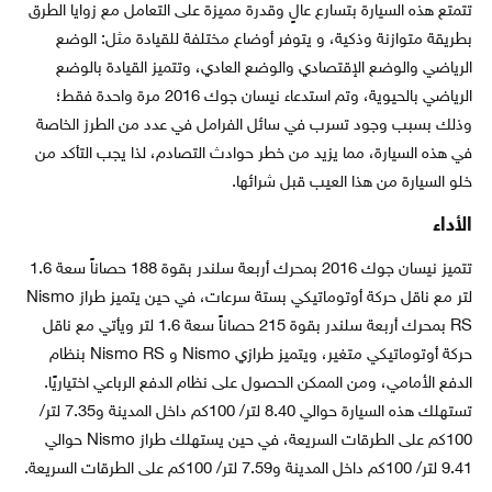
تتمتع هذه السيارة بتسارع عالٍ وقدرة مميزة على التعامل مع زوايا الطرق
بطريقة متوازنة وذكية، و يتوفر أوضاع مختلفة للقيادة مثل: الوضع
الرياضي والوضع الإقتصادي والوضع العادي، وتتميز القيادة بالوضع
الرياضي بالحيوية، وتم استدعاء نيسان جوك 2016 مرة واحدة فقط؛
وذلك بسبب وجود تسرب في سائل الفرامل في عدد من الطرز الخاصة
في هذه السيارة، مما يزيد من خطر حوادث التصادم، لذا يجب التأكد من
خلو السيارة من هذا العيب قبل شرائها.
الأداء
تتميز نيسان جوك 2016 بمحرك أربعة سلندر بقوة 188 حصاناً سعة 1.6
لتر مع ناقل حركة أوتوماتيكي بستة سرعات، في حين يتميز طراز Nismo
RS بمحرك أربعة سلندر بقوة 215 حصاناً سعة 1.6 لتر ويأتي مع ناقل
حركة أوتوماتيكي متغير، ويتميز طرازي Nismo و Nismo RS بنظام
الدفع الأمامي، ومن الممكن الحصول على نظام الدفع الرباعي اختياريًا.
تستهلك هذه السيارة حوالي 8.40 لتر/ 100كم داخل المدينة و7.35 لتر/
100كم على الطرقات السريعة، في حين يستهلك طراز Nismo حوالي
9.41 لتر/ 100كم داخل المدينة و7.59 لتر/ 100كم على الطرقات السريعة.