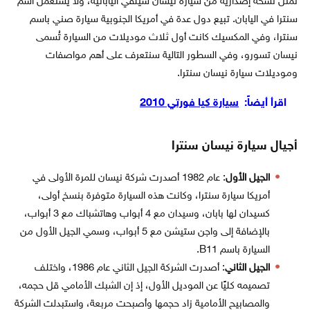
تمثل نسخةً إصدارية من سيارة نيسان سيلفي اليابانية، ولا يُستعمل اسم
سنترا في اليابان. تبيع دول عدة في أمريكا الجنوبية سيارة صني باسم
سنترا، وفي المكسيك كانت أول ثلاث موديلات من السيارة تُسمى
نيسان تسورو، وفي السطور التالية سنتعرف على أهم مواصفات
وموديلات سيارة نيسان سنترا.
اقرأ أيضاً:
سيارة كيا فورتي 2010
أجيال سيارة نيسان سنترا
الجيل الأول
: عام 1982 أصدرت شركة نيسان للمرة الأولى في
أمريكا سيارة سنترا، وكانت هذه السيارة متوفرة بنسخ أولى،
كسيدان لها بابان، وسيدان مع 4 أبواب وهاتشباك مع 3 أبواب،
بالإضافة إلى واجن ستيشن مع 5 أبواب، وسمي الجيل الأول من
السيارة باسم B11.
الجيل الثاني
: أصدرت الشركة الجيل الثاني عام 1986، واختلف
تصميمه كليًا عن الموديل الأول، إذ إن الشبك الأمامي قل حجمه،
والمصابيح الأمامية زاد حجمها وأصبحت مربعة، واستبدلت الشركة