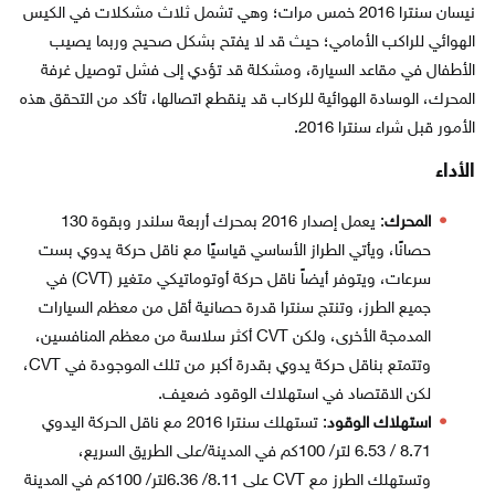
نيسان سنترا 2016 خمس مرات؛ وهي تشمل ثلاث مشكلات في الكيس
الهوائي للراكب الأمامي؛ حيث قد لا يفتح بشكل صحيح وربما يصيب
الأطفال في مقاعد السيارة، ومشكلة قد تؤدي إلى فشل توصيل غرفة
المحرك، الوسادة الهوائية للركاب قد ينقطع اتصالها، تأكد من التحقق هذه
الأمور قبل شراء سنترا 2016.
الأداء
المحرك
: يعمل إصدار 2016 بمحرك أربعة سلندر وبقوة 130
حصانًا، ويأتي الطراز الأساسي قياسيًا مع ناقل حركة يدوي بست
سرعات، ويتوفر أيضاً ناقل حركة أوتوماتيكي متغير (CVT) في
جميع الطرز، وتنتج سنترا قدرة حصانية أقل من معظم السيارات
المدمجة الأخرى، ولكن CVT أكثر سلاسة من معظم المنافسين،
وتتمتع بناقل حركة يدوي بقدرة أكبر من تلك الموجودة في CVT،
لكن الاقتصاد في استهلاك الوقود ضعيف.
استهلاك الوقود
: تستهلك سنترا 2016 مع ناقل الحركة اليدوي
8.71 / 6.53 لتر/ 100كم في المدينة/على الطريق السريع،
وتستهلك الطرز مع CVT على 8.11/ 6.36لتر/ 100كم في المدينة