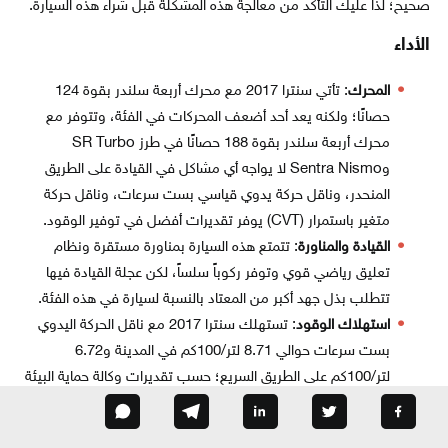
صحيح؛ لذا عليك التأكد من معالجة هذه المشكلة قبل شراء هذه السيارة.
الأداء
المحرك
: تأتي سنترا 2017 مع محرك أربعة سلندر بقوة 124
حصانًا؛ ولكنه يعد أحد أضعف المحركات في الفئة، وتتوفر مع
محرك أربعة سلندر بقوة 188 حصانًا في طرز SR Turbo
وSentra Nismo لا يواجه أي مشاكل في القيادة على الطريق
المنحدر، وناقل حركة يدوي قياسي بست سرعات، وناقل حركة
متغير باستمرار (CVT) يوفر تقديرات أفضل في توفير الوقود.
القيادة والمناورة
: تتمتع هذه السيارة بمناورة مستقرة ونظام
تعليق رياضي قوي وتوفر ركوباً سلساً، لكن عجلة القيادة فيها
تتطلب بذل جهد أكبر من المعتاد بالنسبة لسيارة في هذه الفئة.
استهلاك الوقود
: تستهلك سنترا 2017 مع ناقل الحركة اليدوي
بست سرعات حوالي 8.71 لتر/100كم في المدينة و6.72
لتر/100كم على الطريق السريع؛ حسب تقديرات وكالة حماية البيئة
EPA في توفير الوقود، بينما تستهلك مع ناقل الحركة المتغير
باستمرار CVT حوالي 8.11/ 6.36 لتر/100كم في المدينة/ الطريق