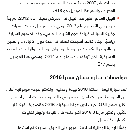
بدايات عام 2007، ثم أصبحت السيارة متوفرة بنسختين من
المحرك، واسم هذا الموديل هو B16.
الجيل السابع
: ظهر هذا الجيل في معرض صيني عام 2012، ثم بدأ
يتوفر في الأسواق عام 2013، وفي هذا الموديل حدثت تغيرات
جذرية للسيارة، كزيادة حجم الشبك الأمامي، وغدا تصميم السيارة
رياضيًا أنيقًا، كذلك أصبحت تصنع في عدة دول، كاليابان، والصين،
وماليزيا، والمكسيك، وروسيا، وتايوان، وتايلند، والولايات المتحدة
الأمريكية، لكن توقفت صناعتها عام 2014، وسمي هذا الموديل
باسم B17.
مواصفات سيارة نيسان سنترا 2016
تعد سيارة نيسان سنترا 2016 جيدة وعملية، وتتمتع بدرجة موثوقية أعلى
من المتوسط ودرجات أمان جيدة، ومع ذلك يوجد خيارات أخرى أفضل
بكثير ضمن الفئة؛ حيث لدى هوندا سيفيك 2016 مقصورة راقية أكثر
بكثير، وتعتبر مازدا 3 2016 أكثر متعة في القيادة وتوفر تقنيات
تكنولوجية أفضل.
وفقًا للإدارة الوطنية لسلامة المرور على الطرق السريعة تم استدعاء