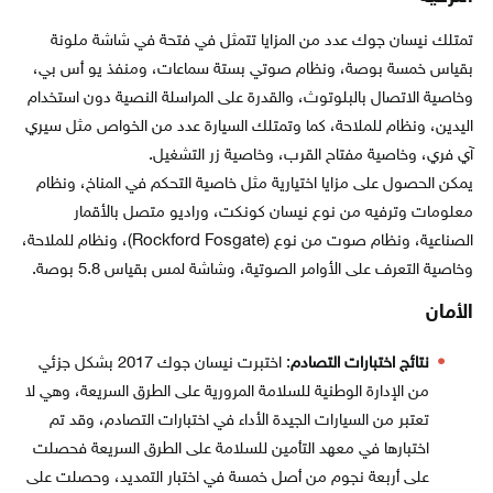
تمتلك نيسان جوك عدد من المزايا تتمثل في فتحة في شاشة ملونة
بقياس خمسة بوصة، ونظام صوتي بستة سماعات، ومنفذ يو أس بي،
وخاصية الاتصال بالبلوتوث، والقدرة على المراسلة النصية دون استخدام
اليدين، ونظام للملاحة، كما وتمتلك السيارة عدد من الخواص مثل سيري
آي فري، وخاصية مفتاح القرب، وخاصية زر التشغيل.
يمكن الحصول على مزايا اختيارية مثل خاصية التحكم في المناخ، ونظام
معلومات وترفيه من نوع نيسان كونكت، وراديو متصل بالأقمار
الصناعية، ونظام صوت من نوع (Rockford Fosgate)، ونظام للملاحة،
وخاصية التعرف على الأوامر الصوتية، وشاشة لمس بقياس 5.8 بوصة.
الأمان
نتائج اختبارات التصادم
: اختبرت نيسان جوك 2017 بشكل جزئي
من الإدارة الوطنية للسلامة المرورية على الطرق السريعة، وهي لا
تعتبر من السيارات الجيدة الأداء في اختبارات التصادم، وقد تم
اختبارها في معهد التأمين للسلامة على الطرق السريعة فحصلت
على أربعة نجوم من أصل خمسة في اختبار التمديد، وحصلت على