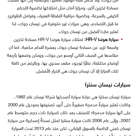
من جوك، ولا تحتاج لفئة الوقود المميز، بالإضافة إلى أنها تمتلك
مساحة تخزين أكبر، ومزايا أمان مثل امتلاكها لخاصية التحكم
الكيفي بالسرعة، وخاصية مراقبة النقطة العمياء، وفرامل الطوارئ
ما قبل التصادم، وهي ميزات غير متوفرة في نيسان جوك، لذا
تعتبر مازدا أفضل من نيسان جوك.
سيارة هوندا HR-V
: تمتلك سيارة هوندا HR-V مساحة تخزين
واسعة تزيد عن مساحة نيسان جوك بعشرة أقدام مكعبة، كما أن
مقاعدها في الصف الثاني أوسع من جوك، ويمكن وضعها بأربعة
أوضاع مختلفة، نظرًا لوجود مقعد سحري بها، وبالرغم من كافة
تلك المزايا إلا أن نيسان جوك هي الخيار الأفضل.
سيارات نيسان سنترا
سيارة نيسان سنترا هي عبارة سيارة أصدرتها شركة نيسان عام 1982،
وكانت تعتبر سيارةً مدمجة صغيرةً حتى أُعيد تصنيفها بموديل عام 2000
على أنها سيارة مدمجة؛ لتصنف بعد ذلك كسيارة ذات حجم متوسط عام
2007، وإلى عام 2006 كانت سيارة سنترا تمثل نسخةً إصدارية من سيارة
نيسان صَني الخاصة بالسوق الياباني، لكن منذ عام 2013 غدت السيارة