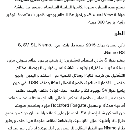
تتمتع هذه السيارة بميزة الكاميرا الخلفية القياسية، وتتوفر بها شاشة
مراقبة Around View، ويتميز هذا النظام بوجود كاميرات متعددة لتوفير
رؤية بزاوية 360 درجة.
الطرز
تأتي نيسان جوك 2015 بعدة طرازات، هي: S, SV, SL, Nismo,
Nismo RS.
يعتبر طراز S مثالي لمعظم المشترين؛ إذ يتمتع بوجود نظام صوتي مزود
بستة مكبرات، تقنية بلوتوث، شاشة لمس قياس 5 بوصة، مفتاح
التشغيل عن قرب، كتابة الرسائل النصية دون استخدام اليدين، راديو
متصل بالأقمار الصناعية، خاصية اتصال iPod ومنفذ USB، في حين
يتميز طراز SV بوجود نظام ملاحة، عجلة قيادة ملتفة بالجلد، مقاعد
منجدة من القماش، خاصية التحكم التلقائي بالمناخ، فتحة سقف، مقاعد
أمامية مدفأة ومسجل Rockford Fosgate مزود بمضخم صوت.
من الممكن شراء إصدار SV للحصول على كافة مزايا نيسان جوك، ويتمتع
طراز SL بأغلبية المزايا القياسية، بالإضافة لمقاعد منجدة من الجلد، ويعتبر
طراز Nismo هو الطراز المثالي للراغبين في أداء قوي؛ إذ يأتي مع محرك