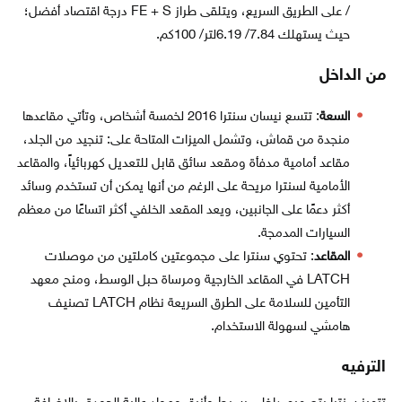
/ على الطريق السريع، ويتلقى طراز FE + S درجة اقتصاد أفضل؛
حيث يستهلك 7.84/ 6.19لتر/ 100كم.
من الداخل
السعة
: تتسع نيسان سنترا 2016 لخمسة أشخاص، وتأتي مقاعدها
منجدة من قماش، وتشمل الميزات المتاحة على: تنجيد من الجلد،
مقاعد أمامية مدفأة ومقعد سائق قابل للتعديل كهربائياً، والمقاعد
الأمامية لسنترا مريحة على الرغم من أنها يمكن أن تستخدم وسائد
أكثر دعمًا على الجانبين، ويعد المقعد الخلفي أكثر اتساعًا من معظم
السيارات المدمجة.
المقاعد
: تحتوي سنترا على مجموعتين كاملتين من موصلات
LATCH في المقاعد الخارجية ومرساة حبل الوسط، ومنح معهد
التأمين للسلامة على الطرق السريعة نظام LATCH تصنيف
هامشي لسهولة الاستخدام.
الترفيه