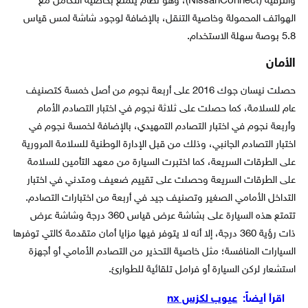
والترفيه (NissanConnect)، وهو نظام يتمتع بخاصية التكامل مع
الهواتف المحمولة وخاصية التنقل، بالإضافة لوجود شاشة لمس قياس
5.8 بوصة سهلة الاستخدام.
الأمان
حصلت نيسان جوك 2016 على أربعة نجوم من أصل خمسة كتصنيف
عام للسلامة، كما حصلت على ثلاثة نجوم في اختبار التصادم الأمام
وأربعة نجوم في اختبار التصادم التمهيدي، بالإضافة لخمسة نجوم في
اختبار التصادم الجانبي، وذلك من قبل الإدارة الوطنية للسلامة المرورية
على الطرقات السريعة، كما اختبرت السيارة من معهد التأمين للسلامة
على الطرقات السريعة وحصلت على تقييم ضعيف ومتدني في اختبار
التداخل الأمامي الصغير وتصنيف جيد في أربعة من اختبارات التصادم.
تتمتع هذه السيارة على بشاشة عرض قياس 360 درجة وشاشة عرض
ذات رؤية 360 درجة، إلا أنه لا يتوفر فيها مزايا أمان متقدمة كالتي توفرها
السيارات المنافسة؛ مثل خاصية التحذير من التصادم الأمامي أو أجهزة
استشعار لركن السيارة أو فرامل تلقائية للطوارئ.
اقرأ أيضاً:
عيوب لكزس nx