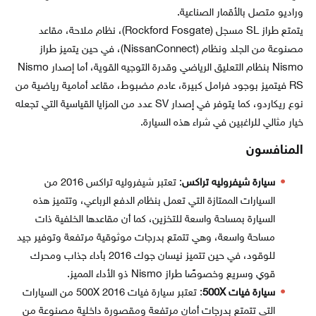
وراديو متصل بالأقمار الصناعية.
يتمتع طراز SL مسجل (Rockford Fosgate)، نظام ملاحة، مقاعد
مصنوعة من الجلد ونظام (NissanConnect)، في حين يتميز طراز
Nismo بنظام التعليق الرياضي وقدرة التوجيه القوية، أما إصدار Nismo
RS فيتميز بوجود فرامل كبيرة، عادم مضبوط، مقاعد أمامية رياضية من
نوع ريكاردو، كما يتوفر في إصدار SV عدد من المزايا القياسية التي تجعله
خيار مثالي للراغبين في شراء هذه السيارة.
المنافسون
سيارة شيفروليه تراكس
: تعتبر شيفروليه تراكس 2016 من
السيارات الممتازة التي تعمل بنظام الدفع الرباعي، وتتميز هذه
السيارة بمساحة واسعة للتخزين، كما أن مقاعدها الخلفية ذات
مساحة واسعة، وهي تتمتع بدرجات موثوقية مرتفعة وتوفير جيد
للوقود، في حين تتميز نيسان جوك 2016 بأداء جذاب ومحرك
قوي وسريع وخصوصًا طراز Nismo ذو الأداء المميز.
سيارة فيات 500X
: تعتبر سيارة فيات 500X 2016 من السيارات
التي تتمتع بدرجات أمان مرتفعة ومقصورة داخلية مصنوعة من