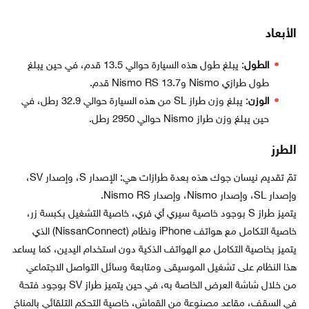
الأبعاد
الطول
: يبلغ طول هذه السيارة حوالي 13.5 قدم، في حين يبلغ
طول طرازي Nismo وNismo RS 13.7 قدم.
الوزن
: يبلغ وزن طراز SL من هذه السيارة حوالي 32.9 رطل، في
حين يبلغ وزن طراز Nismo حوالي 2950 رطل.
الطرز
تمّ تقديم نيسان جوك هذه بعدة طرازات هي: الإصدار S، وإصدار SV،
وإصدار SL، وإصدار Nismo، وإصدار Nismo RS.
يتميز طراز S بوجود خاصية سيري أي فري، خاصية التشغيل بكبسة زر،
خاصية التكامل مع هواتف iPhone ونظام (NissanConnect) الذي
يتميز بخاصية التكامل مع الهواتف الذكية دون استخدام اليدين، كما يساعد
هذا النظام على تشغيل الموسيقى ومتابعة وسائل التواصل الاجتماعي
من خلال شاشة العرض الخاصة به، في حين يتميز طراز SV بوجود فتحة
في السقف، مقاعد مصنوعة من القماش، خاصية التحكم التلقائي بالمناخ