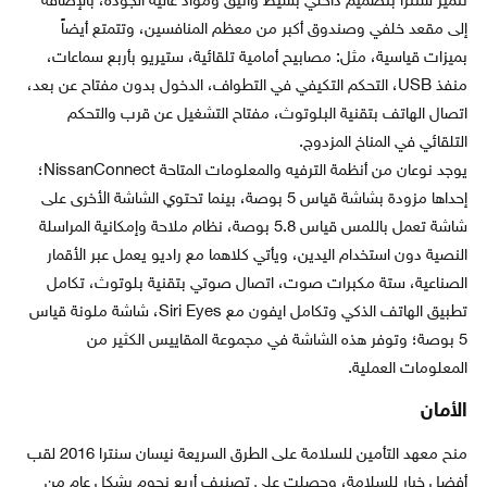
تتميز سنترا بتصميم داخلي بسيط وأنيق ومواد عالية الجودة، بالإضافة
إلى مقعد خلفي وصندوق أكبر من معظم المنافسين، وتتمتع أيضاً
بميزات قياسية، مثل: مصابيح أمامية تلقائية، ستيريو بأربع سماعات،
منفذ USB، التحكم التكيفي في التطواف، الدخول بدون مفتاح عن بعد،
اتصال الهاتف بتقنية البلوتوث، مفتاح التشغيل عن قرب والتحكم
التلقائي في المناخ المزدوج.
يوجد نوعان من أنظمة الترفيه والمعلومات المتاحة NissanConnect؛
إحداها مزودة بشاشة قياس 5 بوصة، بينما تحتوي الشاشة الأخرى على
شاشة تعمل باللمس قياس 5.8 بوصة، نظام ملاحة وإمكانية المراسلة
النصية دون استخدام اليدين، ويأتي كلاهما مع راديو يعمل عبر الأقمار
الصناعية، ستة مكبرات صوت، اتصال صوتي بتقنية بلوتوث، تكامل
تطبيق الهاتف الذكي وتكامل ايفون مع Siri Eyes، شاشة ملونة قياس
5 بوصة؛ وتوفر هذه الشاشة في مجموعة المقاييس الكثير من
المعلومات العملية.
الأمان
منح معهد التأمين للسلامة على الطرق السريعة نيسان سنترا 2016 لقب
أفضل خيار للسلامة، وحصلت على تصنيف أربع نجوم بشكل عام من