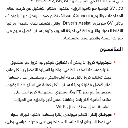
تأتي سنترا 2016 في خمس طرز: S, FE+S, SV, SR, SL.
تأتي SV قياسياً مع كاميرا الرؤية الخلفية، مفتاح التشغيل عن قرب، نظام
المعلومات والترفيه NissanConnect، نظام صوت يعمل عبر البلوتوث،
وتأتي SV مع حزمة Driver’s Assist؛ والتي تضيف نظام ملاحة، مراقبة
النقاط العمياء والتنبيه الخلفي لحركة المرور، وتوفر سنترا أفضل مزيج من
ميزات القيمة والتكنولوجيا والسلامة.
المنافسون
شيفروليه كروز
: لا يمكن أن تتطابق شيفروليه كروز مع صندوق
سنترا ومساحة المقعد الخلفي، ولكنها السيارة الأفضل بشكل عام،
حيث تمتلك كروز ناقل حركة أوتوماتيكي، وستحصل على مسافة
أمتار أفضل مقارنة بحركة سنترا الأكثر كفاءة في استهلاك الوقود،
وخصوصاً مع طرز FE وS، وتحتوي شيفروليه كروز أيضًا على
مقاعد أمامية أكثر راحة وشاشة لمس أكبر والمزيد من الميزات
القياسية، مثل نقطة اتصال Wi-Fi.
هيونداي إلنترا
: تتمتع هيونداي إلنترا بمساحة داخلية كبيرة، سواء
في نمط السيدان أو الهاتشباك، وتحتوي على محرك قياسي بطئ،