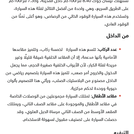
تستهلك نيسان جوك 8.40 لتر/100كم داخل المدينة، و7.35 لتر/100كم
على الطريق السريع، وهي واحدة من أفضل النتائج لفئة هذه السيارة،
وتستخدم هذه السيارة الوقود الخالي من الرصاص، وهو أغلى ثمنًا من
الوقود العادي.
من الداخل
عدد الركاب
: تتسع هذه السيارة لخمسة ركاب، وتتميز مقاعدها
الأمامية بأنها مدعمة، إلا أن المقاعد الخلفية ضيقة قليلًا وغير
مريحة لفئة الكبار، لأن الأبواب الخلفية صغيرة الحجم، مما يجعل
الدخول والخروج أمر صعب. تتميز هذه السيارة بتصميم رياضي من
الداخل مصنوع من البلاستيك الصلب، ويأتي هذا التصميم بألوان
حيوية ووحدة تحكم مركزية.
مقاعد الأطفال
: تمتلك السيارة مجموعتين من الوصلات الخاصة
في مقاعد الأطفال والموجودة على مقاعد الصف الثاني، ويمتلك
المقعد الأوسط من الصف الثاني مرساة الحبل العلوي، وقد
حصلت السيارة على تصنيف مقبول لسهولة الاستخدام.
الترفيه