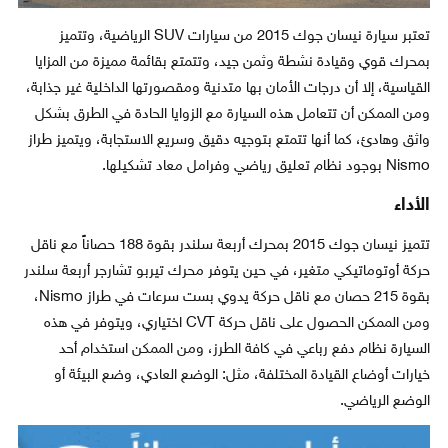
تعتبر سيارة نيسان جوك 2015 من سيارات SUV الرياضية، وتتميز
بمحرك قوي وقيادة نشطة وثمن جيد، وتتمتع بقائمة مميزة من المزايا
القياسية، إلا أن درجات الأمان بها متدنية ومقصورتها الداخلية غير جذابة،
ومن الممكن أن تتعامل هذه السيارة مع الزوايا الحادة في الطرق بشكل
واثق وهادئ، كما أنها تتمتع بتوجيه دقيق وسريع الاستجابة، ويتميز طراز
Nismo بوجود نظام تعليق رياضي وفرامل معاد تشكيلها.
الأداء
تتميز نيسان جوك 2015 بمحرك أربعة سلندر بقوة 188 حصاناً مع ناقل
حركة أوتوماتيكي متغير، في حين يتوفر محرك تيربو تشارجر أربعة سلندر
بقوة 215 حصان مع ناقل حركة يدوي بست سرعات في طراز Nismo،
ومن الممكن الحصول على ناقل حركة CVT اختياري، ويتوفر في هذه
السيارة نظام دفع رباعي في كافة الطرز، ومن الممكن استخدام أحد
خيارات أوضاع القيادة المختلفة، مثل: الوضع العادي، وضع البيئة أو
الوضع الرياضي.