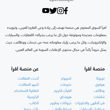
اقرأ السوق المفتوح هي منصة تهدف إلى زيادة وعي القارئ العربي، وتزويده
بمعلومات صحيحة وموثوقة حول كل ما يرغب بشرائه؛ كالعقارات، والسيارات،
والإلكترونيات، وكل ما يرغب بإثراء معلوماته عنه؛ من خدمات ووظائف، حيث
يمثل مزوداً رائداً في مجال محتوى الإعلانات المبوبة في العالم العربي.
منصة أقرأ
عن منصة أقرأ
تويوتا
كمبيوتر
أحدث المقالات
هواوي
منوعات
أشهر المقالات
وظائف
القرآن الكريم
اتفاقية الاستخدام
شاشات
هيونداي
الرئيسية
فن الطهي والحلويات
حيوانات وطيور
الكتاب
ميكانيك السيارات
تسلية وألعاب
رأيك يهمنا