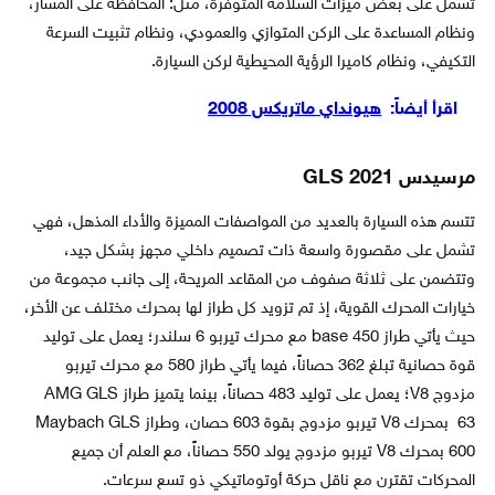
تشمل على بعض ميزات السلامة المتوفرة، مثل: المحافظة على المسار،
ونظام المساعدة على الركن المتوازي والعمودي، ونظام تثبيت السرعة
التكيفي، ونظام كاميرا الرؤية المحيطية لركن السيارة.
اقرأ أيضاً:
هيونداي ماتریکس 2008
مرسيدس GLS 2021
تتسم هذه السيارة بالعديد من المواصفات المميزة والأداء المذهل، فهي
تشمل على مقصورة واسعة ذات تصميم داخلي مجهز بشكل جيد،
وتتضمن على ثلاثة صفوف من المقاعد المريحة، إلى جانب مجموعة من
خيارات المحرك القوية، إذ تم تزويد كل طراز لها بمحرك مختلف عن الأخر،
حيث يأتي طراز base 450 مع محرك تيربو 6 سلندر؛ يعمل على توليد
قوة حصانية تبلغ 362 حصاناً، فيما يأتي طراز 580 مع محرك تيربو
مزدوج V8؛ يعمل على توليد 483 حصاناً، بينما يتميز طراز AMG GLS
63 بمحرك V8 تيربو مزدوج بقوة 603 حصان، وطراز Maybach GLS
600 بمحرك V8 تيربو مزدوج يولد 550 حصاناً، مع العلم أن جميع
المحركات تقترن مع ناقل حركة أوتوماتيكي ذو تسع سرعات.