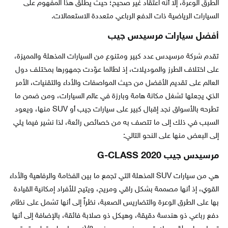
الطرق الوعرة، إلا أنه اعتقاد غير صحيح؛ حيث يطلق هذا المفهوم على
السيارات الرياضية ذات الدفع الرباعي متعددة الاستعمالات.
أفضل سيارات مرسيدس جيب
تقدم شركة مرسيدس عدد كبير ومتنوع من السيارات المذهلة والمميزة،
على اختلاف الطرز والموديلات، إذ لطالما عوّدت جمهورها بمختلف دول
العالم على تقديم الأفضل من حيث المواصفات والأداء والتقنيات، الأمر
الذي يجعلها تشغل مكانة هامة وبارزة في عالم السيارات، ومن ضمن ما
تطرحه بالأسواق نجد إقبال كبير على سيارات جيب أو SUV منها، ويعود
السبب في ذلك إلى ما تتصف به من خصائص رائعة، لذا نشير فيما يلي
إلى البعض منها على النحو التالي:
مرسيدس جيب G-CLASS 2020
هي من سيارات SUV المذهلة التي تجمع ما بين الفخامة والرفاهية والأداء
القوي، إذ أنها مصممة بشكل راقي ومريح، ويتيح للأفراد إمكانية القيادة
بها على الطرق الوعرة والتضاريس الصعبة، نظراً إلى أنها تشمل على نظام
دفع رباعي ذو هندسة دقيقة، وهيكل ذو صلابة فائقة، بالإضافة إلى أنها