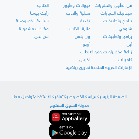
فن الطهي والحلويات
حيوانات وطيور
الكتاب
ميكانيك السيارات
تسلية وألعاب
رأيك يهمنا
برامج وتطبيقات
تغذية
سياسة الخصوصية
شاومي
عناية بالذات
مقالات مشهورة
برامج وتطبيقات
ون بلس
من نحن
أبل
أوبو
زراعة وخضراوات وفواكه
الطب
كاميرات
لكزس
الإمارات العربية المتحدة
تمارين رياضية
الصفحة الرئيسية
سياسة الخصوصية
اتفاقية الاستخدام
تواصل معنا
مدونة السوق المفتوح