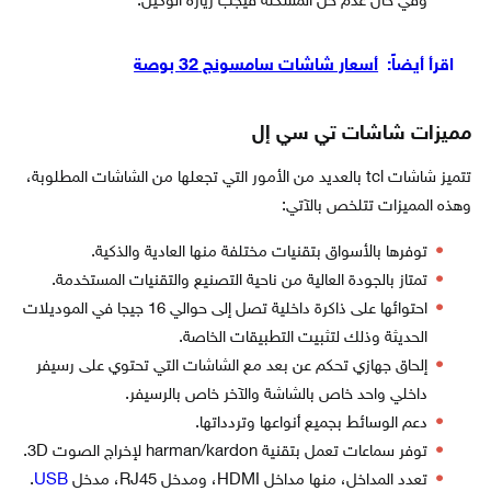
وفي حال عدم حل المشكلة فيجب زيارة الوكيل.
اقرأ أيضاً:
أسعار شاشات سامسونج 32 بوصة
مميزات شاشات تي سي إل
تتميز شاشات tcl بالعديد من الأمور التي تجعلها من الشاشات المطلوبة،
وهذه المميزات تتلخص بالآتي:
توفرها بالأسواق بتقنيات مختلفة منها العادية والذكية.
تمتاز بالجودة العالية من ناحية التصنيع والتقنيات المستخدمة.
احتوائها على ذاكرة داخلية تصل إلى حوالي 16 جيجا في الموديلات
الحديثة وذلك لتثبيت التطبيقات الخاصة.
إلحاق جهازي تحكم عن بعد مع الشاشات التي تحتوي على رسيفر
داخلي واحد خاص بالشاشة والآخر خاص بالرسيفر.
دعم الوسائط بجميع أنواعها وتردداتها.
توفر سماعات تعمل بتقنية harman/kardon لإخراج الصوت 3D.
تعدد المداخل، منها مداخل HDMI، ومدخل RJ45، مدخل
USB
.