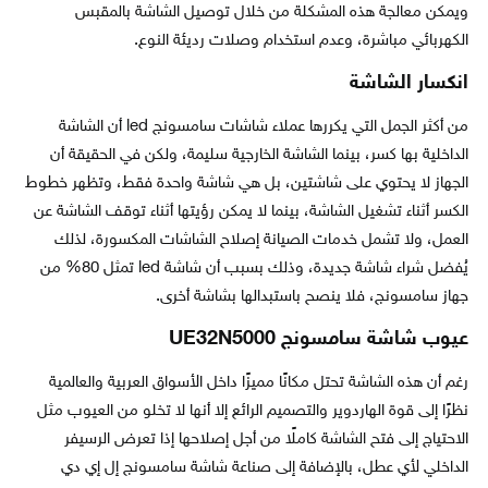
ويمكن معالجة هذه المشكلة من خلال توصيل الشاشة بالمقبس
الكهربائي مباشرة، وعدم استخدام وصلات رديئة النوع.
انكسار الشاشة
من أكثر الجمل التي يكررها عملاء شاشات سامسونج led أن الشاشة
الداخلية بها كسر، بينما الشاشة الخارجية سليمة، ولكن في الحقيقة أن
الجهاز لا يحتوي على شاشتين، بل هي شاشة واحدة فقط، وتظهر خطوط
الكسر أثناء تشغيل الشاشة، بينما لا يمكن رؤيتها أثناء توقف الشاشة عن
العمل، ولا تشمل خدمات الصيانة إصلاح الشاشات المكسورة، لذلك
يُفضل شراء شاشة جديدة، وذلك بسبب أن شاشة led تمثل 80% من
جهاز سامسونج، فلا ينصح باستبدالها بشاشة أخرى.
عيوب شاشة سامسونج UE32N5000
رغم أن هذه الشاشة تحتل مكانًا مميزًا داخل الأسواق العربية والعالمية
نظرًا إلى قوة الهاردوير والتصميم الرائع إلا أنها لا تخلو من العيوب مثل
الاحتياج إلى فتح الشاشة كاملًا من أجل إصلاحها إذا تعرض الرسيفر
الداخلي لأي عطل، بالإضافة إلى صناعة شاشة سامسونج إل إي دي