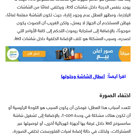
يوجد بنفس الدرجة داخل شاشات lcd، ويختفي تمامًا من الشاشات
البلازما، ومظهر العطل عدم وجود إنارة، حيث تكون الشاشة معتمة تمامًا،
فيظن المستخدم أن الجهاز لا يعمل، ولكن الغريب أن الصوت يكون
موجودًا، بالإضافة إلى استجابة ريموت التحكم إلى كافة الأوامر التي
تصدره، وسبب المشكلة هو تلف الإضاءة الخلفية داخل شاشات led.
اقرأ أيضاً:
أعطال الشاشة وحلولها
اختفاء الصورة
تتعدد أسباب هذا العطل؛ فيمكن أن يكون السبب هو اللوحة الرئيسية أو
أن تكون هناك مشكلة في وحدة t-con، بالإضافة إلى تشغيل شاشة
سامسونج led داخل غرفة بها أجهزة كهربائية أخرى، أو توصيلها عبر
المشتركات، ولذلك في حالة إضاءة لمبات الفلورسنت تختفي الصورة،