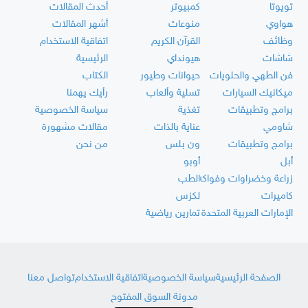
تويوتا
كمبيوتر
أحدث المقالات
هواوي
منوعات
أشهر المقالات
وظائف
القرآن الكريم
اتفاقية الاستخدام
شاشات
هيونداي
الرئيسية
فن الطهي والحلويات
حيوانات وطيور
الكتاب
ميكانيك السيارات
تسلية وألعاب
رأيك يهمنا
برامج وتطبيقات
تغذية
سياسة الخصوصية
شاومي
عناية بالذات
مقالات مشهورة
برامج وتطبيقات
ون بلس
من نحن
أبل
أوبو
زراعة وخضراوات وفواكه
الطب
كاميرات
لكزس
الإمارات العربية المتحدة
تمارين رياضية
الصفحة الرئيسية
سياسة الخصوصية
اتفاقية الاستخدام
تواصل معنا
مدونة السوق المفتوح