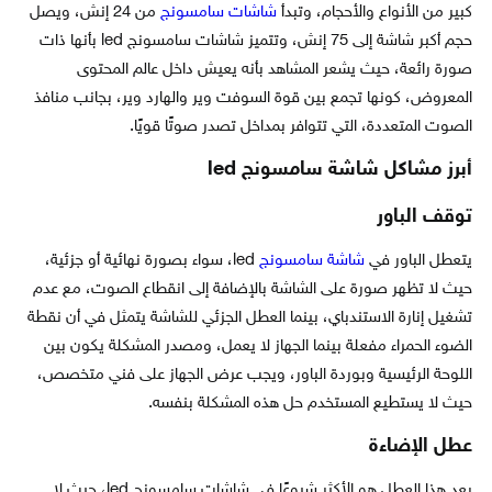
كبير من الأنواع والأحجام، وتبدأ
شاشات سامسونج
من 24 إنش، ويصل
حجم أكبر شاشة إلى 75 إنش، وتتميز شاشات سامسونج led بأنها ذات
صورة رائعة، حيث يشعر المشاهد بأنه يعيش داخل عالم المحتوى
المعروض، كونها تجمع بين قوة السوفت وير والهارد وير، بجانب منافذ
الصوت المتعددة، التي تتوافر بمداخل تصدر صوتًا قويًا.
أبرز مشاكل شاشة سامسونج led
توقف الباور
يتعطل الباور في
شاشة سامسونج
led، سواء بصورة نهائية أو جزئية،
حيث لا تظهر صورة على الشاشة بالإضافة إلى انقطاع الصوت، مع عدم
تشغيل إنارة الاستندباي، بينما العطل الجزئي للشاشة يتمثل في أن نقطة
الضوء الحمراء مفعلة بينما الجهاز لا يعمل، ومصدر المشكلة يكون بين
اللوحة الرئيسية وبوردة الباور، ويجب عرض الجهاز على فني متخصص،
حيث لا يستطيع المستخدم حل هذه المشكلة بنفسه.
عطل الإضاءة
يعد هذا العطل هو الأكثر شيوعًا في شاشات سامسونج led، حيث لا