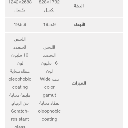
2688×1242
1792×828
الدقة
بكسل
بكسل
الأبعاد
19.5:9
19.5:9
اللمس
اللمس
المتعدد
المتعدد
16 مليون
16 مليون
لون
لون
غطاء حماية
دعم Wide
oleophobic
الميزات
coating
color
gamut
طبقة حماية
غطاء حماية
من الزجاج
Scratch-
oleophobic
resistant
coating
glass