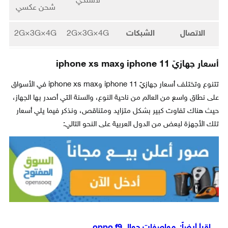
لاسلكي
شحن عكسي
الاتصال
الشبكات
2G×3G×4G
2G×3G×4G
أسعار جهازيّ iphone 11 وiphone xs max
تتنوع وتختلف أسعار جهازيّ iphone 11 وiphone xs max في الأسواق
على نطاق واسع من العالم من ناحية النوع، والسنة التي أصدر بها الجهاز،
حيث هناك تفاوت كبير بشكل متزايد ومتناقص، ونذكر فيما يلي أسعار
تلك الأجهزة لبعض من الدول العربية على النحو التالي:
اقرأ أيضاً:
مواصفات جوال oppo f9