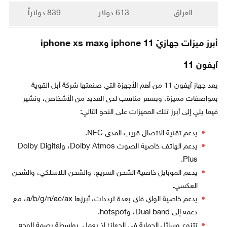
العراق
613 دولار
839 دولاراً
أبرز ميزات جهازيّ iphone 11 وiphone xs max
آيفون 11
يعد جهاز آيفون 11 من أهم الأجهزة التي صنعتها شركة أبل القوية
بمواصفات مميزة، وبسعر مناسب لدى العديد من الأشخاص، ونشير
فيما يلي إلى أبرز تلك المميزات على النحو التالي:
يدعم تقنية الاتصال قريب المدى NFC.
يدعم الهاتف خاصية الصوت Dolby Atmos، وDolby Digital
Plus.
يدعم الموبايل خاصية الشحن السريع، والشحن اللاسلكي، والشحن
العكسي.
يدعم خاصية الواي فاي بعدة ترددات، أبرزها a/b/g/n/ac/ax، مع
دعمه إلى Dual band، وhotspot.
تتنوع وسائل الحماية في الجهاز؛ إذ يعمل بواسطة بصمة الوجه