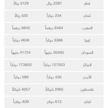
قطر
2287 ريال
3129 ريالاً
عُمان
234 ديناراً
320 ريالاً
المغرب
6464 درهماً
8845 درهماً
ليبيا
3388 ديناراً
4636 ديناراً
السودان
30493 جنيهاً
41724 جنيهاً
الجزائر
127053 ديناراً
173850 ديناراً
الأردن
430 ديناراً
589 ديناراً
فلسطين
2965 شيكلاً
4057 شيكلاً
لبنان
613 دولار
839 دولاراً