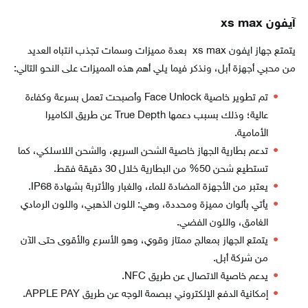
آيفون xs max
يتمتع جهاز ايفون xs max بعدة مميزات وسمات تجذب انتباه العديد
من محبي أجهزة أبل، ونذكر فيما يلي أهم هذه المميزات على النحو التالي:
تم تطوير خاصية Face Unlock وأصبحت تعمل بسرعة وكفاءة
عالية؛ وذلك بسبب دعمها True Depth عن طريق الكاميرا
الأمامية.
تدعم بطارية الجهاز خاصية الشحن السريع، والشحن اللاسلكي، كما
تستطيع شحن 50% من البطارية خلال 30 دقيقة فقط.
يعتبر من الأجهزة المضادة للماء، والغبار والأتربة بشهادة IP68.
يأتي بألوان مميزة ومحددة، وهي: اللون الذهبي، واللون الرمادي
الغامق، واللون الفضي.
يتمتع الجهاز بمعالج ممتاز وقوي، وهو الأسرع والأقوى حتى الآن
من شركة أبل.
يدعم خاصية الاتصال عن طريق NFC.
إمكانية الدفع الإلكتروني ببصمة الوجه عن طريق APPLE PAY.