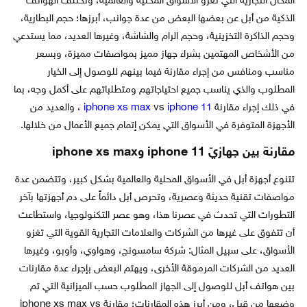
المحال التجارية التي تغزو الأسواق المحلية والعالمية، وتختلف الهواتف
الذكية من أبل عن بعضها البعض من عدة جوانب، أبرزها؛ حجم البطارية،
وحجم الذاكرة التخزينية، وحجم الرام والشاشة، وغيرها العديد، مما يستدعي
من الأشخاص المهتمين بشراء جهاز مميز بمواصفات مميزة، وبسعر
مناسب ومنافس من إجراء مقارنة فيما بينهم للوصول إلى الخيار
المطلوب والذي يناسب جميع احتياجاتهم ومتطلباتهم على أكمل وجه، بما
في ذلك إجراء مقارنة
iphone 11
vs
iphone xs max
، والعديد من
الأجهزة المتوفرة في الأسواق التي يمكن إتمام جميع الأعمال من خلالها.
مقارنة بين جهازيّ iphone 11 وiphone xs max
تتنوع أجهزة أبل في الأسواق المحلية والعالمية بشكل كبير، وتتضمن عدة
مواصفات تقنية حديثة وعصرية، وتحرص أبل دائماً على دم أجهزتها بآخر
التطورات التي تحدث في عصرنا هذا، وهو عصر التكنولوجيا، واستطاعت
أن تتفوق على غيرها من الشركات والعلامات التجارية القوية التي تغزو
الأسواق، على سبيل المثال: شركة سامسونج، وهواوي، وأوبو، وغيرها
العديد من الشركات المرموقة الأخرى، ويهتم البعض بإجراء عدة مقارنات
بين هواتف أبل للوصول إلى الجهاز المطلوب حسب الميزانية التي تم
وضعها من قبل، ومن أبرز هذه المقارنات؛ مقارنة iphone xs max vs