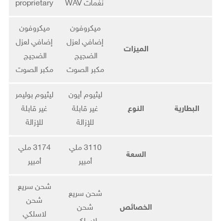
نغمات WAV
proprietary
ميكروفون
ميكروفون
إضافي لعزل
إضافي لعزل
الميزات
الضجيج
الضجيج
مكبر الصوت
مكبر الصوت
ليثيوم أيون
ليثيوم بوليمر
البطارية
النوع
غير قابلة
غير قابلة
للإزالة
للإزالة
3110 ملي
3174 ملي
السعة
أمبير
أمبير
شحن سريع
شحن سريع
شحن
الخصائص
شحن
لاسلكي