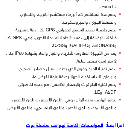
Face ID.
يدعم عدة مستشعرات، أبرزها؛ مستشعر القرب، والتسارع،
والضغط الجوي، والجيروسكوب.
يدعم خاصية تحديد الموقع الجغرافي GPS بكل دقة وبسرعة
فائقة، بالإضافة إلى دعمه لأنظمة الملاحة الأخرى، وهي: A-GPS،
وGLONASS، وGALILEO، وQZSS.
يعد من الأجهزة المقاومة للأتربة، والغبار والماء بشهادة IP68 حتى
2 متر لمدة نصف ساعة.
يدعم تقنية الميكروفون الذي يختص بعزل مصادر الضجيج
والإزعاج أثناء استخدام الجهاز بصفة عامة لغرض ما.
يدعم تقنية البلوتوث بالإصدار الخامس، مع دعمه لخاصيتي
A2DP، وLE.
يتوفر الهاتف بعدة ألوان، وهي: اللون الأصفر، واللون الأخضر،
واللون الأسود، واللون الأحمر، واللون البنفسجي، واللون الأبيض.
اقرأ أيضاً:
المواصفات الكاملة لهواتف سلسلة نوت