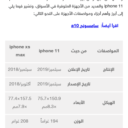
iphone 11 والعديد من الأجهزة المتوفرة في الأسواق، ونشير فيما يلي
إلى أبرز وأهم أجزاء ومواصفات الأجهزة على النحو التالي:
اقرأ أيضاً:
سامسونج a10
iphone xs
المواصفات
من حيث
iphone 11
max
الإنتاج
تاريخ الإعلان
سبتمبر/2019
سبتمبر/2018
تاريخ الإصدار
سبتمبر/2019
أكتوبر/2018
157.5×77.4
150.9×75.7
الهيكل
الأبعاد
×8.3مم
×7.9مم
الوزن
194 غراماً
208 غرام