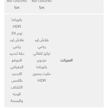
60/120/240
60/120/240
fps
fps
بانوراما
HDR
زوم 2X
فلاش ليد
فلاش ليد
رباعي
رباعي
تركيز تلقائي
دقة تحديد
الميزات
مزدوج
الموقع
بانوراما
الجغرافي
مثبت بصري
التحديد
HDR
باللمس
اكتشاف
الوجه
والبسمة