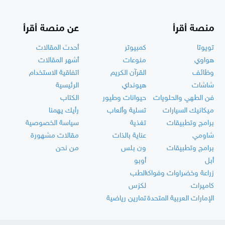
منصة أقرأ
عن منصة أقرأ
تويوتا
كمبيوتر
أحدث المقالات
هواوي
منوعات
أشهر المقالات
وظائف
القرآن الكريم
اتفاقية الاستخدام
شاشات
هيونداي
الرئيسية
فن الطهي والحلويات
حيوانات وطيور
الكتاب
ميكانيك السيارات
تسلية وألعاب
رأيك يهمنا
برامج وتطبيقات
تغذية
سياسة الخصوصية
شاومي
عناية بالذات
مقالات مشهورة
برامج وتطبيقات
ون بلس
من نحن
أبل
أوبو
زراعة وخضراوات وفواكه
الطب
كاميرات
لكزس
الإمارات العربية المتحدة
تمارين رياضية