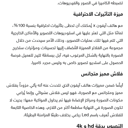
تضبطه الكاميرا في الصور والفيديوهات.
ميزة التأثيرات الاحترافية
مع هاتف آيفون x يُمكنك أن تحظى بتأثيرات احترافية بنسبة 100%،
تمامًا مثل التي تعثر عليها في استوديوهات التصوير والأماكن الخارجية
التي تتم فيها تلك عمليات التصوير، وذلك الأمر سيحدث من خلال
مجموعة من الفلاتر المميزة المُضاف إليها تحسينات ومؤثرات ستخرج
الصورة بالنهاية بالشكل المرغوب فيه، آبل ببساطة تتيح للعميل فرصة
الحصول على استديو تصوير خاص به وليس مجرد كاميرا.
فلاش مميز متجانس
أيضًا ضمن مميزات هاتف آيفون الذي نتحدث عنه أنه يأتي مزوداً بفلاش
مميز ومتجانس مع الصورة، فهو ليس فلاش عشوائي وإنما يُراعي
مكونات الصورة ومراكز الإضاءة فيها ثم يحاول المواكبة معها؛ بحيث لا
تكون الصورة في النهاية ساطعة أكثر من اللازم، وهذه الخاصية التابعة
للفلاش تُعرف باسم Led رباعي بخلاف طبعًا المزامنة البطيئة.
التصوير بدقة hd و 4k