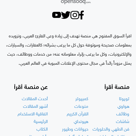
اقرأ السوق المفتوح هي منصة تهدف إلى زيادة وعي القارئ العربي، وتزويده
بمعلومات صحيحة وموثوقة حول كل ما يرغب بشرائه؛ كالعقارات، والسيارات،
والإلكترونيات، وكل ما يرغب بإثراء معلوماته عنه؛ من خدمات ووظائف، حيث
يمثل مزوداً رائداً في مجال محتوى الإعلانات المبوبة في العالم العربي.
منصة أقرأ
عن منصة أقرأ
تويوتا
كمبيوتر
أحدث المقالات
هواوي
منوعات
أشهر المقالات
وظائف
القرآن الكريم
اتفاقية الاستخدام
شاشات
هيونداي
الرئيسية
فن الطهي والحلويات
حيوانات وطيور
الكتاب