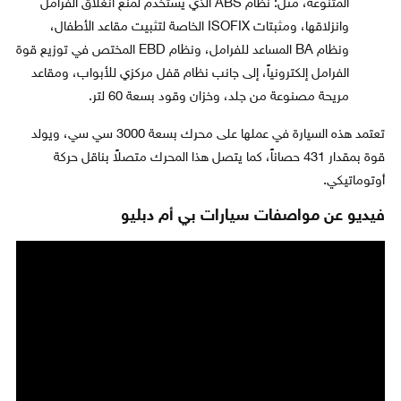
المتنوعة، مثل: نظام ABS الذي يستخدم لمنع انغلاق الفرامل
وانزلاقها، ومثبتات ISOFIX الخاصة لتثبيت مقاعد الأطفال،
ونظام BA المساعد للفرامل، ونظام EBD المختص في توزيع قوة
الفرامل إلكترونياً، إلى جانب نظام قفل مركزي للأبواب، ومقاعد
مريحة مصنوعة من جلد، وخزان وقود بسعة 60 لتر.
تعتمد هذه السيارة في عملها على محرك بسعة 3000 سي سي، ويولد
قوة بمقدار 431 حصاناً، كما يتصل هذا المحرك متصلاً بناقل حركة
أوتوماتيكي.
فيديو عن مواصفات سيارات بي أم دبليو