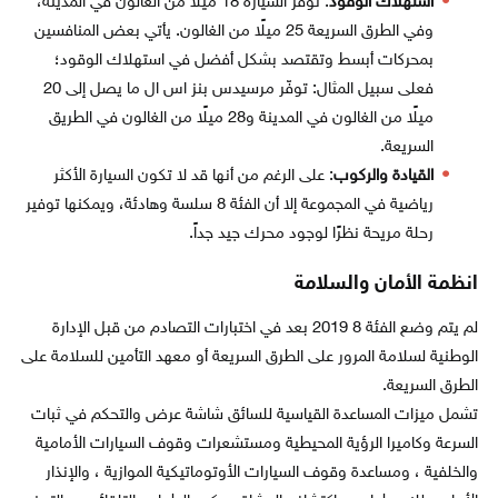
استهلاك الوقود
: توفر السيارة 18 ميلًا من الغالون في المدينة،
وفي الطرق السريعة 25 ميلًا من الغالون. يأتي بعض المنافسين
بمحركات أبسط وتقتصد بشكل أفضل في استهلاك الوقود؛
فعلى سبيل المثال: توفّر مرسيدس بنز اس ال ما يصل إلى 20
ميلًا من الغالون في المدينة و28 ميلًا من الغالون في الطريق
السريعة.
القيادة والركوب
: على الرغم من أنها قد لا تكون السيارة الأكثر
رياضية في المجموعة إلا أن الفئة 8 سلسة وهادئة، ويمكنها توفير
رحلة مريحة نظرًا لوجود محرك جيد جداً.
انظمة الأمان والسلامة
لم يتم وضع الفئة 8 2019 بعد في اختبارات التصادم من قبل الإدارة
الوطنية لسلامة المرور على الطرق السريعة أو معهد التأمين للسلامة على
الطرق السريعة.
تشمل ميزات المساعدة القياسية للسائق شاشة عرض والتحكم في ثبات
السرعة وكاميرا الرؤية المحيطية ومستشعرات وقوف السيارات الأمامية
والخلفية ، ومساعدة وقوف السيارات الأوتوماتيكية الموازية ، والإنذار