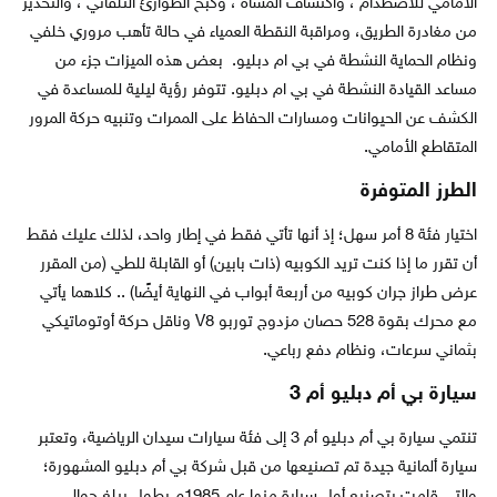
الأمامي للاصطدام ، واكتشاف المشاة ، وكبح الطوارئ التلقائي ، والتحذير
من مغادرة الطريق، ومراقبة النقطة العمياء في حالة تأهب مروري خلفي
ونظام الحماية النشطة في بي ام دبليو. بعض هذه الميزات جزء من
مساعد القيادة النشطة في بي ام دبليو. تتوفر رؤية ليلية للمساعدة في
الكشف عن الحيوانات ومسارات الحفاظ على الممرات وتنبيه حركة المرور
المتقاطع الأمامي.
الطرز المتوفرة
اختيار فئة 8 أمر سهل؛ إذ أنها تأتي فقط في إطار واحد، لذلك عليك فقط
أن تقرر ما إذا كنت تريد الكوبيه (ذات بابين) أو القابلة للطي (من المقرر
عرض طراز جران كوبيه من أربعة أبواب في النهاية أيضًا) .. كلاهما يأتي
مع محرك بقوة 528 حصان مزدوج توربو V8 وناقل حركة أوتوماتيكي
بثماني سرعات، ونظام دفع رباعي.
سيارة بي أم دبليو أم 3
تنتمي سيارة بي أم دبليو أم 3 إلى فئة سيارات سيدان الرياضية، وتعتبر
سيارة ألمانية جيدة تم تصنيعها من قبل شركة بي أم دبليو المشهورة؛
والتي قامت بتصنيع أول سيارة منها عام 1985م بطول يبلغ حوالي