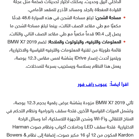
الداخلي أنيق وحديث. يمكنك اختيار تحديثات ضخمة مثل عجلة
القيادة المغطاة بالجلد ومساند الأذرع للمقعد الأمامي.
مساحة الشحن:
تبلغ مساحة الشحن في هذه السيارة 48.6 قدمًا
مكعبًا مع طي مقاعد الصف الثالث، بينما تبلغ مساحة الشحن ما
يصل إلى 90.4 قدماً مكعباً مع طي مقاعد الصف الثاني والثالث.
المعلومات والترفيه، والبلوتوث والملاحة:
تضم BMW X7 2019
قائمة طويلة من تقنية المعلومات والترفيه القياسية والاختيارية،
ويتميز أحدث إصدار iDrive بشاشة لمس مقاس 12.3 بوصة،
يعمل هذا النظام بسلاسة ويستجيب بسرعة للمدخلات.
اقرأ أيضاً:
عيوب راف فور
تأتي BMW X7 2019 مزودة بشاشة عرض رقمية بحجم 12.3 بوصة،
وتشمل الميزات القياسية الأخرى فتحة سقف بانورامية ونظام التحكم في
المناخ التلقائي وWi-Fi وشحن الأجهزة اللاسلكية، أما وسائل الراحة
الاختيارية فتحة سقف LED وحاملات أكواب ونظام صوت Harman
Kardon المكون من 12 أو 16 مكبر صوت، إضافة إلى نظام Bowers &