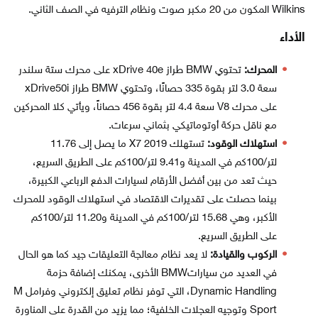
Wilkins المكون من 20 مكبر صوت ونظام الترفيه في الصف الثاني.
الأداء
المحرك:
تحتوي BMW طراز xDrive 40e على محرك ستة سلندر
سعة 3.0 لتر بقوة 335 حصانًا، وتحتوي BMW طراز xDrive50i
على محرك V8 سعة 4.4 لتر بقوة 456 حصاناً، ويأتي كلا المحركين
مع ناقل حركة أوتوماتيكي بثماني سرعات.
استهلاك الوقود:
تستهلك X7 2019 ما يصل إلى 11.76
لتر/100كم في المدينة و9.41 لتر/100كم على الطريق السريع،
حيث تعد من بين أفضل الأرقام لسيارات الدفع الرباعي الكبيرة،
بينما حصلت على تقديرات الاقتصاد في استهلاك الوقود للمحرك
الأكبر، وهي 15.68 لتر/100كم في المدينة و11.20 لتر/100كم
على الطريق السريع.
الركوب والقيادة:
لا يعد نظام معالجة التعليقات جيد كما هو الحال
في العديد من سياراتBMW الأخرى، يمكنك إضافة حزمة
Dynamic Handling، التي توفر نظام تعليق إلكتروني وفرامل M
Sport وتوجيه العجلات الخلفية؛ مما يزيد من القدرة على المناورة