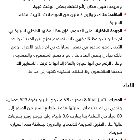
ومريحة؛ فهي مكان رائع لقضاء بعض الوقت فيها.
المقاعد
: هناك جهازين كاملين من الموصلات لتثبيت مقاعد
السيارة.
الجودة الداخلية
: على العموم، فإن هذا المظهر الداخلي لسيارة بي
ام دبليو يبدو عظيمًا؛ فهي ذات تصميم يمزج بين الحديث والحد
الأدنى وهو مذكور في بعض سيارات بي ام دبليو الأخرى، ومع
ذلك تجادل بعض النقاد على مواد صنع المقصورة والتصميم،
وعلى الرغم من أنها سيارة رائعة؛ إلا أنها لا ترتقي للمعايير التي
حدّدها المنافسون ولا تمتلك تشكيلة كافية إلى حد ما.
الأداء
المحرك
: تتميز الفئة 8 بمحرك V8 مزدوج التيربو بقوة 523 حصان،
وتدعي بي ام دبليو أن سيارتها هذه تستطيع السير من الصفر إلى
60 ميلًا في الساعة بما يقارب 3.6 ثانية، ولها جوهر وفير بسرعات
عالية على الطرق السريعة للاندماج والمرور؛ ببساطة هذه السيارة
سريعة.