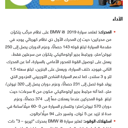
الأداء
المحرك:
تعتمد سيارة BMW i8 2019 على نظام مركّب يتكوّن
من محركين؛ حيث إن المحرك الأول ذي نظام كهربائي يوجد في
مقدمة السيارة تبلغ قوته 143 حصانًا، وعزم الدوران يصل إلى 250
نيوتن/متر، ويرتبط بجير أوتوماتيكي يتكوّن من سرعتين فقط،
يعمل على توصيل القوة للمحور الأمامي بالسيارة، أما عن المحرك
الثاني فيوجد خلف السيارة، ويعمل على البنزين، تبلغ سعته 1.5
لتر و 3 سلندر، كما تدعم السيارة الشاحن التوربيني المزدوج الذي
يولد قوة تصل إلى 231 حصانًا، وعزم دوران يصل إلى 320 نيوتن/
متر، كما أنه مرتبط بجير أوتوماتيكي مكون من 6 سرعات؛ حيث
تبلغ قوة المحركين عندما يعملان معاً إلى 374 حصانًا، وعزم
دوران 570 نيوتن/متر؛ وتتسارع السيارة من 0 -60 ميلًا/ساعة في
مدة لا تزيد عن 5 ثوان، وتسير حتى 94 ميلًا/جالون.
استهلاك الوقود:
تعتبر سيارة BMW i8 بمحرك “تيربو – 3” ذات