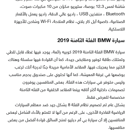
شاشة لمس 12.3 بوصة، ستيريو مكوّن من 10 مكبرات صوت،
Bluetooth ، منفذين USB ، راديو عالي الدقة، راديو يعمل بالأقمار
الصناعية، خاصية أبل كار بلاي، نظام الملاحة، Wi-Fi وشاحن للأجهزة
اللاسلكية.
سيارة BMW الفئة الثامنة 2019
سيارة BMW الفئة الثامنة 2019 كوبيه رائعة، يوجد فيها غطاء قابل للطي
وتمتلك طاقة توفير ومقابض جيدة، كما أن القيادة فيها سلسلة وهناك
الكثير مما يعجبك فيها. المقاعد الأمامية مريحة جدًا لدرجة أنك ترغب
بوضعها في غرفة المعيشة، كما أنها تحتوي على صندوق بحجم مناسب
وليس متوفر في سيارات هذه الفئة. بعض المنافسين يوفرون
تصميمات داخلية أكثر أناقه بينما المقاعد الخلفية من الفئه الثامنة
مخصصة للعرض فقط.
بشكل عام تم تصميم نظام الفئة 8 بشكل جيد ضد معظم السيارات
الرياضية الفاخرة الأخرى، على الرغم من أنها لا تتمتع بالأداء الشامل لبعض
المنافسين إلا أن سيارة بي أم دبليو تمنح السائق قيادة أفضل من بعض
منافسيها.