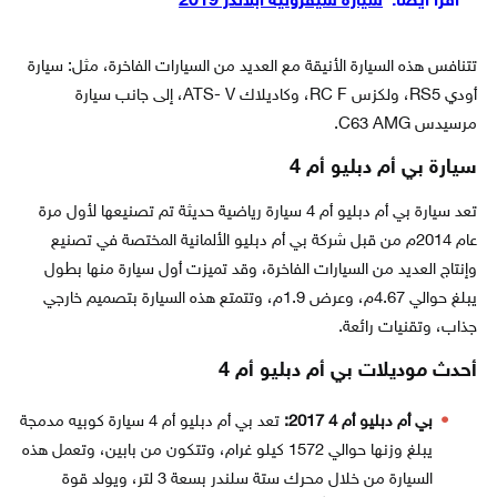
اقرأ أيضاً:
سيارة شيفروليه ابلاندر 2019
تتنافس هذه السيارة الأنيقة مع العديد من السيارات الفاخرة، مثل: سيارة
أودي RS5، ولكزس RC F، وكاديلاك ATS- V، إلى جانب سيارة
مرسيدس C63 AMG.
سيارة بي أم دبليو أم 4
تعد سيارة بي أم دبليو أم 4 سيارة رياضية حديثة تم تصنيعها لأول مرة
عام 2014م من قبل شركة بي أم دبليو الألمانية المختصة في تصنيع
وإنتاج العديد من السيارات الفاخرة، وقد تميزت أول سيارة منها بطول
يبلغ حوالي 4.67م، وعرض 1.9م، وتتمتع هذه السيارة بتصميم خارجي
جذاب، وتقنيات رائعة.
أحدث موديلات بي أم دبليو أم 4
بي أم دبليو أم 4 2017:
تعد بي أم دبليو أم 4 سيارة كوبيه مدمجة
يبلغ وزنها حوالي 1572 كيلو غرام، وتتكون من بابين، وتعمل هذه
السيارة من خلال محرك ستة سلندر بسعة 3 لتر، ويولد قوة