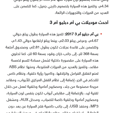
4.34م، وتتميز هذه السيارة بتصميم خارجي جميل، كما تتضمن على
العديد من الميزات والتجهيزات الرائعة.
أحدث موديلات بي أم دبليو أم 3
بي أم دبليو أم 3 2017:
تتميز هذه السيارة بطول يبلغ حوالي
4.67م، وعرض يبلغ 2.03م، بينما يبلغ ارتفاعها حوالي 1.43م،
وتتضمن على قاعدة عجلات تكون بطول 2.81م، وصندوق أمتعة
بسعة 368 لتر، إلى جانب خزان وقود بسعة 60 لتر، كما تحتوي
هذه السيارة على مقصورة داخلية تشمل مساحة تتسع لخمسة
مقاعد، وتتميز بالعديد من الميزات المتنوعة، ومنها: نظام ABS
لمنع انغلاق الفرامل وانزلاقها، وكاميرا رؤية خلفية، ونظام خاص
للتحكم في الجر، إضافة إلى نظام القفل المركزي للأبواب، ومقاعد
مريحة مصنوعة من جلد، ومصابيح أمامية وخلفية تعمل من خلال
تقنية ليد، بالإضافة إلى مقابض أبواب تكون بنفس لون السيارة،
ومصابيح أمامية وخلفية خاصة للضباب، ومدخل AUX، ومشغل
MP3، ومنفذ USB، إلى جانب خاصية فتح السيارة عن بعد دون