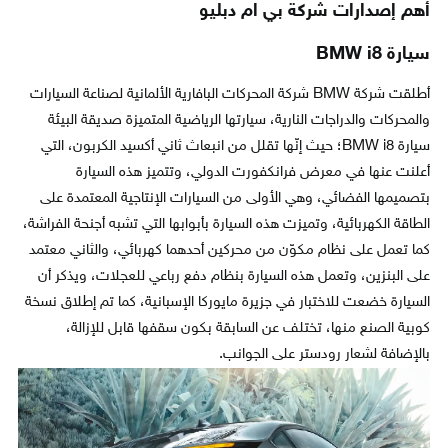
أهم إصدارات شركة بي ام دبليو
سيارة BMW i8
أطلقت شركة BMW شركة المحركات البافارية الألمانية لصناعة السيارات
والمحركات والدراجات النارية، سيارتها الرياضية المتميزة صديقة البيئة
سيارة BMW i8؛ حيث إنّها تقلل من انبعاث ثاني أكسيد الكربون، التي
أعلنت عنها في معرض فرانكفورت الدولي، وتتميز هذه السيارة
بتصميمها الفضائي، وهي الأولى من السيارات الإنتاجية المعتمدة على
الطاقة الكهربائية، وتميزت هذه السيارة بأبوابها التي تشبه أجنحة الفراشة،
كما تعمل على نظام مكوّن من محركين أحدهما كهربائي، والثاني معتمد
على البنزين، وتعمل هذه السيارة بنظام دفع رباعي للعجلات، ويذكر أن
السيارة خضعت للاختبار في جزيرة مايوركا الإسبانية، كما تم إطلاق نسخة
كوبية الصنع منها، تختلف عن السابقة بكون سقفها قابل للإزالة،
بالإضافة لشعار رودستر على الجوانب.