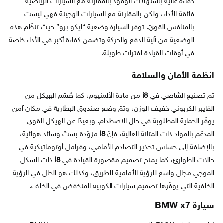
كفاءة عالية باستهلاك الوقود بالمقارنة مع السيارات الرياضية
فائقة الأداء، ولكن بالمقارنة مع السيارات الهجينة فهي ليست
بالمنافس القويّ. توفر السيارة وضعية “ايكو برو” حيث تنظّم هذه
الوضعية من آلية الدفع والحركة وتضمن كفاءة أكبر في الأداء خاصة
في أوقات القيادة لفترات طويلة.
انظمة الأمان والسلامة
تم تصنيع الشاصي في
i8
من مادة الألمنيوم، كما صُمّم الهيكل من
الفايبر الكربوني خفيف الوزن، وتمّ وضع صندوق البطارية في مكان آمن
يوفّر الحماية المطلوبة في حال الاصطدام. وبعيدًا عن الهيكل القوي
المدعّم بالمواد ذات المتانة العالية، فإنّ
i8
مزوّدة بستّ وسائد هوائية،
بالإضافة إلى حساس تحذير التصادم الأمامي، وفرامل أوتوماتيكية في
حالات الطوارئ، كما يمنح تصميم مقصورة القيادة في
i8
ذات الشكل
الموجي مجال واسع للرؤية الأمامية للطريق، وكذلك هو الحال في الرؤية
الخلفية التي يوفّرها تصميم سيارات الكوبيه المنخفض في الخلف.
سيارة BMW x7