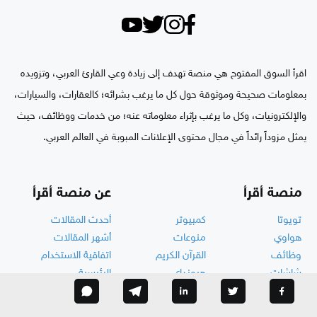
اقرأ السوق المفتوح هي منصة تهدف إلى زيادة وعي القارئ العربي، وتزويده
بمعلومات صحيحة وموثوقة حول كل ما يرغب بشرائه؛ كالعقارات، والسيارات،
والإلكترونيات، وكل ما يرغب بإثراء معلوماته عنه؛ من خدمات ووظائف، حيث
يمثل مزوداً رائداً في مجال محتوى الإعلانات المبوبة في العالم العربي.
منصة أقرأ
عن منصة أقرأ
تويوتا
كمبيوتر
أحدث المقالات
هواوي
منوعات
أشهر المقالات
وظائف
القرآن الكريم
اتفاقية الاستخدام
شاشات
هيونداي
الرئيسية
فن الطهي والحلويات
حيوانات وطيور
الكتاب
ميكانيك السيارات
تسلية وألعاب
رأيك يهمنا