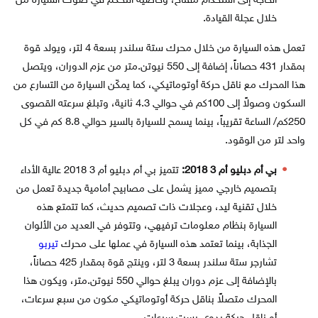
الحاجة إلى استخدام مفتاح، وخاصية التحكم في صوت السيارة من
خلال عجلة القيادة.
تعمل هذه السيارة من خلال محرك ستة سلندر بسعة 4 لتر، ويولد قوة
بمقدار 431 حصاناً، إضافة إلى 550 نيوتن.متر من عزم الدوران، ويتصل
هذا المحرك مع ناقل حركة أوتوماتيكي، كما يمكّن السيارة من التسارع من
السكون وصولاً إلى 100كم في حوالي 4.3 ثانية، وتبلغ سرعته القصوى
250كم/ الساعة تقريباً، بينما يسمح للسيارة بالسير حوالي 8.8 كم في كل
واحد لتر من الوقود.
بي أم دبليو أم 3 2018:
تتميز بي أم دبليو أم 3 2018 عالية الأداء
بتصميم خارجي مميز يشمل على مصابيح أمامية جديدة تعمل من
خلال تقنية ليد، وعجلات ذات تصميم حديث، كما تتمتع هذه
السيارة بنظام معلومات ترفيهي، وتتوفر في العديد من الألوان
الجذابة، بينما تعتمد هذه السيارة في عملها على محرك
تيربو
تشارجر ستة سلندر بسعة 3 لتر، وينتج قوة بمقدار 425 حصاناً،
بالإضافة إلى عزم دوران يبلغ حوالي 550 نيوتن.متر، ويكون هذا
المحرك متصلاً بناقل حركة أوتوماتيكي مكون من سبع سرعات،