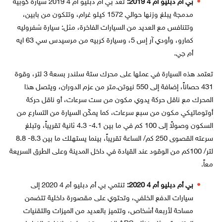
بي أم دبليو أم 4 2019:
تعد بي أم دبليو أم 4 2019 سيارة كوبيه
مدمجة يبلغ وزنها حوالي 1572 كيلو غرام، وتتكون من بابين،
وتتنافس مع العديد من السيارات الفاخرة، مثل: سيارة شفروليه
كمارو، وأودي آر إس 5، وسيارة كربيه من مرسيدس سي 63 ايه
أم جي.
تعتمد هذه السيارة في عملها على محرك ستة سلندر بسعة 3 لتر، وقوة
431 حصاناً، إضافة إلى 550 نيوتن.متر من عزم الدوران، ويتصل هذا
المحرك مع ناقل حركة يدوي مكون من ست سرعات، أو ناقل حركة
أوتوماتيكي مكون من سبع سرعات، كما يمكّن السيارة من التسارع من
السكون وصولاً إلى 100 كم في ما بين 4.1- 4.3 ثانية تقريباً، وتبلغ
سرعته القصوى 250 كم/ الساعة تقريباً، بينما يستهلك ما بين 8.3- 8.8
لتر/ 100كم من الوقود عند القيادة في داخل المدينة وعلى الطرق السريعة
معاً.
بي أم دبليو أم 4 2020:
تنتمي بي أم دبليو أم 4 2020 إلى
سيارات الدفع الخلفي، وتحتوي على مقصورة داخلية تتضمن
مساحة لأربعة أشخاص، وتتميز بالعديد من الميزات والتقنيات