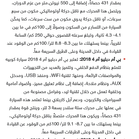
بمقدار 431 حصاناً، إضافة إلى 550 نيوتن.متر من عزم الدوران،
ويتصل هذا المحرك مع ناقل حركة أوتوماتيكي مكون من سبع
سرعات، أو ناقل حركة يدوي مكون من ست سرعات، كما يمكّن
السيارة من التسارع من السكون وصولاً إلى 100كم في ما بين
4.1- 4.3 ثانية، وتبلغ سرعته القصوى حوالي 250 كم/ الساعة
تقريباً، بينما يستهلك ما بين 8.3- 8.8 لتر/ 100كم من الوقود عند
القيادة في داخل المدينة وعلى الطرق السريعة معاً.
بي أم دبليو أم 4 2018:
تعتبر بي أم دبليو أم 4 2018 سيارة كوبيه
تتمتع بنظام الدفع الخلفي، وتتميز بالعديد من التجهيزات
والمواصفات الرائعة، ومنها: تقنية WiFi، ومنفذ USB، ومدخل
AUX، ونظام ملاحة، إضافة إلى نظام تعليق مميز، وأضواء أمامية
وخلفية تعمل من خلال تقنية ليد، وفرامل مصنوعة من
السيراميك والكربون، ودعم آبل كاربلاي بينما تعتمد هذه السيارة
في عملها على محرك ستة سلندر بسعة 3 لتر، وينتج قوة بمقدار
431 حصاناً، ويكون هذا المحرك متصلاً بناقل حركة أوتوماتيكي،
بينما يستهلك ما بين 8.7- 9.1 لتر/ 100كم من الوقود عن القيادة
في داخل المدينة وعلى الطرقات السريعة معاً.