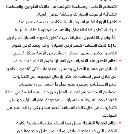
التصادم الأمامي ومساعدة التوقف في حالات الطوارئ والمساعدة
التلقائية لوقوف السيارات وشاشة عرض رأسية.
كاميرا الرؤية الخلفية:
توفر السيارة كاميرا بعدسة ذات زاوية
عريضة، تظهر كافة العوائق والأجسام الموجودة خلف السيارة
بالألوان وبالتفاصيل الدقيقة، حيث تظهر خطوط المسارات، وتبيّن
ما إذا كانت المساحة تتسع لركن السيارة أو لا، وعند الركن تقوم
الكاميرا بتكبير المشهد ليتمكن السائق من الرؤية بشكل أوضح.
نظام التحذير عند الانحراف عن المسار:
يقوم النظام عند انحراف
السائق عن مساره الأصلي وحسب المعلومات التي تقدمها الكاميرا
من خلال صور لمسافة 50 متراً بإرسال مجموعة من التحذيرات
لمنع الاصطدام، وبمجرد عبور خطوط المسار دون استخدام
مصابيح الاتجاه يقوم النظام بالعمل من خلال هزة لطيفة في عجلة
القيادة، كما أنه يكشف السيارات الموجودة أمام السائق، ويرسل
التحذيرات في حال كانت المسافة أقصر مما ينبغي وذلك للحد من
الحوادث.
نظام الحماية النشط:
يعمل هذا النظام بطريقة مناسبة لكافة
الأخطار التي قد تواجه السائق، وذلك من خلال مجموعة من