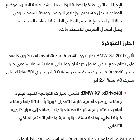
الإجراءات التي يطلقها لحماية الركاب مثل شد أحزمة الأمان، ووضع
المقاعد بشكل مستقيم، وإغلاق النوافذ، وفتحة السقف، وفي
حالة الحوادث، فإنه يدعم المكابح التلقائية لإيقاف السيارة مما
يقلل احتمال التعرض للاصطدامات.
الطرز المتوفرة
تأتي BMW X7 2019 بطرازين؛ xDrive40i و xDrive50i، يحتوي كلاهما
على نظام دفع رباعي وناقل حركة أوتوماتيكي بثمانية سرعات، وفي حين
يتميز xDrive40i بمحرك ستة سلندر سعة 3.0 لتر يحتوي xDrive50i على
محرك V8 سعة 2.4 لتر.
BMW X7 xDrive40i:
تشمل الميزات القياسية تنجيد الجلود
ومقاعد رياضية أمامية قابلة للتعديل كهربائياً بـ 16 اتجاهاً ومقاعد
أمامية دافئة وعجلة قيادة مغلفة بالجلد، إضافة إلى مرايا خارجية
قابلة للطي، وفتحة سقف بانورامية ونظام التحكم المناخي
التلقائي.
يتميز نظام المعلومات والترفيه iDrive القياسي في هذا الطراز على: