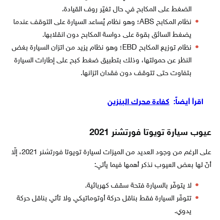
الضغط على المكابح في حال تغيّر روف القيادة.
نظام المكابح ABS؛ وهو نظام يُساعد السيارة على التوقف عندما
يضغط السائق بقوة على دواسة المكابح دون انقلابها.
نظام توزيع المكابح EBD؛ وهو نظام يزيد من اتزان السيارة بغض
النظر عن حمولتها، وذلك بتطبيق ضغط كبح على إطارات السيارة
بتفاوت حتى تتوقف دون فقدان اتزانها.
اقرأ أيضاً:
كفاءة محرك البنزين
عيوب سيارة تويوتا فورتشنر 2021
على الرغم من وجود العديد من الميزات لسيارة تويوتا فورتشنر 2021، إلّا
أنّ لها بعض العيوب نذكر أهمها فيما يأتي:
لا يتوفّر بالسيارة فتحة سقف كهربائية.
تتوفّر السيارة فقط بناقل حركة أوتوماتيكي ولا تأتي بناقل حركة
يدوي.