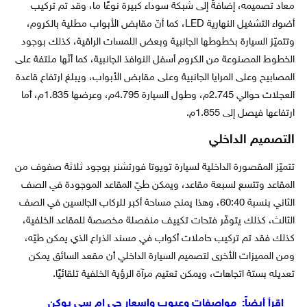
معاد تصميمه، إضافةً إلى شبكة سوداء كبيرة نوعًا ما، وقد تم تركيب
أضواء التشغيل النهارية LED، كما أنّ مقابض الأبواب مطلية بالكروم،
وتتميّز السيارة بخطوطها الجانبية وبعض اللمسات الراقية، كذلك بوجود
الخطوط المصنوعة من الكروم أسفل النوافذ الجانبية، كما أنّها ملتفة على
المصابيح وعلى المرايا الجانبية وعلى مقابض الأبواب، ويبلغ ارتفاع قاعدة
العجلات حوالي 2.745م، وطول السيارة 4.795م، وعرضها 1.835م، أما
ارتفاعها فيصل إلى 1.855م.
التصميم الداخلي
تتميّز المقصورة الداخلية لسيارة تويوتا فورتشنر بوجود ثلاثة صفوف من
المقاعد وتتسع لسبعة مقاعد، ويمكن طيّ المقاعد الموجودة في الصف
الثاني بنسبة 60:40، وهذا يمنح مساحة أكبر للركاب الجالسين في الصف
الثالث، كذلك يتوفّر فتحات تكييف منفصلة مخصصة للمقاعد الخلفية،
كذلك فقد تم تركيب حاملات أكواب في مسند الذراع الذي يمكن طيّه،
ومن المميزات الأخرى لتصميم السيارة الداخلي أن مقعد السائق يمكن
تعديله بستة اتجاهات، ويمكن تعتيم مرآة الرؤية الخلفية تلقائيًا.
اقرأ أيضاً:
مواصفات وعيوب واسعار جي إم سي يوكن