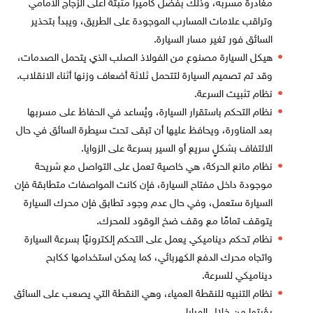
مغادرة مسربه، وذلك بفضل كاميرا مثبتة أعلى الزجاج الأمامي
وتراقب علامات المسارب الموجودة على الطريق، ويبدأ بتحذير
السائق فور تغير مسار السيارة.
هيكل السيارة مصنوع من الفولاذ الصلب الذي يتحمل الصدمات،
وقد تم تصميم السيارة لتتحمل ثلاثة أضعاف وزنها أثناء الانقلاب.
نظام تثبيت السرعة.
نظام التحكم باستقرار السيارة، ويُساعد في الحفاظ على مسربها
بعد المناورة، ويحافظ عليها أن تبقى تحت سيطرة السائق في حال
الالتفاف بشكلٍ سريع أو السير بسرعة على الزوايا.
نظام مانع الحركة، هي خاصية تعمل على التواصل مع شريحة
موجودة داخل مفتاح السيارة، فإن كانت المواصفات متطابقة فإن
السيارة ستعمل، وفي حال عدم وجود تطابق فإن محرك السيارة
يتوقف تمامًا مع وقف ضخ الوقود للمحرك.
نظام تحكم ديناميكي يعمل على التحكم إلكترونيًا بسرعة السيارة
واتجاه محرك الدفع الكهربائي، كما يمكن استخدامها ككابح
ديناميكي للسرعة.
نظام التنبيه للنقطة العمياء، وهي النقطة التي يصعب على السائق
رؤيتها من خلال المرايا.