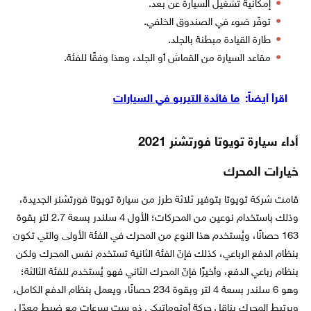
إمكانية تشغيل السيارة عن بعد.
توفّر ضوء في الصندوق الخلفي.
طارة القيادة مبطنة بالجلد.
مقاعد السيارة من القماش أو الجلد، وهذا وفقًا للفئة.
اقرأ أيضاً:
ما فائدة التيربو في السيارات
أداء سيارة تويوتا فورتشنر 2021
خيارات المحرك
قامت شركة تويوتا بتوفير ثلاثة طرز من سيارة تويوتا فورتشنر الجديدة،
وذلك باستخدام نوعين من المحركات؛ الأول 4 سلندر بسعة 2.7 لتر بقوة
163 حصانًا، ويُستخدم هذا النوع من المحرك في الفئة الأولى والتي تكون
بنظام الدفع الرباعي، كذلك فإنّ الفئة الثانية تستخدم نفس المحرك ولكن
بنظام رباعي الدفع، وأخيرًا فإنّ المحرك الثاني فهو يُستخدم للفئة الثالثة؛
وهو 6 سلندر بسعة 4 لتر وبقوة 234 حصانًا، ويعمل بنظام الدفع الكامل،
ويرتبط المحرك بناقل حركة أوتوماتيكي ذو ست سرعات مع ضبط معدّل