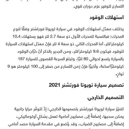
التسارع لتوفير عزم دوران قوي.
استهلاك الوقود
يختلف معدّل استهلاك الوقود في سيارة تويوتا فورتشنر وفقًا لنوع
المحرك؛ فبالنسبة للمحرك الأول ذو سعة 2.7 لتر فهو يستهلك 10.4
كيلومتر/لتر، أما المحرك الثاني ذو سعة 4 لتر فإنّ معدّل استهلاك السيارة
للوقود فيكون 9.6 كيلومتر/لتر، ومن الجدير بالذكر أنّ خزّان الوقود
بالسيارة يتسع لحوالي 80 لترًا، وتبلغ السرعة القصوى للسيارة 187
كيلومترًا/ساعة، وأخيرًا فإنّ زمن التسارع من صفر إلى 100 كيلومتر هو 9
ثوانٍ.
تصميم سيارة تويوتا فورتشنر 2021
التصميم الخارجي
تتميّز سيارة تويوتا فورتشنر بتصميمها الخارجي؛ إذّ تتوفّر مرايا جانبية
يمكن سحبها، إضافةً إلى مصابيح أمامية تعمل بشكلٍ أوتوماتيكي،
إضافةً إلى مصابيح الضباب، وقد وُضع في مقدمة السيارة مصد أمامي