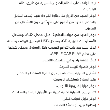
ربط الهاتف على النظام الصوتي للسيارة عن طريق نظام
البلوتوث.
توفّر العديد من الأزرار على طارة القيادة؛ فهذا يُساعد السائق
بالتحكم بالعديد من الأمور على نحوٍ آمن دون الانشغال عن
الطريق.
توفّر العديد من ميزات الرفاهية، مثل: مدخل AUX، ومشغلّ
الأسطوانات الليزرية CD، ومدخل USB لتوصيل الهاتف وشحنه.
توفّر ست سماعات لتوزيع الصوت داخل السيارة، ويمكن شبكها
على نظام APPLE CAR PLAY.
توفّر شاشة راديو في منتصف التابلوه.
توفّر خاصية تثبيت السرعة.
تشغيل السيارة باستخدام زر دون الحاجة لاستخدام المفتاح.
فتح السيارة باستخدام الريموت.
توفّر مرايا إلكترونية للأبواب.
تتسع جيب السيارة لكمية كبيرة من الأوراق الهامة والمجلدات.
توفّر مزيل ضباب خلفي.
إمكانية تبريد أو تدفئة المقاعد.