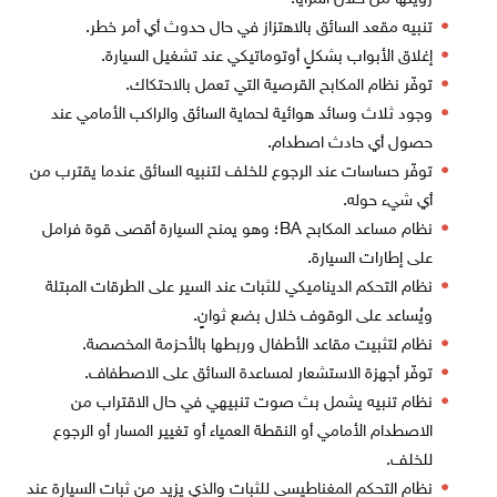
تنبيه مقعد السائق بالاهتزاز في حال حدوث أي أمر خطر.
إغلاق الأبواب بشكلٍ أوتوماتيكي عند تشغيل السيارة.
توفّر نظام المكابح القرصية التي تعمل بالاحتكاك.
وجود ثلاث وسائد هوائية لحماية السائق والراكب الأمامي عند
حصول أي حادث اصطدام.
توفّر حساسات عند الرجوع للخلف لتنبيه السائق عندما يقترب من
أي شيء حوله.
نظام مساعد المكابح BA؛ وهو يمنح السيارة أقصى قوة فرامل
على إطارات السيارة.
نظام التحكم الديناميكي للثبات عند السير على الطرقات المبتلة
ويُساعد على الوقوف خلال بضع ثوانٍ.
نظام لتثبيت مقاعد الأطفال وربطها بالأحزمة المخصصة.
توفّر أجهزة الاستشعار لمساعدة السائق على الاصطفاف.
نظام تنبيه يشمل بث صوت تنبيهي في حال الاقتراب من
الاصطدام الأمامي أو النقطة العمياء أو تغيير المسار أو الرجوع
للخلف.
نظام التحكم المغناطيسي للثبات والذي يزيد من ثبات السيارة عند