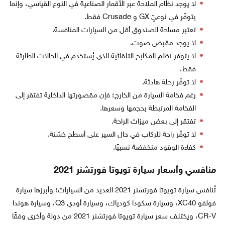
لا يوجد نظام الملاحة عبر الأقمار الصناعية في النوع القياسي، وإنما
يتوفّر في نوعيّ GX و Crusade فقط.
تعتبر مساحة الصندوق أقل من السيارات المنافسة.
لا يوجد مقبض صوت.
لا يتوفر نظام المكابح التلقائية الذي يُستخدم في الحالات الطارئة
فقط.
لا توفّر رحلة هادئة.
رغم فخامة السيارة من الخارج؛ فإن مقصورتها الداخلية تفتقر إلى
الفخامة المرتبطة بحجمها وسعرها.
تفتقر إلى بعض ميزات الراحة.
لا توفّر راحة للركاب في حال السير على أسطح خشنة.
كفاءة الوقود منخفضة نسبيًا.
منافسي وأسعار سيارة تويوتا فورتشنر 2021
تُنافس سيارة تويوتا فورتشنر 2021 العديد من السيارات؛ وأبرزها سيارة
فولفو XC40، وسيارة سكودا كودياك، وسيارة أودي Q3، وسيارة هوندا
CR-V، ويختلف سعر سيارة تويوتا فورتشنر 2021 من دولة وأخرى وفقًا