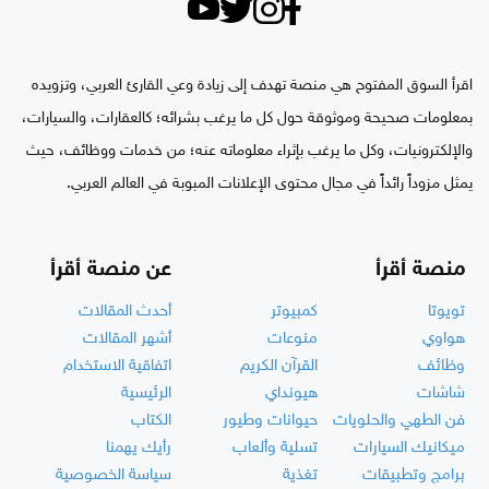
اقرأ السوق المفتوح هي منصة تهدف إلى زيادة وعي القارئ العربي، وتزويده
بمعلومات صحيحة وموثوقة حول كل ما يرغب بشرائه؛ كالعقارات، والسيارات،
والإلكترونيات، وكل ما يرغب بإثراء معلوماته عنه؛ من خدمات ووظائف، حيث
يمثل مزوداً رائداً في مجال محتوى الإعلانات المبوبة في العالم العربي.
منصة أقرأ
عن منصة أقرأ
تويوتا
كمبيوتر
أحدث المقالات
هواوي
منوعات
أشهر المقالات
وظائف
القرآن الكريم
اتفاقية الاستخدام
شاشات
هيونداي
الرئيسية
فن الطهي والحلويات
حيوانات وطيور
الكتاب
ميكانيك السيارات
تسلية وألعاب
رأيك يهمنا
برامج وتطبيقات
تغذية
سياسة الخصوصية