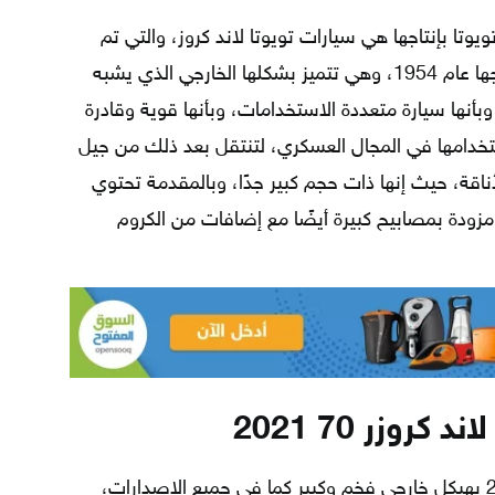
وتا بإنتاجها هي سيارات تويوتا لاند كروز، والتي تم
البدء بتصميمها منذ عام 1951، وبدأ إنتاجها عام 1954، وهي تتميز بشكلها الخارجي الذي يشبه
 وبأنها سيارة متعددة الاستخدامات، وبأنها قوية وقادرة
تخدامها في المجال العسكري، لتنتقل بعد ذلك من جيل
ناقة، حيث إنها ذات حجم كبير جدًا، وبالمقدمة تحتوي
ة مزودة بمصابيح كبيرة أيضًا مع إضافات من الكروم
ند كروزر 70 2021
صممت سيارة تويوتا لاند كروزر 70 2021 بهيكل خارجي فخم وكبير كما في جميع الإصدارات،