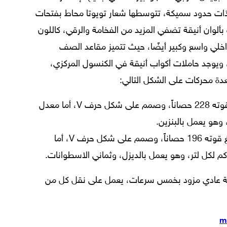
ذات حدود سميكة، تتوسطها شعار تويوتا محاط بفتحات
بألوان أنيقة تضفي المزيد من الفخامة والرقي، كاللون
خلي واسع وكبير أيضًا، حيث تتميز مقاعد الصف
ا، ويوجد حاملات أكواب أنيقة في الكنسول المركزي،
عدة محركات على الشكل التالي:
محرك 6 سلندر سعة 4 لتر، وتبلغ قوته 228 حصاناً، وصمم على شكل حرف V، أما معدل
محرك 8 سلندر سعة 4.5 لتر، وتبلغ قوته 196 حصاناً، وصمم على شكل حرف V، أما
 حركة عادي مزود بخمس سرعات، يعمل على نقل كل من