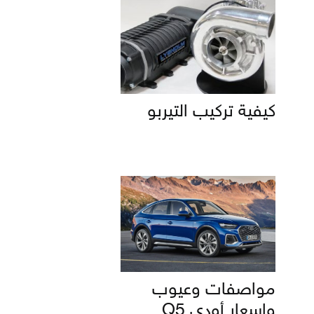
كيفية تركيب التيربو
مواصفات وعيوب
واسعار أودي Q5