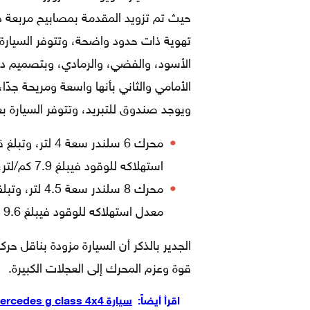
حيث تم تزويد المقدمة بمصابيح مربعة 
تهوية ذات حدود واضحة، وتتوفر السيارة 
الأسود، والفضي، والرمادي، وبتصميم دا
الأمامي والثاني بأنها واسعة ومريحة جدً
ويوجد صندوق للتبريد، وتتوفر السيارة ب
استهلاكه للوقود فيبلغ 7.9 كم/لتر، وهو يعمل بالبنزين.
معدل استهلاكه للوقود فيبلغ 9.6 كم لكل لتر، وهو يعمل بالديزل، وثماني الاسطوانات.
الجدير بالذكر أن السيارة مزودة بناقل
قوة وعزم المحرك إلى العجلات الكبيرة.
اقرأ أيضاً:
سيارة mercedes g class 4x4