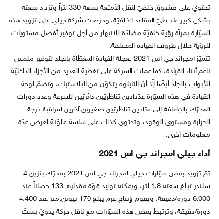
تحتوي على صندوق خلفيّ لنقل الأمتعة بسعة 330 لتراً وتزداد سعته
بشكل كبير عند طيّ المقاعد الخلفيّة، وحرصت شركة جيلي على تزويد هذه
السيّارة بمرآة رؤية خلفيّة مضادّة للانبهار من أجل توفير أفضل مستويات
للرؤية خلال ظروف القيادة المختلفة.
تتميّز امجراند جي اس 2021 بعجلة القيادة المغطّاة بالجلد لتوفير ملمس
ناعم أثناء القيادة، كما عملت الشركة على تغطية العديد من الأجزاء الداخليّة
للأبواب بالجلد أيضًا إلّا أنّ التابلوه يتكوّن من البلاستيك، وتضمّ لوحة
القيادة في هذه السيّارة عدّدادين تناظريّين دائريّين للسرعة وعدد دورات
المحرّك بالإضافة إلى عدّادين تناظريّين صغيرين آخرين لمراقبة درجة
الحرارة ومستوى الوقود، وتحتوي كذلك على شاشة ملوّنة لعرض عدّة
معلومات أخرى.
أداء جيلي امجراند جي اس 2021
تمّ تزويد بعض سيّارات جيلي امجراند جي اس 2021 بمحرّك بنزين 4
سلندر تبلغ سعته 1.8 لتر، ويمكنه توليد قوّة مقدارها 133 حصاناً عند
6.000 دورة/دقيقة، ويقوم بإنتاج عزم يبلغ 170 نيوتن.متر عند 4.400
دورة/دقيقة، وترتبط بعض هذه السيّارات مع ناقل حركة يدويّ بستّ