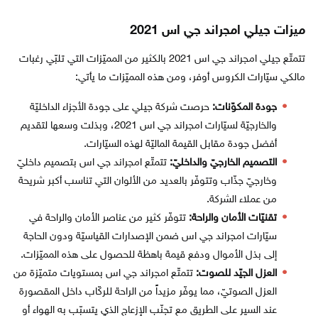
ميزات جيلي امجراند جي اس 2021
تتمتّع جيلي امجراند جي اس 2021 بالكثير من المميّزات التي تلبّي رغبات
مالكي سيّارات الكروس أوفر، ومن هذه المميّزات ما يأتي:
جودة المكوّنات:
حرصت شركة جيلي على جودة الأجزاء الداخليّة
والخارجيّة لسيّارات امجراند جي اس 2021، وبذلت وسعها لتقديم
أفضل جودة مقابل القيمة الماليّة لهذه السيّارات.
التصميم الخارجيّ والداخليّ:
تتمتّع امجراند جي اس بتصميم داخليّ
وخارجيّ جذّاب وتتوفّر بالعديد من الألوان التي تناسب أكبر شريحة
من عملاء الشركة.
تقنيّات الأمان والراحة:
تتوفّر كثير من عناصر الأمان والراحة في
سيّارات امجراند جي اس ضمن الإصدارات القياسيّة ودون الحاجة
إلى بذل الأموال ودفع قيمة باهظة للحصول على هذه المميّزات.
العزل الجيّد للصوت:
تتمتّع امجراند جي اس بمستويات متميّزة من
العزل الصوتيّ، مما يوفّر مزيداً من الراحة للركّاب داخل المقصورة
عند السير على الطريق مع تجنّب الإزعاج الذي يتسبّب به الهواء أو