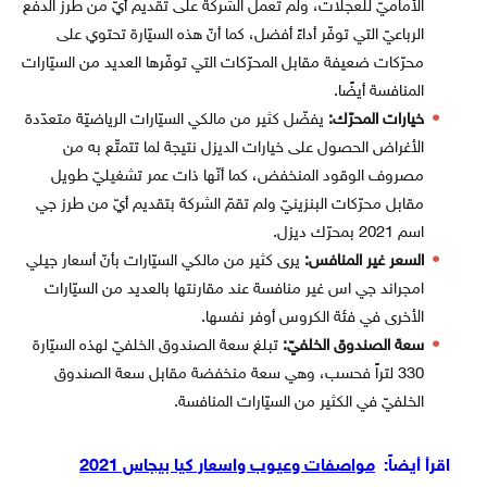
الأماميّ للعجلات، ولم تعمل الشركة على تقديم أيّ من طرز الدفع
الرباعيّ التي توفّر أداءً أفضل، كما أنّ هذه السيّارة تحتوي على
محرّكات ضعيفة مقابل المحرّكات التي توفّرها العديد من السيّارات
المنافسة أيضًا.
خيارات المحرّك:
يفضّل كثير من مالكي السيّارات الرياضيّة متعدّدة
الأغراض الحصول على خيارات الديزل نتيجة لما تتمتّع به من
مصروف الوقود المنخفض، كما أنّها ذات عمر تشغيليّ طويل
مقابل محرّكات البنزينيّ ولم تقمّ الشركة بتقديم أيّ من طرز جي
اسم 2021 بمحرّك ديزل.
السعر غير المنافس:
يرى كثير من مالكي السيّارات بأنّ أسعار جيلي
امجراند جي اس غير منافسة عند مقارنتها بالعديد من السيّارات
الأخرى في فئة الكروس أوفر نفسها.
سعة الصندوق الخلفيّ:
تبلغ سعة الصندوق الخلفيّ لهذه السيّارة
330 لتراً فحسب، وهي سعة منخفضة مقابل سعة الصندوق
الخلفيّ في الكثير من السيّارات المنافسة.
اقرأ أيضاً:
مواصفات وعيوب واسعار كيا بيجاس 2021