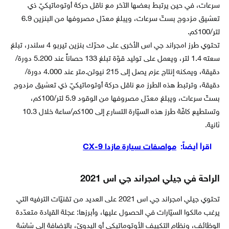
سرعات، في حين يرتبط بعضها الآخر مع ناقل حركة أوتوماتيكيّ ذي
تعشيق مزدوج بستّ سرعات، ويبلغ معدّل مصروفها من البنزين 6.9
لتر/100كم.
تحتوي طرز امجراند جي اس الأخرى على محرّك بنزين تيربو 4 سلندر، تبلغ
سعته 1.4 لتر، ويعمل على توليد قوّة تبلغ 133 حصاناً عند 5.200 دورة/
دقيقة، ويمكنه إنتاج عزم يصل إلى 215 نيوتن.متر عند 4.000 دورة/
دقيقة، وترتبط هذه الطرز مع ناقل حركة أوتوماتيكيّ ذي تعشيق مزدوج
بستّ سرعات، ويبلغ معدّل مصروفها من الوقود 5.9 لتر/100كم،
وتستطيع كافّة طرز هذه السيّارة التسارع إلى 100كم/ساعة خلال 10.3
ثانية.
اقرأ أيضاً:
مواصفات سيارة مازدا CX-9
الراحة في جيلي امجراند جي اس 2021
تحتوي جيلي امجراند جي اس 2021 على العديد من تقنيّات الترفيه التي
يرغب مالكوا السيّارات في الحصول عليها، وأبرزها: عجلة القيادة متعدّدة
الوظائف، ونظام التكييف الأوتوماتيكي أو اليدويّ، بالإضافة إلى شاشة