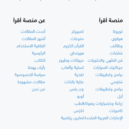
منصة أقرأ
عن منصة أقرأ
تويوتا
كمبيوتر
أحدث المقالات
هواوي
منوعات
أشهر المقالات
وظائف
القرآن الكريم
اتفاقية الاستخدام
شاشات
هيونداي
الرئيسية
فن الطهي والحلويات
حيوانات وطيور
الكتاب
ميكانيك السيارات
تسلية وألعاب
رأيك يهمنا
برامج وتطبيقات
تغذية
سياسة الخصوصية
شاومي
عناية بالذات
مقالات مشهورة
برامج وتطبيقات
ون بلس
من نحن
أبل
أوبو
زراعة وخضراوات وفواكه
الطب
كاميرات
لكزس
الإمارات العربية المتحدة
تمارين رياضية