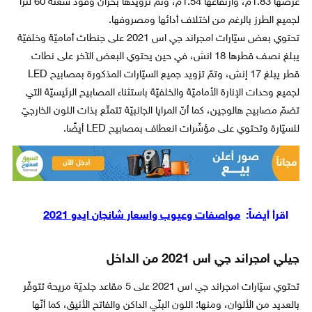
عرضها 1.83م، وارتفاعها 1.54م، وتمّ تزويدها بخزّان وقود سعته 60 لتراً
لجميع الطرز بالرغم من اختلاف أدائها ومصروفها.
تحتوي بعض سيّارات امجراند جي اس 2021 على جنطات أماميّة وخلفيّة
يبلغ نصف قطرها 18 انش، في حين يحتوي البعض الآخر على نطات
قطر يبلغ 17 إنش، وتمّ تزويد جميع السيّارات المذكورة بمصابيح LED
لجميع وحدات الإنارة الأماميّة والخلفيّة باستثناء المصابيح الرئيسيّة التي
تضمّ مصابيح هالوجين، كما أنّ المرايا الجانبيّة تتمتّع بذات اللون الخارجيّ
للسيّارة وتحتوي على مؤشّرات انعطاف بمصابيح LED أيضًا.
اقرأ أيضاً:
مواصفات وعيوب واسعار شانجان ايدو 2021
جيلي امجراند جي اس 2021 من الداخل
تحتوي سيّارات امجراند جي اس 2021 على 5 مقاعد جلديّة مريحة تتوفّر
بالعديد من الألوان، ومنها: اللون البنّي الداكن والفاتح الأنيق، كما أنّها