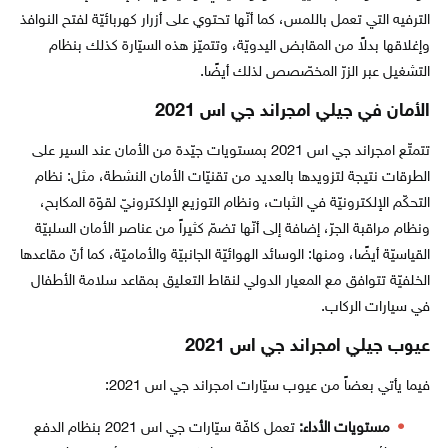
الترفيه التي تعمل باللمس، كما أنّها تحتوي على أزرار كهربائيّة لفتح النوافذ
وإغلاقها بدلاً من المقابض اليدويّة، وتتميّز هذه السيّارة كذلك بنظام
التشغيل عبر الزرّ المخصّصص لذلك أيضًا.
الأمان في جيلي امجراند جي اس 2021
تتمتّع امجراند جي اس 2021 بمستويات جيّدة من الأمان عند السير على
الطرقات نتيجة لتزويدها بالعديد من تقنيّات الأمان النشطة، مثل: نظام
التحكّم الإلكترونيّة في الثبات، ونظام التوزيع الإلكترونيّ لقوّة المكابح،
ونظام مراقبة الجرّ، إضافة إلى أنّها تضمّ كثيراً من عناصر الأمان السلبيّة
القياسيّة أيضًا، ومنها: الوسائد الهوائيّة الجانبيّة والأماميّة، كما أنّ مقاعدها
الخلفيّة تتوافق مع المعيار الدولي لنقاط التعليق بمقاعد سلامة الأطفال
في سيارات الركاب.
عيوب جيلي امجراند جي اس 2021
فيما يأتي بعضاً من عيوب سيّارات امجراند جي اس 2021:
مستويات الأداء:
تعمل كافّة سيّارات جي اس 2021 بنظام الدفع