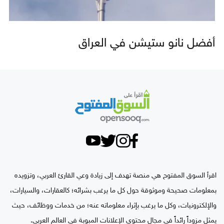
أفضل نانو ستيشن في العراق
اقرأ السوق المفتوح هي منصة تهدف إلى زيادة وعي القارئ العربي، وتزويده
بمعلومات صحيحة وموثوقة حول كل ما يرغب بشرائه؛ كالعقارات، والسيارات،
والإلكترونيات، وكل ما يرغب بإثراء معلوماته عنه؛ من خدمات ووظائف، حيث
يمثل مزوداً رائداً في مجال محتوى الإعلانات المبوبة في العالم العربي.