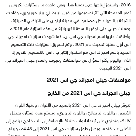
2016، واستمرّ إنتاجها حتّى يومنا هذا، وهي واحدة من سيّارات الكروس
أوفر المدمجة التي تمّ تصميمها من قبل البريطانيّ بيتر هوربوري، وقامت
الشركة بإنتاجها داخل مصنعها في مدينة لينهاي على الأراضي الصينيّة،
وعملت جيلي على توفير النسخة الكهربائيّة من هذه السيّارة عام 2018م
وأطلقت عليها اسم امجراند جي اس أي، كما شهدت سيّارات امجراند جي
اس أوّل عمليّة تحديث عام 2021، وتمّ تسويق السيّارات ذات التصميم
الجديد باسم امجراند اس مع استمرار إنتاج جي اس بالتصميم القديم إلى
الآن، واليوم يكثر السؤال عن مواصفات وعيوب واسعار جيلي امجراند جي
اس 2021 الجديدة.
مواصفات جيلي امجراند جي اس 2021
جيلي امجراند جي اس 2021 من الخارج
تتوفّر جيلي امجراند جي اس 2021 بالعديد من الألوان، ومنها: اللون
الأبيض، واللون البرتقاليّ، واللون البرونزيّ، وتتمتّع هذه السيّارة بهيكل
SUV، وتحتوي على أربعة أبواب جانبيّة بالإضافة إلى باب خلفيّ يرتفع إلى
الأعلى عند فتحه، ويصل طول سيّارات جي اس 2021 إلى 4.43م، ويبلغ