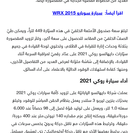
العديد من الخطوط الفضيّة الجذّابة في المقصورة أيضًا.
اقرأ أيضاً:
سيارة سوبارو WRX 2015
تبلغ سعة صندوق الأمتعة الخلفيّ في هذه السيّارة 449 لتراً، ويمكن طيّ
الصفّ الخلفيّ من المقاعد للحصول على سعة أكبر، وتمّ تزويد المقصورة
بثلاثة وحدات إنارة للقراءة في الظلام، وتحتوي لوحة القيادة في جميع
سيّارات دايهاتسو روكي 2021 على عدّاد رقميّ لمراقبة السرعة أثناء
القيادة، بالإضافة إلى شاشة ملوّنة لعرض العديد من التفاصيل الأخرى،
ومنها: كفاءة استهلاك الوقود الحاليّة بالاعتماد على أداء السائق.
أداء سيارة روكي 2021
عملت شركة دايهاتسو اليابانيّة على تزويد كاّفة سيارات روكي 2021
بمحرّك بنزين تيربو 3 سلندر يعمل بنظام الحقن المباشر للوقود وتبلغ
سعته 1.0 لتر، ويعمل على توليد قوّة تصل إلى 98 حصاناً عند 6.000
دورة/دقيقة، ويمكنه إنتاج عزم مقداره 140 نيوتن.متر عند 400 دورة/
دقيقة، وترتبط هذه السيّارات مع ناقل حركة يدويّ بخمس سرعات في
حين يرتبط بعضها الآخر مع ناقل حركة أوتوماتيكيّ ذي تعشيق مستمرّ.