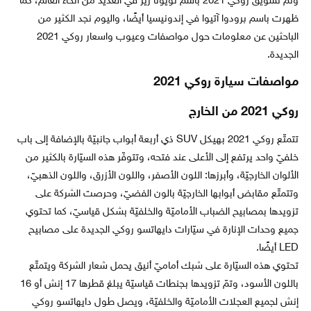
وتمّ تسويق روكي 2021 باسم تويوتا ريز في العديد من أنحاء العالم، كما
ظهرت باسم پرودوا آتیوا في إندونيسيا أيضًا، واليوم نجد الكثير من
الباحثين عن معلومات حول مواصفات وعيوب واسعار روكي 2021
الجديدة.
مواصفات سيارة روكي 2021
روكي 2021 من الخارج
تتمتّع روكي 2021 بهيكل SUV ذي أربعة أبواب جانبيّة بالإضافة إلى باب
خلفيّ واحد يرتفع إلى الأعلى عند فتحه، وتتوفّر هذه السيّارة بالكثير من
الألوان الخارجيّة، وأبرزها: اللون الأصفر، واللون الأزرق، واللون الذهبيّ،
وتتمتّع مقابض أبوابها الخارجيّة بالون الفضيّ، وحرصت الشركة على
تزويدها بمصابيح الضباب الأماميّة والخلفيّة بشكل قياسيّ، كما تحتوي
جميع وحدات الإنارة في سيّارات دايهاتسو روكي الجديدة على مصابيح
LED أيضًا.
تحتوي هذه السيّارة على شبك أماميّ أنيق يحمل شعار الشركة ويتمتّع
باللون الأسود، وتمّ تزويدها بجنطات قياسيّة يبلغ قطرها 17 إنش أو 16
إنش لجميع العجلات الأماميّة والخلفيّة، ويصل طول دايهاتسو روكي