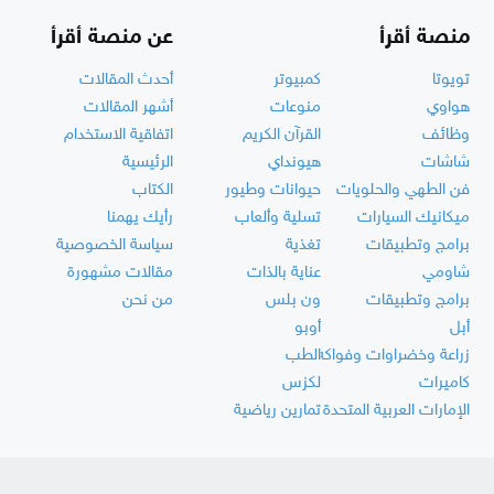
منصة أقرأ
عن منصة أقرأ
تويوتا
كمبيوتر
أحدث المقالات
هواوي
منوعات
أشهر المقالات
وظائف
القرآن الكريم
اتفاقية الاستخدام
شاشات
هيونداي
الرئيسية
فن الطهي والحلويات
حيوانات وطيور
الكتاب
ميكانيك السيارات
تسلية وألعاب
رأيك يهمنا
برامج وتطبيقات
تغذية
سياسة الخصوصية
شاومي
عناية بالذات
مقالات مشهورة
برامج وتطبيقات
ون بلس
من نحن
أبل
أوبو
زراعة وخضراوات وفواكه
الطب
كاميرات
لكزس
الإمارات العربية المتحدة
تمارين رياضية