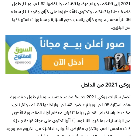
2021 إلى 3.99م، ويبلغ عرضها 1.69م، وارتفاعها 1.62م، ويبلغ طول
قاعدة عجلاتها 2.52م، وتحتوي كافّة طرزها على خزّان وقود تبلغ سعته
36 لتراً فحسب، وهو خزّان يناسب حجم السيّارة ومستويات استهلاكها
من البنزين.
روكي 2021 من الداخل
تضمّ سيّارات روكي 2021 خمسة مقاعد فحسب، ويبلغ طول مقصورة
هذه السيّارة 1.95م، ويبلغ عرضها 1.42م، وارتفاعها 1.25م، وتمّ تنجيد
مقاعدها باستخدام القماش بينما تتكوّن معظم أجزاء المقصورة الأخرى
من البلاستيك بما فيها التابلوه، إلّا أنّها تحتوي على عجلة قيادة جلديّة
ذات ملمس ناعم، وتتكوّن مقابض الأبواب الداخليّة من الكروم مع وجود