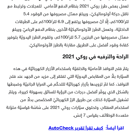
تعمل بعض طرز روكي 2021 بنظام الدفع الأمامي للعجلات وترتبط مع
ناقل حركة أوتوماتيكيّ، ويبلغ معدّل مصروفها من الوقود 5.4
لتر/100كم، إلّا أنّ مصروفها يرتفع إلى 6.9 لتر/100كم على الطرقات
الداخليّة، وتعمل الطرز الأوتوماتيكيّة الأخرى بنظام الدفع الرباعيّ ويبلغ
معدّل مصروفها من البنزين 5.7 لتر/100كم، وتقوم الطرز اليدويّة بتوفير
كفاءة وقود أفضل على الطريق مقارنة بالطرز الأوتوماتيكيّ.
الراحة والترفيه في روكي 2021
يتمّ فتح النوافذ الأماميّة والخلفيّة باستخدام الأزرار الكهربائيّة في هذه
السيّارة بلاً من المقابض اليدويّة التي تفتقر إلى مزيد من الجهد عند فتح
النوافذ، كما تمّ تزويدها بأزرار كهربائيّة للتحكّم في المرايا الجانبيّة وضبطها
بالشكل الذي يوفّر أفضل درجات من الرؤية للسائق بسهولة كبيرة، ويتمّ
تشغيل السيّارة كذلك عن طريق الزرّ الكهربائيّ المخصّص بدلاً من
استخدام المفتاح، وتحتوي سيّارات روكي 2021 على شاشة قياسيّة ملوّنة
متعددة الوظائف بقياس 7 إنش.
اقرأ أيضاً:
كيف تقرأ تقرير AutoCheck