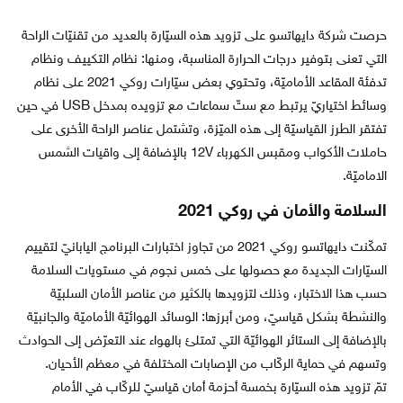
حرصت شركة دايهاتسو على تزويد هذه السيّارة بالعديد من تقنيّات الراحة
التي تعنى بتوفير درجات الحرارة المناسبة، ومنها: نظام التكييف ونظام
تدفئة المقاعد الأماميّة، وتحتوي بعض سيّارات روكي 2021 على نظام
وسائط اختياريّ يرتبط مع ستّ سماعات مع تزويده بمدخل USB في حين
تفتقر الطرز القياسيّة إلى هذه الميّزة، وتشتمل عناصر الراحة الأخرى على
حاملات الأكواب ومقبس الكهرباء 12V بالإضافة إلى واقيات الشمس
الاماميّة.
السلامة والأمان في روكي 2021
تمكّنت دايهاتسو روكي 2021 من تجاوز اختبارات البرنامج اليابانيّ لتقييم
السيّارات الجديدة مع حصولها على خمس نجوم في مستويات السلامة
حسب هذا الاختبار، وذلك لتزويدها بالكثير من عناصر الأمان السلبيّة
والنشطة بشكل قياسيّ، ومن أبرزها: الوسائد الهوائيّة الأماميّة والجانبيّة
بالإضافة إلى الستائر الهوائيّة التي تمتلئ بالهواء عند التعرّض إلى الحوادث
وتسهم في حماية الركّاب من الإصابات المختلفة في معظم الأحيان.
تمّ تزويد هذه السيّارة بخمسة أحزمة أمان قياسيّ للركّاب في الأمام