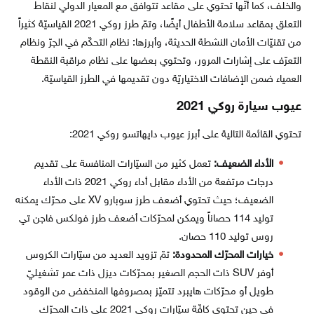
والخلف، كما أنّها تحتوي على مقاعد تتوافق مع المعيار الدولي لنقاط
التعلق بمقاعد سلامة الأطفال أيضًا، وتمّ طرز روكي 2021 القياسيّة كثيراً
من تقنيّات الأمان النشطة الحديثة، وأبرزها: نظام التحكّم في الجرّ ونظام
التعرّف على إشارات المرور، وتحتوي بعضها على نظام مراقبة النقطة
العمياء ضمن الإضافات الاختياريّة دون تقديمها في الطرز القياسيّة.
عيوب سيارة روكي 2021
تحتوي القائمة التالية على أبرز عيوب دايهاتسو روكي 2021:
الأداء الضعيف:
تعمل كثير من السيّارات المنافسة على تقديم
درجات مرتفعة من الأداء مقابل أداء روكي 2021 ذات الأداء
الضعيف؛ حيث تحتوي أضعف طرز سوبارو XV على محرّك يمكنه
توليد 114 حصاناً ويمكن لمحرّكات أضعف طرز فولكس فاجن تي
روس توليد 110 حصان.
خيارات المحرّك المحدودة:
تمّ تزويد العديد من سيّارات الكروس
أوفر SUV ذات الحجم الصغير بمحرّكات ديزل ذات عمر تشغيليّ
طويل أو محرّكات هايبرد تتميّز بمصروفها المنخفض من الوقود
في حين تحتوي كافّة سيّارات روكي 2021 على ذات المحرّك