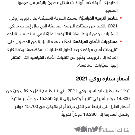
الخارجيّة الأنيقة كما أنّها ذات شكل عصريّ بالرغم من حجمها
الصغير.
عناصر الترفيه القياسيّة:
عملت الشركة المصنّعة على تزويد روكي
2021 بالكثير من تقنيّات الترفيه القياسيّة التي تنال إعجاب مالكي
السيّارات، ومن أبرزها: شاشة الترفيه الملوّنة في منتصف التابلوه.
مستويات الأمان المرتفعة:
تمكّنت هذه السيّارة من الحصول على
تقييمات أمان مرتفعة بعد تجاوز الاختبارات المخصّصة لهذه الغاية
إضافة إلى تزويدها بكثير من تقنيّات الأمان القياسيّة التي تفتقر
إليها السيّارات المنافسة.
أسعار سيارة روكي 2021
تبدأ أسعار طرز دايهاتسو روكي 2021 التي ترتبط مع ناقل حركة يدويّ من
14.800 دولار أمريكيّ تقريباً وتصل إلى قرابة 15.350 دولاراً، بينما تبدأ
أسعار الطرز التي ترتبط مع ناقل حركة أوتوماتيكيّ من 15.700 دولار
وتصل أسعارها إلى 16.266 دولاراً تقريباً.
شارك المقالة