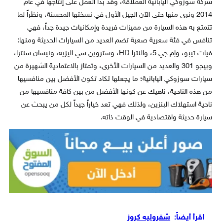
شركة سوزوكي اليابانية العملاقة، وقد بدأ العمل على إنتاجها في عام
2014 ونرى منها حتى الآن الجيل الأول في نسختها المحسنة، ونظراً لما
تتمتع به هذه السيارة من مميزات فريدة وإمكانيات جيدة جداً، فهي
تنافس في فئة سعرية صعبة تضم العديد من السيارات الحديثة ومنها:
فيات تيبو، وإم جي 5، والنترا HD، وستروين سي اليزيه، ونيسان سنترا،
وبيجو 301 والعديد من السيارات الأخرى، وتمتاز بالاعتمادية الشهيرة من
سيارات سوزوكي اليابانية؛ ما يجعلها تكاد تكون الأفضل بين منافسيها
من هذه الناحية، ناهيك عن كونها الأفضل من بين كافة منافسيها من
ناحية استهلاك البنزين، ولذلك فهي تعد خياراً جيداً لكل من يبحث عن
سيارة حديثة واقتصادية في الوقت ذاته.
اقرأ أيضاً:
شفروليه كروز