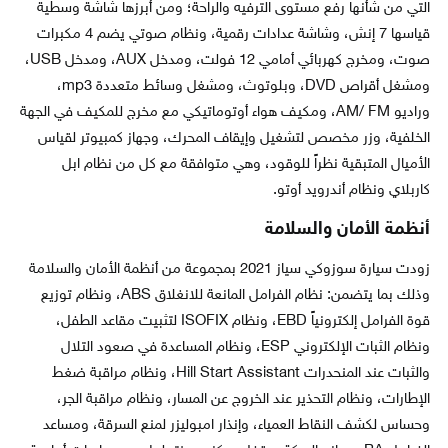
التي من شأنها رفع مستوى الترفيه والراحة؛ ومن أبرزها شاشة وسطية
قياسها 7 إنش، وشاشة عدادات رقمية، ونظام صوتي يضم 4 مكبرات
صوت، ومخرج كهربائي أمامي 12 فولت، ومدخل AUX، ومدخل USB،
ومشغل أقراص DVD، وبلوتوث، ومشغل وسائط متعددة mp3،
وراديو AM/ FM، ومكيف هواء أوتوماتيكي مع مخرج للمكيف في الجهة
الخلفية، وزر مخصص لتشغيل وإيقاف المحرك، وجهاز كمبيوتر لقياس
الأميال المتبقية نظراً للوقود، وهي متوافقة مع كل من نظام ابل
كاربلاي ونظام أندرويد أوتو.
أنظمة الأمان والسلامة
زودت سيارة سوزوكي سياز 2021 بمجموعة من أنظمة الأمان والسلامة
وذلك بما يتضمن: نظام الفرامل المانعة للانغلاق ABS، ونظام توزيع
قوة الفرامل إلكترونياً EBD، ونظام ISOFIX لتثبيت مقاعد الطفل،
ونظام الثبات الإلكتروني ESP، ونظام المساعدة في صعود التلال
والثبات عند المنحدرات Hill Start Assistant، ونظام مراقبة ضغط
الإطارات، ونظام التحذير عند الخروج عن المسار، ونظام مراقبة الجر،
وحساس لكشف النقاط العمياء، وإنذار امبوليزر لمنع السرقة، ومساعد