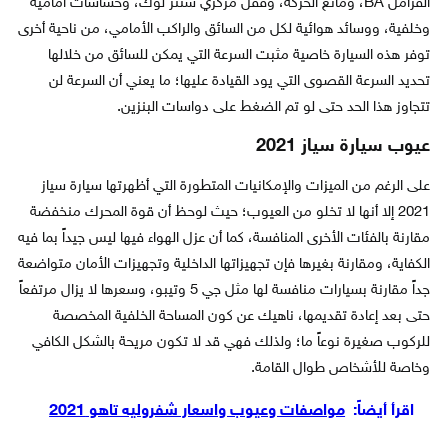
الفرامل BA، ومانع الحركة، وقفل مركزي سنتر لوك، وحساسات أمامية
وخلفية، ووسائد هوائية لكل من السائق والراكب الأمامي، من ناحية أخرى
توفر هذه السيارة خاصية مثبت السرعة التي يمكن للسائق من خلالها
تحديد السرعة القصوى التي يود القيادة عليها؛ ما يعني أن السرعة لن
تتجاوز هذا الحد حتى لو تم الضغط على دواسات البنزين.
عيوب سيارة سياز 2021
على الرغم من الميزات والإمكانيات المتطورة التي أظهرتها سيارة سياز
2021 إلا أنها لا تخلو من العيوب؛ حيث لوحظ أن قوة المحرك منخفضة
مقارنة بالفئات الأخرى المنافسة، كما أن عزل الهواء فيها ليس جيداً بما فيه
الكفاية، ومقارنة بغيرها فإن تجهيزاتها الداخلية وتجهيزات الأمان متواضعة
جداً مقارنة بسيارات منافسة لها مثل جي 5 وتيبو، وسعرها لا يزال مرتفعاً
حتى بعد إعادة تقديمها، ناهيك عن كون المساحة الخلفية المخصصة
للركوب صغيرة نوعاً ما؛ ولذلك فهي قد لا تكون مريحة بالشكل الكافي
وخاصة للأشخاص طوال القامة.
اقرأ أيضاً:
مواصفات وعيوب واسعار شفروليه تاهو 2021