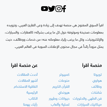
اقرأ السوق المفتوح هي منصة تهدف إلى زيادة وعي القارئ العربي، وتزويده
بمعلومات صحيحة وموثوقة حول كل ما يرغب بشرائه؛ كالعقارات، والسيارات،
والإلكترونيات، وكل ما يرغب بإثراء معلوماته عنه؛ من خدمات ووظائف، حيث
يمثل مزوداً رائداً في مجال محتوى الإعلانات المبوبة في العالم العربي.
منصة أقرأ
عن منصة أقرأ
تويوتا
كمبيوتر
أحدث المقالات
هواوي
منوعات
أشهر المقالات
وظائف
القرآن الكريم
اتفاقية الاستخدام
شاشات
هيونداي
الرئيسية
فن الطهي والحلويات
حيوانات وطيور
الكتاب
ميكانيك السيارات
تسلية وألعاب
رأيك يهمنا