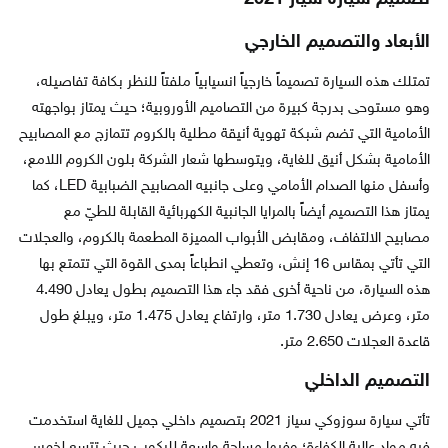
الأبعاد والتصميم الخارجي
تمتلك هذه السيارة تصميماً خارجياً انسيابياً ملفتاً للنظر بكافة تفاصيله،
وهو مستوحى بدرجة كبيرة من التصاميم الأوروبية؛ حيث يمتاز بواجهته
الأمامية التي تضم شبكة تهوية أنيقة مطلية بالكروم تتمازج مع المصابيح
الأمامية بشكل أنيق للغاية، ويتوسطها شعار الشركة بلون الكروم اللامع،
وأسفل منها الصدام الأمامي وعلى جانبيه المصابيح الضبابية LED، كما
يمتاز هذا التصميم أيضاً بالمرايا الجانبية الكهربائية القابلة للطيّ مع
مصابيح الالتفاف، ومقابض الأبواب المميزة المطعمة بالكروم، والعجلات
التي تأتي بمقاس 16 إنش، وتعطي انطباعاً بمدى القوة التي تتمتع بها
هذه السيارة، من ناحية أخرى فقد جاء هذا التصميم بطول يعادل 4.490
متر، وعرض يعادل 1.730 متر، وارتفاع يعادل 1.475 متر، ويبلغ طول
قاعدة العجلات 2.650 متر.
التصميم الداخلي
تأتي سيارة سوزوكي سياز 2021 بتصميم داخلي جميل للغاية استخدمت
فيه مواد عالية الكفاءة؛ وفيها مساحة واسعة للركوب حيث تتسع لخمس