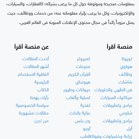
بمعلومات صحيحة وموثوقة حول كل ما يرغب بشرائه؛ كالعقارات، والسيارات،
والإلكترونيات، وكل ما يرغب بإثراء معلوماته عنه؛ من خدمات ووظائف، حيث
يمثل مزوداً رائداً في مجال محتوى الإعلانات المبوبة في العالم العربي.
منصة أقرأ
عن منصة أقرأ
تويوتا
كمبيوتر
أحدث المقالات
هواوي
منوعات
أشهر المقالات
وظائف
القرآن الكريم
اتفاقية الاستخدام
شاشات
هيونداي
الرئيسية
فن الطهي والحلويات
حيوانات وطيور
الكتاب
ميكانيك السيارات
تسلية وألعاب
رأيك يهمنا
برامج وتطبيقات
تغذية
سياسة الخصوصية
شاومي
عناية بالذات
مقالات مشهورة
برامج وتطبيقات
ون بلس
من نحن
أبل
أوبو
زراعة وخضراوات وفواكه
الطب