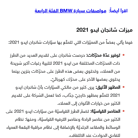
اقرأ أيضاً:
مواصفات سيارة BMW الفئة الرابعة
ميزات شانجان ايدو 2021
فيما يأتي بعضاً من المميّزات التي تتمتّع بها سيّارات شانجان ايدو 2021:
توفير عدّة محرّكات:
حرصت شانجان على تقديم العديد من الطرز
ذات المحرّكات المختلفة من ايدو 2021 لتلبية رغبات أكبر شريحة
من العملاء، وتحتوي بعض هذه الطرز على محرّكات بنزين بينما
يحتوي بعضها الآخر على محرّك كهربائيّ.
المظهر الأنيق:
يرى كثير من مالكي السيّارات بأنّ شانجان ايدو
2021 تتمتّع بمظهر خارجيّ جذّاب، كما تعمل الشركة على تقديم
الكثير من خيارات الألوان إلى العملاء.
العناصر القياسيّة:
تضمّ الطرز القياسيّة من سيّارات ايدو 2021 على
الكثير من عناصر الراحة وعناصر الترفيه القياسيّة، ومنها: نظام
الوسائط والمقاعد الجلديّة بالإضافة إلى نظام مراقبة البقعة العمياء
لتفادي الحوادث عند الالتفاف.