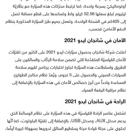
أوتوماتيكيّ بسرعة واحدة، كما ترتبط محرّكات هذه السيّارة مع بطّاريّة
ليثيوم تبلغ سعتها 52.56 كيلو واط وتساعدها على قطع مسافة تصل
إلى 405كم في الشحنة الواحدة، وتعمل جميع طرز السيّارة المذكورة بنظام
الدفع الأماميّ فحسب.
الأمان في شانجان ايدو 2021
اعتنت شركة شانجان بحصول سيّارات ايدو 2021 على الكثير من تقنيّات
الأمان القياسيّة المتقدّمة التي تضمن سلامة الركّاب والسائقين على
الطريق واستطاعت هذه السيّارة تجاوز اختبارات برنامج تقييم سلامة
السيارات الصيني والحصول على 5 نجوم، ويُعدّ نظام مكابح الطوارئ
المساعدة واحداً من أبرز خصائص الأمان في هذه السيّارة بالإضافة إلى
نظام مراقبة البقعة العمياء.
الراحة في شانجان ايدو 2021
تشتمل عناصر الراحة القياسيّة في هذه السيّارة على نظام الوسائط الذي
يدعم مدخل AUX، ومدخل USB، بالإضافة إلى تقنيّة البلوتوث، كما أنّها
تحتوي على عجلة قيادة مرنة يستطيع السائق تدويرها بسهولة كبيرة أيضًا،