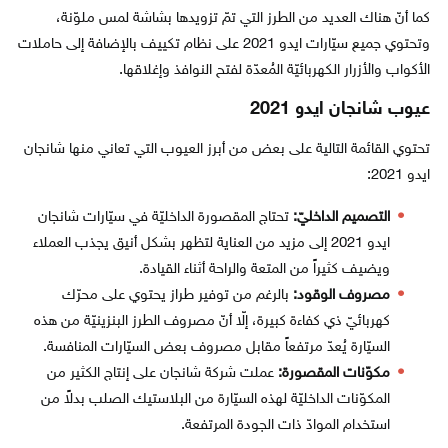
كما أنّ هناك العديد من الطرز التي تمّ تزويدها بشاشة لمس ملوّنة،
وتحتوي جميع سيّارات ايدو 2021 على نظام تكييف بالإضافة إلى حاملات
الأكواب والأزرار الكهربائيّة المُعدّة لفتح النوافذ وإغلاقها.
عيوب شانجان ايدو 2021
تحتوي القائمة التالية على بعض من أبرز العيوب التي تعاني منها شانجان
ايدو 2021:
التصميم الداخليّ:
تحتاج المقصورة الداخليّة في سيّارات شانجان
ايدو 2021 إلى مزيد من العناية لتظهر بشكل أنيق يجذب العملاء
ويضيف كثيراً من المتعة والراحة أثناء القيادة.
مصروف الوقود:
بالرغم من توفير طراز يحتوي على محرّك
كهربائيّ ذي كفاءة كبيرة، إلّا أنّ مصروف الطرز البنزينيّة من هذه
السيّارة يُعدّ مرتفعاً مقابل مصروف بعض السيّارات المنافسة.
مكوّنات المقصورة:
عملت شركة شانجان على إنتاج الكثير من
المكوّنات الداخليّة لهذه السيّارة من البلاستيك الصلب بدلاً من
استخدام الموادّ ذات الجودة المرتفعة.