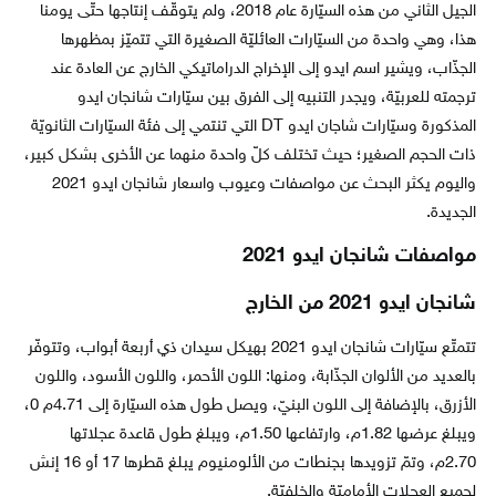
الجيل الثاني من هذه السيّارة عام 2018، ولم يتوقّف إنتاجها حتّى يومنا
هذا، وهي واحدة من السيّارات العائليّة الصغيرة التي تتميّز بمظهرها
الجذّاب، ويشير اسم ايدو إلى الإخراج الدراماتيكي الخارج عن العادة عند
ترجمته للعربيّة، ويجدر التنبيه إلى الفرق بين سيّارات شانجان ايدو
المذكورة وسيّارات شاجان ايدو DT التي تنتمي إلى فئة السيّارات الثانويّة
ذات الحجم الصغير؛ حيث تختلف كلّ واحدة منهما عن الأخرى بشكل كبير،
واليوم يكثر البحث عن مواصفات وعيوب واسعار شانجان ايدو 2021
الجديدة.
مواصفات شانجان ايدو 2021
شانجان ايدو 2021 من الخارج
تتمتّع سيّارات شانجان ايدو 2021 بهيكل سيدان ذي أربعة أبواب، وتتوفّر
بالعديد من الألوان الجذّابة، ومنها: اللون الأحمر، واللون الأسود، واللون
الأزرق، بالإضافة إلى اللون البنيّ، ويصل طول هذه السيّارة إلى 4.71م 0،
ويبلغ عرضها 1.82م، وارتفاعها 1.50م، ويبلغ طول قاعدة عجلاتها
2.70م، وتمّ تزويدها بجنطات من الألومنيوم يبلغ قطرها 17 أو 16 إنش
لجميع العجلات الأماميّة والخلفيّة.