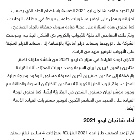
تمّ تنجيد مقاعد شانجان ايو 2021 الخمسة باستخدام الجلد الذي يصعب
تمزيقه ويعمل على توفير مستويات جلوس مريحة في مختلف الرحلات،
كما تحتوي هذه السيّارة على عجلة قيادة سوداء مغطّاة بالجلد الصناعيّ،
وتمّ طلاء المقابض الداخليّة للأبواب بالكروم ذي الشكل الجذّاب، وحرصت
الشركة على تزويدها بمساند ذراع أماميّة بالإضافة إلى مساند الذراع المثبتة
على الأبواب لتوفير مزيد من الراحة.
تتكوّن لوحة القيادة في سيّارات ايدو 2021 من شاشة ملوّنة تضمّ
عدّادين رقمين كبيرين لبيان السرعة وعدد دورات المحرّك أثناء القيادة
بالإضافة إلى عدّادين صغيرين آخرين لمعرفة مستوى الوقود ودرجة حرارة
المحرّك، وتمّ تزويد الطرز الكهربائيّة بعدّادين تناظريّين للسرعة والطاقة مع
وجود مؤشّر لبيان مستوى الشحن في البطّاريّة أيضًا، كما تحتوي لوحة
القيادة على العديد من العناصر الأخرى لتوفير مستويات القيادة الآمنة
أيضًا.
أداء شانجان ايدو 2021
تمّ تزويد أضعف طرز ايدو 2021 البنزينيّة بمحرّكات 4 سلندر تبلغ سعتها