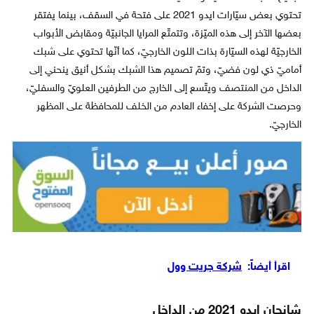
تحتوي بعض سيّارات ايدو 2021 على فتحة في السقف، بينما يفتقر
بعضها الآخر إلى هذه الميّزة، وتتمتّع المرايا الجانبيّة ومقابض الأبواب
الخارجيّة لهذه السيّارة بذات اللون الخارجيّ، كما أنّها تحتوي على شبك
أماميّ ذي لون فضيّ، وتمّ تصميم هذا الشبك بشكل أنيق ينحني إلى
الداخل من المنتصف ويتّسع إلى الخارج من الطرفين العلويّ والسفليّ،
وحرصت الشركة على إخفاء العادم من الخلف للمحافظة على المظهر
الخارجيّ.
اقرأ أيضاً:
شركة جريت وول
شانجان ايدو 2021 من الداخل