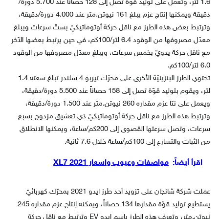
1.6 لتر، وتعمل على توليد قوّة تصل إلى 128 حصاناً عند 5.700 دورة/
دقيقة ويمكنها إنتاج عزم يبلغ 161 نيوتن.متر عند 4.000 دورة/دقيقة،
وترتبط بعض هذه الطرز مع ناقل حركة أوتوماتيكيّ بستّ سرعات ويبلغ
معدّل مصروفها من الوقود 6.4 لتر/100كم، في حين يرتبط بعضها الآخر
مع ناقل حركة يدويّ بخمس سرعات، ويبلغ معدّل مصروفها من الوقود
6.0 لتر/100كم.
تحتوي الطرز البنزينيّة الأخرى على محرّك تيربو 4 سلندر تبلغ سعته 1.4
لتر، ويقوم بتوليد قوّة تصل إلى 158 حصاناً عند 5.500 دورة/دقيقة،
ويعمل على نتا عزم مقداره 260 نيوتن.متر عند 1.500 دورة/دقيقة،
وترتبط هذه الطرز مع ناقل حركة أوتوماتيكيّ ذي تعشيق مزدوج بسبع
سرعات، وتصل سرعتها القصوى إلى 200كم/ساعة، ويمكنها الانطلاق
من الثبات والتسارع إلى 100كم/ساعة خلال 7.6 ثانية.
اقرأ أيضاً:
مواصفات وعيوب واسعار XL7 2021
عملت شركة شانجان على تزويد أحد طرز ايدو 2021 بمحرّك كهربائيّ
يستطيع توليد قوّة مقدارها 134 حصاناً، ويمكنه إنتاج عزم مقداره 245
نيوتن.متر، وتعرف هذه الطرز باسم ايدو EV وترتبط مع ناقل حركة