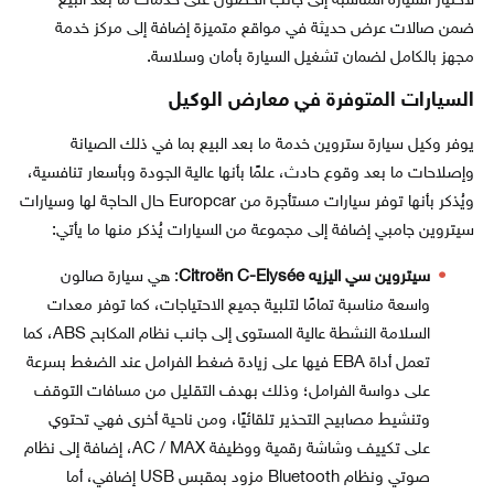
لاختيار السيارة المناسبة إلى جانب الحصول على خدمات ما بعد البيع
ضمن صالات عرض حديثة في مواقع متميزة إضافة إلى مركز خدمة
مجهز بالكامل لضمان تشغيل السيارة بأمان وسلاسة.
السيارات المتوفرة في معارض الوكيل
يوفر وكيل سيارة ستروين خدمة ما بعد البيع بما في ذلك الصيانة
وإصلاحات ما بعد وقوع حادث، علمًا بأنها عالية الجودة وبأسعار تنافسية،
ويُذكر بأنها توفر سيارات مستأجرة من Europcar حال الحاجة لها وسيارات
سيتروين جامبي إضافة إلى مجموعة من السيارات يُذكر منها ما يأتي:
سيتروين سي اليزيه Citroën C-Elysée
: هي سيارة صالون
واسعة مناسبة تمامًا لتلبية جميع الاحتياجات، كما توفر معدات
السلامة النشطة عالية المستوى إلى جانب نظام المكابح ABS، كما
تعمل أداة EBA فيها على زيادة ضغط الفرامل عند الضغط بسرعة
على دواسة الفرامل؛ وذلك بهدف التقليل من مسافات التوقف
وتنشيط مصابيح التحذير تلقائيًا، ومن ناحية أخرى فهي تحتوي
على تكييف وشاشة رقمية ووظيفة AC / MAX، إضافة إلى نظام
صوتي ونظام Bluetooth مزود بمقبس USB إضافي، أما