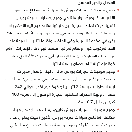
المعدل والجير المحسن.
جميع موديلات سيارات بورش باناميرا، يُعتبر هذا الإصدار هو
الأكثر اتساعًا وعرضًا وارتفاعًا في جميع إصدارات شركة بورش
تقريبًا؛ حيث تملك السيارة بين جنباتها مقاعد كهربائية التحكم بـ8
وضعيات مختلفة، ونظام صوتي مميز ذو جودة رائعة، وحساسات
ركن في مقدمة السيارة وفي الخلف، ونظامًا لتثبيت السرعة عند
الحد المرغوب فيه، ونظام لمراقبة ضغط الهواء في الإطارات، أمام
عن محرك السيارة؛ فإن هذا الإصدار يأتي بمحرك V8، الذي يولد
قوة عزم تبلغ 542 حصان بسعة 4 لترات.
جميع موديلات سيارات بورش ماكان، لهذا الإصدار مميزات
حرصت شركة بورش على وضعها فيه، وهي تتمثل في: محرك ذو
أربع أسطوانات بسعة 2 لتر، ينتج قوة عزم تقدر بحوالي 242
حصان، وبهذا المحرك تستطيع السيارة الوصول إلى سرعة 100
كم/س خلال 6.7 ثانية.
جميع موديلات سيارات بورش كايين، يملك هذا الإصدار ميزة
مختلفة تمامًاعن سيارات شركة بورش الأخرى؛ حيث يحتوي على
محرك أصغر حجمًا وأكثر قوة، ومعظم سيارات هذا الإصدار تأتي