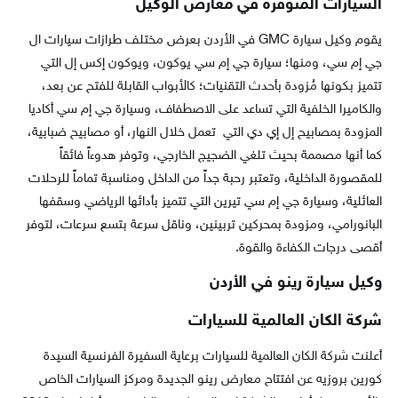
السيارات المتوفرة في معارض الوكيل
يقوم وكيل سيارة GMC في الأردن بعرض مختلف طرازات سيارات ال
جي إم سي، ومنها؛ سيارة جي إم سي يوكون، ويوكون إكس إل التي
تتميز بكونها مُزودة بأحدث التقنيات؛ كالأبواب القابلة للفتح عن بعد،
والكاميرا الخلفية التي تساعد على الاصطفاف، وسيارة جي إم سي أكاديا
المزودة بمصابيح إل إي دي التي تعمل خلال النهار، أو مصابيح ضبابية،
كما أنها مصممة بحيث تلغي الضجيج الخارجي، وتوفر هدوءاً فائقاً
للمقصورة الداخلية، وتعتبر رحبة جداً من الداخل ومناسبة تماماً للرحلات
العائلية، وسيارة جي إم سي تيرين التي تتميز بأدائها الرياضي وسقفها
البانورامي، ومزودة بمحركين تربينين، وناقل سرعة بتسع سرعات، لتوفر
أقصى درجات الكفاءة والقوة.
وكيل سيارة رينو في الأردن
شركة الكان العالمية للسيارات
أعلنت شركة الكان العالمية للسيارات برعاية السفيرة الفرنسية السيدة
كورين بروزيه عن افتتاح معارض رينو الجديدة ومركز السيارات الخاص