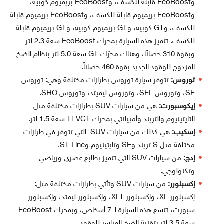
وEcoBoost قابلة للكشف، وEcoBoost بريميوم كوبيه،
وEcoBoost بريميوم قابلة للكشف، وEcoBoost بريميوم قابلة
للكشف، وGT كوبيه، وGT بريميوم كوبيه، وGT بريميوم قابلة
للكشف. تتميز هذه السيارة بمحرك EcoBoost سعة 2.3 لتر
وبقوة 310 حصانًا، وهناك محرّك GT سعة 5.0 لتر بنظام الضخ
المزدوج للوقود الجديد بقوة 460 حصاناً.
توروس:
تتوفر سيارة توروس بطرازات مختلفة وهي: توروس
SE، وتوروس SEL، وتوروس ليميتد، وتوروس SHO.
إيكوسبورت:
هي من سيارات SUV بطرازات مختلفة مثل
التايتينيوم والتريند وأمبيانتي بمحرك Ti-VCT سعة 1.5 لتر.
إسكيب:
هي كذلك من سيارات SUV التي تتوفر في طرازات
مختلفة مثل S تريند وSE و‎تايتينيوم وST Line.
إدج:
من سيارات SUV التي تتميز بطابع عصري ورياضي
وتكنولوجي.
إكسبلورر:
من سيارات SUV وتأتي بطرازات مختلفة مثل:
إكسبلورر XL، وإكسبلورر XLT، وإكسبلورر ليمتد، وإكسبلورر
سبورت، تتسع هذه السيارة لـ 7 أشخاص، وبمحرك EcoBoost
سعة 3.5 لتر بتقنية الضخ المباشر للوقود.