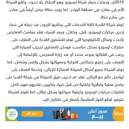
2015م، وحملت شعار شركة ايسوزو وهو الابتكار بلا حدود، وتقع الشركة
الأم في عمان، في منطقة البيادر، كما يوجد صالة عرض أيضاُ في عمان،
في شارع مكة.
توفر شركة القدرة كافة الخدمات التي يحتاجها الزبون عند رغبته في شراء
إحدى مركبات ايسوزو، قبل، وخلال، وبعد الشراء، فقد صمّمت المعارض
بأحدث وسائل التكنولوجيا التي توفر للمشتري القدرة على التعرّف على
منتجات ايسوزو بشكل مناسب، فيمكن للمشتري تجريب السيارة التي
يرغب في اقتنائها بموعد محدد أو عند زيارة المعرض، بالإضافة إلى
التعرف على جميع خصائص المركبة ومميزاتها بشكل واضح وشامل، كما
توفر الشركة جميع أشكال الصيانة الممتازة للزبائن، وخدمة العملاء على
تواصل دائم مع الزبائن، فقد تم تدريب فرق الصيانة في شركة القدرا على
برامج عملية ونظرية وتقنية من قبل خبراء يابانيين، فلديهم فهم كامل
لتقنيات مركبات ايسوزو وكيفية صيانتها بشكل فعّال، كما تقوم الشركة
بتوفير قطع الغيار المناسبة بأسعار في متناول اليد.