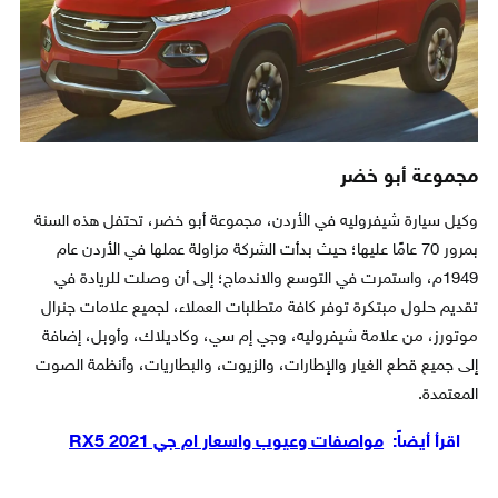
مجموعة أبو خضر
وكيل سيارة شيفروليه في الأردن، مجموعة أبو خضر، تحتفل هذه السنة
بمرور 70 عامًا عليها؛ حيث بدأت الشركة مزاولة عملها في الأردن عام
1949م، واستمرت في التوسع والاندماج؛ إلى أن وصلت للريادة في
تقديم حلول مبتكرة توفر كافة متطلبات العملاء، لجميع علامات جنرال
موتورز، من علامة شيفروليه، وجي إم سي، وكاديلاك، وأوبل، إضافة
إلى جميع قطع الغيار والإطارات، والزيوت، والبطاريات، وأنظمة الصوت
المعتمدة.
اقرأ أيضاً:
مواصفات وعيوب واسعار ام جي RX5 2021