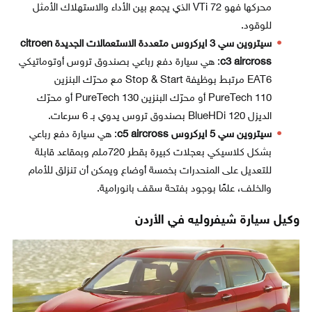
محركها فهو VTi 72 الذي يجمع بين الأداء والاستهلاك الأمثل
للوقود.
سيتروين سي 3 ايركروس متعددة الاستعمالات الجديدة citroen
c3 aircross
: هي سيارة دفع رباعي بصندوق تروس أوتوماتيكي
EAT6 مرتبط بوظيفة Stop & Start مع محرّك البنزين
PureTech 110 أو محرّك البنزين PureTech 130 أو محرّك
الديزل BlueHDi 120 بصندوق تروس يدوي بـ 6 سرعات.
سيتروين سي 5 ايركروس c5 aircross
: هي سيارة دفع رباعي
بشكل كلاسيكي بعجلات كبيرة بقطر 720ملم وبمقاعد قابلة
للتعديل على المنحدرات بخمسة أوضاع ويمكن أن تنزلق للأمام
والخلف، علمًا بوجود بفتحة سقف بانورامية.
وكيل سيارة شيفروليه في الأردن