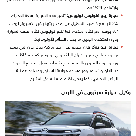
4354مم، وعرضها 1733مم، بينما طول قاعدة العجلات 2635مم،
وارتفاعها 1529مم.
سيارة رينو فلونيس كوليوس:
تتميز هذه السيارة بسعة المحرك
2.5 لتر، مع خاصية التشغيل عن بعد، ويتوفر فيها كمبيوتر لوحي
8.7 بوصة مع نظام ملاحة، كما تتبع كوليوس نظام صف السيارة
بدون استخدام اليدين ما يدعى النظام الأوتوماتيكي.
سيارة رينو دوكر فان:
تتوفر لدى رينو مركبة دوكر فان التي تتميز
بوجود برنامج تعزيز الاتزان الإلكتروني، وتوفير كمبيوترESP،
ووجود رف للتخزين بالسقف، وإمكانية تشغيل مقاطع الصوت
عبر البلوتوث، وتتوفر وسادة هوائية للسائق ووسادة هوائية
للراكب الأمامي، كما يعمل نظام منع انغلاق المكابح.
وكيل سيارة سيتروين في الأردن