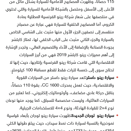
115 حصاناً، وظهرت المصابيح الأمامية للسيارة بشكل مائل من
الأعلى إلى الأسفل ومتصل بالشبكة الأمامية للسيارة والتي تحتوي
في منتصفها على شعار شركة رينو الفرنسية المطلية بمادة
الكروم، أما المصابيح الخلفية للسيارة فهي عبارة عن مصباح
منقسم إلى نصفين الجزء الأول منها مثبت على الشاسي الخاص
بالسيارة والجزء الثاني مثبت على الباب الخلفي لها، تمتاز كابتشر
بجودة الصناعة بالإضافة إلى الأداء والتصميم العالي، وتجدر الإشارة
إلى أهم مميزات رينو كابتشر 2019 فهي من أبرز السيارات
الاقتصادية التي قامت شركة رينو الفرنسية بإنتاجها، حيث إنها لا
تحتاج سوى إلى خمسة لترات فقط لقطع مسافةا 100 كيلومترٍ.
سيارة رينو داستر:
تعد سيارة رينو داستر من السيارات القوية
والاقتصادية، حيث تعمل بمحرك 1600 CC، بقوة 110 حصاناً،
بناقل حركة عادي مضاعف، وأوتوماتيك إلكتروني، كما تعتبر من
السيارات العائلية، وليست مخصصة للسباق، كما يوجد منها نوعان
نوع 4×2 للقيادة الهادئة، ونوع 4×4 للاستخدامات الجبلية.
سيارة رينو لوجان الجديدة:
ظهرت سيارة رينو لوجان بأبعاد قياسية
نموذجية بالنسبة لسيارة ذات نمط سيدان، حيث يبلغ طولها الكلي