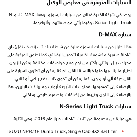
السيارات المتوفرة في معارض الوكيل
يوجد في شركة القدرة فئتان من سيارات ايسوزو، وهما: D-MAX، وN-
Series Light Truck، وفيما يأتي مواصفاتهما وأنواعهما:
سيارة D-MAX
هذا الطراز من سيارات ايسوزو عبارة عن شاحنة بيك أب (نصف نقل)، أي
شاحنة صغيرة مكشوفة الخلفية لتحميل البضائع، كما تحتوي المركبة على
محرك ديزل، وتأتي بأكثر من نوع ومع مواصفات مختلفة يمكن للزبون
اختيار ما يناسبها منها فبالنسبة لناقل الحركة يمكن أن تحتوي السيارة على
ناقل حركة آلي أو يدوي، كما يمكن أن تكون ذات دفع رباعي أو ثنائي،
بالإضافة إلى تصميمها، فمنها ذات الأربعة أبواب ومنها ذات البابين، هذا
بالإضافة إلى اللون وغيرها من إضافات وتصميم خارجي وداخلي.
سيارات N-Series Light Truck
هي عبارة عن مجموعة من ثلاث شاحنات طراز عام 2016، وهي الآتية:
ISUZU NPR71F Dump Truck, Single Cab 4X2 4.6 Liter