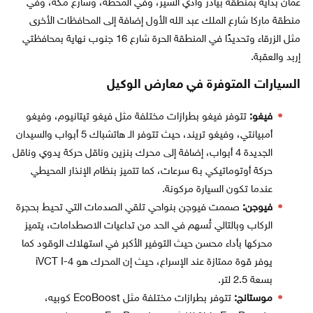
عمان بدايةً بمنطقة بيادر وادي السير، وفي المحطة، وشارع مكة، وفي
منطقة ماركا شارع الملك عبد الله الأول إضافة إلى المحافظات الأخرى
مثل الزرقاء وتحديدًا في المنطقة الحرة شارع 16 جنوب نهاية بمحافظتي
إربد والعقبة.
السيارات المتوفرة في معارض الوكيل
فيغو:
تتوفر فيغو بطرازات مختلفة مثل فيغو تيتانيوم، وفيغو
أمبيانتي، وفيغو تريند، حيث تتوفر الـ هاتشباك 5 أبواب والسيدان
الجديدة 4 أبواب، إضافة إلى محرك بنزين وناقل حركة يدوي وناقل
حركة أوتوماتيكي بـ6 سرعات، كما تتميز بنظام الإنذار المحيطي
عندما تكون السيارة مركونة.
فيوجن:
صممت فيوجن بنواحي تلقي الصدمات التي تحيط بحجرة
الركاب وبالتالي تُسهم في الحد من تداعيات الاصطدامات، يتميز
محركها بأداء محسن حيث التوفير الأكبر في استهلاك الوقود كما
يوفر قوة ممتازة عند الإسراع، حيث إن المحرك هو iVCT I-4
بسعة 2.5 لتر.
موستانج:
تتوفر بطرازات مختلفة مثل EcoBoost كوبيه،