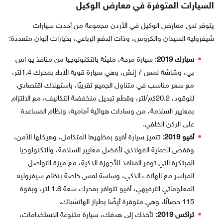
السيارات المتوفرة في معارض الوكيل
يتوفر لدى معارض الوكيل في الأردن مجموعة من أحدث سيارات
شيفروليه السيدان والكروس، وذات الدفع الرباعي، بخيارات ألوان متعددة:
سبارك 2019
: سيارة مرحة، مليئة بالتكنولوجيا من منافذ يو اس
بي، وشاشة لمس 7 إنش، وهي سيارة قوية الأداء بمحرك 1.4لتر،
مع سعر مناسب في متناول الجميع تقريبًا، باستهلاك اقتصادي
للوقود، 20.2كم/لتر، وقطع تبديل منخفضة التكاليف، مع الالتزام
بمعايير السلامة، من وسادات هوائية أمامية، ونظام المساعدة
على الركن الخلفي.
أفيو 2019
: تتميز سيارة أفيو بمظهرها المتكامل، وهيكلها الآمن،
وقفص الحماية الفولاذي لأفضل معايير السلامة، والتكنولوجيا
المبتكرة التي توفر المنافذ للأجهزة الذكية، مع ميزة التواصل
المباشر مع الهاتف الذكي، وشاشة لمس خاصة بنظام شيفروليه
المعلوماتي الترفيهي، أفيو تتوافر بمحرك سعة 1.6 لتر، وبقوة
115 حصانًا، وهي متوفرة أيضًا بطراز الهاتشباك.
تراكس 2019
: تأخذك إلى هدفك، سيارة متنوعة الاستخدامات،