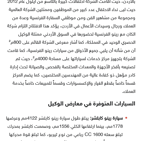
بالأردن، حيث أقامت الشركة احتفالات كبيرة بالتاسع من أيلول عام 2012
حيث لبى نداء الاحتفال عدد كبير من الموظفين وممثلين الشركة العالمية
ومجموعة من مشاهير الفن ومن موظفي السفارة الفرنسية وعدة من
العملاء ورجال وسيدات الأعمال في الأردن، يؤكد هذا الافتتاح التزام شركة
الكان مع رينو الفرنسية لحضورها في السوق الأردني ممثلة الوكيل
الحصري الوحيد في المملكة، كما أشار معرض الشركة القائم على 800م²
أن من شأنه أن يلبي جميع الأذواق من سيارات رينو الفرنسية، كما قامت
الشركة بتجهيز مركز خدمات لسياراتها على مساحة 4000م²، حيث تم
تصنيعه بأفخر الأجهزة والمعدات المختصة بالفحص والصيانة تحت إدارة
كادر مؤهل ذو كفاءة عالية من المهندسين المختصين، كما يضم المركز
قسماً خاصاً بقطع الغيار والإكسسوارات وقسماً للمبيعات خاصاً بخدمة
العملاء.
السيارات المتوفرة في معارض الوكيل
سيارة رينو كابتشر:
يبلغ طول سيارة رينو كابتشر 4122مم وعرضها
1778مم، بينما ارتفاعها الكلي 1556مم، وصممت كابتشر بمحرك
تبلغ سعته 1600 CC رباعي من نوع تيربو، كما تبلغ قوة محركها