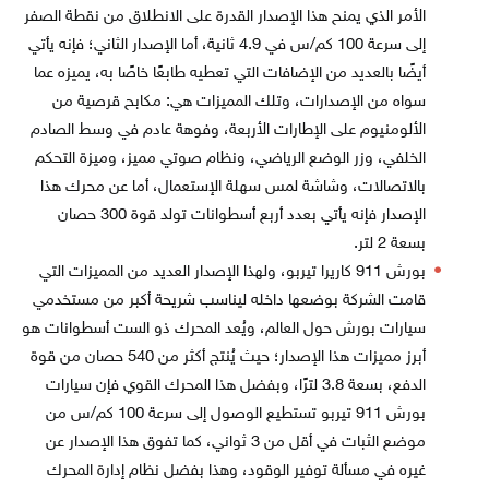
الأمر الذي يمنح هذا الإصدار القدرة على الانطلاق من نقطة الصفر
إلى سرعة 100 كم/س في 4.9 ثانية، أما الإصدار الثاني؛ فإنه يأتي
أيضًا بالعديد من الإضافات التي تعطيه طابعًا خاصًا به، يميزه عما
سواه من الإصدارات، وتلك المميزات هي: مكابح قرصية من
الألومنيوم على الإطارات الأربعة، وفوهة عادم في وسط الصادم
الخلفي، وزر الوضع الرياضي، ونظام صوتي مميز، وميزة التحكم
بالاتصالات، وشاشة لمس سهلة الإستعمال، أما عن محرك هذا
الإصدار فإنه يأتي بعدد أربع أسطوانات تولد قوة 300 حصان
بسعة 2 لتر.
بورش 911 كاريرا تيربو، ولهذا الإصدار العديد من المميزات التي
قامت الشركة بوضعها داخله ليناسب شريحة أكبر من مستخدمي
سيارات بورش حول العالم، ويُعد المحرك ذو الست أسطوانات هو
أبرز مميزات هذا الإصدار؛ حيث يُنتج أكثر من 540 حصان من قوة
الدفع، بسعة 3.8 لترًا، وبفضل هذا المحرك القوي فإن سيارات
بورش 911 تيربو تستطيع الوصول إلى سرعة 100 كم/س من
موضع الثبات في أقل من 3 ثواني، كما تفوق هذا الإصدار عن
غيره في مسألة توفير الوقود، وهذا بفضل نظام إدارة المحرك