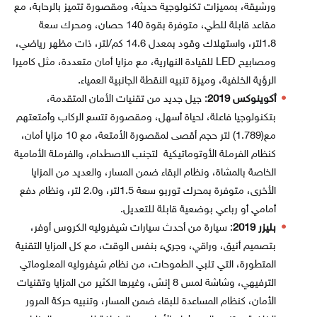
ورشيقة، بمميزات تكنولوجية حديثة، ومقصورة تتميز بالرحابة، مع
مقاعد قابلة للطي، متوفرة بقوة 140 حصان، ومحرك سعة
1.8لتر، واستهلاك وقود بمعدل 14.6 كم/لتر، ذات مظهر رياضي،
ومصابيح LED للقيادة النهارية، مع مزايا أمان متعددة، مثل كاميرا
الرؤية الخلفية، وميزة تنبيه النقطة الجانبية العمياء.
أكوينوكس 2019
: جيل جديد من تقنيات الأمان المتقدمة،
بتكنولوجيا فاعلة، لحياة أسهل، ومقصورة تتسع الركاب وأمتعتهم
مع(1.789) لتر حجم أقصى لمقصورة الأمتعة، مع 10 مزايا أمان،
كنظام الفرملة الأوتوماتيكية لتجنب الاصطدام، والفرملة الأمامية
الخاصة بالمشاة، ونظام البقاء ضمن المسار، والعديد من المزايا
الأخرى، متوفرة بمحرك توربو سعة 1.5لتر، و2.0 لتر، ونظام دفع
أمامي أو رباعي بوضعية قابلة للتعديل.
بليزر 2019
: سيارة من أحدث سيارات شيفروليه الكروس أوفر،
بتصميم أنيق، وراقي، وجريء بنفس الوقت، مع كل المزايا التقنية
المتطورة، التي تلبي الطموحات، من نظام شيفروليه المعلوماتي
الترفيهي، وشاشة لمس 8 إنش، وغيرها الكثير من المزايا وتقنيات
الأمان، كنظام المساعدة للبقاء ضمن المسار، وتنبيه حركة المرور