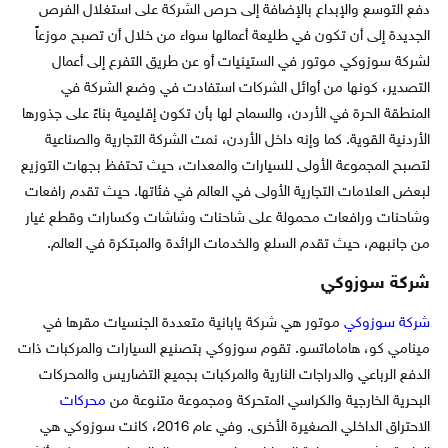
دفع التوسع والإبداع بالإضافة إلى حرص الشركة على استغلال الفرص
الجديدة إلى أن تكون في طليعة أعمالها سواء من خلال أن تصبح موزعاً
لشركة سوزوكي موتور في الستينيات أو عن طريق التفرع إلى أعمال
التصدير، كونها من أوائل الشركات استفادت في وضع الشركة في
المنطقة الحرة في الأردن، والسماح لها بأن تكون إقليمية بناءً على جذورها
الأردنية القوية. كما وإنه داخل الأردن، نمت الشركة التجارية والصناعية
لتصبح المجموعة الأولى للسيارات والمعدات، حيث تحتفظ بجهات التوزيع
لبعض العلامات التجارية الأولى في العالم في فئاتها. حيث تقدم رافعات
وشاحنات ورافعات محمولة على شاحنات وشاشات وكسارات وقطع غيار
من جانبهم، حيث تقدم السلع والخدمات الرائدة والمبتكرة في العالم.
شركة سوزوكي
شركة سوزوكي
موتور هي شركة يابانية متعددة الجنسيات مقرها في
مينامي كو، هاماماتسو. تقوم سوزوكي بتصنيع السيارات والمركبات ذات
الدفع الرباعي والدراجات النارية والمركبات بجميع التضاريس والمحركات
البحرية الخارجية والكراسي المتحركة ومجموعة متنوعة من
محركات
الاحتراق الداخلي الصغيرة الأخرى. وفي عام 2016، كانت سوزوكي هي