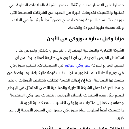
حصلوا على الامتياز منذ عام 1947، تفخر الشركة بالعلامات التجارية التي
تمثلها واكتسبت تقديمات كبيرة من العديد من الشركات المصنعة التي
توزعها، تأسست الشركة ونمت لتصبح حضوراً تجارياً رئيسياً في البلاد،
وبناء سمعة طيبة للجودة والخدمة.
مزايا وكيل سيارة سوزوكي في الأردن
الشركة التجارية والصناعية تهدف إلى التوسع والابتكار وتحرص على
استغلال الفرص الجديدة إلى أن تكون في طليعة أعمالها بدءًا من أن
تصبح الموزع لشركة
سوزوكي
موتور
في السبعينيات. تشتهر سوزوكي
في جميع أنحاء العالم بتطوير منتجات ذات قيمة عالية باعتبارها واحدة من
فلسفاتها الصناعية، كما إن إدراك القيمة تختلف باختلاف الأوقات والبلد
ونمط الحياة؛ تحمل الشركة التجارية والصناعية التحدي المتمثل في الإبداع
لصنع مثل هذه المنتجات للعملاء الأردنيين بتقنيات سوزوكي المتقدمة
وحماسها، كما إن منتجات سوزوكي اكتسبت سمعة عالية الجودة،
واكتسبت أيضاً أسلوب حياة سوزوكي بعمق في السوق الأردنية إلى حد
كبير.