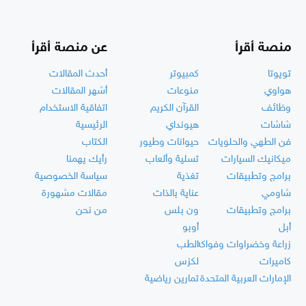
منصة أقرأ
عن منصة أقرأ
تويوتا
كمبيوتر
أحدث المقالات
هواوي
منوعات
أشهر المقالات
وظائف
القرآن الكريم
اتفاقية الاستخدام
شاشات
هيونداي
الرئيسية
فن الطهي والحلويات
حيوانات وطيور
الكتاب
ميكانيك السيارات
تسلية وألعاب
رأيك يهمنا
برامج وتطبيقات
تغذية
سياسة الخصوصية
شاومي
عناية بالذات
مقالات مشهورة
برامج وتطبيقات
ون بلس
من نحن
أبل
أوبو
زراعة وخضراوات وفواكه
الطب
كاميرات
لكزس
الإمارات العربية المتحدة
تمارين رياضية