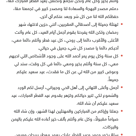
وأنتم بخير وكل عام ونحن نتجمع ونحتفل بعيد الفطر المبارك معاً،
دمتم مصدر البهجة والسعادة لنا ومصدر كبير في تجمعنا معَا،
حفظكم الله لنا من كل شر وبعد عنكم أي أذى.
تهنئة جميلة إلى أصدقائي المقربين، أنني حزين لانتهاء شهر
رمضان ولكن الله يفرحنا بقوم أجمل أيام العيد، كل عام وأنت
الأغلى والأقرب دائما إلى روحي، كل عيد فطر وأنتم دائما معي،
أحبكم دائما يا مصدر كل شيء جميل في حياتي.
كل سنة وكل يوم يمر أحمد الله على وجود الأشخاص التي احبهم
معي، كل سنة وأنتم بخير ومعي دائما في كل وقت، سند لي
وعوض كبير من الله لي عن كل ما فقدت، عيد سعيد عليكم
جميعاً.
أجمل وأغلى التهاني إلى أهل الحي وجيراني، أرسل لكم الورد
والشموع لكي تنير حياتكم وتزهر بقدوم عيد الفطر المبارك، عيد
سعيد عليكم أن شاء الله.
جعلنا وإياكم من المباركين والمهنئين لهذا الشهر، وإن شاء الله
صياماً مقبولاً، وكل عام وأنتم بألف خير أعاده الله عليكم باليمن
والبركات.
سلة بخور وعود وعيد الفطر عليك يعود معطر بريحان وورود.