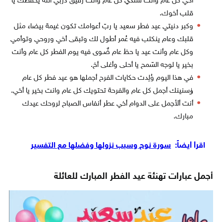
أخي كل عام وأنت سندي كل عام وأنت رفيق دربي الله يحفظك يا
قلب أخوك.
وكبر دنيتي عيد فطر سعيد يا ربّ أعوامك تكون غيمة بيضاء مثل
قلبك وعام ينكتب فيه عُمر أطول لك وتبقى أخي وروحي وتوأمي
وكل عام وأنت عيد يا حظ عام ضٌـوى فيه يوم الفطر كل عام وأنت
بخير يا لوجه السّمح يا أحلى وأغلى أخ.
في هذا اليوم وُلِدت حكايات الفرح أجملها هو عيد فطر كل عام
ۈسنينك أجمل كل عام والفرحة تحتويك كل عام وانت بخير يا أخي.
أنت ألأجمل على الدوام أخي عطر أنفاس الصباح لروحك عيدك
مبارك.
اقرأ أيضاً:
سورة نوح وسبب نزولها وفضلها مع التفسير
أجمل عبارات تهنئة عيد الفطر المبارك للعائلة