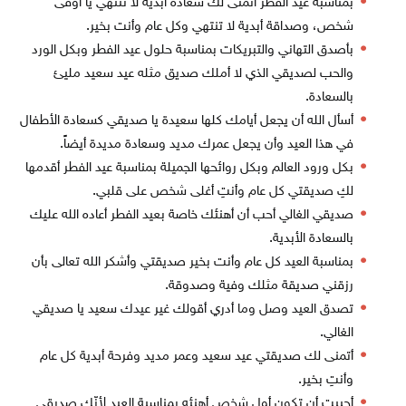
بمناسبة عيد الفطر أتمنى لك سعادة أبدية لا تنتهي يا أوفى
شخص، وصداقة أبدية لا تنتهي وكل عام وأنت بخير.
بأصدق التهاني والتبريكات بمناسبة حلول عيد الفطر وبكل الورد
والحب لصديقي الذي لا أملك صديق مثله عيد سعيد مليئ
بالسعادة.
أسأل الله أن يجعل أيامك كلها سعيدة يا صديقي كسعادة الأطفال
في هذا العيد وأن يجعل عمرك مديد وسعادة مديدة أيضاً.
بكل ورود العالم وبكل روائحها الجميلة بمناسبة عيد الفطر أقدمها
لكِ صديقتي كل عام وأنتِ أغلى شخص على قلبي.
صديقي الغالي أحب أن أهنئك خاصة بعيد الفطر أعاده الله عليك
بالسعادة الأبدية.
بمناسبة العيد كل عام وأنت بخير صديقتي وأشكر الله تعالى بأن
رزقني صديقة مثلك وفية وصدوقة.
تصدق العيد وصل وما أدري أقولك غير عيدك سعيد يا صديقي
الغالي.
أتمنى لك صديقتي عيد سعيد وعمر مديد وفرحة أبدية كل عام
وأنتِ بخير.
أحببت أن تكون أول شخص أهنئه بمناسبة العيد لأنّك صديقي