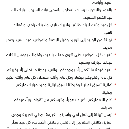
العيد وأيامه.
بالعود والبخور، برشات العطور، بأسمى آيات السرور، نبارك لك
عيد الفطر السعيد.
كل عيد وأنت لربك طائع، ولنبيك تابع، ولدينك رافع، ولأهلك
نافع.
تهنئة من الوريد إلى الوريد وقبل الزحمة والمواعيد عيد سعيد وعمر
مديد.
ألغيت كلّ المواعيد حتّى أكون معك بالعيد، وأقولك بهمس الكلام
عيدك مبارك وسعيد.
العيد فرحة ما تكمل إلّا بوجودكم، والعيد بهجة ما تحلى إلّا بقربكم.
كل عام وقلوبكم بيضاء وكل عام وأنتم سعداء، كل عام وأنتم بخير.
أمانينا تسبق تهانينا وفرحتنا تسبق ليالينا وعيد مبارك عليكم
وعلينا.
أدام الله عليكم الأعياد دهوراً، وألبسكم من تقواه نوراً، عيدكم
مبارك.
أرسل تهنئة إلى أهل أمي وأسرتها الكريمة، جدتي الحبيبة وجدي
العزيز، خالاتي المقربين إلى قلبي وخلاني الأحباب، كل عيد فطر