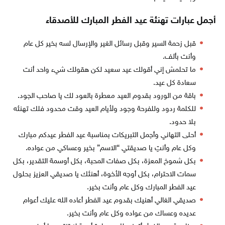
أجمل عبارات تهنئة عيد الفطر المبارك للأصدقاء
قبل زحمة السير وقبل رسائل الغير والإرسال لسه بخير كل عام
وأنت بألف.
ما تحلمش إني أقولك عيد سعيد لكن هقولك شيء واحد أنت
سعادة كل عيد.
باقة من الورود بقدوم العيد معطرة بالعود لك يا صاحب الجود.
للكلمة ردود وللفرحة وجود ولأيام العيد وقت محدود فلك تهنئه
بلا حدود.
أحلى التهاني وأجمل التبريكات بمناسبة عيد الفطر عيدكم مبارك
وكل عام وأنتِ يا صديقتي “الاسم” بخير وعساكي من عواده.
بكل شموخ المعزة، بكل صفات المحبة، بكل أوسمة التقدير، بكل
سمات الاحترام، بكل أوجه الأخوة، أهنئك يا صديقي العزيز بحلول
عيد الفطر المبارك وكل عام وأنت بخير.
صديقي الغالي أهنيك بقدوم عيد الفطر أعاده الله عليك أعوام
عديده وعساك من عواده وكل عام وأنت بخير.