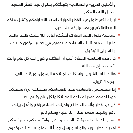
والأمتين العربية والإسلامية بتهنئتكم بحلول عيد الفطر السعيد
وتقبل الله طاعتكم.
أبارك لكم حلول عيد الفطر المبارك أسعد الله أيامكم وتقبل منكم
الله طاعاتكم وجمعنا وإياكم على خير.
بمناسبة حلول العيد المبارك أهنئك، أعاده الله عليك بالخير واليمن
والبركات متمنيًا لك السعادة والتوفيق في جميع شؤون حياتك،
والله ولي التوفيق.
في هذه المناسبة العطرة أحب أن أهنئك وأقول لك كل عام وأنت
بألف خير إن شاء الله.
هنَّأك الله بالقبول، وأسكنك الجنة مع الرسول، ورزقك بالعيد
بهجة لا تزول.
إذا سبقتموني بالمعايدة فهذا لاهتمامكم وفضلكم وإن سبقتكم
فهذا لحقكم وقدركم، لكم المحبة كلها كل عام وأنتم بخير.
كل عيد فطر وأنت لله طائع ولدينك الاسلام رافع ولأهل بيتك
نافع ولنبيك محمد صلى الله عليه وسلم تابع.
تقبل الله طاعتكم، وأتمَّ بالعيد فرحتكم، وأقرَّ عينيكم بنصر أمتكم.
أهديك عطر الورد وألوانه وأرسل جواباً أنت عنوانه، أهنئك بقدوم