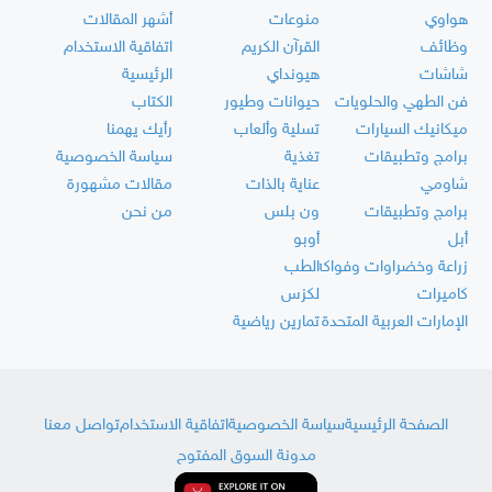
هواوي
منوعات
أشهر المقالات
وظائف
القرآن الكريم
اتفاقية الاستخدام
شاشات
هيونداي
الرئيسية
فن الطهي والحلويات
حيوانات وطيور
الكتاب
ميكانيك السيارات
تسلية وألعاب
رأيك يهمنا
برامج وتطبيقات
تغذية
سياسة الخصوصية
شاومي
عناية بالذات
مقالات مشهورة
برامج وتطبيقات
ون بلس
من نحن
أبل
أوبو
زراعة وخضراوات وفواكه
الطب
كاميرات
لكزس
الإمارات العربية المتحدة
تمارين رياضية
الصفحة الرئيسية
سياسة الخصوصية
اتفاقية الاستخدام
تواصل معنا
مدونة السوق المفتوح