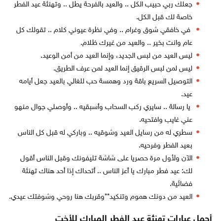
جعلك ربي حبيب الكل .. والعيد بالفرحة يطل .. وتهنئة عيد الفطر
خاصة لك قبل الكل.
في خافقي شوق وغرام .. وفي نظرة عيوني كلام .. تقولك كل
عام وانت بخير .. والعيد من غيرك ظلام.
ليس العيد من لبس الجديد، وإنما العيد من أمن الوعيد.
ليس لمن لبس الرقيق إنما العيد لمن عرف الطريق.
التوصيل السريع باقة ورد وهمسة حب للغالي بالعيد جعل أيامه
عيد.
يا رسالة .. سايري ركب السحاب وأسبقيه .. وأوصلي جوال منهو
عني غايب وافتحيه.
سطري له من رسايل العيد وشوقيه .. وباركي له قبل كل الناس
بعيد الفطر وفرحيه.
الآن ولأول مرة حصريا على شاشة تليفونك وقبل الناس أقول
لك: عيد فطر مبارك يا أعز الناس .. أتحداك إذا أحد هناك تهنئة
فضائية.
العيد من دونك هموم وتنكيد**وقربك هنا روحي وشوفتك عيدي.
أجمل عبارات تهنئة عيد الفطر المبارك للأخت