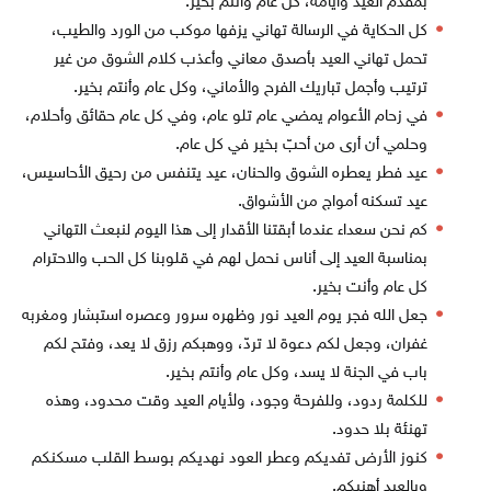
بمقدم العيد وأيامه، كل عام وأنتم بخير.
كل الحكاية في الرسالة تهاني يزفها موكب من الورد والطيب،
تحمل تهاني العيد بأصدق معاني وأعذب كلام الشوق من غير
ترتيب وأجمل تباريك الفرح والأماني، وكل عام وأنتم بخير.
في زحام الأعوام يمضي عام تلو عام، وفي كل عام حقائق وأحلام،
وحلمي أن أرى من أحبّ بخير في كل عام.
عيد فطر يعطره الشوق والحنان، عيد يتنفس من رحيق الأحاسيس،
عيد تسكنه أمواج من الأشواق.
كم نحن سعداء عندما أبقتنا الأقدار إلى هذا اليوم لنبعث التهاني
بمناسبة العيد إلى أناس نحمل لهم في قلوبنا كل الحب والاحترام
كل عام وأنت بخير.
جعل الله فجر يوم العيد نور وظهره سرور وعصره استبشار ومغربه
غفران، وجعل لكم دعوة لا تردّ، ووهبكم رزق لا يعد، وفتح لكم
باب في الجنة لا يسد، وكل عام وأنتم بخير.
للكلمة ردود، وللفرحة وجود، ولأيام العيد وقت محدود، وهذه
تهنئة بلا حدود.
كنوز الأرض تفديكم وعطر العود نهديكم بوسط القلب مسكنكم
وبالعيد أهنيكم.