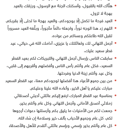
هنَّأك الله بالقبول، وأسكنك الجنة مع الرسول، ورزقك بالعيد
بهجة لا تزول.
العيد فرحة ما تكمل إلّا بوجودكم، والعيد بهجة ما تحلى إلّا بقربكم.
اللهم زد هذا الوجه نوراً، واجعله دائماً مأجوراً، وبلِّغه العيد مسروراً
تقبل الله طاعتكم وعساكم من عواده.
أجمل التهاني لك ولعائلتك يا عزيزي، أدامك الله في حياتي، عيد
فطر سعيد عليك.
سابقت الناس بإرسال أجمل التهاني والتبريكات لكم بعيد الفطر
السعيد، فكل عام وأنتم رأس الناس وأفضلهم وأقربهم إلى قلبي،
وكل عيد وأنتم زينة الدنيا وفرحتها.
من بين جميع الأعياد هذا أفضلها لوجودكم معنا، عيد الفطر السعيد
مبارك عليكم يا أهل الخير، وأعاده الله علينا وعليكم.
بمناسبة عيد الفطر المبارك ارفع إليكم عائلتي أحبتي أصدقائي
زملائي أصدق الأماني وأجمل التهاني وكل عام وأنتم بخير.
جمعت لكم من الأمنيات ما يليق بكم وأرسلتها دعوات أرجوها
لكم، كل عام وجميع الأحباب بألف خير وسلامة إن شاء الله.
كل عام وأنتم بخير بإسمي وبإسم عائلتي أتقدم للأهل والأصدقاء