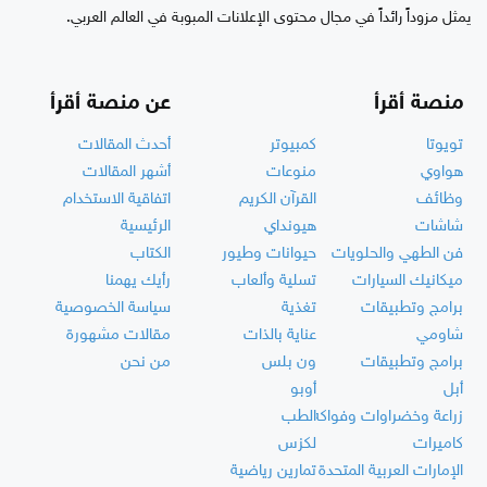
يمثل مزوداً رائداً في مجال محتوى الإعلانات المبوبة في العالم العربي.
منصة أقرأ
عن منصة أقرأ
تويوتا
كمبيوتر
أحدث المقالات
هواوي
منوعات
أشهر المقالات
وظائف
القرآن الكريم
اتفاقية الاستخدام
شاشات
هيونداي
الرئيسية
فن الطهي والحلويات
حيوانات وطيور
الكتاب
ميكانيك السيارات
تسلية وألعاب
رأيك يهمنا
برامج وتطبيقات
تغذية
سياسة الخصوصية
شاومي
عناية بالذات
مقالات مشهورة
برامج وتطبيقات
ون بلس
من نحن
أبل
أوبو
زراعة وخضراوات وفواكه
الطب
كاميرات
لكزس
الإمارات العربية المتحدة
تمارين رياضية