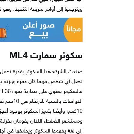
ويترجمها إلى أوامر سريعة التنفيذ، وهو 
سكوتر سمارت ML4
تجعل أي شخص مهما كان عمره ووزنه يست
الدواسات ب
10كغم، وأيضًا يتميز السكوتر بوجود أ
ومستشعر الضغط، اللذان يقومان بقراءة ح
إلى لغة يفهمها السكوتر ويطبقها في أجزاء 