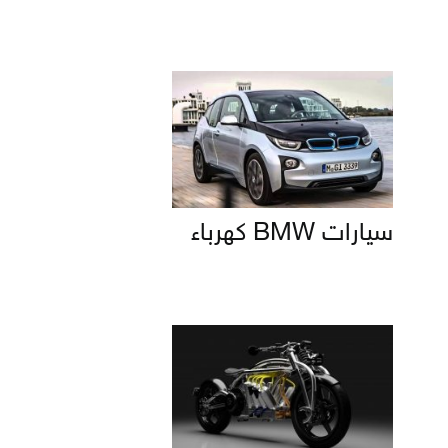
سيارات BMW كهرباء