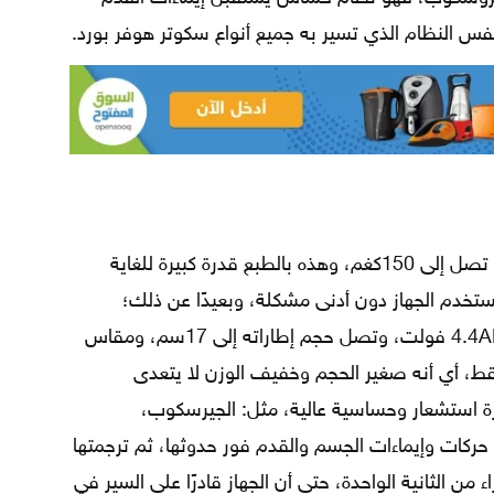
نفس النظام الذي تسير به جميع أنواع سكوتر هوفر بورد.
صنعت الشركة هذا السكوتر بقدرة تحمل تصل إلى 150كغم، وهذه بالطبع قدرة كبيرة للغاية
خدم الجهاز دون أدنى مشكلة، وبعيدًا عن ذلك؛
فالسكوتر يحتوي على بطارية بقوة 4.4AH 36 فولت، وتصل حجم إطاراته إلى 17سم، ومقاس
النسبة للارتفاع هي 10سم فقط، أي أنه صغير الحجم وخفيف الوزن لا يتعدى
جهزة استشعار وحساسية عالية، مثل: الجيرسكوب،
ركات وإيماءات الجسم والقدم فور حدوثها، ثم ترجمتها
من الثانية الواحدة، حتى أن الجهاز قادرًا على السير في