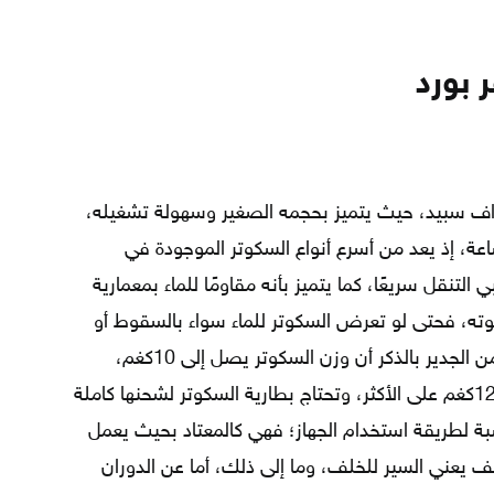
 بورد
اف سبيد، حيث يتميز بحجمه الصغير وسهولة تشغيله،
بلغ 20كم/ساعة، إذ يعد من أسرع أنواع السكوتر الموجودة في
لتنقل سريعًا، كما يتميز بأنه مقاومًا للماء بمعمارية
 قوته، فحتى لو تعرض السكوتر للماء سواء بالسقوط أو
المرور، فلن تحدث أي مشكلة للمنتج، ومن الجدير بالذكر أن وزن السكوتر يصل إلى 10كغم،
ويمكنه تحمل أشخاص بوزن يصل إلى 120كغم على الأكثر، وتحتاج بطارية السكوتر لشحنها كاملة
نسبة لطريقة استخدام الجهاز؛ فهي كالمعتاد بحيث يعمل
لف يعني السير للخلف، وما إلى ذلك، أما عن الدوران