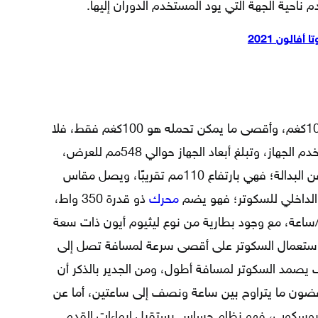
ناحية الجهة التي يود المستخدم الدوران إليها.
الون 2021
يتوفر سكوتر آي تتش بوزن يصل إلى 10.5كغم، وأقصى ما يمكن تحمله هو 100كغم فقط، فلا
يمكن لشخص يتعدى ذلك الوزن أن يستخدم الجهاز، وتبلغ أبعاد الجهاز حوالي 548مم للعرض،
و186مم للارتفاع، و178مم للعمق، أما عن البدالة؛ فهي بارتفاع 110مم تقريبًا، ويصل مقاس
محرك
ذو قدرة 350 واط،
ما يعطي سرعة قصوى تبلغ 10كم/ساعة، مع وجود بطارية من نوع ليثيوم أيون ذات سعة
ستعمال السكوتر على أقصى سرعة لمسافة تصل إلى
وف يصمد السكوتر لمسافة أطول، ومن الجدير بالذكر أن
غضون ما يتراوح بين ساعة ونصف إلى ساعتين، أما عن
جيروسكوب، فهو نظام حساس يستقبل إيماءات القدم