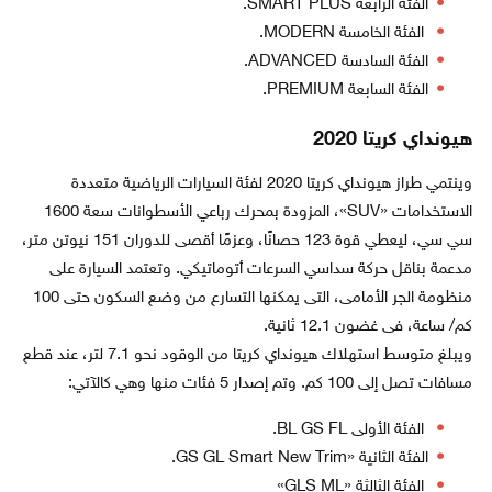
الفئة الرابعة SMART PLUS.
الفئة الخامسة MODERN.
الفئة السادسة ADVANCED.
الفئة السابعة PREMIUM.
هيونداي كريتا 2020
وينتمي طراز هيونداي كريتا 2020 لفئة السيارات الرياضية متعددة
الاستخدامات «SUV»، المزودة بمحرك رباعي الأسطوانات سعة 1600
سي سي، ليعطي قوة 123 حصانًا، وعزمًا أقصى للدوران 151 نيوتن متر،
مدعمة بناقل حركة سداسي السرعات أتوماتيكي. وتعتمد السيارة على
منظومة الجر الأمامى، التى يمكنها التسارع من وضع السكون حتى 100
كم/ ساعة، فى غضون 12.1 ثانية.
ويبلغ متوسط استهلاك هيونداي كريتا من الوقود نحو 7.1 لتر، عند قطع
مسافات تصل إلى 100 كم. وتم إصدار 5 فئات منها وهي كالآتي:
الفئة الأولى BL GS FL.
الفئة الثانية «GS GL Smart New Trim.
الفئة الثالثة «GLS ML»