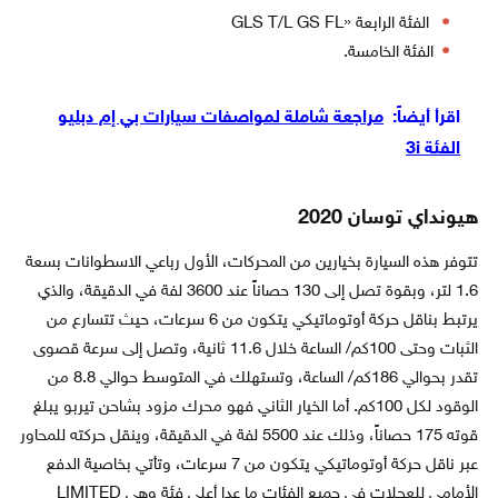
الفئة الرابعة «GLS T/L GS FL
الفئة الخامسة.
اقرأ أيضاً:
مراجعة شاملة لمواصفات سيارات بي إم دبليو
الفئة 3i
هيونداي توسان 2020
تتوفر هذه السيارة بخيارين من المحركات، الأول رباعي الاسطوانات بسعة
1.6 لتر، وبقوة تصل إلى 130 حصاناً عند 3600 لفة في الدقيقة، والذي
يرتبط بناقل حركة أوتوماتيكي يتكون من 6 سرعات، حيث تتسارع من
الثبات وحتى 100كم/ الساعة خلال 11.6 ثانية، وتصل إلى سرعة قصوى
تقدر بحوالي 186كم/ الساعة، وتستهلك في المتوسط حوالي 8.8 من
الوقود لكل 100كم. أما الخيار الثاني فهو محرك مزود بشاحن تيربو يبلغ
قوته 175 حصاناً، وذلك عند 5500 لفة في الدقيقة، وينقل حركته للمحاور
عبر ناقل حركة أوتوماتيكي يتكون من 7 سرعات، وتأتي بخاصية الدفع
الأمامي للعجلات في جميع الفئات ما عدا أعلى فئة وهي LIMITED