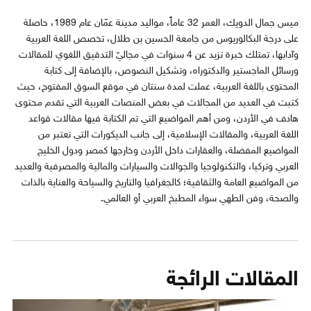
ميس جمال الدويك، العمر 32 عاماً، مواليد مدينة عمّان عام 1989، حاصلة
على درجة البكالوريوس من جامعة الحسين بن طلال، تخصص اللغة العربية
وآدابها، تمتلك خبرة تزيد عن 4 سنوات في مجاليّ التدقيق اللغوي للمقالات
ورسائل الماجستير والدكتوراه، وتشكيل النصوص، بالإضافة إلى كتابة
المحتوى باللغة العربية، عملت لمدة سنتان في موقع السوق المفتوح، حيث
كتبت في العديد من المجالات في بعض المنصات العربية التي تقدم محتوى
هادف في الأردن، ومن أهم المواضيع التي تم الكتابة فيها مقالات قواعد
اللغة العربية، والمقالات الإسلامية، إلى جانب الديكورات التي تعتبر من
المواضيع المفضلة، والعقارات داخل الأردن وخارجها كمصر ودول الخليج
العربي وتركيا، والتكنولوجيا والجوالات والسيارات والمالية والمصرفية والعديد
من المواضيع العامة والثقافية؛ كالجغرافيا والتاريخ والسياحة والعناية بالذات
والصحة، وفن الطهي سواء المطبخ العربي أو العالمي.
المقالات الرائجة