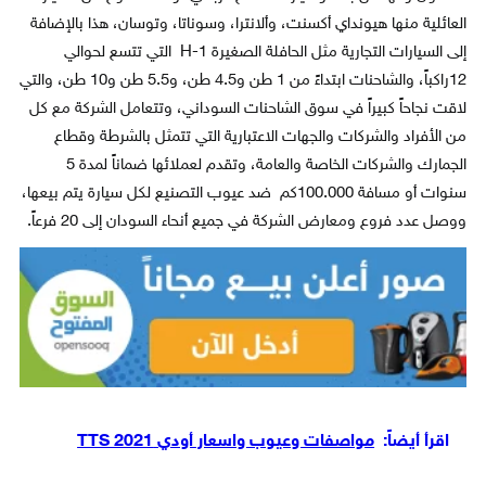
العائلية منها هيونداي أكسنت، وألانترا، وسوناتا، وتوسان، هذا بالإضافة
إلى السيارات التجارية مثل الحافلة الصغيرة H-1 التي تتسع لحوالي
12راكباً، والشاحنات ابتداءً من 1 طن و4.5 طن، و5.5 طن و10 طن، والتي
لاقت نجاحاً كبيراً في سوق الشاحنات السوداني، وتتعامل الشركة مع كل
من الأفراد والشركات والجهات الاعتبارية التي تتمثل بالشرطة وقطاع
الجمارك والشركات الخاصة والعامة، وتقدم لعملائها ضماناً لمدة 5
سنوات أو مسافة 100.000كم ضد عيوب التصنيع لكل سيارة يتم بيعها،
ووصل عدد فروع ومعارض الشركة في جميع أنحاء السودان إلى 20 فرعاً.
اقرأ أيضاً:
مواصفات وعيوب واسعار أودي TTS 2021