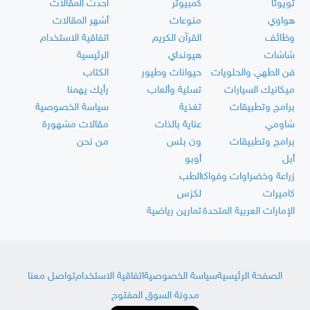
تويوتا
كمبيوتر
أحدث المقالات
هواوي
منوعات
أشهر المقالات
وظائف
القرآن الكريم
اتفاقية الاستخدام
شاشات
هيونداي
الرئيسية
فن الطهي والحلويات
حيوانات وطيور
الكتاب
ميكانيك السيارات
تسلية وألعاب
رأيك يهمنا
برامج وتطبيقات
تغذية
سياسة الخصوصية
شاومي
عناية بالذات
مقالات مشهورة
برامج وتطبيقات
ون بلس
من نحن
أبل
أوبو
زراعة وخضراوات وفواكه
الطب
كاميرات
لكزس
الإمارات العربية المتحدة
تمارين رياضية
الصفحة الرئيسية
سياسة الخصوصية
اتفاقية الاستخدام
تواصل معنا
مدونة السوق المفتوح