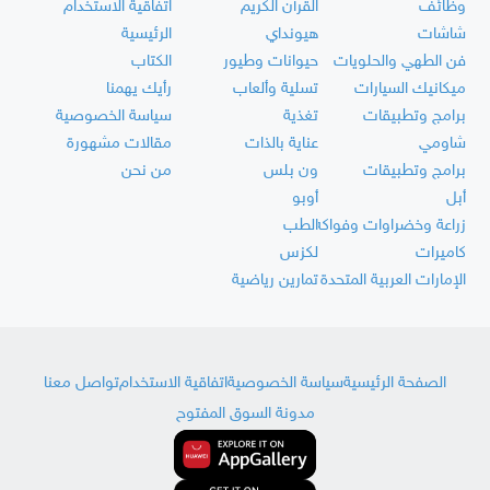
وظائف
القرآن الكريم
اتفاقية الاستخدام
شاشات
هيونداي
الرئيسية
فن الطهي والحلويات
حيوانات وطيور
الكتاب
ميكانيك السيارات
تسلية وألعاب
رأيك يهمنا
برامج وتطبيقات
تغذية
سياسة الخصوصية
شاومي
عناية بالذات
مقالات مشهورة
برامج وتطبيقات
ون بلس
من نحن
أبل
أوبو
زراعة وخضراوات وفواكه
الطب
كاميرات
لكزس
الإمارات العربية المتحدة
تمارين رياضية
الصفحة الرئيسية
سياسة الخصوصية
اتفاقية الاستخدام
تواصل معنا
مدونة السوق المفتوح