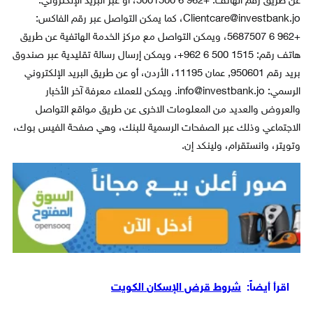
عن طريق رقم الهاتف: +962 6 5001500، أو عبر البريد الإلكتروني:
Clientcare@investbank.jo، كما يمكن التواصل عبر رقم الفاكس:
+962 6 5687507، ويمكن التواصل مع مركز الخدمة الهاتفية عن طريق
هاتف رقم: 1515 500 6 962+، ويمكن إرسال رسالة تقليدية عبر صندوق
بريد رقم 950601, عمان 11195، الأردن، أو عن طريق البريد الإلكتروني
الرسمي: info@investbank.jo. ويمكن للعملاء معرفة آخر الأخبار
والعروض والعديد من المعلومات الاخرى عن طريق مواقع التواصل
الاجتماعي وذلك عبر الصفحات الرسمية للبنك، وهي صفحة الفيس بوك،
وتويتر، وانستقرام، ولينكد إن.
اقرأ أيضاً:
شروط قرض الإسكان الكويت