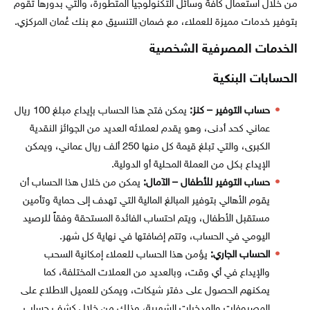
من خلال استعمال كافة وسائل التكنولوجيا المتطورة، والتي بدورها تقوم
بتوفير خدمات مميزة للعملاء، مع ضمان التنسيق مع بنك عُمان المركزي.
الخدمات المصرفية الشخصية
الحسابات البنكية
حساب التوفير – كنز:
يمكن فتح هذا الحساب بإيداع مبلغ 100 ريال
عماني كحد أدنى، وهو يقدم لعملائه العديد من الجوائز النقدية
الكبرى، والتي تبلغ قيمة كل منها 250 ألف ريال عماني، ويمكن
الإيداع بكل من العملة المحلية أو الدولية.
حساب التوفير للأطفال – الآمال:
يمكن من خلال هذا الحساب أن
يقوم الأهالي بتوفير المبالغ المالية التي تهدف إلى حماية وتأمين
مستقبل الأطفال، ويتم احتساب الفائدة المستحقة وفقاً للرصيد
اليومي في الحساب، وتتم إضافتها في نهاية كل شهر.
الحساب الجاري:
يؤمن هذا الحساب للعملاء إمكانية السحب
والإيداع في أي وقت، وبالعديد من العملات المختلفة، كما
يمكنهم الحصول على دفتر شيكات، ويمكن للعميل الاطلاع على
المصروفات والمدخرات الشهرية، وذلك من خلال كشف حساب