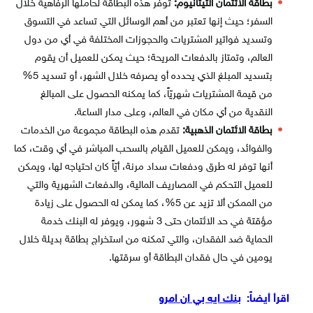
بطاقة الائتمان التيتانيوم:
توفر هذه البطاقة لحاملها الرفاهية خلال
السفر؛ حيث إنها تعتبر من أهم الوسائل التي تساعد في التسوق
وتسديد فواتير المشتريات والحجوزات المختلفة في أي من دول
العالم، وتمتاز بالدفعات المريحة؛ حيث يمكن للعميل أن يقوم
بتسديد المبلغ الذي يحدده أو يصرفه خلال الشهر، أو تسديد 5%
من قيمة المشتريات شهريّاً، كما يمكنه الحصول على المبالغ
النقدية من أي مكان في العالم، وعلى مدار الساعة.
بطاقة الائتمان الذهبية:
تقدم هذه البطاقة مجموعة من الخدمات
والفوائد، ويمكن للعميل القيام بالسحب المباشر في أي وقت، كما
أنها توفر له طرق ودفعات سداد مرنة، أيّاً كان احتياجه لها، ويمكن
للعميل التحكم في المصاريف المالية، والدفعات الشهرية والتي
من الممكن ألا تزيد عن 5%، كما يمكن له الحصول على زيادة
مؤقتة في حد الائتمان حتى 3 شهور، ويوفر له البنك خدمة
الحماية ضد الفقدان، والتي تمكنه من استخراج بطاقة بديلة خلال
يومين في حال فقدان البطاقة أو سرقتها.
اقرأ أيضاً:
بنك ايه بي ان امرو