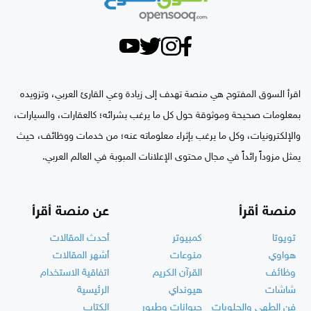
اقرأ السوق المفتوح هي منصة تهدف إلى زيادة وعي القارئ العربي، وتزويده
بمعلومات صحيحة وموثوقة حول كل ما يرغب بشرائه؛ كالعقارات، والسيارات،
والإلكترونيات، وكل ما يرغب بإثراء معلوماته عنه؛ من خدمات ووظائف، حيث
يمثل مزوداً رائداً في مجال محتوى الإعلانات المبوبة في العالم العربي.
منصة أقرأ
عن منصة أقرأ
تويوتا
كمبيوتر
أحدث المقالات
هواوي
منوعات
أشهر المقالات
وظائف
القرآن الكريم
اتفاقية الاستخدام
شاشات
هيونداي
الرئيسية
فن الطهي والحلويات
حيوانات وطيور
الكتاب