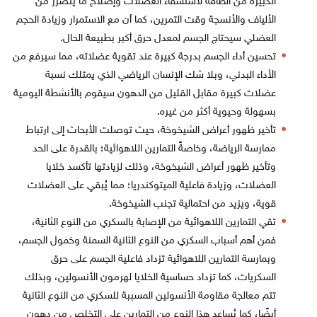
الكبيرة من الطاقة لاستشفاء العضلات وإصلاح ما يتضرر من
الألياف والأنسجة وقت التمرين، كما أن مع الاستمرار وزيادة الحجم
العضلي سيحتاج الجسم لمعدل حرق أكبر بطبيعة الحال.
تحسين أداء الجسم بدرجة كبيرة عند تقوية عضلاته، مما سيرفع من
الأداء البدني، وبلا شك الإنسان الرياضي الذي يمتلك نسبة
عضلات كبيرة مقابل القليل من الدهون سيقوم بالأنشطة اليومية
بسهولة وحيوية أكثر من غيره.
تأخير ظهور أعراض الشيخوخة، حيث توصلت الأبحاث إلى ارتباط
ممارسة الرياضة، وخاصةً التمارين اللاهوائية؛ بالقدرة على الحد
وتأخير ظهور أعراض الشيخوخة، وذلك لزيادتها تأكسد خلايا
العضلات، وزيادة فاعلية الميتوكندريا؛ مما يُبقي على العضلات
قوية، ويزيد من احتمالية تجنب الشيخوخة.
تقي التمارين اللاهوائية من الإصابة بالسكري من النوع الثانية،
فمن أهم أسباب السكري من النوع الثانية السمنة وخمول الجسم،
وبمارسة التمارين اللاهوائية تزداد فاعلية الجسم على حرق
السكريات، كما تزداد حساسية الخلايا لهرمون الأنسولين، وبذلك
تتم معالجة مقاومة الأنسولين المسببة للسكري من النوع الثانية
أيضًا، كما يُساعد هذا النوع من التمارين على التخلص من دهون