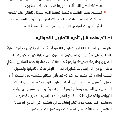
منطقة البطن التي أُثبت دورها في الإصابة بالسكري.
تحسين صحة القلب وضبط ضغط الدم بشكل تلقائي عند تقوية
عضلات الجسم وزيادة نشاطه والتخلص من مرض السمنة أحد
أكثر مسببات أمراض القلب وعدم انضباط ضغط الدم.
نصائح
هامة
قبل
تأدية
التمارين
للاهوائية
بالرغم من أهميتها إلا أن التمارين اللاهوائية يُمكن أن تكون خطيرة، وتؤثر
بالسلب على مؤديها إن لم يكون المُتمرن على دراية كبيرة بكيفية أداء
التمارين بطريقة صحيحة وكيفية متابعة أدائه، فتأدية هذه التمارين بشكلٍ
خاطئ يؤدي إلى إصابات خطيرة، كما أن الإفراط في تأديتها وتحميل
الجسم أوزان أكبر بكثير من قدرته قد يأتي بنتائج عكسية من الممكن أن
تجعل المُتمرن غير قادر على تأدية التمارين الرياضية مرة أخرى، لذا لابد من
الاعتدال في التمرين وتعلم كيفية تأديته جيدًا وعدم التسرع في زيادة
الأوزان، والأفضل إذا كان مُتاح التمرن تحت إشراف مدرب مُحترف
ومُعتمد، كما يجب عدم إتباع إرشادات أي شخص في النادي أو صالة
اللياقة إلا بعد التأكد من أنه مُحترف ومؤهل لتدريب غيره.