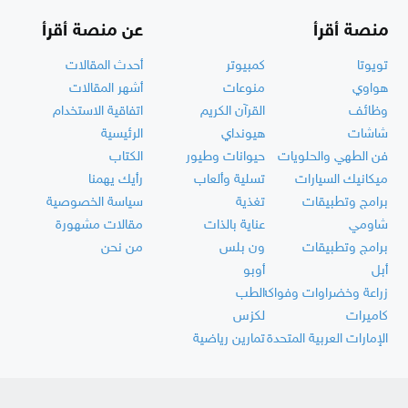
منصة أقرأ
عن منصة أقرأ
تويوتا
كمبيوتر
أحدث المقالات
هواوي
منوعات
أشهر المقالات
وظائف
القرآن الكريم
اتفاقية الاستخدام
شاشات
هيونداي
الرئيسية
فن الطهي والحلويات
حيوانات وطيور
الكتاب
ميكانيك السيارات
تسلية وألعاب
رأيك يهمنا
برامج وتطبيقات
تغذية
سياسة الخصوصية
شاومي
عناية بالذات
مقالات مشهورة
برامج وتطبيقات
ون بلس
من نحن
أبل
أوبو
زراعة وخضراوات وفواكه
الطب
كاميرات
لكزس
الإمارات العربية المتحدة
تمارين رياضية