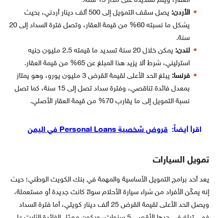
العقار، ويتم تسديده على مدار 15 سنة.
الأردن:
يصل سقف التمويل إلى 500 ألف دينار أردني، بحيث
يشكل ما نسبته 60% من قيمة العقار، وتصل فترة السداد إلى 20
سنة.
لندن:
يمكن خلال 20 سنة تسديد ما قيمته 2.5 مليون جنيه
استرليني، شرط ألا يزيد هذا المبلغ عن 65% من قيمة العقار.
فرنسا:
يبلغ الحد الأعلى لقيمة القرض 3 مليون يورو، وهو يمتاز
بمعدل فائدة تناقصي، وفترة سداد تصل إلى 15 سنة، كما تصل
نسبة التمويل إلى ما يقارب 70% من قيمة العقار الأصلي.
اقرأ أيضاً:
قروض شخصية Personal Loans في اليمن
تمويل السيارات
يعد أحد برامج التمويل الأساسية والمهمة في بنك الكويت الوطني؛ حيث
إنه يمكّن الأفراد من شراء سيارة الأحلام سواءً كانت جديدة أو مستعملة،
ويصل الحد الأعلى لقيمة القرض 25 ألف دينار كويتي، أما فترة السداد
فهي تبلغ في حدها الأقصى 5 سنوات، ويكون معدّل الفائدة الثابت على