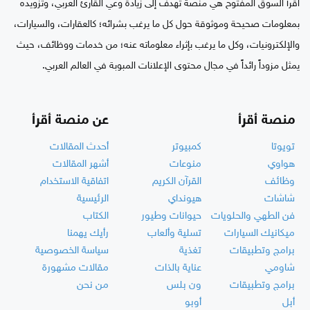
اقرأ السوق المفتوح هي منصة تهدف إلى زيادة وعي القارئ العربي، وتزويده
بمعلومات صحيحة وموثوقة حول كل ما يرغب بشرائه؛ كالعقارات، والسيارات،
والإلكترونيات، وكل ما يرغب بإثراء معلوماته عنه؛ من خدمات ووظائف، حيث
يمثل مزوداً رائداً في مجال محتوى الإعلانات المبوبة في العالم العربي.
منصة أقرأ
عن منصة أقرأ
تويوتا
كمبيوتر
أحدث المقالات
هواوي
منوعات
أشهر المقالات
وظائف
القرآن الكريم
اتفاقية الاستخدام
شاشات
هيونداي
الرئيسية
فن الطهي والحلويات
حيوانات وطيور
الكتاب
ميكانيك السيارات
تسلية وألعاب
رأيك يهمنا
برامج وتطبيقات
تغذية
سياسة الخصوصية
شاومي
عناية بالذات
مقالات مشهورة
برامج وتطبيقات
ون بلس
من نحن
أبل
أوبو