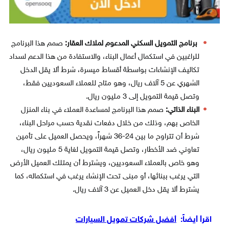
برنامج التمويل السكني المدعوم لملاك العقار:
صمم هذا البرنامج
للراغبين في استكمال أعمال البناء، والاستفادة من هذا الدعم لسداد
تكاليف الإنشاءات بواسطة أقساط ميسرة، شرط ألا يقل الدخل
الشهري عن 5 آلاف ريال، وهو متاح للعملاء السعوديين فقط،
وتصل قيمة التمويل إلى 3 مليون ريال.
البناء الذاتي:
صمم هذا البرنامج لمساعدة العملاء في بناء المنزل
الخاص بهم، وذلك من خلال دفعات نقدية حسب مراحل البناء،
شرط أن تتراوح ما بين 24-36 شهراً، ويحصل العميل على تأمين
تعاوني ضد الأخطار، وتصل قيمة التمويل لغاية 5 مليون ريال،
وهو خاص بالعملاء السعوديين، ويشترط أن يمتلك العميل الأرض
التي يرغب ببنائها، أو مبنى تحت الإنشاء يرغب في استكماله، كما
يشترط ألا يقل دخل العميل عن 3 آلاف ريال.
اقرأ أيضاً:
أفضل شركات تمويل السيارات