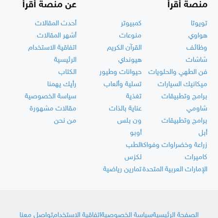
منصة أقرأ
عن منصة أقرأ
تويوتا
كمبيوتر
أحدث المقالات
هواوي
منوعات
أشهر المقالات
وظائف
القرآن الكريم
اتفاقية الاستخدام
شاشات
هيونداي
الرئيسية
فن الطهي والحلويات
حيوانات وطيور
الكتاب
ميكانيك السيارات
تسلية وألعاب
رأيك يهمنا
برامج وتطبيقات
تغذية
سياسة الخصوصية
شاومي
عناية بالذات
مقالات مشهورة
برامج وتطبيقات
ون بلس
من نحن
أبل
أوبو
زراعة وخضراوات وفواكه
الطب
كاميرات
لكزس
الإمارات العربية المتحدة
تمارين رياضية
الصفحة الرئيسية
سياسة الخصوصية
اتفاقية الاستخدام
تواصل معنا