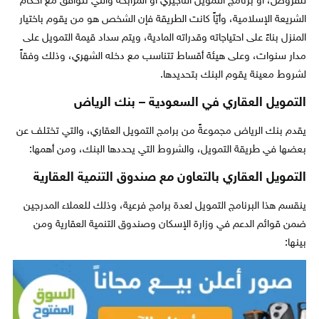
للقروض، أو برنامج التمويل التأجيري أو المرابحة والتي تتوافق مع أحكام
الشريعة الإسلامية، وأيّاً كانت الطريقة فإن الشخص هو من يقوم باختيار
المنزل بناءً على احتياجاته وقدراته المادية، ويتم سداد قيمة التمويل على
مدار سنوات، وعلى هيئة أقساط تتناسب مع دخله الشهري، وذلك وفقاً
لشروط معينة يقوم البنك بتحديدها.
التمويل العقاري في السعودية – بنك الرياض
يقدم بنك الرياض مجموعةً من برامج التمويل العقاري، والتي تختلف عن
بعضها في طريقة التمويل، والشروط التي يحددها البنك، ومن أهمها:
التمويل العقاري بالتعاون مع صندوق التنمية العقارية
ينقسم هذا البرنامج التمويل لعدة برامج فرعية، وذلك للعملاء المدرجين
ضمن قوائم الدعم في وزارة الإسكان وصندوق التنمية العقارية ومن
بينها: