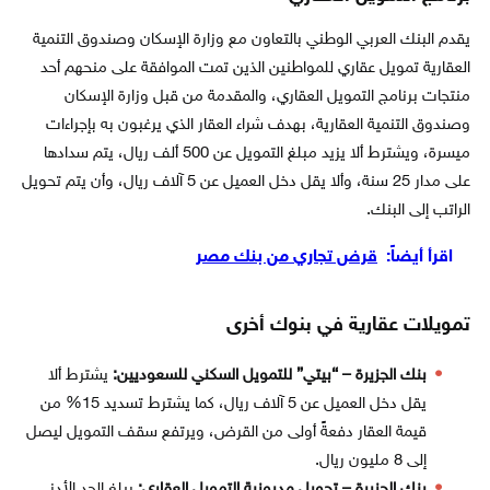
يقدم البنك العربي الوطني بالتعاون مع وزارة الإسكان وصندوق التنمية
العقارية تمويل عقاري للمواطنين الذين تمت الموافقة على منحهم أحد
منتجات برنامج التمويل العقاري، والمقدمة من قبل وزارة الإسكان
وصندوق التنمية العقارية، بهدف شراء العقار الذي يرغبون به بإجراءات
ميسرة، ويشترط ألا يزيد مبلغ التمويل عن 500 ألف ريال، يتم سدادها
على مدار 25 سنة، وألا يقل دخل العميل عن 5 آلاف ريال، وأن يتم تحويل
الراتب إلى البنك.
اقرأ أيضاً:
قرض تجاري من بنك مصر
تمويلات عقارية في بنوك أخرى
بنك الجزيرة – “بيتي” للتمويل السكني للسعوديين:
يشترط ألا
يقل دخل العميل عن 5 آلاف ريال، كما يشترط تسديد 15% من
قيمة العقار دفعةً أولى من القرض، ويرتفع سقف التمويل ليصل
إلى 8 مليون ريال.
بنك الجزيرة – تحويل مديونية التمويل العقاري:
يبلغ الحد الأدنى