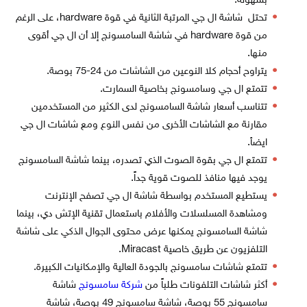
بسهولة.
تحتل شاشة ال جي المرتبة الثانية في قوة hardware، على الرغم
من قوة hardware في شاشة السامسونج إلا أن ال جي أقوى
منها.
يتراوح أحجام كلا النوعين من الشاشات من 24-75 بوصة.
تتمتع ال جي وسامسونج بخاصية السمارت.
تتناسب أسعار شاشة السامسونج لدى الكثير من المستخدمين
مقارنة مع الشاشات الأخرى من نفس النوع ومع شاشات ال جي
ايضٱ.
تتمتع ال جي بقوة الصوت الذي تصدره، بينما شاشة السامسونج
يوجد فيها منافذ للصوت قوية جداً.
يستطيع المستخدم بواسطة شاشة ال جي تصفح الإنترنت
ومشاهدة المسلسلات والأفلام باستعمال تقنية الإتش دي، بينما
شاشة السامسونج يمكنها عرض محتوى الجوال الذكي على شاشة
التلفزيون عن طريق خاصية Miracast.
تتمتع شاشات سامسونج بالجودة العالية والإمكانيات الكبيرة.
أكثر شاشات التلفونات طلباً من
شركة سامسونج
شاشة
سامسونج 55 بوصة، شاشة سامسونج 49 بوصة، شاشة