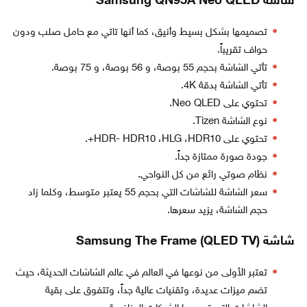
شاشة Samsung QN95A Neo QLED
تصميمها بشكل بسيط وأنيق، كما أنها تاتي مع حامل صلب ودون
حواف تقريباً.
تأتي الشاشة بحجم 55 بوصة، و 56 بوصة، و 75 بوصة.
تأتي الشاشة بدقة 4K.
تحتوي على Neo QLED.
نوع الشاشة Tizen.
تحتوي على HDR- HDR10 ،HLG ،HDR10+.
جودة صورة ممتازة جداً.
نظام صوتي رائع من كل النواحي.
سعر الشاشة للشاشات التي بحجم 55 يعتبر متوسط، وكلما زاد
حجم الشاشة، يزيد سعرها.
شاشة (Samsung The Frame (QLED TV
تعتبر الأولى من نوعها في العالم في عالم الشاشات الحديثة، حيث
تضم ميزات عديدة، وتقنيات عالية جداً، وتتفوق على بقية