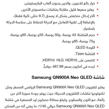
خيار رائع للاعبين، والذين يحبون ألعاب البلايستيشن.
يعتبر سعرها قليل مقارنة بشاشات سامسونج الأخرى.
تأخر إدخال منخفض بشكل لا يصدق (9.7 مللي ثانية فقط)،
بالإضافة إلى تقنية التعامل مع الحركة للحفاظ على سلاسة الحركة
باستمرار.
حجم الشاشة: 43 بوصة، و50 بوصة، 55و بوصة، 65و بوصة،
و75 بوصة، 85و بوصة.
اللوحة QLED.
الشاشة Tizen.
تتضمن على HDR10 HLG HDR10.
تجده في أمازون بسعر 467.99 دولاراً.
شاشة Samsung QN900A Neo QLED
يعتبر تلفزيون Samsung QN900A Neo QLED الرياضي المصغر يمثل
تكنولوجيا شاشات التلفزيون الحديثة؛ حيث يوفر جودة صورة أكثر من
رائعة، مع اللون والسطوع. وتبلغ سماكة مصابيح ليد المصغرة في شاشة
Samsung QN900A Neo QLED حوالي 1/40؛ ما يعني أنه من الممكن