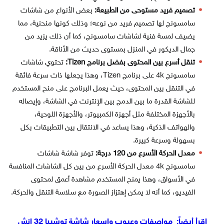
تصميم فريد مستوحى من الطبيعة:
بعض الأنواع من شاشات
سامسونج لها تصميم فريد من نوعه؛ وذلك كونها منحنية، مما
يضيف لمسة فنية لشاشات سامسونج، كما أن ذلك يزيد من
جمال الديكور في المنزل بمستوى حديث من الأناقة.
تنقل أسرع بين المحتوى بفضل برنامج Tizen:
تحتوي شاشات
سامسونج 4k على برنامج Tizen، وهذا يجعلها ذات سرعة فائقة
في التنقل بين المحتوى، حيث يعمل البرنامج على منح المستخدم
للشاشة القدرة ما بين الدمج بين الإنترنت في الشاشة، وإيصاله
بالأجهزة المختلفة مثل أجهزة الكمبيوتر، والأجهزة اللوحية،
والهواتف الذكية، وهذا يساعد في الانتقال بين التطبيقات بكل
بسهولة وسرعة كبيرة.
معدل الحركة الأسرع من 120 درجة:
توفر شاشة شاشات
سامسونج 4k معدل الحركة الأسرع من بين كل الشاشات المنافسة
في الأسواق، وهذا يمنح المستخدم مشاهدة أعمق لمحتوى
الفيديو، كما أنه لا يمكن إهتزاز الصورة مع سلاسة التنقل والحركة.
اقرأ أيضاً:
مواصفات وعيوب واسعار شاشة توشيبا 32 انش