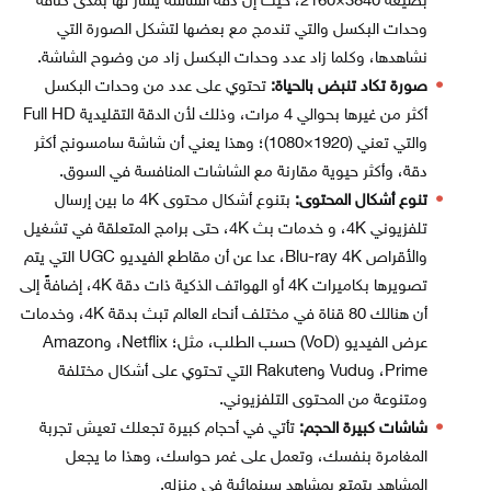
بصيغة 3840×2160، حيث إن دقة الشاشة يشار لها بمدى كثافة
وحدات البكسل والتي تندمج مع بعضها لتشكل الصورة التي
نشاهدها، وكلما زاد عدد وحدات البكسل زاد من وضوح الشاشة.
صورة تكاد تنبض بالحياة:
تحتوي على عدد من وحدات البكسل
أكثر من غيرها بحوالي 4 مرات، وذلك لأن الدقة التقليدية Full HD
والتي تعني (1920×1080)؛ وهذا يعني أن شاشة سامسونج أكثر
دقة، وأكثر حيوية مقارنة مع الشاشات المنافسة في السوق.
تنوع أشكال المحتوى:
بتنوع أشكال محتوى 4K ما بين إرسال
تلفزيوني 4K، و خدمات بث 4K، حتى برامج المتعلقة في تشغيل
والأقراص Blu-ray 4K، عدا عن أن مقاطع الفيديو UGC التي يتم
تصويرها بكاميرات 4K أو الهواتف الذكية ذات دقة 4K، إضافةً إلى
أن هنالك 80 قناة في مختلف أنحاء العالم تبث بدقة 4K، وخدمات
عرض الفيديو (VoD) حسب الطلب، مثل؛ Netflix، وAmazon
Prime، وVudu وRakuten التي تحتوي على أشكال مختلفة
ومتنوعة من المحتوى التلفزيوني.
شاشات كبيرة الحجم:
تأتي في أحجام كبيرة تجعلك تعيش تجربة
المغامرة بنفسك، وتعمل على غمر حواسك، وهذا ما يجعل
المشاهد يتمتع بمشاهد سينمائية في منزله.