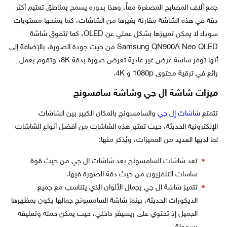
جمع آلاف المصابح المصغرة معاً، وهذا بدوره يسمح بمناطق تعتيم أكثر
دقة في هذه الشاشة مقارنة بغيرها من الشاشات، كما يمنحها مستويات
سوداء لا يمكن تمييزها بشكل عملي عن OLED، كما تتفوق شاشة
Samsung QN900A Neo QLED من حيث جودة الصورة، بالإضافة إلى
أنها توفر شاشة عرض غير عادية تعرض صورة بدقة 8K، وتقوم بعمل
رائع في ترقية محتوى 1080p و 4K.
ميزات شاشة ال جي وشاشة سامسونج
تتمتع
شاشات إل جي
والسامسونج بالمكان الكبير بين الشاشات
الإلكترونية الحديثة، حيث تعتبر هذه الشاشات من أفضل أنواع الشاشات
لما لديها العديد من المميزات، ويُذكر منها:
تعد شاشات السامسونج بعد شاشات ال جي من حيث قوة
شاشات التلفزيون من حيث دقة الصورة فيها.
تتميز شاشة ال جي بجمال الألوان الذي يتناسب مع جميع
الديكورات الحديثة، بينما شاشة السامسونج جمالها يكون بمظهرها
الجميل إذ تحتوي على ريسيفر داخلي، حيث يمكن حمله وتعليقه