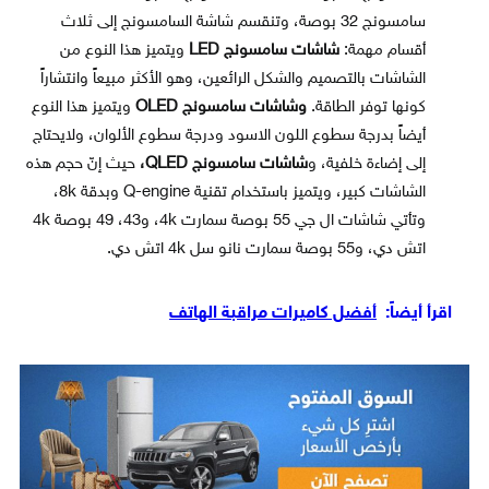
سامسونج 32 بوصة، وتنقسم شاشة السامسونج إلى ثلاث
أقسام مهمة:
شاشات سامسونج LED
ويتميز هذا النوع من
الشاشات بالتصميم والشكل الرائعين، وهو الأكثر مبيعاً وانتشاراً
كونها توفر الطاقة.
وشاشات سامسونج OLED
ويتميز هذا النوع
أيضاً بدرجة سطوع اللون الاسود ودرجة سطوع الألوان، ولايحتاج
إلى إضاءة خلفية، و
شاشات سامسونج QLED،
حيث إنّ حجم هذه
الشاشات كبير، ويتميز باستخدام تقنية Q-engine وبدقة 8k،
وتأتي شاشات ال جي 55 بوصة سمارت 4k، و43، 49 بوصة 4k
اتش دي، و55 بوصة سمارت نانو سل 4k اتش دي.
اقرأ أيضاً:
أفضل كاميرات مراقبة الهاتف