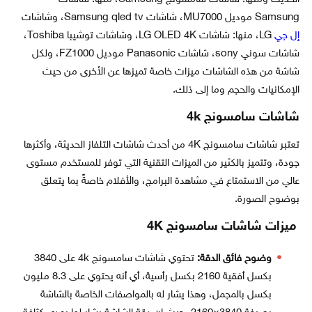
Samsung موديل MU7000، شاشات Samsung qled tv، وشاشات
إل جي
LG، منها: شاشات LG OLED 4K، وشاشات توشيبا Toshiba،
شاشات سوني sony، شاشات Panasonic موديل FZ1000، ولكل
شاشة من هذه الشاشات ميزات خاصة تميزها عن الأخرى من حيث
الإمكانيات والحجم وما إلى ذلك.
شاشات سامسونج 4k
تعتبر شاشات سامسونج 4K من أحدث شاشات التلفاز الحديثة، وأكثرها
جودة، وتتميز بالكثير من الميزات التقنية التي توفر للمستخدم مستوى
عالي من الاستمتاع في مشاهدة البرامج، والأفلام خاصةً بما يتعلق
بوضوح الصورة.
ميزات شاشات سامسونج 4K
وضوح فائق الدقة:
تحتوي شاشات سامسونج 4k على 3840
بكسل أفقية 2160 بكسل رأسية، أي أنه يحتوي على 8.3 مليون
بكسل بالمجمل، وهذا يشار له بالمواصفات الخاصة بالشاشة