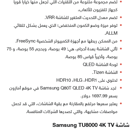
تضم مجموعة متنوعة من التقنيات التي تجعل منها خياراً قوياً
كجهاز تلفزيون للألعاب.
تضم معدل التحديث المتغير للشاشة VRR.
توفر ميزة وضع الكمون المنخفض؛ الذي يعمل بشكل تلقائي
ALLM.
من الممكن ربطها مع أجهزة الكمبيوتر الشخصية FreeSync.
تأتي الشاشة بعدة أحجام، هي: 49 بوصة، وبحجم 55 بوصة، و 75
بوصة، وأخيراً قياس 85 بوصة.
لوحة الشاشة QLED
الشاشة Tizen.
تحتوي على HDR10 ،HLG ،HDR1
تجد شاشة Samsung Q80T QLED 4K TV في موقع أمازون
بسعر 1697.99 دولار.
يعتبر سعرها مرتفع بالمقارنة مع بقية الشاشات، التي قد تحمل
مواصفات مشابهة، والتي تصدرها الشركات المنافسة.
شاشة Samsung TU8000 4K TV