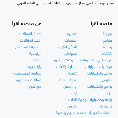
يمثل مزوداً رائداً في مجال محتوى الإعلانات المبوبة في العالم العربي.
منصة أقرأ
عن منصة أقرأ
تويوتا
كمبيوتر
أحدث المقالات
هواوي
منوعات
أشهر المقالات
وظائف
القرآن الكريم
اتفاقية الاستخدام
شاشات
هيونداي
الرئيسية
فن الطهي والحلويات
حيوانات وطيور
الكتاب
ميكانيك السيارات
تسلية وألعاب
رأيك يهمنا
برامج وتطبيقات
تغذية
سياسة الخصوصية
شاومي
عناية بالذات
مقالات مشهورة
برامج وتطبيقات
ون بلس
من نحن
أبل
أوبو
زراعة وخضراوات وفواكه
الطب
كاميرات
لكزس
الإمارات العربية المتحدة
تمارين رياضية