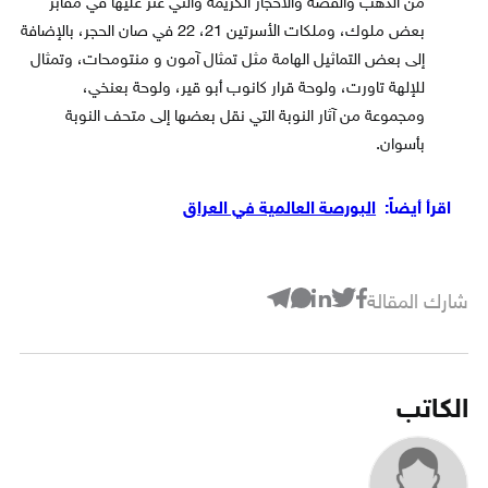
من الذهب والفضة والأحجار الكريمة والتي عثر عليها في مقابر
بعض ملوك، وملكات الأسرتين 21، 22 في صان الحجر، بالإضافة
إلى بعض التماثيل الهامة مثل تمثال آمون و منتومحات، وتمثال
للإلهة تاورت، ولوحة قرار كانوب أبو قير، ولوحة بعنخي،
ومجموعة من آثار النوبة التي نقل بعضها إلى متحف النوبة
بأسوان.
اقرأ أيضاً:
البورصة العالمية في العراق
شارك المقالة
الكاتب