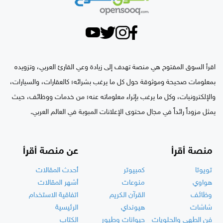
اقرأ السوق المفتوح هي منصة تهدف إلى زيادة وعي القارئ العربي، وتزويده
بمعلومات صحيحة وموثوقة حول كل ما يرغب بشرائه؛ كالعقارات، والسيارات،
والإلكترونيات، وكل ما يرغب بإثراء معلوماته عنه؛ من خدمات ووظائف، حيث
يمثل مزوداً رائداً في مجال محتوى الإعلانات المبوبة في العالم العربي.
منصة أقرأ
عن منصة أقرأ
تويوتا
كمبيوتر
أحدث المقالات
هواوي
منوعات
أشهر المقالات
وظائف
القرآن الكريم
اتفاقية الاستخدام
شاشات
هيونداي
الرئيسية
فن الطهي والحلويات
حيوانات وطيور
الكتاب