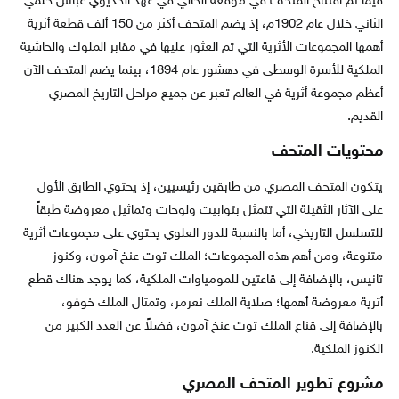
فيما تم افتتاح المتحف في موقعه الحالي في عهد الخديوي عباس حلمي
الثاني خلال عام 1902م، إذ يضم المتحف أكثر من 150 ألف قطعة أثرية
أهمها المجموعات الأثرية التي تم العثور عليها في مقابر الملوك والحاشية
الملكية للأسرة الوسطى في دهشور عام 1894، بينما يضم المتحف الآن
أعظم مجموعة أثرية في العالم تعبر عن جميع مراحل التاريخ المصري
القديم.
محتويات المتحف
يتكون المتحف المصري من طابقين رئيسيين، إذ يحتوي الطابق الأول
على الآثار الثقيلة التي تتمثل بتوابيت ولوحات وتماثيل معروضة طبقاً
للتسلسل التاريخي، أما بالنسبة للدور العلوي يحتوي على مجموعات أثرية
متنوعة، ومن أهم هذه المجموعات؛ الملك توت عنخ آمون، وكنوز
تانيس، بالإضافة إلى قاعتين للمومياوات الملكية، كما يوجد هناك قطع
أثرية معروضة أهمها؛ صلاية الملك نعرمر، وتمثال الملك خوفو،
بالإضافة إلى قناع الملك توت عنخ آمون، فضلاً عن العدد الكبير من
الكنوز الملكية.
مشروع تطوير المتحف المصري