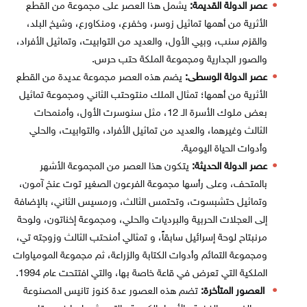
عصر الدولة القديمة:
يشمل هذا العصر على مجموعة من القطع
الأثرية من أهمها تماثيل زوسر، وخفرع، ومنكاورع، وشيخ البلد،
والقزم سنب، وبيي الأول، والعديد من التوابيت، وتماثيل الأفراد،
والصور الجدارية ومجموعة الملكة حتب حرس.
عصر الدولة الوسطى:
يضم هذه العصر مجموعة عديدة من القطع
الأثرية من أهمها؛ تمثال الملك منتوحتب الثاني ومجموعة تماثيل
بعض ملوك الأسرة الـ 12، مثل سنوسرت الأول، وأمنمحات
الثالث وغيرهما، والعديد من تماثيل الأفراد، والتوابيت، والحلي
وأدوات الحياة اليومية.
عصر الدولة الحديثة:
يتكون هذا العصر من المجموعة الأشهر
بالمتحف، وعلى رأسها مجموعة الفرعون الصغير توت عنخ آمون،
وتماثيل حتشبسوت، وتحتمس الثالث، ورمسيس الثاني، بالإضافة
إلى العجلات الحربية والبرديات والحلي، ومجموعة إخناتون، ولوحة
مرنبتاح لوحة إسرائيل سابقاً، و تمثالي أمنحتب الثالث وزوجته تي،
ومجموعة التمائم وأدوات الكتابة والزراعة، ثم مجموعة المومياوات
الملكية التي تعرض في قاعة خاصة بها، والتي افتتحت عام 1994.
العصور المتأخرة:
تضم هذه العصور عدة كنوز تانيس المصنوعة