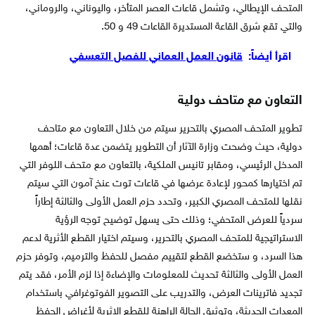
المتحف الإيطالي، وتشمل قاعات العصر المتأخر، واليوناني، والروماني،
والتي تقع شرق القاعة المستديرة القاعات 49 و 50.
اقرأ أيضاً:
قانون العمل العماني للفصل التعسفي
التعاون مع متاحف دولية
تطوير المتحف المصري بالتحرير سيتم من خلال التعاون مع متاحف
دولية، حيث وضحت وزارة الآثار أن التطوير يتضمن عدة قاعات؛ أهمها
المدخل الرئيسي، ومقابر تانيس الملكية، بالتعاون مع متحف اللوفر التي
تم اختيارها كمحور لإعادة عرضها في قاعات توت عنخ آمون التي سيتم
نقلها للمتحف المصري الكبير، وتحدد حزم العمل الأولى والثالثة إطاراً
سردياً للعرض المتحفي؛ وذلك حتى يسهل توضيح توجه الرؤية
الاستراتيجية للمتحف المصري بالتحرير، وسيتم اختيار القطع الأثرية لدعم
هذا السرد، و ستخضع القطع لتقييم مفصل للحفظ والترميم، وتوفر حزم
العمل الأولى والثالثة تحديث للمعلومات والإضاءة إذا لزم الأمر، فقد يتم
تجديد فاترينات العرض، والتدريب على التصوير الفوتوغرافي باستخدام
المعدات الحديثة، وتوثيق الحالة الراهنة للقطع الاثرية لأغراض الحفظ