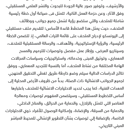
والأرشيف، وتوفير صور عالية الجودة للبحوث والنشر العلمي المستقبلي،
وفق الآثار، وعن حزمة العمل الثانية، تتمثل فى صياغة أول خطة رئيسية
شاملة للمتحف والتي ستضع رؤية تشمل جميع جوانب ووظائف
المتحف، حيث يمثل هذا المخطط قاعدة الأساس؛ لتقديم ملف مستقبلي
إلى اليونسكو لإدراج المتحف على قائمة التراث العالمي، إذ تتضمن الخطة
الرئيسية، والرؤية الإستراتيجية، والأهداف، والرسالة المستقبلية للمتحف،
وسيناريو العرض، وإطار عمل مفصل وتوصيات للترميم والمسح
المعماري، وتوثيق المبنى وخدماته، واستراتيجيات وسياسات المجالات
الهامة المختلفة من نشاط المتحف، أما بالنسبة للتجديد المعماري، ووفق
نتائج الدراسات الحالية سيتم وضع خارطة طريق تغطي التحقيق المنهجي
لجميع الجوانب الانشائية ذات الصلة، بدءاً من ظروف الأرض المحلية إلى
المعدات الفنية، كما يجب تحديد الاحتياجات الانشائية للمتحف باعتبارها
أساس التخطيط المستقبلي، وسيتضمن المفهوم توصيات ومعالجة
العناصر التي تتمثل بالزلازل، والحماية من الحرائق، والمناخ الداخلي،
والحماية من السرقة، والإضاءة، وإمكانية الوصول للأفراد ذوي الاحتياجات
الخاصة، بالإضافة إلي توصيات بشأن التطوير الإنشائي للمحيط المباشر
المبني التاريخي.