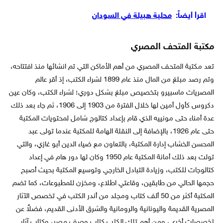
اقرأ أيضاً:
محلية هبيلة في السودان
مكتبة المتحف المصري
تعد مكتبة المتحف المصري من أهم الأماكن التي تم انشائها منذ افتتاحه،
وتم رصد مبلغ من المال منذ عام 1899 لشراء الكتب، إذ أقر عالم
المصريات ماسبيرو بتخصيص مبلغ بشكل دوري؛ لشراء الكتب، وكان عين
دكروس كأول أمين لها خلال الفترة من 1903 إلى 1906، ثم جاء بعد ذلك
عدة أمناء حتى مونييه الذي قام بإعداد كتالوج شامل لمحتويات المكتبة
حتى عام 1926، بالإضافة إلى النقلة الهامة للمكتبة عندما تولى عبد
المحسن الخشاب إدارة المكتبة، بالتعاون مع ضياء الدين أبو غازي، والتي
تولت بعد ذلك أمانة المكتبة عام 1950 وكان لها دور هام في إعداد
كتالوجات للكتب، وزيادة التبادل الخارجي وتوسيع المكتبة بحيث أصبح
حجمها الحالي من طابقين، وقاعتي اطلاع، ومخزن للمطبوعات، كما تضم
المكتبة أكثر من 50 ألف كتاب ومجلد من أندر الكتب في تخصص الآثار
المصرية القديمة واليونانية والرومانية والشرق الأدنى القديم، فضلاً عن
تخصصات أخرى، ومن أهم تلك الكتب كتاب وصف مصر، وكتاب آثار