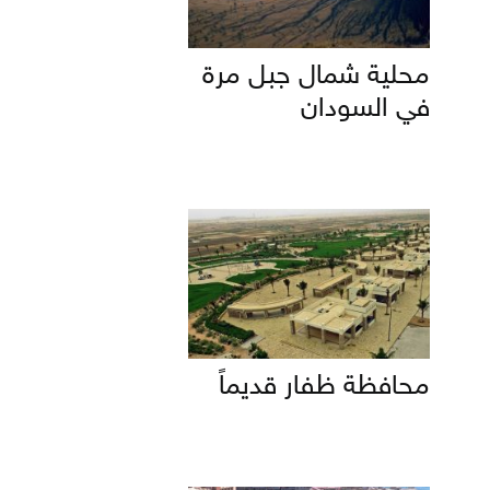
محلية شمال جبل مرة
في السودان
محافظة ظفار قديماً