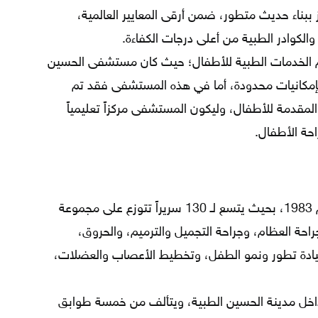
بناء حديث متطور، ضمن أرقى المعايير العالمية،
 والكوادر الطبية من أعلى درجات الكفاءة.
الخدمات الطبية للأطفال؛ حيث كان مستشفى الحسين
 طفل سنويّاً بإمكانيات محدودة، أما في هذه المستشفى فقد تم
ة المقدمة للأطفال، وليكون المستشفى مركزاً تعليمياً
حة الأطفال.
تأسس هذا المركز في المدينة الطبية عام 1983، بحيث يتسع لـ 130 سريراً تتوزع على مجموعة
جراحة العظام، وجراحة التجميل والترميم، والحروق،
عيادة تطور ونمو الطفل، وتخطيط الأعصاب والعضلات،
قع داخل مدينة الحسين الطبية، ويتألف من خمسة طوابق