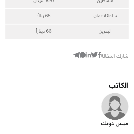
فلسطين
820 شيكل
سلطنة عمان
65 ريالاً
البحرين
66 ديناراً
شارك المقالة
الكاتب
ميس دويك