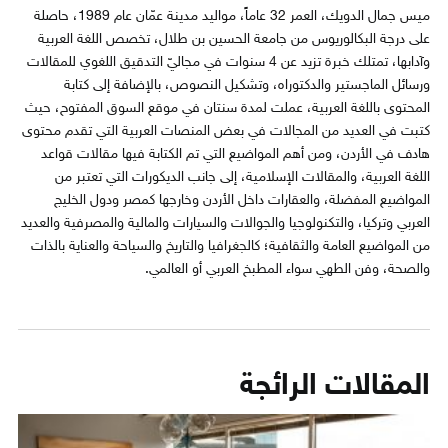
ميس جمال الدويك، العمر 32 عاماً، مواليد مدينة عمّان عام 1989، حاصلة
على درجة البكالوريوس من جامعة الحسين بن طلال، تخصص اللغة العربية
وآدابها، تمتلك خبرة تزيد عن 4 سنوات في مجاليّ التدقيق اللغوي للمقالات
ورسائل الماجستير والدكتوراه، وتشكيل النصوص، بالإضافة إلى كتابة
المحتوى باللغة العربية، عملت لمدة سنتان في موقع السوق المفتوح، حيث
كتبت في العديد من المجالات في بعض المنصات العربية التي تقدم محتوى
هادف في الأردن، ومن أهم المواضيع التي تم الكتابة فيها مقالات قواعد
اللغة العربية، والمقالات الإسلامية، إلى جانب الديكورات التي تعتبر من
المواضيع المفضلة، والعقارات داخل الأردن وخارجها كمصر ودول الخليج
العربي وتركيا، والتكنولوجيا والجوالات والسيارات والمالية والمصرفية والعديد
من المواضيع العامة والثقافية؛ كالجغرافيا والتاريخ والسياحة والعناية بالذات
والصحة، وفن الطهي سواء المطبخ العربي أو العالمي.
المقالات الرائجة