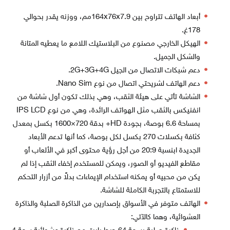
أبعاد الهاتف تتراوح بين 164x76x7.9مم، ووزنه يقدر بحوالي
178غ.
الهيكل الخارجي مصنوع من البلاستيك اللامع ما يعطيه المتانة
والشكل الجميل.
دعم شبكات الاتصال من الجيل 2G+3G+4G.
دعم الهاتف لشريحتي اتصال من نوع Nano Sim.
الشاشة تأتي على هيئة الثقب، وهي بذلك تكون أول شاشة من
انفنيكس بالثقب مثل الهواتف الرائدة، وهي من نوع IPS LCD
بمساحة 6.6 بوصة، بجودة HD+ بدقة 720×1600 بكسل بمعدل
كثافة بكسلات 270 بكسل لكل بوصة، كما أنها تدعم الأبعاد
الجديدة ابنسبة 20:9 من أجل رؤية محتوى أكبر في الألعاب أو
مقاطع الفيديو أو الصور، ويمكن للمستخدم إخفاء الثقب إذا لم
يكن من محبيه أو يمكنه استخدام الإيماءات بدلاً من أزرار التحكم
للاستمتاع بالتجربة الكاملة للشاشة.
الهاتف متوفر في الأسواق بإصدارين من الذاكرة الصلبة والذاكرة
العشوائية، وهما كالآتي: