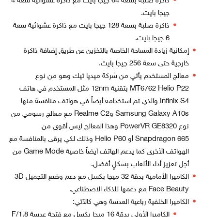
ذاكرة صلبة بسعة 64 جيجا بايت مع ذاكرة عشوائية سعة 4
جيجا بايت.
ذاكرة صلبة بسعة 128 جيجا بايت مع ذاكرة عشوائية سعة
6 جيجا بايت.
إمكانية زيادة المساحة الخاصة بالتخزين عن طريق إضافة ذاكرة
خارجية حتى سعة 256 جيجا بايت.
معالج المستخدم يأتي من شركة ميديا تيك وهو من نوع
MT6762 Helio P22 بتقنية 12nm مثل المستخدم في هاتف
Infinix S4 والذي تم استخدامه أيضاً في هواتف منافسة منها
Samsung Galaxy A10s وRealme C2 مع معالج رسومي من
نوع PowerVR GE8320 وهذا المعالج ليس أقوى من
Snapdragon 665 أو Helio P60 وذلك لكي يرقى بالمنافسة مع
الهواتف الأخرى كما يدعم الهاتف أيضاً خاصية Game Mode من
أجل تعزيز أداء الألعاب بشكلٍ أفضل.
الكاميرا الأمامية بدقة 32 ميجا بكسل مع دعم وضع التجميل 3D
Face Beauty مع دعمها للذكاء الاصطناعي.
الكاميرا الخلفية رباعية العدسة وهي كالآتي:
الكاميرا الأولى بدقة 16 ميجا بكسل مع فتحة عدسة F/1.8