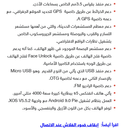
دعم منفذ بقياس 3.5مم الخاص بسماعات الأذن.
دعم الخرائط عن طريق خاصية GPS لتحديد الموقع الجغرافي، مع
دعمه خاصية A GPS.
دعم معظم المستشعرات الحديثة، والتي من أهمها مستشعر
التسارع والقرب والبوصلة ومستشعر الجيروسكوب الخاص
بتشغيل نظارات الواقع الافتراضي.
دعم مستشعر البصمة الموجود في ظهر الهاتف، كما أنه يدعم
خاصية فتح الهاتف عن طريق خاصية Face Unlock لفتح الهاتف
عن طريق الوجه باستخدام الكاميرا الأمامية.
دعم منفذ USB الذي يأتي من النوع القديم وهو Micro USB
بالإصدار الثاني مع دعمه لخاصية OTG.
دعم خاصية الراديو FM.
يأتي هاتف انفنكس s5 ببطارية كبيرة سعة 4000 مللي أمبير.
العمل بنظام تشغيل Android 9.0 Pie مع واجهة XOS V5.5.2.
توفر الهاتف بكل من اللون الأزرق والبنفسجي والأسود.
اقرأ أيضاً:
إيقاف ضوء الفلاش عند الاتصال