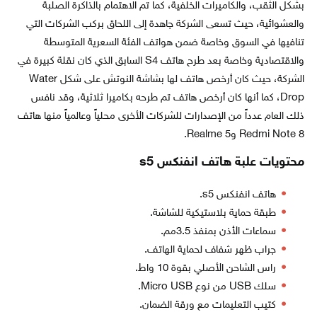
بشكل الثقب، والكاميرات الخلفية، كما تم الاهتمام بالذاكرة الصلبة
والعشوائية، حيث تسعى الشركة جاهدة إلى اللحاق بركب الشركات التي
تنافيها في السوق وخاصة ضمن هواتف الفئة السعرية المتوسطة
والاقتصادية وخاصة بعد طرح هاتف S4 السابق الذي كان نقلة كبيرة في
الشركة، حيث كان أرخص هاتف لها بشاشة النوتش على شكل Water
Drop، كما أنها كان أرخص هاتف تم طرحه بكاميرا ثلاثية، وقد نافس
ذلك العام عدداً من الإصدارات للشركات الأخرى محلياً وعالمياً منها هاتف
Redmi Note 8 وRealme 5.
محتويات علبة هاتف انفنكس s5
هاتف انفنكس s5.
طبقة حماية بلاستيكية للشاشة.
سماعات الأذن بمنفذ 3.5مم.
جراب ظهر شفاف لحماية الهاتف.
راس الشاحن الأصلي بقوة 10 واط.
سلك USB من نوع Micro USB.
كتيب التعليمات مع ورقة الضمان.