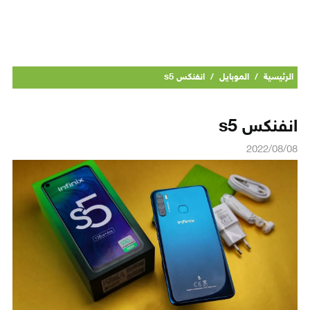
الرئيسية
/
الموبايل
/
انفنكس s5
انفنكس s5
2022/08/08