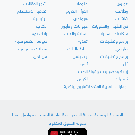
هواوي
منوعات
أشهر المقالات
وظائف
القرآن الكريم
اتفاقية الاستخدام
شاشات
هيونداي
الرئيسية
فن الطهي والحلويات
حيوانات وطيور
الكتاب
ميكانيك السيارات
تسلية وألعاب
رأيك يهمنا
برامج وتطبيقات
تغذية
سياسة الخصوصية
شاومي
عناية بالذات
مقالات مشهورة
برامج وتطبيقات
ون بلس
من نحن
أبل
أوبو
زراعة وخضراوات وفواكه
الطب
كاميرات
لكزس
الإمارات العربية المتحدة
تمارين رياضية
الصفحة الرئيسية
سياسة الخصوصية
اتفاقية الاستخدام
تواصل معنا
مدونة السوق المفتوح