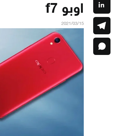
اوبو f7
2021/03/15