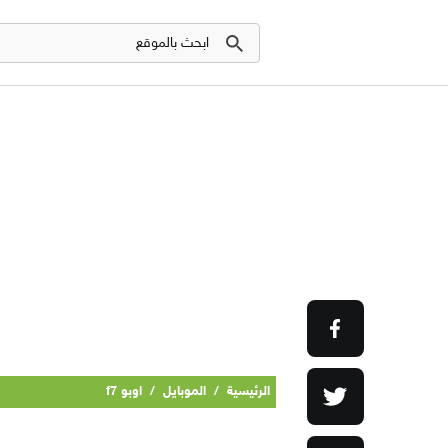
الرئيسية
/
الموبايل
/
اوبو f7