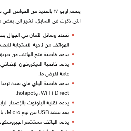
يتسم اوبو f7 بالعديد من الخو
التي ذكرت في السابق، نشير إلى بعض منه
تتعدد وسائل الأمان في الجوال بص
الهواتف من ناحية الاستجابة للبصم
يدعم خاصية فتح الهاتف عن طريق 
يدعم خاصية الميكروفون الإضافي 
عامة لغرض ما.
Wi-Fi Direct، وhotspot.
يدعم تقنية البلوتوث بالإصدار الرابع، وي
يعد منفذ USB من نوع Micro، بالإضافة لدعمه خاصية OTG.
يدعم الهاتف مستشعر الجيروسكوب، 