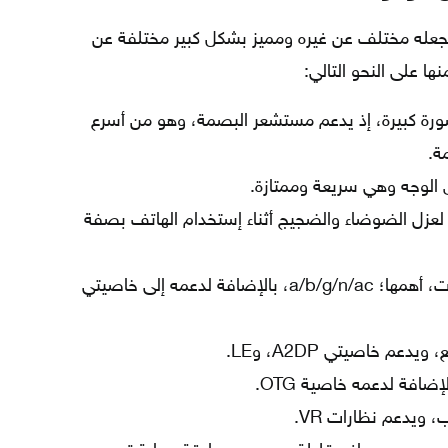
اص التي تجعله مختلف عن غيره ومميز بشكل كبير مختلفة عن
ا على النحو التالي:
ورة كبيرة، إذ يدعم مستشعر البصمة، وهو من أسرع
ة.
الوجه وهي سريعة وممتازة.
لعزل الضوضاء والضجيج أثناء إستخدام الهاتف بصفة
يدعم خاصية الواي فاي بعدة ترددات، أهمها؛ a/b/g/n/ac، بالإضافة لدعمه إلى خاصيتي
دعم خاصيتي A2DP، وLE.
ويدعم نظارات VR.