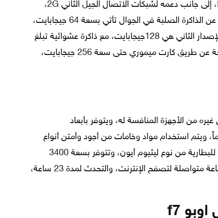
يدعم الجهاز شريحتين اتصال Nano SIM، إلى جانب دعمه لشبكات الاتصال الجيل الثاني 2G،
والجيل الثالث 3G، والجيل الرابع 4G، أما عن الذاكرة الصلبة في الجوال تأتي بسعة 64 جيجابايت،
مع ذاكرة عشوائية بسعة 4 جيجابايت، والإصدار الثاني هي 128جيجابايت، مع ذاكرة عشوائية تبلغ
6 جيجابايت، ويسمح الجهاز بزيادة المساحة عن طريق كارت ميموري حتى سعة 256 جيجابايت،
ز عن غيره من الأجهزة المنافسة له، ويتوفر بأبعاد
75×7.8مم، ويبلغ وزنه 158 غراماً، ويتم استخدام مواد وخامات من أجود وأمتن أنواع
البلاستيك في صناعة الجهاز، أما بالنسبة للبطارية من نوع ليثيوم أيون، وتتوفر بسعة 3400
ميلي أمبير، يمكن استخدامها لمدة 13 ساعة متواصلة لتصفح الإنترنت، والتحدث لمدة 23 ساعة،
وبو f7