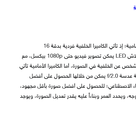
ة
تتوفر كاميرات اوبو f7 بكاميرا خلفية، وأمامية؛ إذ تأتي الكاميرا الخلفية فردية بدقة 16
ميجابيكسل، وبفتحة عدسة f/1.8، مع فلاش LED يمكن تصوير فيديو حتى 1080p بيكسل، مع
خص عن الخلفية في الصورة، أما الكاميرا الأمامية تأتي
أيضاً فردية بدقة 25 ميجابيكسل، وبفتحة عدسة f/2.0 يمكن من خلالها الحصول على أفضل
اء الاصطناعي؛ للحصول على أفضل صورة بأقل مجهود،
يد 296 نقطة في الوجه، ويحدد العمر وبناءاً عليه يقدر تعديل الصورة، ويوجد