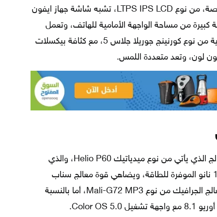
يتميز الجهاز بوجود شاشة بحجم 6.23 بوصة، من نوع LTPS IPS LCD، تشبه شاشة جهاز ايفون
 طويلة 19:9، وتأخذ نسبة كبيرة من مساحة الواجهة الأمامية للهاتف، وتعمل
بدقة Full HD+، ويوجد عليها طبقة حماية من نوع كورنينج جوريلا جلاس 5، مع كثافة بيكسلات
يقدم اوبو f7 أداء جيد وذلك بفضل المعالج الذي يأتي من نوع ميدياتيك Helio P60، والذي
يعمل بقوة 2.0 جيجاهرتز، وبتكنولوجيا 12 نانو الموفرة للطاقة، ويضاهي قوة معالج سناب
دراجون 625 بل ويتفوق عليه، ويدعم معالج الجرافيك من نوع Mali-G72 MP3، أما بالنسبة
Color OS .