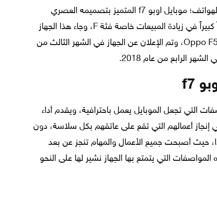
العلامة التجارية، ومن أهم ما توفره من الهواتف؛ موبايل اوبو f7 المتميز بتصميمه العصري
والأنيق، واستطاعت أوبو أن تحقق نجاحاً كبيراً في زيادة المبيعات خاصة فئة F، وجاء هذا الجهاز
ليكمل مسيرة نجاح شقيقه الأصغر وهو Oppo F5، وتم الإعلان عن الجهاز في الشهر الثالث من
 f7
ئل من المواصفات التي تجعل الموبايل يعمل باحترافية، ويقدم أداء
 إنجاز أعمالهم التي تقع على عاتقهم بكل سلاسة، دون
، حيث أصبحت جميع الأعمال والمهام تنجز عن بعد
لمواصفات التي يتمتع بها الجهاز نشير لها على النحو