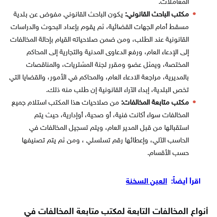
المعاملات.
مكتب الباحث القانوني:
يكون الباحث القانوني مفوض عن بلدية
مسقط أمام الجهات القضائية، ثم يقوم بإعداد البحوث والدراسات
القانونية عند الطلب، ومن ضمن صلاحياته القيام بإحالة المخالفات
إلى الإدعاء العام، ورفع الدعاوى المدنية والتجارية إلى المحاكم
المختصة، ويمثل عضو ومقرر لجنة المشتريات، والمناقصات
بالمديرية، مراجعة الادعاء العام، والمحاكم في الأمور، والقضايا التي
تخص البلدية، إبداء الآراء القانونية إن طلب منه ذلك.
مكتب متابعة المخالفات:
من صلاحيات هذا المكتب استلام جميع
المخالفات سواء أكانت فنية، أو صحية، أوإدارية، حيث يتم
استقبالها من قبل المدير العام، ويتم تسجيل المخالفات في
الحاسب الآلي، وإعطائها رقم تسلسلي ، ومن ثم يتم تصنيفها
حسب الأقسام.
اقرأ أيضاً:
العين السخنة
أنواع المخالفات التابعة لمكتب متابعة المخالفات في