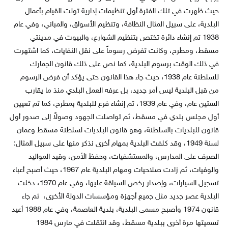
حيث ظهرت في تلك الفترة أول تنظيمات إدارية تولت القيام بأعمال
البلدية، على سبيل المثال النظافة، وتنظيم الأسواق، والمباني، وفي عام
1938 تم إنشاء دائرة تختص بتنظيم الشوارع، والبيوت في مدينتي
مسقط، ومطرح، وكانت تفرض رسوماً على نقل النفايات، كما اشتهرت
في ذلك الوقت برسوم البلدية، كما نص على ذلك قانون الجمارك
للسلطنة عام 1938، حيث جاء هذا القانون حتى يؤكد أن فرض الرسوم
من قبل البلدية ليس أمر جديد، بل عرفه العمل البلدي منذ ما يقارب
الستين عام، وفي عام 1939، تم إنشاء فرع للبلدية بمطرح، كما تم تعيين
أول مجلس بلدي في مسقط، ثم تواصلت الجهود وصولاً إلى صدور أول
قانون للبلديات بالسلطنة، وهو قانون البلديات لسلطنة مسقط وعمان
لسنة 1949، وقد كلفت البلدية بمهام أخرى نذكر منها على سبيل المثال:
الصرف على المدارس، والمستشفيات، وحفظ الأمن، وقيد المواليد
والوفيات، ثم زادت صلاحيات ومهام البلدية عام 1967، حيث أصبح أعباء
تسجيل السيارات، وإصدار رخص السياقة عليها، وفي عام 1970، دخلت
البلدية عصر جديد مثل جميع أجهزة ومؤسسات الدولة الأخرى، ثم جاء
قانون 1974 وأصبح مسمى البلدية، بلدية العاصمة، وفي عام 1988 أعيد
تسميتها مرة أخرى ببلدية مسقط، وقد انتقلت في مارس 1984