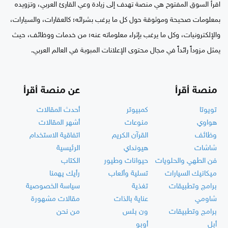
اقرأ السوق المفتوح هي منصة تهدف إلى زيادة وعي القارئ العربي، وتزويده
بمعلومات صحيحة وموثوقة حول كل ما يرغب بشرائه؛ كالعقارات، والسيارات،
والإلكترونيات، وكل ما يرغب بإثراء معلوماته عنه؛ من خدمات ووظائف، حيث
يمثل مزوداً رائداً في مجال محتوى الإعلانات المبوبة في العالم العربي.
منصة أقرأ
عن منصة أقرأ
تويوتا
كمبيوتر
أحدث المقالات
هواوي
منوعات
أشهر المقالات
وظائف
القرآن الكريم
اتفاقية الاستخدام
شاشات
هيونداي
الرئيسية
فن الطهي والحلويات
حيوانات وطيور
الكتاب
ميكانيك السيارات
تسلية وألعاب
رأيك يهمنا
برامج وتطبيقات
تغذية
سياسة الخصوصية
شاومي
عناية بالذات
مقالات مشهورة
برامج وتطبيقات
ون بلس
من نحن
أبل
أوبو