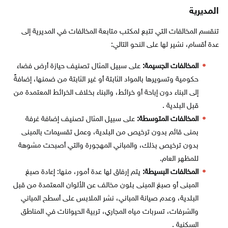
المديرية
تنقسم المخالفات التي تتبع لمكتب متابعة المخالفات في المديرية إلى
عدة أقسام، نشير لها على النحو التالي:
المخالفات الجسيمة:
على سبيل المثال تصنيف حيازة أرض فضاء
حكومية وتسويرها بالمواد الثابتة أو غير الثابتة من ضمنها، إضافةً
إلى البناء دون إباحة أو خرائط، والبناء بخلاف الخرائط المعتمدة من
قبل البلدية .
المخالفات المتوسطة:
على سبيل المثال تصنيف إضافة غرفة
بمنى قائم بدون ترخيص من البلدية، وعمل تقسيمات بالمبنى
بدون ترخيص بذلك، والمباني المهجورة والتي أصبحت مشوهة
للمظهر العام.
المخالفات البسيطة:
يتم إرفاق لها عدة أمور، منها: إعادة صبغ
المبنى أو صبغ المبنى بلون مخالف عن الألوان المعتمدة من قبل
البلدية، وعدم صيانة المباني، نشر الملابس على أسطح المباني
والشرفات، تسربات مياه المجاري، تربية الحيوانات في المناطق
السكنية .