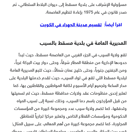
مسؤولية الإشراف على بلدية مسقط إلى ديوان البلاط السلطاني، ثم
صدر قانون في عام 1975 بإعادة تنظيم العاصمة.
اقرأ أيضاً:
تقسيم مدينة الجهراء في الكويت
المديرية العامة في بلدية مسقط بالسيب
تقع ولاية السيب في الجزء الغربي من العاصمة مسقط، حيث تبدأ
حدودها الإدارية من منطقة المطار شرقاً، وحتى دوار بيت البركة غرباً،
ومن الجفنين جنوباً، وحتى خليج عمان شمالاً، حيث تتبع المديرية العامة
لبلدية مسقط التي تقع في لواء السيب، حيث تقدم خدمتها البلدية على
مدار الساعة ولجميع أيام الأسبوع لكافة المواطنين والقاطنين بها، كما
تعتبر إحدى منظومات عقد ولايات محافظة مسقط، حيث تم تسميتها
من قبل المؤرخون باسم دما السيب، وذلك نسبة إلى تسيب المياه
وتدفقها، كما تضم ولاية سيب عدد ومجموعة كبيرة من المؤسسات
الحكومية ومؤسسات القطاع الخاص وتعتبر مركزا تجارياً للمناطق
المجاورة، كما تضم مجموعة كبيرة من أهم المعالم، على سبيل المثال:
قصر بيت البركة، والسيب العامرين، وجامعة السلطان قابوس، ومطار