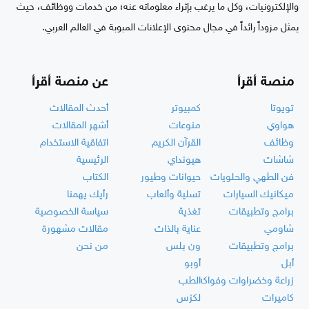
والإلكترونيات، وكل ما يرغب بإثراء معلوماته عنه؛ من خدمات ووظائف، حيث
يمثل مزوداً رائداً في مجال محتوى الإعلانات المبوبة في العالم العربي.
منصة أقرأ
عن منصة أقرأ
تويوتا
كمبيوتر
أحدث المقالات
هواوي
منوعات
أشهر المقالات
وظائف
القرآن الكريم
اتفاقية الاستخدام
شاشات
هيونداي
الرئيسية
فن الطهي والحلويات
حيوانات وطيور
الكتاب
ميكانيك السيارات
تسلية وألعاب
رأيك يهمنا
برامج وتطبيقات
تغذية
سياسة الخصوصية
شاومي
عناية بالذات
مقالات مشهورة
برامج وتطبيقات
ون بلس
من نحن
أبل
أوبو
زراعة وخضراوات وفواكه
الطب
كاميرات
لكزس