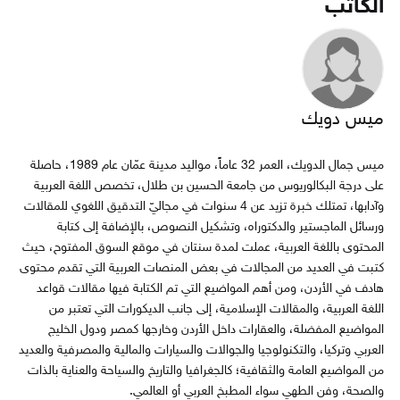
الكاتب
ميس دويك
ميس جمال الدويك، العمر 32 عاماً، مواليد مدينة عمّان عام 1989، حاصلة
على درجة البكالوريوس من جامعة الحسين بن طلال، تخصص اللغة العربية
وآدابها، تمتلك خبرة تزيد عن 4 سنوات في مجاليّ التدقيق اللغوي للمقالات
ورسائل الماجستير والدكتوراه، وتشكيل النصوص، بالإضافة إلى كتابة
المحتوى باللغة العربية، عملت لمدة سنتان في موقع السوق المفتوح، حيث
كتبت في العديد من المجالات في بعض المنصات العربية التي تقدم محتوى
هادف في الأردن، ومن أهم المواضيع التي تم الكتابة فيها مقالات قواعد
اللغة العربية، والمقالات الإسلامية، إلى جانب الديكورات التي تعتبر من
المواضيع المفضلة، والعقارات داخل الأردن وخارجها كمصر ودول الخليج
العربي وتركيا، والتكنولوجيا والجوالات والسيارات والمالية والمصرفية والعديد
من المواضيع العامة والثقافية؛ كالجغرافيا والتاريخ والسياحة والعناية بالذات
والصحة، وفن الطهي سواء المطبخ العربي أو العالمي.