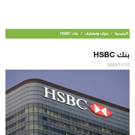
الرئيسية
/
بنوك ومصارف
/
بنك HSBC
بنك HSBC
2020/11/12