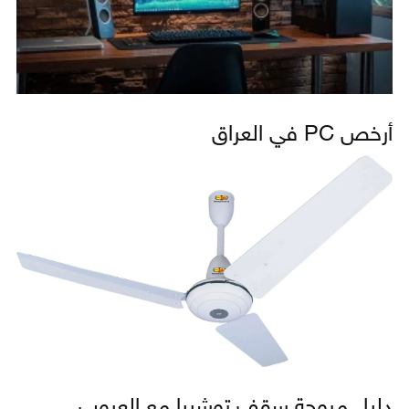
أرخص PC في العراق
دليل مروحة سقف توشيبا مع العيوب