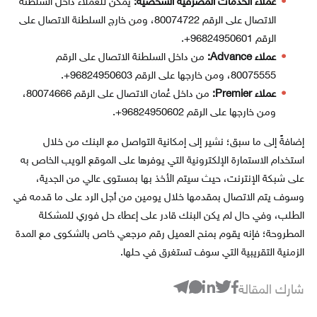
عملاء الخدمات المصرفية الشخصية:
يمكن للعملاء داخل السلطنة
الاتصال على الرقم 80074722، ومن خارج السلطنة الاتصال على
الرقم 96824950601+.
عملاء Advance:
من داخل السلطنة الاتصال على الرقم
80075555، ومن خارجها على الرقم 96824950603+.
عملاء Premier:
من داخل عُمان الاتصال على الرقم 80074666،
ومن خارجها على الرقم 96824950602+.
إضافةً إلى ما سبق؛ نشير إلى إمكانية التواصل مع البنك من خلال
استخدام الاستمارة الإلكترونية التي يوفرها على الموقع الويب الخاص به
على شبكة الإنترنت، حيث سيتم الأخذ بها بمستوى عالي من الجدية،
وسوف يتم الاتصال بمقدمها خلال يومين من أجل الرد على ما قدمه في
الطلب، وفي حال لم يكن البنك قادر على إعطاء حل فوري للمشكلة
المطروحة؛ فإنه يقوم بمنح العميل رقم مرجعي خاص بالشكوى مع المدة
الزمنية التقريبية التي سوف تستغرق في حلها.
شارك المقالة