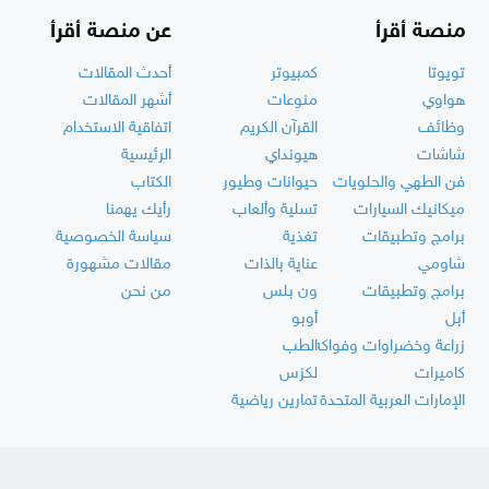
منصة أقرأ
عن منصة أقرأ
تويوتا
كمبيوتر
أحدث المقالات
هواوي
منوعات
أشهر المقالات
وظائف
القرآن الكريم
اتفاقية الاستخدام
شاشات
هيونداي
الرئيسية
فن الطهي والحلويات
حيوانات وطيور
الكتاب
ميكانيك السيارات
تسلية وألعاب
رأيك يهمنا
برامج وتطبيقات
تغذية
سياسة الخصوصية
شاومي
عناية بالذات
مقالات مشهورة
برامج وتطبيقات
ون بلس
من نحن
أبل
أوبو
زراعة وخضراوات وفواكه
الطب
كاميرات
لكزس
الإمارات العربية المتحدة
تمارين رياضية