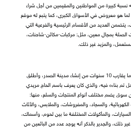
يه نسبة كبيرة من المواطنين والمقيمين من أجل شراء
لما هو معروض في الأسواق الكبرى، كما يتبع له موقع
 يتضمن العديد من الأقسام الرئيسية والفرعية التي
ات الصلة بمجال معين، مثل: مركبات-مكائن-شاحنات،
مستعمل، والمزيد غير ذلك.
تأسس سوق مريدي عام 1972؛ أي بعد ما يقارب 10 سنوات من إنشاء مدينة الصدر، وأطلق
 تم بناءه فيه، والذي كان يعرف باسم الحاج مريدي
عن سوق يضم مختلف أنواع المنتجات والسلع، منها:
لكهربائية، والسجاد، والمفروشات، والملابس، والأثاث
ى السيارات، والمأكولات المختلفة ما بين لحوم، وأسماك،
ر ذلك، والجدير بالذكر أنه يوجد عدد من البائعين من