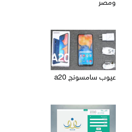
ومصر
عيوب سامسونج a20