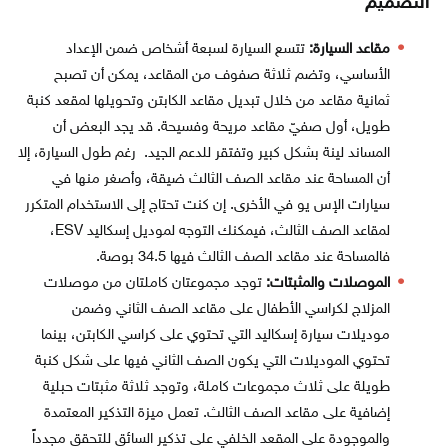
التصميم
مقاعد السيارة:
تتسع السيارة لسبعة أشخاص ضمن الإعداد
الأساسي، وتضم ثلاثة صفوف من المقاعد، يمكن أن تصبح
ثمانية مقاعد من خلال تبديل مقاعد الكابتن وتحويلها لمقعد كنبة
طويل، أول صفيّ مقاعد مريحة وفسيحة. قد يجد البعض أن
المساند لينة بشكل كبير وتفتقر للدعم الجيد. رغم طول السيارة، إلا
أن المساحة عند مقاعد الصف الثالث ضيقة، وأصغر منها في
سيارات الإس يو في الأخرى. إن كنت تحتاج إلى الاستخدام المتكرر
لمقاعد الصف الثالث، فيمكنك التوجه لموديل إسكاليد ESV،
فالمساحة عند مقاعد الصف الثالث فيها 34.5 بوصة.
الموصلات والمثبتات:
توجد مجموعتان كاملتان من موصلات
المزلاج لكراسي الأطفال على مقاعد الصف الثاني وضمن
موديلات سيارة إسكاليد التي تحتوي على كراسي الكابتن، بينما
تحتوي الموديلات التي يكون الصف الثاني فيها على شكل كنبة
طويلة على ثلاث مجموعات كاملة، وتوجد ثلاثة مثبتات حبلية
إضافية على مقاعد الصف الثالث. تعمل ميزة التذكير المعتمدة
والموجودة على المقعد الخلفي على تذكير السائق للتحقق مجدداً