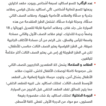
عدد الركّاب:
تتسع اسكاليد لسبعة أشخاص ويوجد مقعد اختياري
يجعلها تتسع لثمانية أشخاص. تأتي اسكاليد بشكل قياسي بمقاعد
جلدية و مدفّأة والمقاعد الأمامية بتهوية، ومقاعد الصف الثاني
مدفّأة، وعجلة قيادة مدفّأة، تشتمل الطرز المتقدمة من هذه
السيارة على جلد فاخر، ومقاعد أمامية قابلة للتعديل كهربائيا بـ 18
وضعاً جديدة للتدليك. توفر مقاعد الصف الأول والثاني مساحة
واسعة للرأس والساق، على الرغم من أن مساحة الأكتاف الجانبية
ضيقة. في الطرز القياسية يعتبر الصف الثالث مناسب للأطفال،
لكن في الطرز الطويلة إي إس في يعتبر الصف الثالث أكثر ملائمةً
للبالغين.
المقاعد و السلامة:
يشمل كلا المقعدين الخارجيين للصف الثاني
على مجموعة كاملة لوصلات الأقفال لاتش، لتثبيت مقاعد
الأطفال بشكل آمن، وتوجد مرساة علوية إضافية على المقعد
الأوسط للصف الثالث. تمتلك اسكاليد على تنبيه للمقعد الخلفي؛
مما يتيح للسائق تفقد المقعد الخلفي قبل الخروج من السيارة.
الجودة الداخلية:
تمتلك اسكاليد بلا شك مقصورة رفيعة
المستوى، مع مواد من الدرجة الأولى تغطي كافة الأسطح.