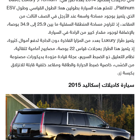
تأتي كاديلاك إسكاليد 2014 بعدة طرز هي: base, Luxury ,Premium
,Platinum. تتمتع هذه السيارة بطولين هما: الطول القياسي وطول ESV
الذي يتميز بوجود مساحة واسعة عند الأرجل في الصف الثالث من
المقاعد، إذ تتراوح مساحة المنطقة السفلية ما بين 25.9 إلى 34.9 بوصة،
بالإضافة لوجود مقدار كبير من الراحة في السيارة.
يتميز طراز Luxury بعدد من المزايا الفاخرة دون الحاجة لدفع أموال كثيرة،
إذ يتميز هذا الطراز بعجلات قياس 22 بوصة، مصابيح أمامية تلقائية،
نظام التعليق ذو الضبط السريع، عجلة قيادة مزودة بديكورات مصنوعة
من الخشب، خاصية ضبط الحرارة والطاقة ومقاعد خلفية قابلة للانزلاق
بكبسة زر.
سيارة كاديلاك إسكاليد 2015