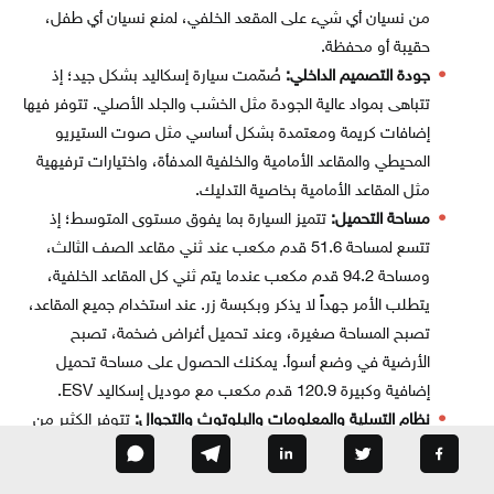
من نسيان أي شيء على المقعد الخلفي، لمنع نسيان أي طفل،
حقيبة أو محفظة.
جودة التصميم الداخلي:
صُمّمت سيارة إسكاليد بشكل جيد؛ إذ
تتباهى بمواد عالية الجودة مثل الخشب والجلد الأصلي. تتوفر فيها
إضافات كريمة ومعتمدة بشكل أساسي مثل صوت الستيريو
المحيطي والمقاعد الأمامية والخلفية المدفأة، واختيارات ترفيهية
مثل المقاعد الأمامية بخاصية التدليك.
مساحة التحميل:
تتميز السيارة بما يفوق مستوى المتوسط؛ إذ
تتسع لمساحة 51.6 قدم مكعب عند ثني مقاعد الصف الثالث،
ومساحة 94.2 قدم مكعب عندما يتم ثني كل المقاعد الخلفية،
يتطلب الأمر جهداً لا يذكر وبكبسة زر. عند استخدام جميع المقاعد،
تصبح المساحة صغيرة، وعند تحميل أغراض ضخمة، تصبح
الأرضية في وضع أسوأ. يمكنك الحصول على مساحة تحميل
إضافية وكبيرة 120.9 قدم مكعب مع موديل إسكاليد ESV.
نظام التسلية والمعلومات والبلوتوث والتجوال:
تتوفر الكثير من
أشكال التكنولوجيا المطلوبة في سيارة إسكاليد. تتوفر ميزة
التجوال، نظام صوت محيطي بوز Bose، بؤرة اتصال لاسلكية،