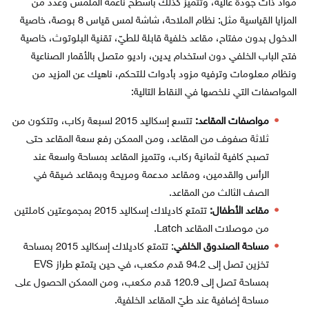
مواد ذات جودة عالية، وتتميز كذلك بأسطح ناعمة الملمس وعدد من
المزايا القياسية مثل: نظام الملاحة، شاشة لمس قياس 8 بوصة، خاصية
الدخول بدون مفتاح، مقاعد خلفية قابلة للطيّ، تقنية البلوتوث، خاصية
فتح الباب الخلفي دون استخدام يدين، راديو متصل بالأقمار الصناعية
ونظام معلومات وترفيه مزود بأدوات للتحكم، ناهيك عن المزيد من
المواصفات التي نلخصها في النقاط التالية:
مواصفات المقاعد:
تتسع إسكاليد 2015 لسبعة ركاب، وتتكون من
ثلاثة صفوف من المقاعد، ومن الممكن رفع سعة المقاعد حتى
تصبح كافية لثمانية ركاب، وتتميز المقاعد بمساحة واسعة عند
الرأس والقدمين، ومقاعد مدعمة ومريحة وبمقاعد ضيقة في
الصف الثالث من المقاعد.
مقاعد الأطفال:
تتمتع كاديلاك إسكاليد 2015 بمجموعتين كاملتين
من موصلات المقاعد Latch.
مساحة الصندوق الخلفي
: تتمتع كاديلاك إسكاليد 2015 بمساحة
تخزين تصل إلى 94.2 قدم مكعب، في حين يتمتع طراز EVS
بمساحة تصل إلى 120.9 قدم مكعب، ومن الممكن الحصول على
مساحة إضافية عند طيّ المقاعد الخلفية.