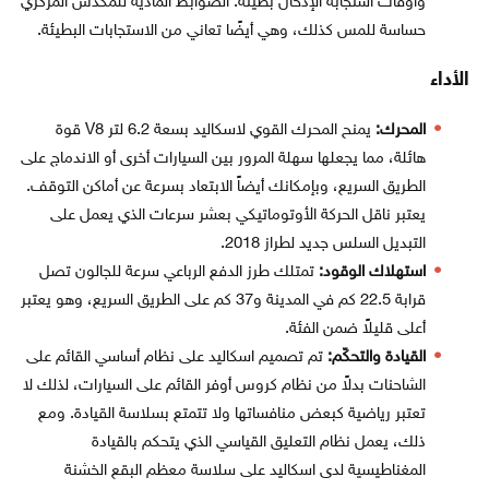
وأوقات استجابة الإدخال بطيئة. الضوابط المادية للمكدس المركزي
حساسة للمس كذلك، وهي أيضًا تعاني من الاستجابات البطيئة.
الأداء
المحرك:
يمنح المحرك القوي لاسكاليد بسعة 6.2 لتر V8 قوة
هائلة، مما يجعلها سهلة المرور بين السيارات أخرى أو الاندماج على
الطريق السريع، وبإمكانك أيضاً الابتعاد بسرعة عن أماكن التوقف.
يعتبر ناقل الحركة الأوتوماتيكي بعشر سرعات الذي يعمل على
التبديل السلس جديد لطراز 2018.
استهلاك الوقود:
تمتلك طرز الدفع الرباعي سرعة للجالون تصل
قرابة 22.5 كم في المدينة و37 كم على الطريق السريع، وهو يعتبر
أعلى قليلاً ضمن الفئة.
القيادة والتحكّم:
تم تصميم اسكاليد على نظام أساسي القائم على
الشاحنات بدلاً من نظام كروس أوفر القائم على السيارات، لذلك لا
تعتبر رياضية كبعض منافساتها ولا تتمتع بسلاسة القيادة. ومع
ذلك، يعمل نظام التعليق القياسي الذي يتحكم بالقيادة
المغناطيسية لدى اسكاليد على سلاسة معظم البقع الخشنة