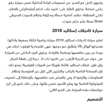
وتجهيز كامل مع العديد من تصميمات الراحة الداخلية ضمن سيارة دفع
رباعي ضخمة. يحتوي الطراز على: تنجيد جلد، تحكم أوتوماتيكي بالمناخ،
ثلاثي المنطقة، مقاعد أمامية مدفأة ومكيّفة ونظام الصوت المحيطي
Bose بستة عشر مكبر صوت.
سيارة كاديلاك إسكاليد 2018
تعتبر سيارة كاديلاك اسكاليد 2018 سيارة رياضية لائقة بسعرها وأدائها؛
فمحركها الهائل V8 يتطابق مع حجمها، فهي اقتصادية الوقود؛ لذلك هي
جيدة من بين منافسيها وسلسة بالقيادة. يحتوي الجزء الداخلي من السيارة
على مواد من الدرجة الأولى؛ من كاميرا ذات الـ درجة إلى نقطة اتصال
واي فاي. تمتلك اسكاليد قائمة طويلة من الميزات القياسية؛ ومع ذلك
فإن المساحة الخاصة بالركاب والتخزين التي تقل عن المتوسط ونظام
المعلومات والترفيه لا يفي بالغرض ضد منافسيها، بالإضافة إلى تصنيف
الموثوقية الخاصة بها يعتبر الأسوء ضمن فئتها، وعلى ذلك نشير إلى أبرز
مواصفات هذه السيارة على النحو التالي:
التصميم