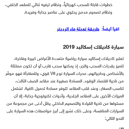
خطوات قابلة للسحب كهربائياً، ونظام ترفيه ثنائي للمقعد الخلفي،
ونظام تصميم مدمج يحتوي على عناصر جذابة وفريدة.
اقرأ أيضاً:
طريقة تعبئة ماء الرديتر
سيارة كاديلاك إسكاليد 2019
تعتبر كاديلاك إسكاليد سيارة رياضية متعددة الأغراض كبيرة وفاخرة،
تتميز بقدرات السحب والجر، إذ يمكنها سحب قارب أو أن تكون ممتلئة
بالأشخاص وحاجياتهم، محرك السيارة نوع V8 قوي، وللمفاجأة فهو موفّر
من ناحية اقتصاد الوقود. المساحة صغيرة عند مقاعد الصف الثالث،
تناسب الصغار، وعند قلب المقاعد تتوفر مساحة تحميل كافية. تشتمل
الميزات الأخرى على المقاعد الجلدية، وأدوات تكنولوجية جذابة، إلا أن
مستواها من ناحية القيادة والتصميم الداخلي يظل أدنى من مجموعة من
السيارات المنافسة، وعلى ذلك نشير إلى أبرز مواصفات هذه السيارة على
النحو التالي: