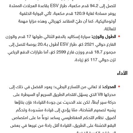
لتصل إلى 94.2 قدم مكعبة، طراز ESV بقاعدة العجلات الممتدة
يوفر مساحة لغاية 120.9 قدم مكعبة. تأتي البوابة الخلفية
أوتوماتيكية، كما أن طيّ المقاعد كهربائي وهذه مزايا مهمة
للعائلة.
الطول والوزن:
سيارة إسكاليد بالدفع الثنائي طولها 17 قدم والوزن
الفارغ حوالي 2521 كغ. طراز ESV أطول بـ20.4 بوصة لتصل إلى
مجموع 18.7 قدم ووزن فارغ 2599 كغ، أما طرازات الدفع الرباعي
تزن حوالي 117 كغ زيادة.
الأداء
المحرك:
لا تعاني من التسارع البطيء؛ يعود الفضل في ذلك إلى
محركها V8 الذي يسهّل اقتحام الطريق السريع أو السيطرة على
حركة سير أبطأ، لكن عند الحديث عن جودة القيادة؛ فإن بناؤها
يشبه تصميم الشاحنة، ممّا يؤدي إلى قيادة مشدودة وتحكّم
أضيق. نظام التحكم المغناطيسي يساعد نوعاً ما على امتصاص
البقع الخشنة على الطريق، القيادة أقل راحة من غيرها في بعض