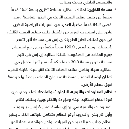
والتصميم الداخلي حديث وجذاب.
مساحة التخزين:
تمتلك اسكاليد مساحة تخزين بسعة 15.2 قدماً
مكعباً من خلف مقاعد الصف الثالث في الطرز القياسية وبحد
أقصى 94.2 قدماً مكعباً. العديد من السيارات الرياضية الأخرى
قادرة على استيعاب المزيد من الأشياء خلف مقاعد الصف الثالث،
في حين تمتلك الطرز الطويلة إي إس في مساحة أكبر تتسع
لأمتعتك، وبحد أقصى 120.9 قدماً مكعباً، وحتى مع استخدام
جميع المقاعد في الصفوف الثلاثة اسكاليد إي إس في تتيح
مساحة تخزين بسعة 39.3 قدماَ مكعباً، يعتبر أمر التحميل في
اسكاليد سهلا بفضل مقاعد الصف الثالث القياسية القابلة للطي،
كما أن أرضية التحميل مسطحة عند طيّ المقاعد، رغم أنها مرتفعة
فوق سطح الأرض.
نظام المعلومات والترفيه، البلوتوث والملاحة:
كما تتوقع، فإن
قوة اندفاع اسكاليد أنيقة ومزودة بالتكنولوجيا. يمتلك نظام
المعلومات والترفيه سي يو إي شاشة لمس 8 إنش، بلوتوث،
وأبل كار بلاي وأندرويد أوتو كنظام متكامل للهاتف الذكي. يعتبر
النظام جذاب مع العديد من الميزات، ولكن قوائمه مرهقة للفرز