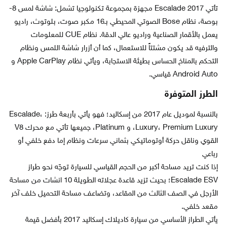
تأتي Escalade 2017 مجهزة بمجموعة تكنولوجيا تشمل: شاشة لمس 8-
بوصة، نظام Bose الصوتي المحيطي بـ16 مكبر صوت، بلوتوث، راديو
يعمل بالأقمار الصناعية وراديو عالي الدقة. نظام CUE للمعلومات
والترفيه قد يكون مشتتاً للاستعمال، كما أن أزرار شاشة اللمس ونظام
التحكم بالمناخ الحساس بطيئة الاستجابة، ويأتي نظام Apple CarPlay و
Android Auto قياسي.
الطرز المتوفرة
بالنسبة لموديل عام 2017 من إسكاليد؛ فهو يأتي بأربعة طرز: Escalade،
Luxury، Premium Luxury، و Platinum، جميعها تأتي مع محرك V8
القوي وناقل حركة أوتوماتيكي بثماني سرعات ونظام إما دفع خلفي أو
رباعي
إذا كنت تريد مساحة أكبر من الحجم القياسي للسيارة توجّه نحو طراز
Escalade ESV؛ بحيث تزيد قاعدة عجلاته الطويلة 10 انشات من مساحة
الأرجل في الصف الثالث من المقاعد، وتضاعف مساحة التحميل خلف آخر
مقعد خلفي.
يأتي الطراز الأساسي من سيارة كاديلاك إسكاليد 2017 بأفضل قيمة