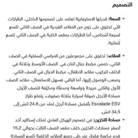
التصميم
السعة:
قدرتها الاستيعابية تعتمد على تصميمها الداخلي. الطرازات
التي تحتوي على زوج من المقاعد الفردية في الصف الثاني تتسع
لسبعة أشخاص، أما الطرازات بمقعد الكنبة في الصف الثاني تتسع
لثمانية.
المقاعد:
تحتوي على مجموعتين من المراسي السفلية في الصف
الثاني، خمس مرابط حبال اثنان في الصف الأوسط وثلاثة في
الخلف لتركيب مقاعد الاطفال، مرابط الحبال في الصف الثاني
يصعب الوصول إليها، أما الباقي فسهل الاستعمال، مقاعد الصف
الأول والثاني مريحة وواسعة ومدفأة ومكيّفة للصف الأول.
مساحة الأرجل ضيقة لسيارة بثلاثة صفوف. يتمتع طراز
Escalade ESV بأفضل مساحة أرجل تمتد من 24.8 انش إلى
34.5 انش.
مساحة التخزين:
في تصميم الهيكل العادي تملك إسكاليد أحد
أصغر مساحات التخزين خلف مقعد الصف الثالث بحوالي 15.2
قدم مكعبة فقط، عند طي جميع المقاعد الخلفية تتسع المساحة