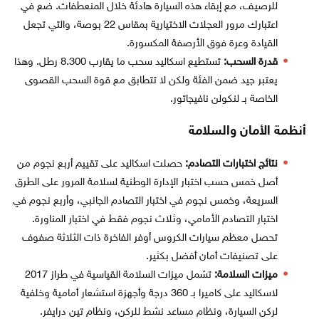
للرصيف، مع إبقاء هذه السيارة هادئة خلال المنعطفات. ضع في
اعتبارك مرور العجلات الاختيارية بمقاس 22 بوصة، والتي تجعل
القيادة وعرة فوق الأرصفة المكسورة.
قدرة السحب:
تستطيع اسكاليد سحب ما يقارب 8.300 رطل. وهذا
يعتبر جيد ضمن الفئة ولكن لا تتطابق مع قوة السحب القصوى
الخاصة بـ لنكولن نافيجاتور.
أنظمة الأمان والسلامة
نتائج اختبارات التصادم:
حصلت اسكاليد على تقييم أربع نجوم من
أصل خمس حسب اختبار الإدارة الوطنية لسلامة المرور على الطرق
السريعة، وخمس نجوم في اختبار التصادم الجانبي، وأربع نجوم في
اختبار التصادم الأمامي، وثلاث نجوم فقط في اختبار المناورة.
تحصل معظم سيارات الكروس أوفر الفاخرة ذات الثلاثة صفوف
على تصنيفات أمان أفضل بكثير.
ميزات السلامة:
تشمل ميزات السلامة القياسية في طراز 2017
لاسكاليد على كاميرا بـ 360 درجة وأجهزة استشعار أمامية وخلفية
لركن السيارة، ونظام مساعد نشط للركن، ونظام تين درايفر.