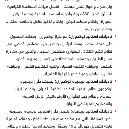
واي فاي، و جهاز شحن لاسلكي. تشمل ميزات المساعدة القياسية
للسائق كاميرا 360 درجة وأجهزة استشعار أمامية وخلفية لركن
السيارة، ونظام مساعد للركن، ونظام تذكير شاغل بالمقعد الخلفي،
ونظام تين درايفر.
كاديلاك اسكاليد لوكجوري:
مع طراز لوكجوري، يمكنك الحصول
على فتحة سقف، وشاشة رأس، وتحذير من التصادم الأمامي مع
نظام الكبح التلقائي للطوارئ منخفض السرعة، وتحذير من مغادرة
مسار الطريق، ومساعد للمحافظة على المسار، وتنبيه الأمان
للمقعد، ومراقبة النقطة العمياء، وتنبيه للتقاطع الخلفي، ومراقبة
نعاس السائق، ومرآة كاميرا الرؤية الخلفية.
كاديلاك اسكاليد بريميوم لوكجوري:
يضيف طراز بريميوم
لوكجوري نظام الترفيه للمقاعد الخلفية بلو راي، ونظام تثبيت
السرعة، ونظام كبح الطوارئ الأوتوماتيكي كامل السرعة،
والمصابيح المثبتة في الزوايا.
كاديلاك اسكاليد بريميوم:
يتصدر طراز اسكاليد بريميوم مجموعة
الطرز السابقة، تأتي مع مقاعد منجدة بالجلد الفاخر، ومقاعد أمامية
قابلة للتعديل كهربائياً بـ 18 وضعًا، ومقاعد أمامية مدلكة، ونظام