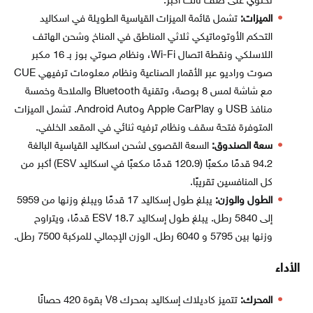
تحتوي على صف ثالث أكبر.
الميزات:
تشمل قائمة الميزات القياسية الطويلة في اسكاليد
التحكم الأوتوماتيكي ثلاثي المناطق في المناخ وشحن الهاتف
اللاسلكي ونقطة اتصال Wi-Fi، ونظام صوتي بوز بـ 16 مكبر
صوت وراديو عبر الأقمار الصناعية ونظام معلومات ترفيهي CUE
مع شاشة لمس 8 بوصة، وتقنية Bluetooth والملاحة وخمسة
منافذ USB و Apple CarPlay وAndroid Auto. تشمل الميزات
المتوفرة فتحة سقف ونظام ترفيه ثنائي في المقعد الخلفي.
سعة الصندوق:
السعة القصوى لشحن اسكاليد القياسية البالغة
94.2 قدمًا مكعبًا (120.9 قدمًا مكعبًا في اسكاليد ESV) أكبر من
كل المنافسين تقريبًا.
الطول والوزن:
يبلغ طول إسكاليد 17 قدمًا ويبلغ وزنها من 5959
إلى 5840 رطل. يبلغ طول إسكاليد ESV 18.7 قدمًا، ويتراوح
وزنها بين 5795 و 6040 رطل. الوزن الإجمالي للمركبة 7500 رطل.
الأداء
المحرك:
تتميز كاديلاك إسكاليد بمحرك V8 بقوة 420 حصانًا