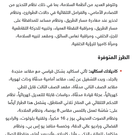
وتتوفر العديد من أنظمة السلامة، بما في ذلك نظام التحذير من
التصادم الأمامي، والفرامل التلقائية في حالات الطوارئ، ونظام
تحذير عند مغادرة مسار الطريق، ونظام مساعد للمحافظة على
مسار الطريق، ومراقبة النقطة العمياء، وتنبيه للحركة التقاطعية
للجزء الخلفي، ومراقبة نعاس السائق، ومقعد تنبيه السلامة،
ومرآة كاميرا للرؤية الخلفية.
الطرز المتوفرة
كاديلاك اسكاليد:
تأتي اسكاليد بشكل قياسي مع مقاعد منجدة
بالجلد، وبدء التشغيل عن بُعد، مقاعد أمامية مدفّأة وذات تهوية،
مقاعد الصف الثاني مدفّأة، مقعد الصف الثالث قابل للطي
كهربائياً، عجلة قيادة مدفّأة، دواسات قابلة للتعديل كهربائياً، نظام
التحكم التلقائي في المناخ ثلاثي المناطق، يشتمل هذا الطراز أيضًا
على: شاشة تعمل باللمس مقاس 8 بوصة، ونظام الملاحة،
ونظام الصوت المحيطي بوز بـ 16 مكبراً، وتقنية بلوتوث، والراديو
الفضائي وراديو عالي الدقة، وخمسة منافذ يو إس بي، ونظام
متكامل للهاتف الذكي، وأبل كاربلاي وأندرويد أوتو، ونقطة اتصال