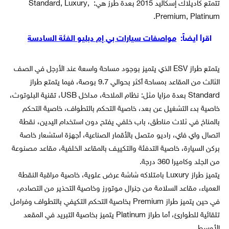
تتمتع كاديلاك إسكاليد 2015 بعدة طرز هي: Standard, Luxury,
Premium, Platinum.
اقرأ أيضاً:
مواصفات سيارات بي إم دبليو الفئة السادسة
يتمتع طراز ESV الذي يتميز بوجود مساحة واسعة عند الأرجل في الصف
الثالث من المقاعد بمساحة أكثر بحوالي 9.7 بوصة، فيما يتمتع طراز
Standard بعدة مزايا مثل: نظام الملاحة، مداخل USB، تقنية البلوتوث،
خاصية بدء التشغيل عن بعد، خاصية التحكم بالتطواف، خاصية التحكم
بالمناخ في ثلاث مناطق، باب خلفي يفتح دون استخدام اليدين، نقطة
اتصال واي فاي، راديو متصل بالأقمار الصناعية، أجهزة استشعار خاصة
بركن السيارة، خاصية التدفئة والتكييف بالمقاعد الخلفية، مقاعد مصنوعة
من الجلد وكاميرا 360 درجة.
يتميز طراز Luxury بامتلاكه شاشة عرض علوية، خاصية مراقبة النقطة
العمياء، مقاعد السلامة من جنرال موتورز وخاصية التحذير من التصادم،
في حين يتميز طراز Premium بخاصية التحكم التكيفي بالتطواف وفرامل
تلقائية للطوارئ، أما طراز Platinum يتميز بخاصية التبريد في المقعد
الأوسط.