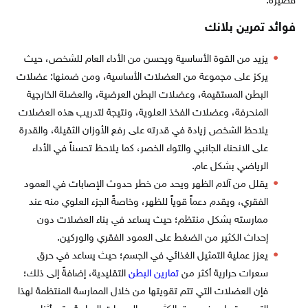
قصيرة.
فوائد تمرين بلانك
يزيد من القوة الأساسية ويحسن من الأداء العام للشخص، حيث
يركز على مجموعة من العضلات الأساسية، ومن ضمنها: عضلات
البطن المستقيمة، وعضلات البطن العرضية، والعضلة الخارجية
المنحرفة، وعضلات الفخذ العلوية، ونتيجة لتدريب هذه العضلات
يلاحظ الشخص زيادة في قدرته على رفع الأوزان الثقيلة، والقدرة
على الانحناء الجانبي والتواء الخصر، كما يلاحظ تحسناً في الأداء
الرياضي بشكل عام.
يقلل من آلام الظهر ويحد من خطر حدوث الإصابات في العمود
الفقري، ويقدم دعماً قوياً للظهر، وخاصةً الجزء العلوي منه عند
ممارسته بشكل منتظم؛ حيث يساعد في بناء العضلات دون
إحداث الكثير من الضغط على العمود الفقري والوركين.
يعزز عملية التمثيل الغذائي في الجسم؛ حيث يساعد في حرق
سعرات حرارية أكثر من
تمارين البطن
التقليدية، إضافةً إلى ذلك؛
فإن العضلات التي تتم تقويتها من خلال الممارسة المنتظمة لهذا