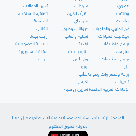
هواوي
منوعات
أشهر المقالات
وظائف
القرآن الكريم
اتفاقية الاستخدام
شاشات
هيونداي
الرئيسية
فن الطهي والحلويات
حيوانات وطيور
الكتاب
ميكانيك السيارات
تسلية وألعاب
رأيك يهمنا
برامج وتطبيقات
تغذية
سياسة الخصوصية
شاومي
عناية بالذات
مقالات مشهورة
برامج وتطبيقات
ون بلس
من نحن
أبل
أوبو
زراعة وخضراوات وفواكه
الطب
كاميرات
لكزس
الإمارات العربية المتحدة
تمارين رياضية
الصفحة الرئيسية
سياسة الخصوصية
اتفاقية الاستخدام
تواصل معنا
مدونة السوق المفتوح