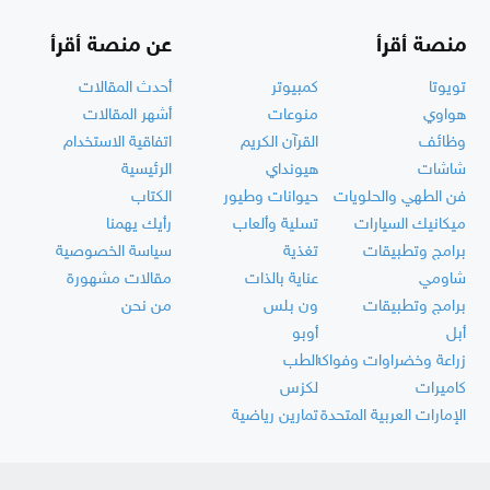
منصة أقرأ
عن منصة أقرأ
تويوتا
كمبيوتر
أحدث المقالات
هواوي
منوعات
أشهر المقالات
وظائف
القرآن الكريم
اتفاقية الاستخدام
شاشات
هيونداي
الرئيسية
فن الطهي والحلويات
حيوانات وطيور
الكتاب
ميكانيك السيارات
تسلية وألعاب
رأيك يهمنا
برامج وتطبيقات
تغذية
سياسة الخصوصية
شاومي
عناية بالذات
مقالات مشهورة
برامج وتطبيقات
ون بلس
من نحن
أبل
أوبو
زراعة وخضراوات وفواكه
الطب
كاميرات
لكزس
الإمارات العربية المتحدة
تمارين رياضية