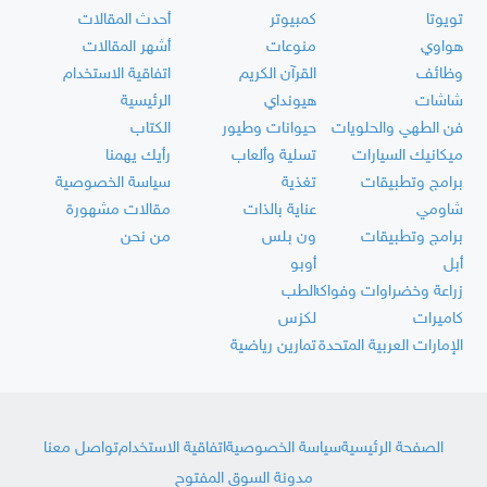
تويوتا
كمبيوتر
أحدث المقالات
هواوي
منوعات
أشهر المقالات
وظائف
القرآن الكريم
اتفاقية الاستخدام
شاشات
هيونداي
الرئيسية
فن الطهي والحلويات
حيوانات وطيور
الكتاب
ميكانيك السيارات
تسلية وألعاب
رأيك يهمنا
برامج وتطبيقات
تغذية
سياسة الخصوصية
شاومي
عناية بالذات
مقالات مشهورة
برامج وتطبيقات
ون بلس
من نحن
أبل
أوبو
زراعة وخضراوات وفواكه
الطب
كاميرات
لكزس
الإمارات العربية المتحدة
تمارين رياضية
الصفحة الرئيسية
سياسة الخصوصية
اتفاقية الاستخدام
تواصل معنا
مدونة السوق المفتوح