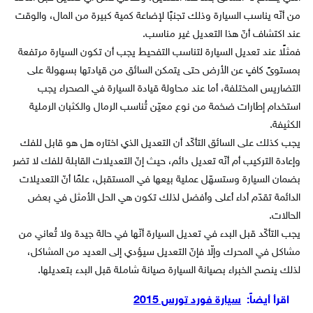
من أنّه يناسب السيارة وذلك تجنبًا لإضاعة كمية كبيرة من المال، والوقت
عند اكتشاف أنّ هذا التعديل غير مناسب.
فمثلًا عند تعديل السيارة لتناسب التفحيط يجب أن تكون السيارة مرتفعة
بمستوىً كافٍ عن الأرض حتى يتمكن السائق من قيادتها بسهولة على
التضاريس المختلفة، أما عند محاولة قيادة السيارة في الصحراء يجب
استخدام إطارات ضخمة من نوع معيّن تُناسب الرمال والكثبان الرملية
الكثيفة.
يجب كذلك على السائق التأكّد أن التعديل الذي اختاره هل هو قابل للفك
وإعادة التركيب أم أنّه تعديل دائم، حيث إنّ التعديلات القابلة للفك لا تضر
بضمان السيارة وستسهّل عملية بيعها في المستقبل، علمًا أنّ التعديلات
الدائمة تقدّم أداء أعلى وأفضل لذلك تكون هي الحل الأمثل في بعض
الحالات.
يجب التأكّد قبل البدء في تعديل السيارة أنّها في حالة جيدة ولا تُعاني من
مشاكل في المحرك وإلّا فإنّ التعديل سيؤدي إلى العديد من المشاكل،
لذلك ينصح الخبراء بصيانة السيارة صيانة شاملة قبل البدء بتعديلها.
اقرأ أيضاً:
سيارة فورد تورس 2015