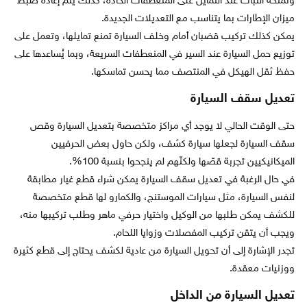
وتمنحه الثبات عند التمايل على المنعطفات الحادة، كذلك يتم إعادة ضبط
ميزان الإطارات بما يتناسب مع التعديلات الجديدة.
يمكن كذلك تركيب قضبان أمام وخلف السيارة تمنع تمايلها، وتعمل على
توزيع حمل السيارة عند السير في المنعطفات السريعة، وبما يُساعدها على
حفظ ثقل الهيكل في المنتصف مما يحسن تماسكها.
تعديل سقف السيارة
حتى الوقت الحالي لا يوجد أي مراكز متخصصة بتعديل السيارة وقص
سقف السيارة لجعلها سيارة كشف، ولكن حاول بعض الحرفيين
الميكانيكيين تجربة قصّها ولكنّهم لم ينجحوا بنسبة 100%.
في حال الرغبة في تعديل سقف السيارة يمكن شراء قطع غيار مطابقة
لنفس السيارة، مثل سيارات الموستنج، والكمارو لها قطع متخصصة
للكشف يمكن طلبها من الوكيل واختيار حرفي ماهر وطلب تركيبها منه،
ويجب أن يتقن تركيب المفصلات وزوايا اللحام.
تجدر الإشارة إلى أن تحويل السيارة من عادية لكشف يحتاج إلى قطع كثيرة
ووزنيات معقدة.
تعديل السيارة من الداخل