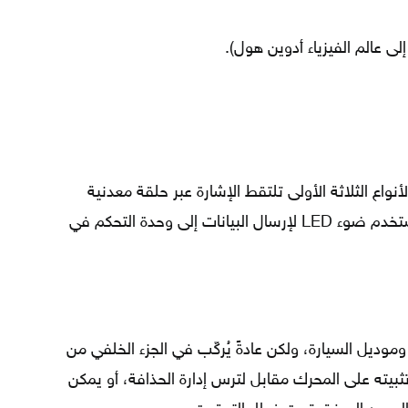
لى عالم الفيزياء أدوين هول).
نواع الثلاثة الأولى تلتقط الإشارة عبر حلقة معدنية
مسننة، في حين أنّ الحساس البصري يستخدم ضوء LED لإرسال البيانات إلى وحدة التحكم في
ل السيارة، ولكن عادةً يُركّب في الجزء الخلفي من
بيته على المحرك مقابل لترس إدارة الحذافة، أو يمكن