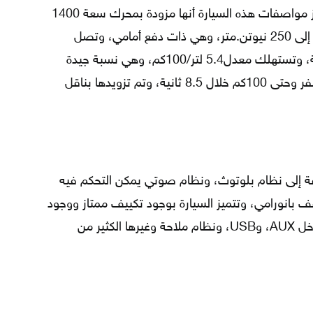
الرائعة، ومتوفرة بسعر مناسب، ومن أبرز مواصفات هذه السيارة أنها مزودة بمحرك سعة 1400
cc، بقوة 150 حصاناً، وعزم دوران يصل إلى 250 نيوتن.متر، وهي ذات دفع أمامي، وتصل
سرعة السيارة القصوى إلى 208كم/ساعة، وتستهلك معدل5.4 لتر/100كم، وهي نسبة جيدة
وتعتبر اقتصادية، وتتسارع من لحظة الصفر وحتى 100كم خلال 8.5 ثانية، وتم تزويدها بناقل
افة إلى نظام بلوتوث، ونظام صوتي يمكن التحكم فيه
ف بانورامي، وتتميز السيارة بوجود تكييف ممتاز ووجود
فتحات خلفية للمكيف، بالإضافة إلى مدخل AUX، وUSB، ونظام ملاحة وغيرها الكثير من