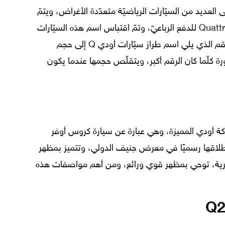
دي الحرف Q للإشارة إلى العديد من السيّارات الرياضيّة متعدّدة الأغراض، ويتمّ
تزويد هذه السيّارات عادة بنظام كواترو Quattro للدفع الرباعيّ، وتمّ اقتباس اسم هذه السيّارات
من الحرف الأوّل لكلمة كواترو، ويشير الرقم الذي يلي اسم طراز سيّارات أودي Q إلى حجم
ورة كلّما كان الرقم أكبر، ويتقلّص حجمها عندما يكون
ى إصدارات شركة أودي المميزة، وهي عبارة عن سيارة كروس أوفر
أودي عام 2019 وسيتم إطلاقها رسميًا في معرض جنيف الدولي، وتتميز بمظهر
ية، توحي بمظهر قوي ورائع، ومن أهم مواصفات هذه