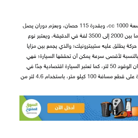
زودت سيارة أودي q2 بمحرك 3 سلندر سعة 1000 cc، وبقدرة 115 حصان، وبعزم دوران يصل
إلى 200 نيوتن.متر، وتتراوح عدد اللفات ما بين 2000 إلى 3500 لفة في الدقيقة، ويعتبر نوع
 حركة يطلق عليه ستيبترونيك؛ والذي يجمع بين مزايا
ا بالنسبة لأقصى سرعة يمكن أن تحققها السيارة؛ فهي
211 كيلو متر في الساعة، وتبلغ سعة خزان الوقود 50 لتر، كما تعتبر السيارة اقتصادية جدًا في
معدل استهلاك الوقود، وذلك لأنها قادرة على قطع مسافة 100 كيلو متر، باستخدام 4.6 لتر من