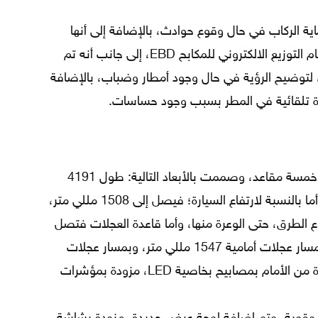
اية الركاب في حال وقوع حوادث، بالإضافة إلى أنها
مزودة بأنظمة مكابح ABS الجديدة، ونظام التوزيع الالكتروني للمكابح EBD، إلى جانب أنه تم
، لتوضيح الرؤية في حال وجود أمطار وضباب، بالإضافة
ة تلقائية في المطر بسبب وجود حساسات.
تم تزويد سيارة أودي q2 بأربعة أبواب، وخمسة مقاعد، وصممت بالأبعاد التالية: طول 4191
مللي متر، وعرض يبلغ 1794 مللي متر، أما بالنسبة لارتفاع السيارة؛ فيصل إلى 1508 مللي متر،
اع الطرق، حتى الوعرة منها، وأما قاعدة العجلات فتصل
إلى 2601 مللي متر، وصممت السيارة بمسار عجلات أمامية 1547 مللي متر، وبمسار عجلات
خلفية 1541 مللي متر، كما زودت السيارة من الأمام بمصابيح بخاصية LED، مزودة بمؤشرات