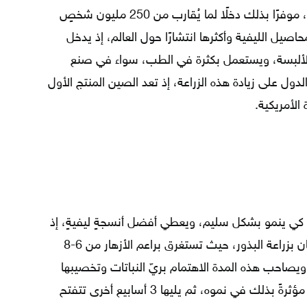
تطورًا في أساليب زراعته وجني محصوله، موفرًا بذلك دخلًا لما يُقارب من 250 مليون شخصٍ
صيل الليفية وأكثرها انتشارًا حول العالم، إذ يدخل
ألبسة، ويستعمل بكثرة في الطب، سواء في صنع
دول على زيادة هذه الزراعة، إذ تعد الصين المنتج الأول
 الأمريكية.
طن
ئ كي ينمو بشكل سليم، ويعطي أفضل أنسجةٍ ليفيةٍ، إذ
يقوم المزارعون عادةً في بداية شهر نيسان بزراعة البذور، حيث تستغرق براعم الأزهار من 6-8
 ويصاحب هذه المدة الاهتمام بريّ النباتات وتخصيبها
وإزالة الأعشاب الضارّة التي تخنق القطن مؤثرةً بذلك في نموه، ثم يليها 3 أسابيع أخرى تتفتح