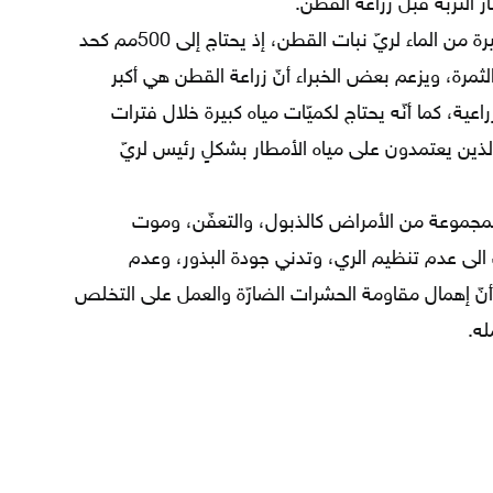
ار التربة قبل زراعة القطن.
يستخدم المزارعون كميّات كبيرة من الماء لريّ نبات القطن، إذ يحتاج إلى 500مم كحد
لثمرة، ويزعم بعض الخبراء أنّ زراعة القطن هي أكبر
عية، كما أنّه يحتاج لكميّات مياه كبيرة خلال فترات
الذين يعتمدون على مياه الأمطار بشكلٍ رئيس لريّ
موعة من الأمراض كالذبول، والتعفّن، وموت
 الى عدم تنظيم الري، وتدني جودة البذور، وعدم
أنّ إهمال مقاومة الحشرات الضارّة والعمل على التخلص
ه.