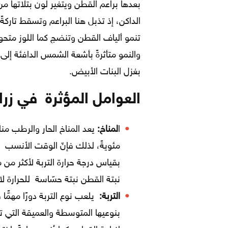
بعدها براعم القطن ويتغير لون بتلاتها من
الداكن، إذ تذبل هنا البراعم وتسقط تاركة
تنمو ألياف القطن وتنضج كما اللوز متحول
والنمو متأثرةً بأشعة الشمس الدافئة إل
بغزل البنات الأبيض.
العوامل المؤثرة في زرا
ا
لمناخ:
مئويةً، لذلك فإنّ الوقت الأنسب لز
بقياس درجة حرارة التربة لأكثر من 
نبتة القطن نبتة حسّاسة للحرارة لا تتحمل أقل
التربة:
يلعب نوع التربة دورًا مهمًّا