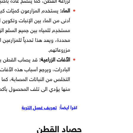
لزراعة القطن، كما يُنصح عادةً باختب
الماء:
أدنى من الماء بين الإنبات وتكوين ا
مستخدِم للمياه بين جميع السلع الزرا
محددة، ويعد هذا تحدياً للمزارعين 
مزروعاتهم.
الاّفات الزراعية:
قد يصاب القطن بمج
البادرات، ويرجع أسباب هذه الاّفات
التخلص من النباتات المصابة، كما 
منها يؤدي الى تلف المحصول بأكمل
اقرأ أيضاً:
تعريف غسل التربة
حصاد القطن