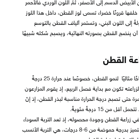
 الأبيض الدسم إلى الأصفر، ثمّ اللون الوردي فالأحمر
ً خلفها قرونًا خضراء تسمى لوز القطن، داخل هذا اللوز
ةً إلى اللون البني، وتستمر ألياف القطن بالتوسع
ى أن ينضج القطن بصورته النهائية، ويصبح شكله شبيهًا
عة القطن
يعد المناخ الحار والرطب مناخًا مثاليًا لنمو القطن، خصوصًا عند حرارة 25 درجةً
راعته تكون مع بداية فصل الربيع، إذ يقوم المزارعون
مرة حتى تصبح درجة الحرارة مناسبة لبذر القطن، إذ إنّ
 من 15 درجةً مئويةً.
 في زراعة القطن وجودة محصوله، إذ تعد التربة السوداء
بنوعيها المتوسطة والعميقة التي تتميز بدرجة حموضة من 6-8 درجات، هي التربة الأنسب