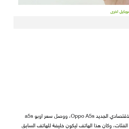
وبايل اخرى
طرحت شركة Oppo عام 2019 هاتفها الاقتصادي الجديد Oppo A5s، ووصل سعر اوبو a5s
فئات، وكان هذا الهاتف ليكون خليفة للهاتف السابق