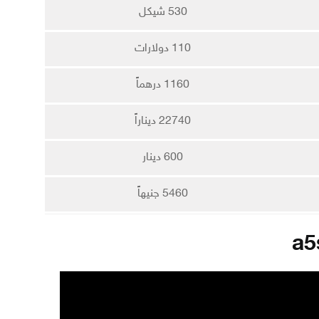
530 شيكل
110 دولارات
1160 درهماً
22740 ديناراً
600 دينار
5460 جنيهاً