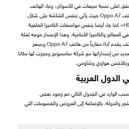
اً كبيراً حقق اعلى نسبة مبيعات في الأسواق، وجاء الهاتف
الجديد مع تصميم مقارب بشكل كبير لهاتف Oppo A7 حيث يأتي بنفس الشاشة على شكل
النوتش وبنفس دقتها التي وصلت إلى HD+ كما جاء أيضا بنفس مواصفات الكاميرا الخلفية
 المعالج والكاميرا الأمامية، وهذا الإصدار موجه لفئة
الشباب وبصفة خاصة لمن يبحث عن هاتف يقدم أداءً مقارباً من هاتف Oppo A7 وبسعر
ديد من إصداراتها مع شركة سامسونج وحجزت لها مكانا
، وبالأخص هواوي وشاومي.
سب الوارد في الجدول التالي مع وجود بعض
جر والدولة، بالإضافة إلى العروض والخصومات التي