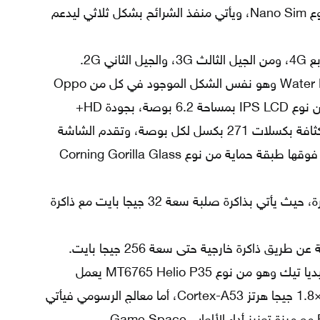
دعم الهاتف لشريحتي اتصال من نوع Nano Sim، ويأتي منفذ الشرائح بشكل ثلاثي ليدعم
ي 2G.
الشاشة بها نوتش على هيئة Water Drop وهو نفس الشكل الموجود في كل من Oppo
F9، وOppo A7، وتأتي الشاشة من نوع IPS LCD بمساحة 6.2 بوصة، بجودة HD+
وبدقة 1520×720 بكسل بمعدل كثافة بكسلات 271 بكسل لكل بوصة، وتقدم الشاشة
أبعاد عرض بنسبة 19:9، كما توجد فوقها طبقة حماية من نوع Corning Gorilla Glass
توفر الهاتف بإصدار واحد من الذاكرة، حيث يأتي بذاكرة صلبة سعة 32 جيجا بايت مع ذاكرة
طريق ذاكرة خارجية حتى سعة 256 جيجا بايت.
معالج المستخدم يأتي من شركة ميديا تيك وهو من نوع MT6765 Helio P35 يعمل
بتقنية 12nm، وهو ثماني النواة 4×1.8 جيجا هرتز Cortex-A53، أما معالج الرسومي فيأتي