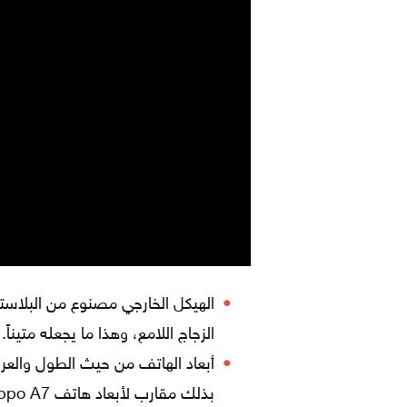
الهيكل الخارجي مصنوع من البلاست
الزجاج اللامع، وهذا ما يجعله متيناً.
بذلك مقارب لأبعاد هاتف Oppo A7، أما وزنه فيقدر بحوالي 170غ.