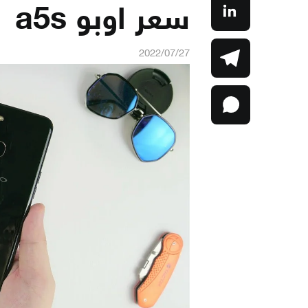
سعر اوبو a5s
2022/07/27