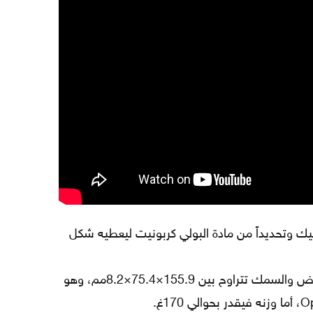
يك وتحديداً من مادة البولي كربونيت ليعطيه شكل
أبعاد الهاتف من حيث الطول والعرض والسمك تتراوح بين 155.9×75.4×8.2مم، وهو