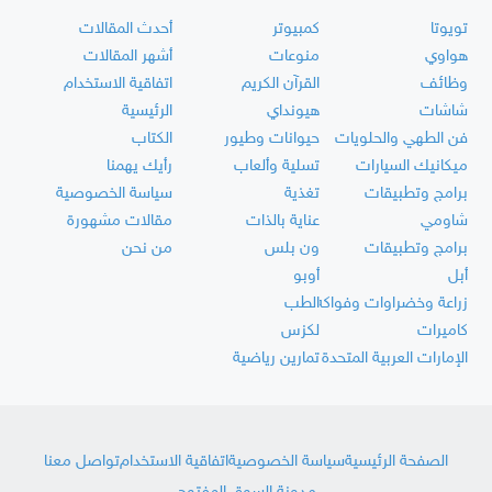
تويوتا
كمبيوتر
أحدث المقالات
هواوي
منوعات
أشهر المقالات
وظائف
القرآن الكريم
اتفاقية الاستخدام
شاشات
هيونداي
الرئيسية
فن الطهي والحلويات
حيوانات وطيور
الكتاب
ميكانيك السيارات
تسلية وألعاب
رأيك يهمنا
برامج وتطبيقات
تغذية
سياسة الخصوصية
شاومي
عناية بالذات
مقالات مشهورة
برامج وتطبيقات
ون بلس
من نحن
أبل
أوبو
زراعة وخضراوات وفواكه
الطب
كاميرات
لكزس
الإمارات العربية المتحدة
تمارين رياضية
الصفحة الرئيسية
سياسة الخصوصية
اتفاقية الاستخدام
تواصل معنا