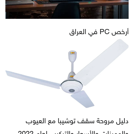
أرخص PC في العراق
دليل مروحة سقف توشيبا مع العيوب