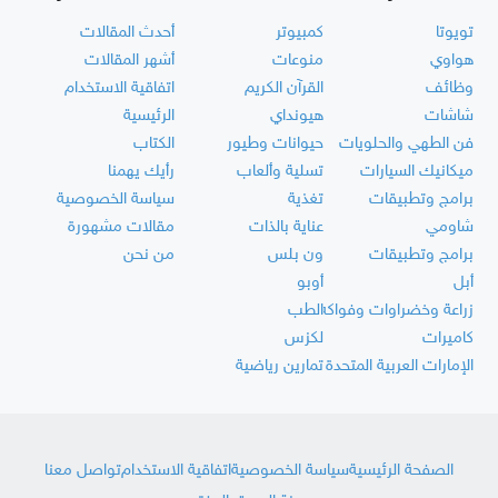
تويوتا
كمبيوتر
أحدث المقالات
هواوي
منوعات
أشهر المقالات
وظائف
القرآن الكريم
اتفاقية الاستخدام
شاشات
هيونداي
الرئيسية
فن الطهي والحلويات
حيوانات وطيور
الكتاب
ميكانيك السيارات
تسلية وألعاب
رأيك يهمنا
برامج وتطبيقات
تغذية
سياسة الخصوصية
شاومي
عناية بالذات
مقالات مشهورة
برامج وتطبيقات
ون بلس
من نحن
أبل
أوبو
زراعة وخضراوات وفواكه
الطب
كاميرات
لكزس
الإمارات العربية المتحدة
تمارين رياضية
الصفحة الرئيسية
سياسة الخصوصية
اتفاقية الاستخدام
تواصل معنا