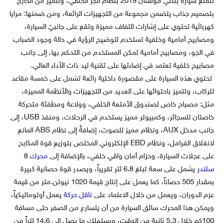
تتمتع سيارة بنتلي مولسان 2019 بنظام الجر الخلفي، وتتميز من الخارج
بتصميم جذاب يتضمن مجموعة من التجهيزات الرائعة، ومن ضمنها: مرايا
كهربائية تحتوي على إشارات التفاف مميزة وتقع على جانبيّ السيارة،
ومصابيح أمامية وخلفية تستخدم لتوضيح الرؤية في حالة وجود الضباب
في الجو، ومصابيح أمامية تمكن المستخدم من التحكم بها، إلى جانب
مصابيح خلفية تعتمد في إضاءتها على تقنية ليد ذات الأداء العالي.
تحتوي هذه السيارة على مقصورة داخلية رائعة تشمل على خمسة مقاعد
للركاب، وتتميز باحتوائها على العديد من التجهيزات والأنظمة المميزة،
مثل: مصباح خاص لصندوق الأمتعة الخلفي، وولاعة ومطفئة متحركة
خاصتان للسجائر، وكمبيوتر مميز يستخدم في الرحلات، ومنفذ USB، إلى
جانب مدخل AUX، ونظام مميز للصوت، إضافةً إلى نظام ABS المانع
لانغلاق الفرامل، ونظام EBD الإلكتروني المختص بتوزيع قوة المكابح
على عجلات السيارة، وحزام أمان واقي خلفي، بالإضافة إلى
محرك
8
سلندر
يشمل على سعة تبلغ 6.8 لتر تقريباً، ويصدر قوة حصانية كبيرة
بمقدار 505 حصاناً، كما يعمل على إنتاج قيمة 1020 نيوتن.متر من قيمة
عزم الدوران، ويعمل من خلال الاعتماد على
ناقل حركة
يعمل أوتوماتيكياً،
ويمكن هذا المحرك سائق السيارة من أن يتسارع من الصفر حتى مسافة
100كم خلال 5.3 ثانية من الوقت، ويستهلك ما يصل إلى 14.6 لتراً من