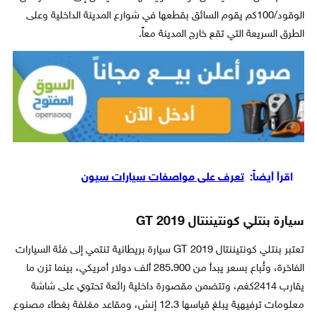
الوقود/100كم يقوم السائق بقطعها في شوارع المدينة الداخلية وعلى
الطرق السريعة التي تقع خارج المدينة معاً.
اقرأ أيضاً:
تعرف على مواصفات سيارات سيون
سيارة بنتلي كونتيننتال GT 2019
تعتبر بنتلي كونتيننتال GT 2019 سيارة بريطانية تنتمي إلى فئة السيارات
الفاخرة، وتُباع بسعر يبدأ من 285.900 ألف دولار أمريكي، بينما تزن ما
يقارب 2414كغم، وتتضمن مقصورة داخلية رائعة تحتوي على شاشة
معلومات ترفيهية يبلغ قياسها 12.3 إنش، ومقاعد مغلفة بغطاء مصنوع