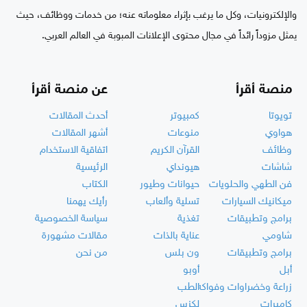
والإلكترونيات، وكل ما يرغب بإثراء معلوماته عنه؛ من خدمات ووظائف، حيث
يمثل مزوداً رائداً في مجال محتوى الإعلانات المبوبة في العالم العربي.
منصة أقرأ
عن منصة أقرأ
تويوتا
كمبيوتر
أحدث المقالات
هواوي
منوعات
أشهر المقالات
وظائف
القرآن الكريم
اتفاقية الاستخدام
شاشات
هيونداي
الرئيسية
فن الطهي والحلويات
حيوانات وطيور
الكتاب
ميكانيك السيارات
تسلية وألعاب
رأيك يهمنا
برامج وتطبيقات
تغذية
سياسة الخصوصية
شاومي
عناية بالذات
مقالات مشهورة
برامج وتطبيقات
ون بلس
من نحن
أبل
أوبو
زراعة وخضراوات وفواكه
الطب
كاميرات
لكزس