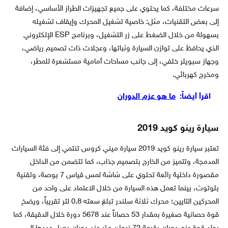
سرعات مختلفة، كما يحتوي على جميع تجهيزات الطراز الأساسي، إضافة
إلى بعض التقنيات، مثل: خاصية تشغيل المحرك وإيقاف تشغيله
بسهولة من خلال الضغط على زر التشغيل، وبرنامج ESP الإلكتروني
الذي يحافظ على توازن السيارة وثباتها، وعجلات ذات تصميم رياضي،
وجهاز سبويلر خلفي، إلى جانب مساحات أمامية مستشعرة للمطر،
ومخرج كهربائي.
اقرأ أيضاً:
ما هو عزم الدوران
سيارة رينو كويد 2019
تعتبر سيارة رينو كويد 2019 سيارة ميني كروس تنتمي إلى فئة السيارات
المدمجة، وتتميز من الخارج بتصميم جذاب، كما تتضمن من الداخل
مقصورة داخلية رائعة تحتوي على شاشة لمس قياس 7 بوصة، وتقنية
بلوتوث، بينما تعمل هذه السيارة من خلال الاعتماد على واحد من
المحركين التايين؛ محرك ثلاثة سلندر تبلغ سعته 0.8 لتر تقريباً، ويضخ
قوة حصانية صغيرة بمقدار 53 حصاناً عند 5678 دورة خلال الدقيقة، كما