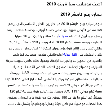
أحدث موديلات سيارة رينو 2019
سيارة رينو كابتشر 2019
تتوفر سيارة رينو كابتشر 2019 في طرازين؛ الطراز الأساسي الذي يرتفع
168مم عن الأرض تقريباً، ويتضمن خمسة أبواب، وخمسة مقاعد، بينما
يعمل عن طريق استخدام
محرك
أربعة سلندر يتكون من 16 صباباً
للوقود، ويضم سعة بمقدار 1600 CC، ويصدر 110 حصاناً من القوة؛
والتي تعمل على إنتاج قوة عزم دوران تبلغ 148 نيوتن.متر، ويعمل من
خلال الاعتماد على
ناقل حركة
أوتوماتيكي بخمس سرعات، كما يتميز
بالعديد من التجهيزات والميزات الرائعة، ومنها: نظام خاص لتثبيت سرعة
السيارة، ومصباح لإضاءة الصندوق الخلفي الخاص للأمتعة، وتقنية
بلوتوث، وكمبيوتر مميز يستخدم في الرحلات، ومنفذ USB، ووسائد
هوائية خاصة لسائق المركبة وراكبها الأمامي. أمّا الطراز الثاني Turbo فإنه
يرتفع عن الأرض حوالي 170مم، ويكون مجهزاً بمحرك 4 سلندر يتضمن
سعة تبلغ حوالي 1197 CC، ويعمل على توليد قوة حصانية تبلغ 120
حصاناً، كما تنتج ما يقارب 190 نيوتن.متر من قوة عزم الدوران، ويكون
هذا المحرك موصولاً مع ناقل حركة يعمل أوتوماتيكياً يشمل على ست