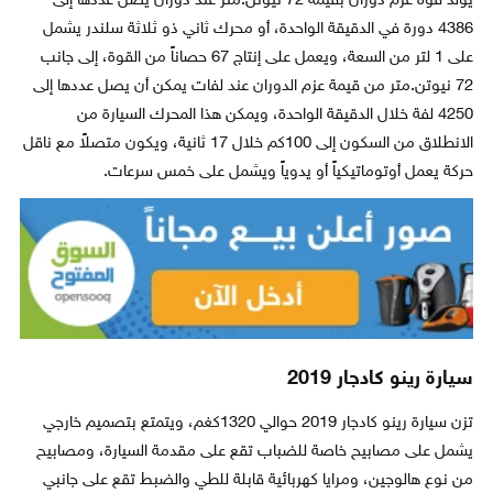
يولد قوة عزم دوران بقيمة 72 نيوتن.متر عند دوران يصل عددها إلى
4386 دورة في الدقيقة الواحدة، أو محرك ثاني ذو ثلاثة سلندر يشمل
على 1 لتر من السعة، ويعمل على إنتاج 67 حصاناً من القوة، إلى جانب
72 نيوتن.متر من قيمة عزم الدوران عند لفات يمكن أن يصل عددها إلى
4250 لفة خلال الدقيقة الواحدة، ويمكن هذا المحرك السيارة من
الانطلاق من السكون إلى 100كم خلال 17 ثانية، ويكون متصلاً مع ناقل
حركة يعمل أوتوماتيكياً أو يدوياً ويشمل على خمس سرعات.
سيارة رينو كادجار 2019
تزن سيارة رينو كادجار 2019 حوالي 1320كغم، ويتمتع بتصميم خارجي
يشمل على مصابيح خاصة للضباب تقع على مقدمة السيارة، ومصابيح
من نوع هالوجين، ومرايا كهربائية قابلة للطي والضبط تقع على جانبي