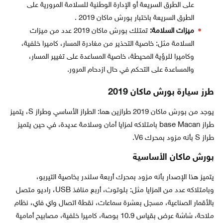
على الطرق السريعة أو الإدارة الوطنية للسلامة المرورية على
الطرق السريعة باختبار بورش ماكان 2019 .
ميزات السلامة:
تمتلك بورش ماكان 2019 عدد من ميزات
السلامة مثل: خاصية التحذير من مغادرة المسار، كاميرا خلفية،
وكاميرا للرؤية المحيطة، خاصية المساعدة على تغيير المسار،
والمساعدة على التحكم في حال ازدحام المرور.
طرز سيارة بورش ماكان 2019
يوجد من بورش ماكان 2019 طرازين هما: الطراز الأساسي وطراز S، يتميز
طراز base Macan بامتلاكه لمزايا أمان وسلامة عديدة، في حين يتميز
طراز S بأنه مزود بمحرك V6.
بورش ماكان الأساسية
يتميز هذا الإصدار بأنه مزود بمحرك أربعة سلندر بخاصية التيربو،
وبامتلاكه عدد من المزايا مثل: بلوتوث، أربع منافذ USB، راديو متصل
بالأقمار الصناعية، مسجل بعشرة سماعات، نقطة اتصال واي فاي، نظام
ملاحة، شاشة عرض بقياس 10.9 بوصة، كاميرا خلفية، مصابيح أمامية