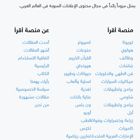
يمثل مزوداً رائداً في مجال محتوى الإعلانات المبوبة في العالم العربي.
منصة أقرأ
عن منصة أقرأ
تويوتا
كمبيوتر
أحدث المقالات
هواوي
منوعات
أشهر المقالات
وظائف
القرآن الكريم
اتفاقية الاستخدام
شاشات
هيونداي
الرئيسية
فن الطهي والحلويات
حيوانات وطيور
الكتاب
ميكانيك السيارات
تسلية وألعاب
رأيك يهمنا
برامج وتطبيقات
تغذية
سياسة الخصوصية
شاومي
عناية بالذات
مقالات مشهورة
برامج وتطبيقات
ون بلس
من نحن
أبل
أوبو
زراعة وخضراوات وفواكه
الطب
كاميرات
لكزس
الإمارات العربية المتحدة
تمارين رياضية