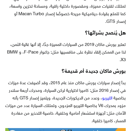
تمتلك تقنيات مميزة، ومقصورة داخلية راقية، ومساحة تخزين واسعة،
كما تتمتع بقيادة ديناميكية مريحة خصوصًا إصدار Macan Turbo أو
إصدار GTS.
هل يُنصح بشرائها؟
تعتبر بورش ماكان 2019 من السيارات المميزة جدًا، إلا أنها غالية الثمن،
لذا من الممكن إلقاء نظرة على منافسيها مثل: جاغوار F-Pace، و BMW
X3.
بورش ماكان جديدة أم قديمة؟
بدأ إصدار سيارات بورش ماكان منذ عام 2015، وقد أضيفت عدة ميزات
في إصدار 2016 مثل: كاميرا اختيارية لركن السيارة، ومحرك أربعة سلندر
بخاصية
التيربو
، وعدد من الديكورات الجديدة، ويتميز إصدار GTS بأنه
مزود بمحرك V6 بخاصية التيربو المزدوج، وتمتلك السيارة عدد من ميزات
الأمان مثل: أجهزة استشعار أمامية وخلفية، خاصية التحذير من مغادرة
المسار، كاميرا خلفية.