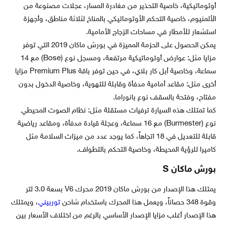
أوتوماتيكية، خاصية التحذير من مغادرة المسار، عجلات مصنوعة من
الألمنيوم، خاصية التحكم الأوتوماتيكي بالمناخ لثلاثة مناطق، وأجهزة
استشعار للأمطار في مساحات الزجاج الأمامية.
يمكن الحصول على الحزمة المميزة في بورش ماكان 2019 التي توفر
مزايا مثل: عوارض أوتوماتيكية مرتفعة، ومسجل نوع (Bose) مع 14
سماعة، وخاصية أبل كار بلاي، في حين توفر باقة Premium Plus مزايا
أخرى مثل: مقاعد أمامية مدفأة وقابلة للتهوية، وخاصية الدخول بدون
مفتاح، وفتحة بالسقف نوع بانوراما.
كما تمتلك هذه السيارة ترفيات مستقلة مثل: نظام الصوت المحيطي
نوع (Burmester) مع 16 سماعة، وعجلة قيادة مدفأة، ومقاعد رياضية
قابلة للتعديل في 18 اتجاهاً، كما يوجد عدد من ميزات السلامة مثل
كاميرا للرؤية المحيطة، وخاصية التحكم بالتطواف.
بورش ماكان S
يمتلك هذا الإصدار من بورش ماكان 2019 محرك V6 بسعة 3.0 لتر
وقوة 348 حصاناً، ويعمل هذا المحرك باستخدام شاحن
توربيني
، ويمتلك
هذا الإصدار أغلب مزايا الإصدار الأساسي بالرغم من اختلاف الأسعار بين