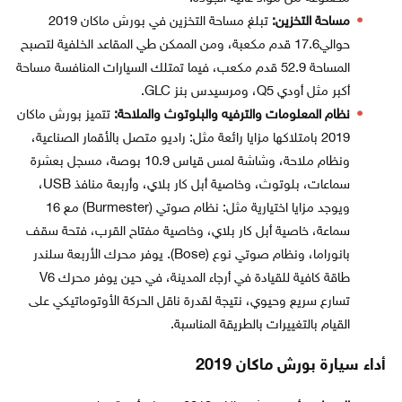
مساحة التخزين:
تبلغ مساحة التخزين في بورش ماكان 2019
حوالي17.6 قدم مكعبة، ومن الممكن طي المقاعد الخلفية لتصبح
المساحة 52.9 قدم مكعب، فيما تمتلك السيارات المنافسة مساحة
أكبر مثل أودي Q5، ومرسيدس بنز GLC.
نظام المعلومات والترفيه والبلوتوث والملاحة:
تتميز بورش ماكان
2019 بامتلاكها مزايا رائعة مثل: راديو متصل بالأقمار الصناعية،
ونظام ملاحة، وشاشة لمس قياس 10.9 بوصة، مسجل بعشرة
سماعات، بلوتوث، وخاصية أبل كار بلاي، وأربعة منافذ USB،
ويوجد مزايا اختيارية مثل: نظام صوتي (Burmester) مع 16
سماعة، خاصية أبل كار بلاي، وخاصية مفتاح القرب، فتحة سقف
بانوراما، ونظام صوتي نوع (Bose). يوفر محرك الأربعة سلندر
طاقة كافية للقيادة في أرجاء المدينة، في حين يوفر محرك V6
تسارع سريع وحيوي، نتيجة لقدرة ناقل الحركة الأوتوماتيكي على
القيام بالتغييرات بالطريقة المناسبة.
أداء سيارة بورش ماكان 2019