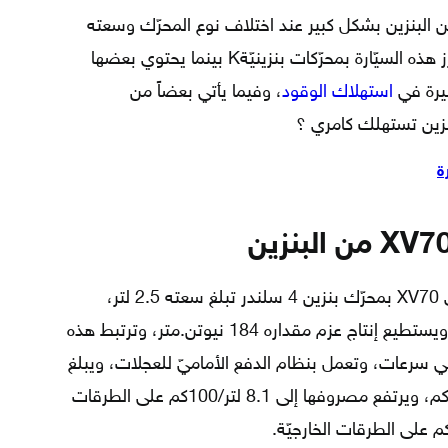
 البنزين بشكل كبير عند اختلاف نوع المحرّك وسعته
وعدد سلندراته؛ حيث تمّ تزويد بعض طرز هذه السيّارة بمحرّكات بنزينيّةK بينما يحتوي بعضها
بيرة في
استهلاك الوقود
، وفيما يأتي بعضاً من
بنزين تستهلك كامري ؟
ة
تمّ تزويد العديد من سيّارات تويوتا كامري XV70 بمحرّك بنزين 4 سلندر تبلغ سعته 2.5 لتر،
ويمكنه توليد قوّة تصل إلى 205 حصان ويستطيع إنتاج عزم مقداره 184 نيوتن.متر، وترتبط هذه
اني سرعات، وتعمل بنظام الدفع الأماميّ للعجلات، ويبلغ
معدّل مصروفها من البنزين 6.9 لتر/100كم، ويرتفع مصروفها إلى 8.1 لتر/100كم على الطرقات