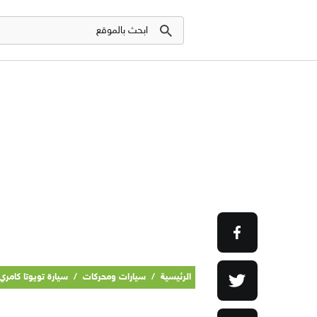
الرئيسية
/
سيارات ومحركات
/
سيارة تويوتا كامري 017