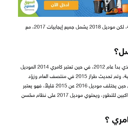
تعتبر كامري 2017 خياراً رائعاً وأقل تكلفة، لكن موديل 2018 يشمل جميع إيجابيات 2017، مع
ضل؟
يعتبر موديل كامري 2017 الأخير للجيل الذي بدأ عام 2012، في حين تعتبر كامري 2014 الموديل
الأول المزوّد بكاميرا قياسية للرؤية الخلفية، وتم تحديث طراز 2015 في منتصف العام وزوّد
بنظام تعليق محسّن ومناورة أفضل، في حين يختلف موديل 2016 عن 2015 قليلاً، فهو يعتبر
خياراً جيداً لذوي الميزانية المحدودة والمواكبين للتطور، ويحتوي موديل 2017 على نظام محّسن
امري ؟