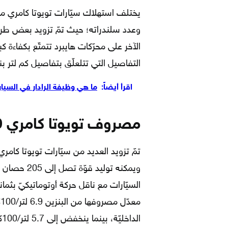
يختلف استهلاك سيّارات تويوتا كامري من
الآخر على محرّكات هايبرد تتمتّع بكفاءة ك
التفاصيل التي تتلعلّق بتفاصيل كم لتر 
اقرأ أيضاً:
ما هي وظيفة الرادار في السيار
مصروف تويوتا كامري XV70 من البنزين
السيّارات مع ناقل حركة أوتوماتيكيّ بثم
الداخليّة، بينما ينخفض إلى 5.7 لتر/100كم على الطرقات الخارجيّة.