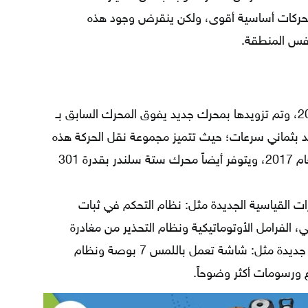
 بمحركات أساسية أقوى، ولكن ينقرض وجود هذه
بنفس المنطقة.
تم إعادة تصميم كامري بالكامل لعام 2018، وتم تزويدها بمحرك جديد يفوق المحرك السابق بـ
 بثماني سرعات؛ حيث تتميز مجموعة نقل الحركة هذه
بتوفير الوقود مقارنةً بإعدادات كامري العام 2017، ويتوفر أيضاً محرك ستة سلندر بقدرة 301
ثير من الميزات القياسية الجديدة مثل: نظام التحكم في ثبات
، الفرامل الأوتوماتيكية ونظام التحذير من مغادرة
مسار الطريق. تتوفر أيضاً ميزات إضافية جديدة مثل: شاشة تعمل باللمس 7 بوصة ونظام