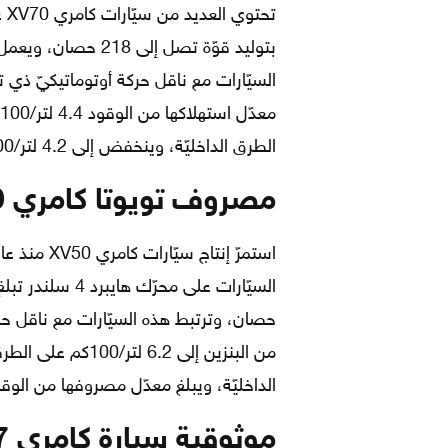
السيّارات مع ناقل حركة أوتوماتيكيّ ذي ت
الطرق الداخليّة، وينخفض إلى 4.2 لتر/100كم على الطرقات الخارجيّة.
مصروف تويوتا كامري XV50 من البنزين
حصان، وترتبط هذه السيّارات مع ناقل ح
الداخليّة، ويبلغ معدّل مصروفها من الوقود 5.9 لتر/100
موثوقية سيارة كامري 2017