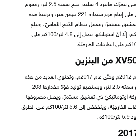
تحتوي العديد من سيّارات كامري XV70 على محرّك هايبرد 4 سلندر تبلغ سعته 2.5 لتر، ويقوم
بتوليد قوّة تصل إلى 218 حصان، ويعمل على إنتاج عزم مقداره 221 نيوتن.متر، وترتبط هذه
عشيق مستمرّ، وتعمل بنظام الدّفع الأماميّ، ويبلغ
معدّل استهلاكها من الوقود 4.4 لتر/100كم، إلّا أنّ استهلاكها يصل إلى 4.8 لتر/100كم على
استمرّ إنتاج سيّارات كامري XV50 منذ عام 2012م وحتّى عام 2017م، وتحتوي العديد من هذه
السيّارات على محرّك هايبرد 4 سلندر تبلغ سعته 2.5 لتر، ويستطيع توليد قوّة مقدارها 203
ركة أوتوماتيكيّ ذي تعشيق مستمرّ، ويصل مصروفها
من البنزين إلى 6.2 لتر/100كم على الطرقات الخارجيّة، وينخفض إلى 5.6 لتر/100كم على الطرق
كم.