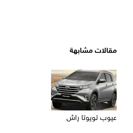
مقالات مشابهة
عيوب تويوتا راش