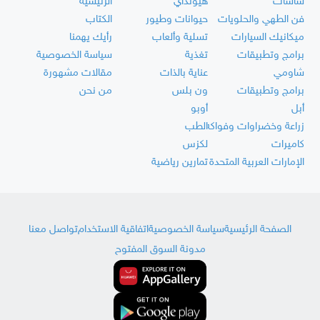
شاشات
هيونداي
الرئيسية
فن الطهي والحلويات
حيوانات وطيور
الكتاب
ميكانيك السيارات
تسلية وألعاب
رأيك يهمنا
برامج وتطبيقات
تغذية
سياسة الخصوصية
شاومي
عناية بالذات
مقالات مشهورة
برامج وتطبيقات
ون بلس
من نحن
أبل
أوبو
زراعة وخضراوات وفواكه
الطب
كاميرات
لكزس
الإمارات العربية المتحدة
تمارين رياضية
الصفحة الرئيسية
سياسة الخصوصية
اتفاقية الاستخدام
تواصل معنا
مدونة السوق المفتوح