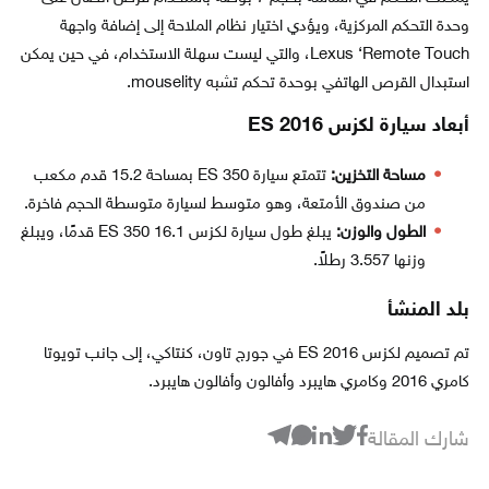
وحدة التحكم المركزية، ويؤدي اختيار نظام الملاحة إلى إضافة واجهة
Lexus ‘Remote Touch، والتي ليست سهلة الاستخدام، في حين يمكن
استبدال القرص الهاتفي بوحدة تحكم تشبه mouselity.
أبعاد سيارة لكزس ES 2016
مساحة التخزين:
تتمتع سيارة ES 350 بمساحة 15.2 قدم مكعب
من صندوق الأمتعة، وهو متوسط ​​لسيارة متوسطة الحجم فاخرة.
الطول والوزن:
يبلغ طول سيارة لكزس ES 350 16.1 قدمًا، ويبلغ
وزنها 3.557 رطلاً.
بلد المنشأ
تم تصميم لكزس 2016 ES في جورج تاون، كنتاكي، إلى جانب تويوتا
كامري 2016 وكامري هايبرد وأفالون وأفالون هايبرد.
شارك المقالة