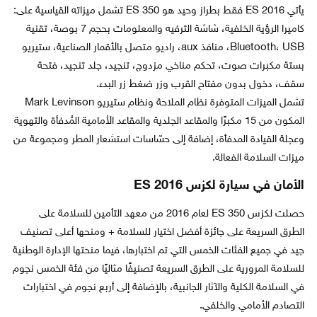
يأتي ES 2016 فقط بطراز وحيد هو ES 350 تشمل ميزاته القياسية على:
كاميرا الرؤية الخلفية، شاشة الترفيه والمعلومات بحجم 7 بوصة، تقنية
Bluetooth، USB، منافذ aux، راديو متصل بالأقمار الصناعية، ستيريو
بستة مكبرات صوت، تحكم مناخي مزدوج، تنجيد، جلد تنجيد، فتحة
سقف، دخول بدون مفتاح القرب وزر ضغط زر البدء.
تشمل الميزات المتوفرة نظام الملاحة ونظام ستيريو Mark Levinson
المكون من 15 مكبرًا والمقاعد الجلدية والمقاعد الأمامية المُدفأة والتهوية
وعجلة القيادة المدفأة، إضافة إلى حسّاسات استشعار المطر ومجموعة من
ميزات السلامة الفعالة.
الأمان في سيارة لكزس ES 2016
حصلت لكزس ES 350 لعام 2016 من معهد التأمين للسلامة على
الطرق السريعة على جائزة أفضل اختيار للسلامة + ومنحها أعلى تصنيف
جيد في جميع الفئات الخمس التي تم اختبارها، فيما منحتها الإدارة الوطنية
للسلامة المرورية على الطرق السريعة تصنيفًا مثاليًا من فئة الخمس نجوم
في السلامة الكلية والآثار الجانبية، بالإضافة إلى أربع نجوم في اختبارات
التصادم الأمامي والخلفي.