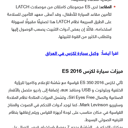
المقاعد:
لدى ES مجموعتان كاملتان من موصلات LATCH
لتأمين مقاعد السيارة للأطفال، وقد أعطى معهد التأمين للسلامة
على الطرق السريعة نظام LATCH هذا تصنيفًا مقبولًا لسهولة
استخدامه، قائلًا إن بعض أدوات التثبيت يصعب الوصول إليها
وتتطلب الكثير من القوة لتثبيتها.
اقرأ أيضاً:
وكيل سيارة لكزس في العراق
ميزات سيارة لكزس ES 2016
تأتي لكزس ES 350 2016 قياسية مع شاشة للإعلام وكاميرا للرؤية
الخلفية وبلوتوث و USB ومنافذ aux، إضافة إلى راديو متصل بالأقمار
الصناعية واتصال Siri Eyes Free، وتشمل الميزات المتاحة نظام الملاحة
وستيريو Mark Levinson، كما توجد أدوات التحكم في الصوت والمناخ
القياسية في مكان مناسب على لوحة أجهزة القياس ويتم إرفاقها بنظام
الترفيه الصوتي البسيط.
يمكنك التحكم في الشاشة بحجم 7 بوصة باستخدام قرص اتصال على