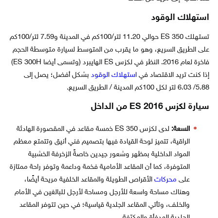
استهلاك الوقود
تستهلك ES 350 حوالي 11.20 لتر/100كم في المدينة و7.59 لتر/100كم
على الطريق السريع، وهو ما يقرب من المتوسط ​​لسيارة متوسطة الحجم
فاخرة لعام 2016. النظر في لكزس ES الهايبرد (وتسمى أيضا ES 300H)
إذا كنت تريد الاقتصاد في
استهلاك الوقود
بشكل أفضل؛ يصل إلى
5.88/ 6.03 لتر لكل 100كم المدينة / الطريق السريع.
سيارة لكزس ES 2016 من الداخل
السعة:
لدى لكزس ES 350 خمسة مقاعد في المقصورة الهادئة
الراقية، تتميز لوحة القيادة فيها بتصميم فني أنيق وتتمتع معظم
المواد الداخلية بمظهر وشعور جيدين خاصةً الزخرفة الخشبية
المتوفرة، كما أن المقاعد الأمامية فخمة وداعمة وتوفر راحة ممتازة
على
محركات
الأقراص الطويلة والمقاعد الخلفية مريحة أيضًا،
وهناك مساحة واسعة للأرجل ومساحة لأرجل للبالغين في الأمام
والخلف، وتأتي المقاعد الجلدية قياسية؛ في حين تتوفر المقاعد
الجلدية المدفأة والمكيّفة.