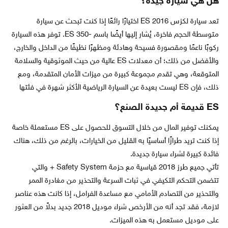
هل هي سيارة جيدة؟
تعد سيارة لكزس ES 2016 اختيارًا رائعًا إذا كنت تبحث عن سيارة
متوسطة الحجم فاخرة، يُشار إليها أيضًا باسم -ES 350. توفر هذه السيارة
ركوبًا ناعمًا ومقصورة فسيحة وهادئة ومظهرًا نظيفًا من الداخل والخارج،
والأفضل من ذلك؛ أن معدلات ES عالية من حيث الموثوقية والسلامة
المتوقعة، وهي تقدم مجموعة كبيرة من ميزات الأمان المتقدمة، ومع
ذلك، فإن ES ليست بعيدة عن السيارة الرياضية الأكثر شهرة في فئتها
ES قديمة أم جديدة الصنع؟
يمكنك توفير المال من خلال التسوق للحصول على ES مستعملة خاصة
إذا كنت تريد طرازًا أساسيًا به القليل من الخيارات، بالرغم من ذلك، هناك
فائدة كبيرة لشراء سيارة جديدة.
تأتي جميع طرز 2018 قياسية مع حزمة Safety System + والتي
تتضمن التحكم التكيفي في ثبات السرعة والتحذير من مغادرة الممر
والتحذير من التصادم الأمامي مع مساعدة الفرامل، إذا كانت هذه عناصر
لازمة، فقد تجد أنه من الأرخص شراء موديل 2018 جديد بدلاً من العثور
على موديل مستعمل به هذه الميزات.