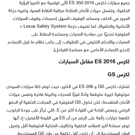
جميع سيارات لكزس ES 350 2016 تأتي قياسية مع كاميرا الرؤية
الخلفية، وتشمل ميزات الأمان المتاحة مراقبة النقاط العمياء وتنبيه حركة
المرور في الخلف ومساعد الوقوف السهل (مجسات وقوف السيارات
الأمامية والخلفية)، كما تضيف حزمة Lexus Safety System +
المتوفرة تحذيرًا من مغادرة الممرات ومساعدة الحفاظ على
الممرات،والتحكم التكيفي في التطواف، إلى جانب نظام ما قبل التصادم
(تحذير التصادم الأمامي مع مساعدة الفرامل).
لكزس ES 2016 مقابل السيارات
لكزس GS
تشترك لكزس GS و ES 206 في الكثير، حيث توفر كلتا سيارات السيدان
موثوقية كبيرة متوقعة وأداءً قويًا للمحرك وكابينة فاخرة ونفس ميزات
الأمان المتقدمة، لكن تداول GS المتوفرة في العجلات الخلفية أو الدفع
الرباعي وبعض الراحة في القيادة أكثر من E، التي تركّز على جودة الركوب،
كلاهما خيارات رائعة على الرغم من أن ES هي القيمة الأفضل؛ إذ أنها
توفر مساحة أكبر للمقاعد الخلفية وتكاليف الملكية المتوقعة أقل وتميل
الطرز المستخدمة إلى أن تكون أقل تكلفة من طرز GS المستخدمة.