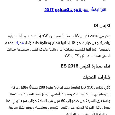
اقرأ أيضاً:
سيارة فورد إكسبلورر 2017
لكزس IS
فكر في 2016 لكزس IS كإصدار أصغر من GS؛ إذا كنت تريد أداء سيارة
رياضية اجعل خيارك هو IS؛ إذ أنها تتمتع بمعالجة حادة وأداء
محرك
مفعم
بالحيوية، كما أنها تكسب درجات أمان رائعة وتوفر نفس مجموعة ميزات
الأمان المتقدمة مثل ES و GS.
أداء سيارة لكزس ES 2016
خيارات المحرك
تأتي لكزس ES 350 قياسيًا بمحرك V6 بقوة 268 حصانًا وناقل حركة
أوتوماتيكي بست سرعات ومحرك أمامي، يعمل هذا المحرك بسلاسة
وتستغرق السرعة من صفر إلى 60 ميل في الساعة حوالي سبع ثوانٍ، كما
يعمل ناقل الحركة المكرر على تغيير التروس بسلاسة ويوفر نقلًا سريعًا
عند الحاجة إلى مزيد من الطاقة