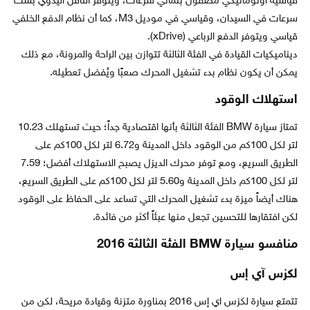
قياسية أوتوماتيكي مصقول بثماني سرعات، ويتوفر الناقل اليدوي بست
سرعات في السيدان، وقياسي في موديل M3، كما أن نظام الدفع الخلفي
قياسي ويتوفر الدفع الرباعي (xDrive).
ديناميكيات القيادة في الفئة الثالثة تتوازن بين الراحة والمرونة، مع ذلك
يمكن أن يكون نظام بدء تشغيل المحرك صعبًا ويُفضل تعطيله.
استهلاك الوقود
تمتاز سيارة BMW الفئة الثالثة بأنها اقتصادية جداً؛ حيث تستهلك 10.23
لتر لكل 100كم من الوقود داخل المدينة و6.72 لتر لكل 100كم على
الطريق السريع، ومع توفر محرك الديزل يصبح الاستهلاك أفضل؛ 7.59
لتر لكل 100كم داخل المدينة و5.60 لتر لكل 100كم على الطريق السريع،
هناك أيضاً ميزة بدء تشغيل المحرك التي تساعد على الحفاظ على الوقود
لكن افتقارها للتحسين تجعل منها عبئاً أكثر من فائدة.
منافسو سيارة BMW الفئة الثالثة 2016
لكزس آي إس
تتمتع سيارة لكزس اي إس 2016 بمناورة متزنة وقيادة مريحة، لكن من