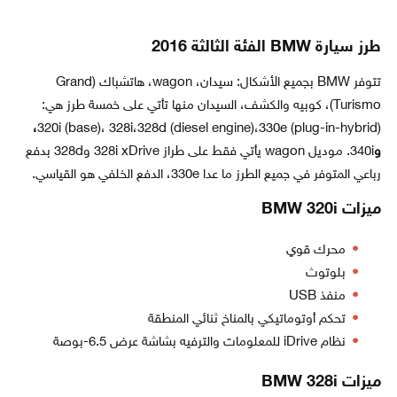
طرز سيارة BMW الفئة الثالثة 2016
تتوفر BMW بجميع الأشكال: سيدان، wagon، هاتشباك (Grand
Turismo)، كوبيه والكشف، السيدان منها تأتي على خمسة طرز هي:
،
(320i (base)، 328i،328d (diesel engine)،330e (plug-in-hybrid
و
340i. موديل wagon يأتي فقط على طراز 328i xDrive و328d بدفع
رباعي المتوفر في جميع الطرز ما عدا 330e، الدفع الخلفي هو القياسي.
ميزات BMW 320i
محرك قوي
بلوتوث
منفذ USB
تحكم أوتوماتيكي بالمناخ ثنائي المنطقة
نظام iDrive للمعلومات والترفيه بشاشة عرض 6.5-بوصة
ميزات BMW 328i