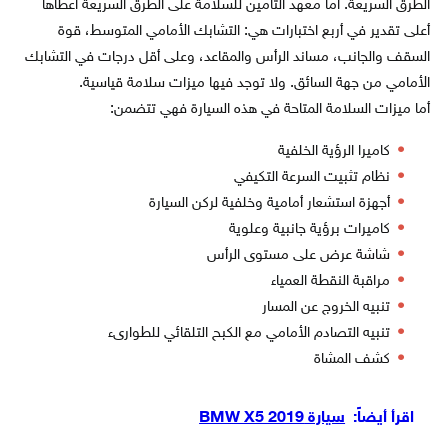
الطرق السريعة. أما معهد التأمين للسلامة على الطرق السريعة أعطاها
أعلى تقدير في أربع اختبارات هي: التشابك الأمامي المتوسط، قوة
السقف والجانب، مساند الرأس والمقاعد، وعلى أقل درجات في التشابك
الأمامي من جهة السائق. ولا توجد فيها ميزات سلامة قياسية.
أما ميزات السلامة المتاحة في هذه السيارة فهي تتضمن:
كاميرا الرؤية الخلفية
نظام تثبيت السرعة التكيفي
أجهزة استشعار أمامية وخلفية لركن السيارة
كاميرات برؤية جانبية وعلوية
شاشة عرض على مستوى الرأس
مراقبة النقطة العمياء
تنبيه الخروج عن المسار
تنبيه التصادم الأمامي مع الكبح التلقائي للطوارىء
كشف المشاة
اقرأ أيضاً:
سيارة BMW X5 2019