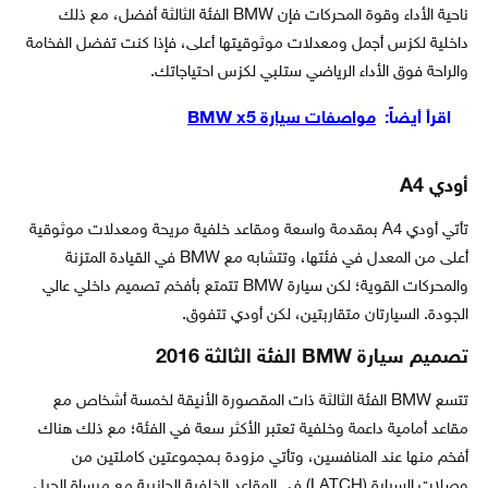
ناحية الأداء وقوة المحركات فإن BMW الفئة الثالثة أفضل، مع ذلك
داخلية لكزس أجمل ومعدلات موثوقيتها أعلى، فإذا كنت تفضل الفخامة
والراحة فوق الأداء الرياضي ستلبي لكزس احتياجاتك.
اقرأ أيضاً:
مواصفات سيارة BMW x5
أودي A4
تأتي أودي A4 بمقدمة واسعة ومقاعد خلفية مريحة ومعدلات موثوقية
أعلى من المعدل في فئتها، وتتشابه مع BMW في القيادة المتزنة
والمحركات القوية؛ لكن سيارة BMW تتمتع بأفخم تصميم داخلي عالي
الجودة. السيارتان متقاربتين، لكن أودي تتفوق.
تصميم سيارة BMW الفئة الثالثة 2016
تتسع BMW الفئة الثالثة ذات المقصورة الأنيقة لخمسة أشخاص مع
مقاعد أمامية داعمة وخلفية تعتبر الأكثر سعة في الفئة؛ مع ذلك هناك
أفخم منها عند المنافسين، وتأتي مزودة بـمجموعتين كاملتين من
وصلات السيارة (LATCH) في المقاعد الخلفية الجانبية مع مرساة الحبل