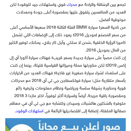
تجمع بين الرشاقة والراحة مع
محرك
قوي واستهلاك جيد للوقود
؛
لكن
العديد من المنافسين يتفوق عليها بمقصورة أعلى جودة ومعدلات
موثوقية أفضل.
من ناحية السعر
؛
سيارة BMW الفئة الثالثة 2018 سعرها الأساسي أعلى
من سعر المصنع لموديل 2016
؛
يعود ذلك إلى الإضافات التي تشمل
كاميرا الرؤية الخلفية ,شحن لا سلكي وآبل كار بلاي، يمكنك توفير الكثير
من المال بموديل 2016.
إن كنت مصراً على سيارة جديدة بسعر قريب
؛
فهناك سيارة أكورا آي إل
إكس 2019
؛
لكن مناورتها مملة وميزاتها القياسية قليلة، بينما إن كنت
على استعداد لشراء سيارة صغيرة غير فاخرة
؛
فهناك العديد من الخيارات
بأسعار متقاربة
مثل؛ سيارة فولكسفاجن جي تي آي 2018 مع محركات
قوية ومناورة رشيقة سلسة ورياضية ونظام معلومات وترفيه رائع
ومقصورة راقية مريحة. أيضاً ولسيارة أكثر توفيراً، اختر مازدا 3 2018
متوفرة بالشكلين هاتشباك وسيدان وتتشابه مع جي تي آي في معظم
صفاتها الملفتة، إضافة إلى اقتصاديتها الرائعة في
استهلاك الوقود
.