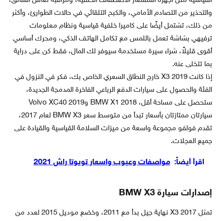
القياسية مثل أجهزة استشعار الاصطفاف الخلفية، ومراقبة نعاس السائق،
والتحذير من التصادم الأمامي، والكبح التلقائي في حالات الطوارئ، وأكثر
من ذلك، تشتمل أيضًا على كاميرا خلفية قياسية ونظام معلومات
ترفيهي بشاشة تعمل باللمس مع تكامل الهاتف الذكي، ومحرك أساسي
أقوى قليلاً، شراء سيرة مستخدمة سيوفر لك المال، فقط كن على دراية
بما تتخلى عنه.
إذا كانت X3 2019 خارج النطاق السعري الخاص بك، فكر في النزول في
الفئة والحصول على سيارات الدفع الرباعي الفاخرة المدمجة الجديدة،
ستحصل على مساحة أقل، BMW X1 2018 وVolvo XC40 2019
سيارتان ممتازتان بأسعار تبدأ من متوسط سعر BMW X3 لعام 2017،
تقدم فولفو مجموعة واسعة من ميزات السلامة القياسية والقيادة على
جميع العجلات.
اقرأ أيضاً:
مواصفات وعيوب واسعار تويوتا راش 2021
إصدارات سيارة BMW X3
تمثل X3 2017 نهاية جيل بدأ مع 2011، وخضع موديل 2015 لعدد من