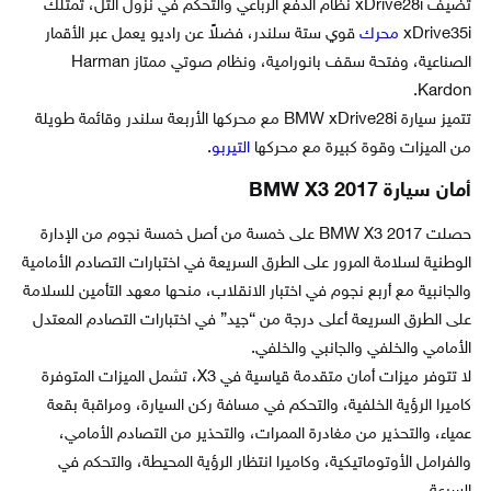
تضيف xDrive28i نظام الدفع الرباعي والتحكم في نزول التل، تمتلك
xDrive35i
محرك
قوي ستة سلندر، فضلاً عن راديو يعمل عبر الأقمار
الصناعية، وفتحة سقف بانورامية، ونظام صوتي ممتاز Harman
Kardon.
تتميز سيارة BMW xDrive28i مع محركها الأربعة سلندر وقائمة طويلة
من الميزات وقوة كبيرة مع محركها
التيربو
.
أمان سيارة BMW X3 2017
حصلت BMW X3 2017 على خمسة من أصل خمسة نجوم من الإدارة
الوطنية لسلامة المرور على الطرق السريعة في اختبارات التصادم الأمامية
والجانبية مع أربع نجوم في اختبار الانقلاب، منحها معهد التأمين للسلامة
على الطرق السريعة أعلى درجة من “جيد” في اختبارات التصادم المعتدل
الأمامي والخلفي والجانبي والخلفي.
لا تتوفر ميزات أمان متقدمة قياسية في X3، تشمل الميزات المتوفرة
كاميرا الرؤية الخلفية، والتحكم في مسافة ركن السيارة، ومراقبة بقعة
عمياء، والتحذير من مغادرة الممرات، والتحذير من التصادم الأمامي،
والفرامل الأوتوماتيكية، وكاميرا انتظار الرؤية المحيطة، والتحكم في