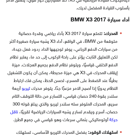
ديناميكيات القيادة الرياضية في X3، كلا السيارتين خيار قوي، يتعلق الأمر
بأسلوب القيادة المفضل لديك.
أداء سيارة BMW X3 2017
المحرك:
تتمتع سيارة X3 2017 بأداء رياضي وقدرة حصانية
متوقعة من BMW، في الواقع، أداء X3 يشبه سيارة صغيرة أكثر
من سيارات الدفع الرباعي، يوفر توجيهها الحاد ردود فعل جيدة،
لكن التعليق الثابت يؤثر على راحة الركوب إلى حد ما، يعتبر نظام
الدفع الخلفي قياسيًا، ويتوفر نظام الدفع بجميع العجلات. ميزة
إيقاف المحرك في X3 هي ميزة محبطة، يمكن أن يكون التشغيل
بطيئًا عند الضغط على المسرع، لحسن الحظ، يمكن فك ارتباط
النظام يدويًا إذا أصبح الامر مزعجًا جدًا. يتوفر محرك
تيربو
أربعة
سلندر بقوة 240 حصان قياسي، التسارع من حالة التوقف التام
سريع، المحرك المتوفر سته سلندر تيربو والذي يبلغ قوته 300
حصان، أسرع ويقدم تسارع يشبه السيارات الرياضية تقريبًا،
ناقل
حركة
أوتوماتيكي بثماني سرعات وهو قياسي في جميع الطرز.
استهلاك الوقود:
بفضل المحرك التيربو الأساسي، تستهلك