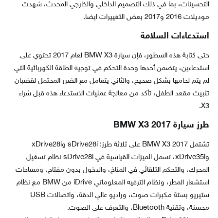
التحسينات، بما في ذلك التصميم الداخلي والخارجي المحدث، شهدت
موديلات 2016 و2017 بعض التغييرات ايضا.
استدعاءات السلامة
حتى كتابة هذه السطور، فإن سيارة BMW X3 لعام 2017 تحتوي على
استدعاءين، يتضمن أحدها وحدة التحكم في توجيه الطاقة الكهربائية التي
لم يتم لحامها بشكل صحيح، والثاني يتعامل مع الضرر المحتمل لقضبان
تثبيت مقعد الطفل، تأكد من معالجة عمليات الاستدعاء هذه قبل شراء
X3.
طرز سيارة BMW X3 2017
تشتمل BMW X3 2017 على ثلاثة طرز: sDrive28i وxDrive28i
وxDrive35i، تشمل الميزات القياسية في sDrive28i نظام تشغيل
المحرك، والتحكم التلقائي في المناخ، والدخول بدون مفتاح، ومساحات
استشعار المطر، ونظام الترفيه المعلوماتي iDrive من BMW مع نظام
ستيريو بستة مكبرات صوت، وراديو عالي الدقة، واتصالات USB
محسنة، وتقنية Bluetooth، والتعرف على الصوت.