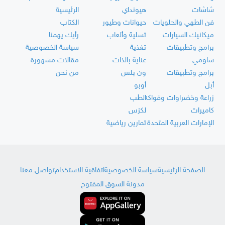
شاشات
هيونداي
الرئيسية
فن الطهي والحلويات
حيوانات وطيور
الكتاب
ميكانيك السيارات
تسلية وألعاب
رأيك يهمنا
برامج وتطبيقات
تغذية
سياسة الخصوصية
شاومي
عناية بالذات
مقالات مشهورة
برامج وتطبيقات
ون بلس
من نحن
أبل
أوبو
زراعة وخضراوات وفواكه
الطب
كاميرات
لكزس
الإمارات العربية المتحدة
تمارين رياضية
الصفحة الرئيسية
سياسة الخصوصية
اتفاقية الاستخدام
تواصل معنا
مدونة السوق المفتوح