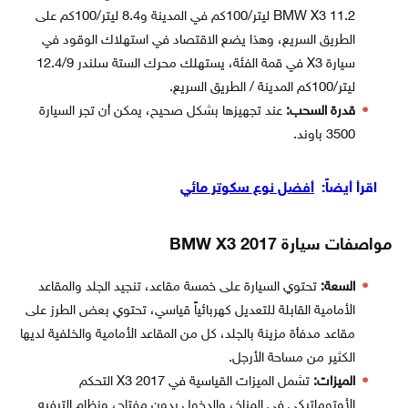
BMW X3 11.2 ليتر/100كم في المدينة و8.4 ليتر/100كم على
الطريق السريع، وهذا يضع الاقتصاد في استهلاك الوقود في
سيارة X3 في قمة الفئة، يستهلك محرك الستة سلندر 12.4/9
ليتر/100كم المدينة / الطريق السريع.
قدرة السحب:
عند تجهيزها بشكل صحيح، يمكن أن تجر السيارة
3500 باوند.
اقرأ أيضاً:
أفضل نوع سكوتر مائي
مواصفات سيارة BMW X3 2017
السعة:
تحتوي السيارة على خمسة مقاعد، تنجيد الجلد والمقاعد
الأمامية القابلة للتعديل كهربائياً قياسي، تحتوي بعض الطرز على
مقاعد مدفأة مزينة بالجلد، كل من المقاعد الأمامية والخلفية لديها
الكثير من مساحة الأرجل.
الميزات:
تشمل الميزات القياسية في 2017 X3 التحكم
الأوتوماتيكي في المناخ، والدخول بدون مفتاح، ونظام الترفيه